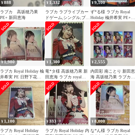
888
1,332
9,100
¥
¥
¥
ラブカ 高坂穂乃果
ラブカ ラブライブカー
ず*る様 ラブカ Royal
PE+ 新田恵海
ドゲーム,シングル,ブー
Holiday 楡井希実 PE+
スターパック BP06 ブ
日野下花帆
ースターパック
「Royal Holiday」 PL!-
bp6-E05-PE＋ 高坂穂乃
果 新田恵海 PE＋ ラブ
ライブ！初代
1,980
1,300
2,555
¥
¥
¥
ラブカ Royal Holiday 楡
竜*タ様 高坂穂乃果 新
内田彩 南ことり 新田恵
井希実 PE 日野下花帆 2
田恵海 ラブカ royal
海 高坂穂乃果 ラブカ
枚セット
holiday PE+
PE PE+ サインカード
1,100
333
8,000
¥
¥
¥
ラブカ Royal Holiday
ラブカ Royal Holiday 内
な*ん様 ラブカ Royal