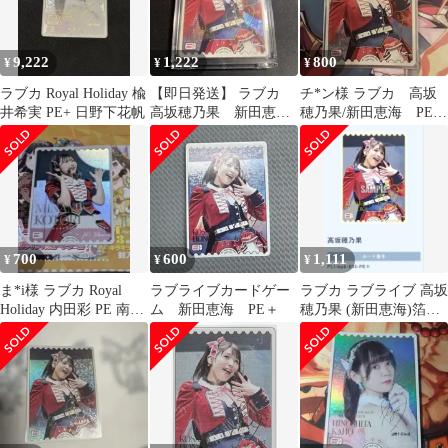
9,222
1,222
800
¥
¥
¥
ラブカ Royal Holiday 楡
【即日発送】 ラブカ
チ*ン様 ラブカ 高坂
井希実 PE+ 日野下花帆
高坂穂乃果 新田恵
穂乃果/新田恵海 PE+
海 PE+
１枚
700
600
1,111
¥
¥
¥
ま*i様 ラブカ Royal
ラブライブカードゲー
ラブカ ラブライブ 高坂
Holiday 内田彩 PE 南こ
ム 新田恵海 PE＋
穂乃果 (新田恵海)箔押
とり
しサイン入り PE＋