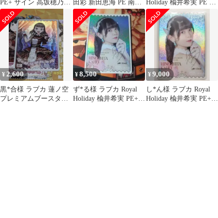
PE+ サイン 高坂穂乃果
田彩 新田恵海 PE 南こ
Holiday 楡井希実 PE 日
新田恵海
とり 高坂穂乃果
野下花帆
2,600
8,500
9,000
¥
¥
¥
黒*合様 ラブカ 蓮ノ空
ず*る様 ラブカ Royal
し*ん様 ラブカ Royal
プレミアムブースター
Holiday 楡井希実 PE+
Holiday 楡井希実 PE+
徒町小鈴 PE+ ラブライ
日野下花帆
日野下花帆
ブカード