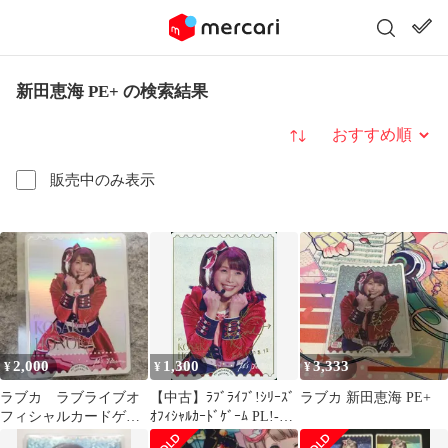
新田恵海 PE+ の検索結果
並び替え
販売中のみ表示
2,000
1,300
3,333
¥
¥
¥
ラブカ ラブライブオ
【中古】ﾗﾌﾞﾗｲﾌﾞ!ｼﾘｰｽﾞ
ラブカ 新田恵海 PE+
フィシャルカードゲー
ｵﾌｨｼｬﾙｶｰﾄﾞｹﾞｰﾑ PL!-
ム 新田恵海 PE+ サイ
bp3-030-PE+[PE+]：