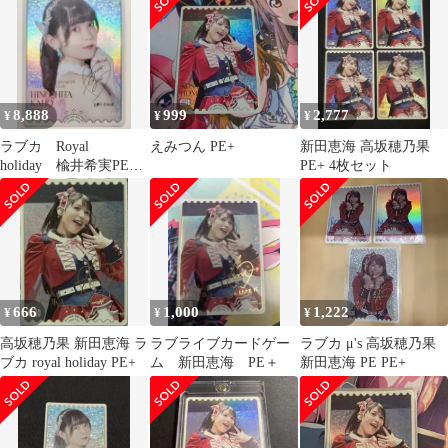
ン
KOSAKA HONOKA(新
田恵海金箔押しサイン
入り)
8,888
999
2,777
¥
¥
¥
ラブカ Royal
えみつん PE+
新田恵海 高坂穂乃果
holiday 楡井希実PE+
PE+ 4枚セット
日野下花帆
666
1,000
1,222
¥
¥
¥
高坂穂乃果 新田恵海 ラ
ラブライブカードゲー
ラブカ μ's 高坂穂乃果
ブカ royal holiday PE+
ム 新田恵海 PE＋
新田恵海 PE PE+