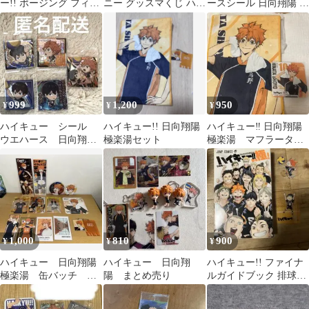
ー!! ポージング フィギ
ニー グッスマくじ ハイ
ースシール 日向翔陽 影
ュア 日向翔陽 影山飛雄
キュー!! A賞 日向翔陽
山飛雄 排球レア 極
制服笑顔Ver. ねんどろ
いどべーしっく
999
1,200
950
¥
¥
¥
ハイキュー シール
ハイキュー!! 日向翔陽
ハイキュー‼︎ 日向翔陽
ウエハース 日向翔
極楽湯セット
極楽湯 マフラータオ
陽 影山飛雄 狐爪研
ル コースター セッ
磨 排球レア極
ト！
1,000
810
900
¥
¥
¥
ハイキュー 日向翔陽
ハイキュー 日向翔
ハイキュー!! ファイナ
極楽湯 缶バッチ カ
陽 まとめ売り
ルガイドブック 排球
ードセット
極! 特典付き