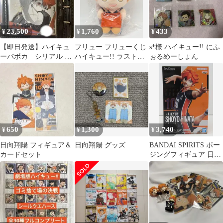
23,500
1,760
433
¥
¥
¥
【即日発送】ハイキュ
フリュー フリューくじ
s*‬様 ハイキュー!! にふ
ーバボカ シリアル 日
ハイキュー!! ラストゲ
ぉるめーしょん
向翔陽 極
ット賞 日向翔陽 ぬいも
っち
650
1,300
3,740
¥
¥
¥
日向翔陽 フィギュア＆
日向翔陽 グッズ
BANDAI SPIRITS ポー
カードセット
ジングフィギュア 日向
翔陽