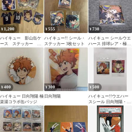
1,200
555
730
¥
¥
¥
ハイキュー 影山缶ケ
ハイキュー!! シール・
ハイキュー シールウエ
ース ステッカー シ
ステッカー 3枚セット
ハース 排球レア・極
ール ホログラム
【おまけ付き】
400
300
500
¥
¥
¥
ハイキュー 日向翔陽 極
日向翔陽
ハイキュー!!ウエハー
楽湯コラボ缶バッジ
スシール 日向翔陽・孤
爪研磨2枚セット