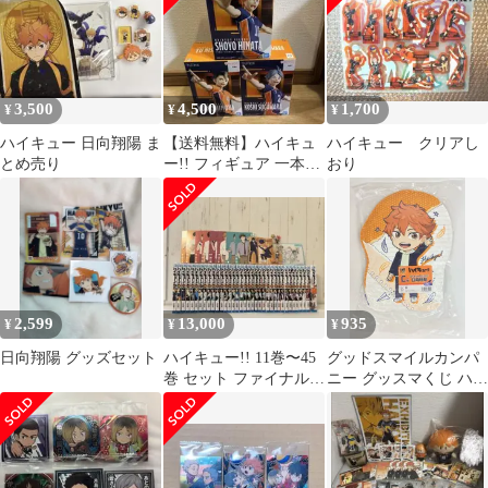
3,500
4,500
1,700
¥
¥
¥
ハイキュー 日向翔陽 ま
【送料無料】ハイキュ
ハイキュー クリアし
とめ売り
ー!! フィギュア 一本ナ
おり
イッサー! 3種セット
2,599
13,000
935
¥
¥
¥
日向翔陽 グッズセット
ハイキュー!! 11巻〜45
グッドスマイルカンパ
巻 セット ファイナルガ
ニー グッスマくじ ハイ
イドブック付き
キュー!! C賞 日向翔陽
ダイカットクッション