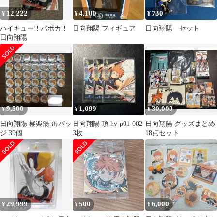
12,222
4,100
730
¥
¥
¥
ハイキュー!! バボカ!!
日向翔陽 フィギュア
日向翔陽 セット
日向翔陽
9,500
1,099
30,000
¥
¥
¥
日向翔陽 極楽湯 缶バッ
日向翔陽 頂 hv-p01-002
日向翔陽 グッズまとめ
ジ 39個
3枚
18点セット
29,999
500
6,000
¥
¥
¥