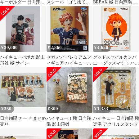
キーホルダー 日向翔陽
スシール ゴミ捨て場
BREAK 極 日向翔陽 サ
＆影山飛雄 2点セット
の決戦 12枚セット
イン シリアルナンバー
新品未使用
入り
20,000
2,860
4,620
¥
¥
¥
ハイキューバボカ 影山
セガ ハイプレミアムフ
グッドスマイルカンパ
飛雄 極 サイン
ィギュア ハイキュー!!
ニー グッスマくじ ハイ
日向翔陽
キュー!! ラストスマイ
ル賞 日向翔陽 制服オド
ロキVer. ねんどろいど
べーしっく
350
300
1,333
¥
¥
¥
日向翔陽 カード まとめ
ハイキュー!! 極 日向翔
ハイキュー 日向翔陽 極
売り
陽 影山飛雄
楽湯 アクリルスタンド