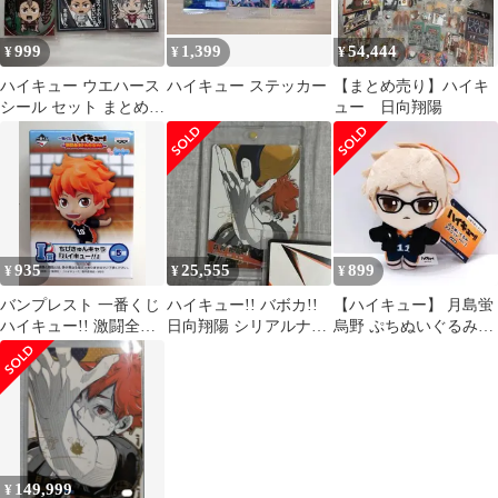
999
1,399
54,444
¥
¥
¥
ハイキュー ウエハース
ハイキュー ステッカー
【まとめ売り】ハイキ
シール セット まとめ売
ュー 日向翔陽
り
935
25,555
899
¥
¥
¥
バンプレスト 一番くじ
ハイキュー!! バボカ!!
【ハイキュー】 月島蛍
ハイキュー!! 激闘全力!
日向翔陽 シリアルナン
烏野 ぷちぬいぐるみマ
休息全力! I賞 日向 ちび
バー入 サイン
スコット ぬいぐるみ
きゅんキャラ
149,999
¥