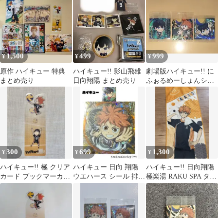
山
陽 影山飛雄
1,500
499
999
¥
¥
¥
原作 ハイキュー 特典
ハイキュー!! 影山飛雄
劇場版ハイキュー!! に
まとめ売り
日向翔陽 まとめ売り
ふぉるめーしょんシー
ルウエハース 影山 日向
３枚セット
300
699
1,300
¥
¥
¥
ハイキュー!! 極 クリア
ハイキュー 日向 翔陽
ハイキュー!! 日向翔陽
カード ブックマーカ
ウエハース シール 排球
極楽湯 RAKU SPA タオ
ー 日向翔陽 影山飛
レア・極＋黒尾
ル
雄 非売品