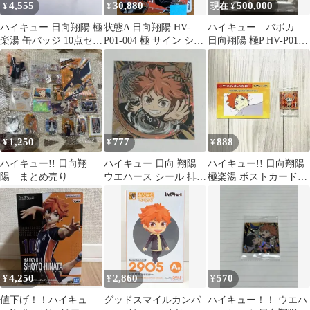
4,555
30,880
500,000
¥
¥
現在 ¥
ハイキュー 日向翔陽 極
状態A 日向翔陽 HV-
ハイキュー バボカ
楽湯 缶バッジ 10点セッ
P01-004 極 サイン シリ
日向翔陽 極P HV-P01-
ト
アル ハイキュー バボカ
004 シリアル 77
1,250
777
888
¥
¥
¥
ハイキュー!! 日向翔
ハイキュー 日向 翔陽
ハイキュー!! 日向翔陽
陽 まとめ売り
ウエハース シール 排球
極楽湯 ポストカード
レア・極
ANTIQUEステッカー
4,250
2,860
570
¥
¥
¥
値下げ！！ハイキュ
グッドスマイルカンパ
ハイキュー！！ ウエハ