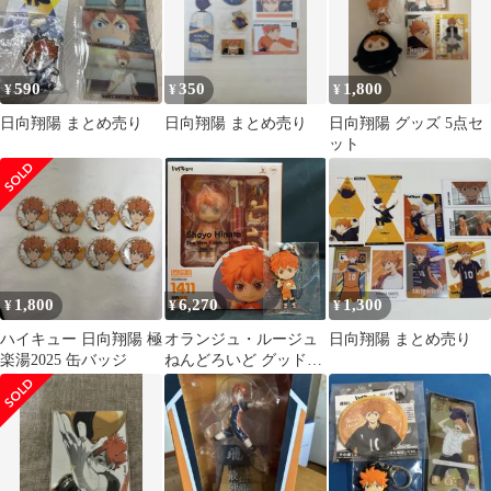
590
350
1,800
¥
¥
¥
日向翔陽 まとめ売り
日向翔陽 まとめ売り
日向翔陽 グッズ 5点セ
ット
1,800
6,270
1,300
¥
¥
¥
ハイキュー 日向翔陽 極
オランジュ・ルージュ
日向翔陽 まとめ売り
楽湯2025 缶バッジ
ねんどろいど グッドス
マイルカンパニー 日向
翔陽 新生烏野ver GSC
特典ラバーストラップ
付き 1411