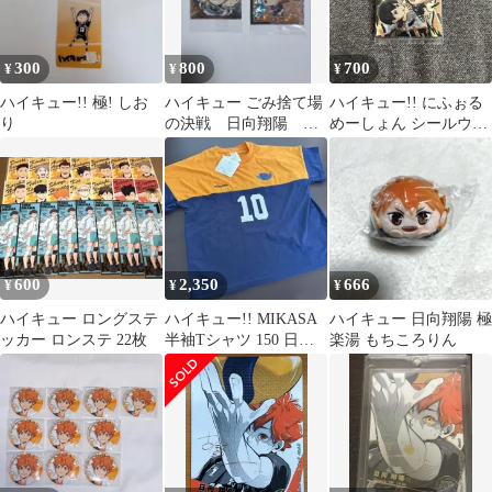
300
800
700
¥
¥
¥
ハイキュー!! 極! しお
ハイキュー ごみ捨て場
ハイキュー!! にふぉる
り
の決戦 日向翔陽 排
めーしょん シールウエ
球レア・極
ハース 排球レア 極
600
2,350
666
¥
¥
¥
ハイキュー ロングステ
ハイキュー!! MIKASA
ハイキュー 日向翔陽 極
ッカー ロンステ 22枚
半袖Tシャツ 150 日向
楽湯 もちころりん
翔陽 背番号10