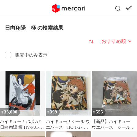
日向翔陽 極 の検索結果
並び替え
販売中のみ表示
33,000
399
555
¥
¥
¥
ハイキュー!! バボカ!!
ハイキュー!! シール ウ
【新品】ハイキュー
日向翔陽 極 HV-P01-
エハース HQ 1-27 排
ウエハース シール
004 シリアル サイン
球レア ・極 日向＆影
排球レア 極 日向翔