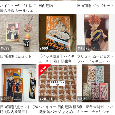
ハイキュー!! ゴミ捨て
日向翔陽
日向翔陽 グッズセット
場の決戦 シールウエハ
ース まとめ売り
699
699
4,070
¥
¥
¥
日向翔陽 3点セット
【イッキ読み】ハイキ
フリュー ぬーどるスト
ュー!!［1巻］新生烏野
ッパーフィギュア ハイ
排球部誕生 集英社ジャ
キュー!! 日向翔陽
ンプリミックス
500
20,111
3,300
¥
¥
¥
日向翔陽2点セット【24
ハイキュー 日向翔陽 極
5点 新品未開封 ハイ
時間以内発送可】
楽湯 缶バッジ まとめ売
キュー チェリジェム