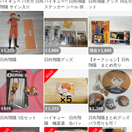
ハイキュー バボカ 日向
ハイキュー!! 日向翔陽
日向翔陽 グッズ 18点セ
翔陽 サイン入り
ステッカー シール 排球
ット
レア・極
1,255
1,000
1,000
¥
¥
現在 ¥
日向翔陽
日向翔陽グッズ
【オークション】日向
翔陽 まとめ売り ３
点セット
600
1,333
1,399
¥
¥
¥
日向翔陽 3点セット
ハイキュー 日向翔
日向翔陽まとめグッズ
陽 極楽湯 缶バッ
バラ売りも可！
ジ 5点