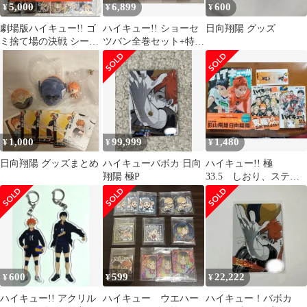
5,000
6,899
600
¥
¥
¥
劇場版ハイキュー!! ゴ
ハイキュー!! ショーセ
日向翔陽 グッズ
ミ捨て場の決戦 シール
ツバン全巻セット+特
ウエハース 全30種フ
典・ガイドブック2冊
ルコンプ ⑧
+おまけ
1,000
99,999
1,480
¥
¥
¥
日向翔陽 グッズまとめ
ハイキューバボカ 日向
ハイキュー!! 極
翔陽 極P
33.5 しおり、ステッ
カー付
600
599
22,222
¥
¥
¥
ハイキュー!! アクリル
ハイキュー ウエハー
ハイキュー！バボカ