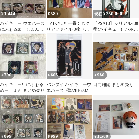
1,444
580
250,000
¥
¥
現在 ¥
ハイキュー ウエハース
HAIKYU!! 一番くじク
【PSA10】シリアル200
にふぉるめーしょん 日
リアファイル 3枚セッ
番❗️ハイキュー!! バボ
向翔陽 黒尾鉄朗 孤爪研
ト
カ! 日向翔陽 サイン 極
磨 他
700
605
980
¥
¥
¥
ハイキュー!! にふぉる
バンダイ ハイキューウ
日向翔陽 まとめ売り
めーしょん まとめ売り
エハース 7弾/2846002
日向翔陽【SP】 28
899
999
1,500
¥
¥
¥