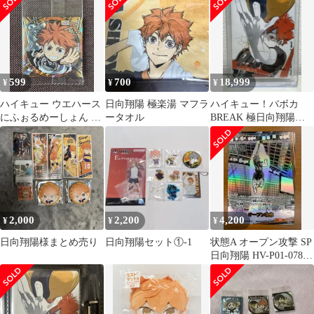
599
700
18,999
¥
¥
¥
ハイキュー ウエハース
日向翔陽 極楽湯 マフラ
ハイキュー！バボカ
にふぉるめーしょん 日
ータオル
BREAK 極日向翔陽サ
向翔陽
イン入り
2,000
2,200
4,200
¥
¥
¥
日向翔陽様まとめ売り
日向翔陽セット①-1
状態A オープン攻撃 SP
日向翔陽 HV-P01-078
バボカ ハイキュー