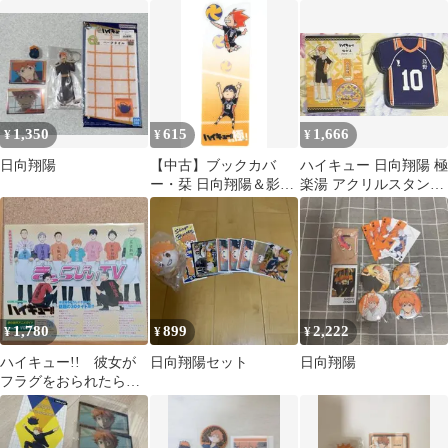
り
ステッカー 正規品
1,350
615
1,666
¥
¥
¥
日向翔陽
【中古】ブックカバ
ハイキュー 日向翔陽 極
ー・栞 日向翔陽＆影山
楽湯 アクリルスタンド
飛雄 しおり 「ハイキュ
お風呂ver. コインケー
ー!! ファイナルガイド
ス
ブック 排球極!」 封入
特典
1,780
899
2,222
¥
¥
¥
ハイキュー!! 彼女が
日向翔陽セット
日向翔陽
フラグをおられたら
ご注文はうさぎです
か？ デートアライブ