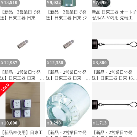
13,910
9,022
7,699
¥
¥
¥
【新品・2営業日で発
【新品・2営業日で発
新品 日東工器 オートチ
送】日東工器 日東 ハ
送】日東工器 日東 ジェ
ゼル(A-302)用 先端工具
イブローチワンタッチ
ットブローチ
1008 ブッシングツール
タイプ NO.16221
Φ21.5×25L (NO.69875
(90008)
1171283
5038)
12,987
12,358
3,880
¥
¥
¥
【新品・2営業日で発
【新品・2営業日で発
【新品・2営業日で発
送】日東工器 日東 ジ
送】日東工器 日東 ジ
送】日東工器 日東 16S
エットブローチ
エットブローチ
用ディップモールキャ
NO.16428 1172166
NO.16402 1171984
ップ 92357
10,000
3,290
1,713
¥
¥
¥
【新品未使用】日東工
【新品・2営業日で発
【新品・2営業日で発