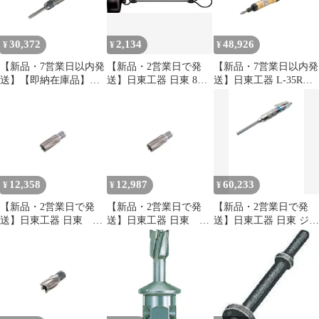
30,372
2,134
48,926
¥
¥
¥
【新品・7営業日以内発
【新品・2営業日で発
【新品・7営業日以内発
送】【即納在庫品】日
送】日東工器 日東 8S
送】日東工器 L-35RA
東工器 ACH-16 エアー
用ディップモールキャ
エアソニック ７９８６
チッパー ７６５４９
ップ 92351
１ L35RA【沖縄離島販
ACH16【沖縄離島販売
売不可】
不可】
12,358
12,987
60,233
¥
¥
¥
【新品・2営業日で発
【新品・2営業日で発
【新品・2営業日で発
送】日東工器 日東 ジ
送】日東工器 日東 ジ
送】日東工器 日東 ジェ
エットブローチ
エットブローチ
ットタガネ
NO.16421 1172018
NO.16427 1172158