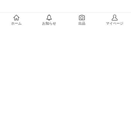
メルカリについて
ホーム
お知らせ
出品
マイページ
会社概要（運営会社）
採用情報
プレスリリース
公式ブログ
プレスキット
メルカリUS
メルカリShops
m department（エムデパ）
ヘルプ
ヘルプセンター（ガイド・お問い合わせ）
メルカリShopsでショップを開設する
メルカリShops ショップ管理画面にログイン
メルカリShops出店者向けガイド
お問い合わせ一覧
フリーワードから商品をさがす
プライバシーと利用規約