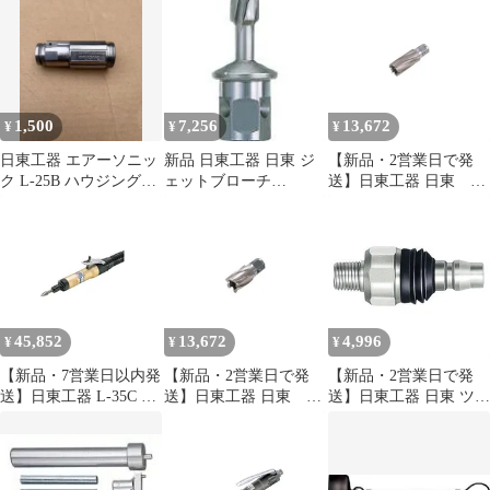
ズR1／4
1,500
7,256
13,672
¥
¥
¥
日東工器 エアーソニッ
新品 日東工器 日東 ジ
【新品・2営業日で発
ク L-25B ハウジング
ェットブローチ
送】日東工器 日東 ジ
SubAssy TP11479
Φ16X25L 16316
エットブローチ
NO.16434 1172221
45,852
13,672
4,996
¥
¥
¥
【新品・7営業日以内発
【新品・2営業日で発
【新品・2営業日で発
送】日東工器 L-35C エ
送】日東工器 日東 ハ
送】日東工器 日東 ツイ
アソニック ７９５３８
イブローチワンタッチ
ストプラグ
L35C【沖縄離島販売不
タイプ NO.16214
可】
1171194