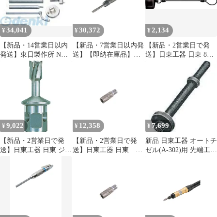
34,041
30,372
2,134
¥
¥
¥
【新品・14営業日以内
【新品・7営業日以内発
【新品・2営業日で発
発送】東日製作所 NO-
送】【即納在庫品】日
送】日東工器 日東 8S
162 Ｕ用分解工具
東工器 ACH-16 エアー
用ディップモールキャ
NO162【沖縄離島販売
チッパー ７６５４９
ップ 92351
不可】
ACH16【沖縄離島販売
不可】
9,022
12,358
7,699
¥
¥
¥
【新品・2営業日で発
【新品・2営業日で発
新品 日東工器 オートチ
送】日東工器 日東 ジェ
送】日東工器 日東 ジ
ゼル(A-302)用 先端工具
ットブローチ
エットブローチ
1008 ブッシングツール
Φ21.5×25L (NO.69875
NO.16421 1172018
(90008)
5038)