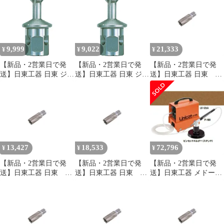
1172361
9,999
9,022
21,333
¥
¥
¥
【新品・2営業日で発
【新品・2営業日で発
【新品・2営業日で発
送】日東工器 日東 ジェ
送】日東工器 日東 ジェ
送】日東工器 日東 ジ
ットブローチ
ットブローチ
ェットブローチ
Φ33.0×25L (NO.19033
Φ22.5×25L (NO.69877
NO.16453 1172417
5038)
5038)
13,427
18,533
72,796
¥
¥
¥
【新品・2営業日で発
【新品・2営業日で発
【新品・2営業日で発
送】日東工器 日東 ジ
送】日東工器 日東 ジ
送】日東工器 メドーハ
ェットブローチ
エットブローチワンタ
ンド
NO.16339 1171909
ッチタイ NO.16447
1172352