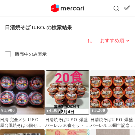
日清焼そば U.F.O. の検索結果
並び替え
販売中のみ表示
1,900
4,300
3,200
¥
¥
¥
日清 完全メシ U.F.O.
日清焼そばU.F.O. 爆盛
日清焼そばU.F.O. 爆盛
屋台風焼そば 6個セッ
バーレル 20食セット
バーレル 50周年記念 12
ト
非常食 避難用品 にも
個セット