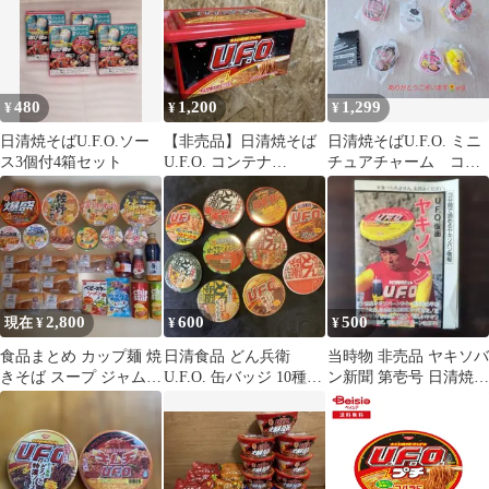
清 U.F.O ソース焼き
そば どん兵衛 うど
ん
480
1,200
1,299
¥
¥
¥
日清焼そばU.F.O.ソー
【非売品】日清焼そば
日清焼そばU.F.O. ミニ
ス3個付4箱セット
U.F.O. コンテナ
チュアチャーム コン
BOX（プチU.F.O. 2食
プリート
入り）
2,800
600
500
現在 ¥
¥
¥
食品まとめ カップ麺 焼
日清食品 どん兵衛
当時物 非売品 ヤキソバ
きそば スープ ジャム
U.F.O. 缶バッジ 10種セ
ン新聞 第壱号 日清焼そ
はちみつ 醤油 パン お
ット
ばU.F.O.
菓子