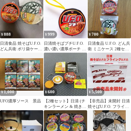
888
999
700
¥
¥
¥
日清食品 焼そばU.F.O.
日清焼そばプチU.F.O.
日清食品 U.F.O. どん兵
どん兵衛 ポリ袋ケース
濃い濃い濃厚ポーチ 円
衛 ミニケース 2種セッ
2種セット
盤型ポーチ マルチケー
ト
ス
1,000
600
5,500
¥
¥
¥
UFO濃厚ソース 景品
【2種セット】日清 (チ
【非売品】未開封 日清
キンラーメン & 焼きそ
焼そばU.F.O. フライン
ばU.F.O) / BANDAI
グU.F.O. ノベルティ