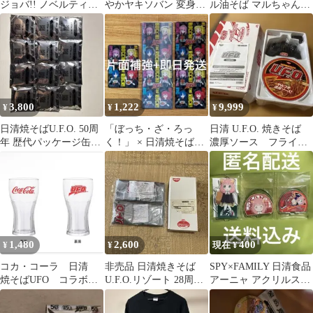
ジョバ!! ノベルティバ
やかヤキソバン 変身寝
ル油そば マルちゃん正
ッグ 4点セット
袋
麺ごま担々麺 5個セッ
ト
3,800
1,222
9,999
¥
¥
¥
日清焼そばU.F.O. 50周
「ぼっち・ざ・ろっ
日清 U.F.O. 焼きそば
年 歴代パッケージ缶バ
く！」 × 日清焼そば
濃厚ソース フライン
ッジ 12個セット
U.F.O. レンチキュラー
グUFO ラジゴン
カード5枚
1,480
2,600
400
¥
¥
現在 ¥
コカ・コーラ 日清
非売品 日清焼きそば
SPY×FAMILY 日清食品
焼そばUFO コラボグ
U.F.O.リゾート 28周年
アーニャ アクリルスタ
ラス
エアーチェアー&エア
ンド 全3種セット
ーボード