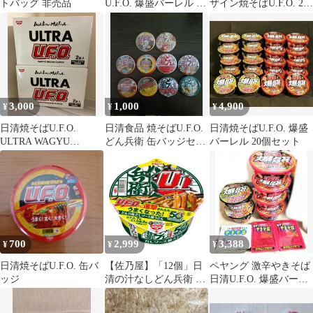
トバッグ 非売品
U.F.O. 爆盛バーレル 油
ザイン焼そばU.F.O. 2種
そば 48個セット
セット
3,000
1,000
4,900
¥
¥
¥
日清焼そばU.F.O.
日清食品 焼そばU.F.O.
日清焼そばU.F.O. 爆盛
ULTRA WAGYU
どん兵衛 缶バッジセッ
バーレル 20個セット
UMAMI FLAVOR 2個
ト １０個
700
2,999
3,388
¥
¥
¥
日清焼そばU.F.O. 缶バ
【佐乃屋】「12個」日
ペヤング 激辛やきそば
ッジ
清の汁なしどん兵衛 だ
日清U.F.O. 爆盛バーレ
しソース焼うどん
ル 詰め合わせ9個
93g 12個 1箱 日