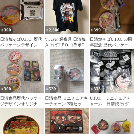
300
2,300
399
¥
¥
¥
日清焼そばU.F.O. 歴代
VTuver 輝夜月 日清焼
日清焼そばU.F.O. 50周
パッケージデザイン 缶
きそばU.F.O.コラボTシ
年記念 歴代パッケージ
バッジ
ャツ Lサイズ
缶バッジ 2個
300
520
333
¥
¥
¥
日清食品歴代パッケー
日清食品 ミニチュアキ
U.F.O. ミニチュアチ
ジデザインオリジナル
ーチェーン 2種セッ
ャーム 日清焼そば(中
缶 3個 レンチキュラ
ト、ガチャガチャ
身)
ーカード 1枚