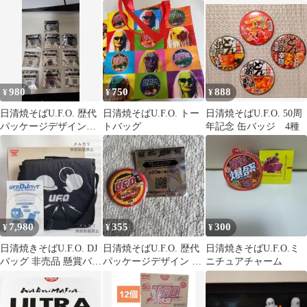
パーカー
とめ売り
ポーチBOOK
980
750
888
¥
¥
¥
日清焼そばU.F.O. 歴代
日清焼そばU.F.O. トー
日清焼そばU.F.O. 50周
パッケージデザイン缶
トバッグ
年記念 缶バッジ 4種
バッジ 10個セット
7,980
355
300
¥
¥
¥
日清焼きそばU.F.O. DJ
日清焼そばU.F.O. 歴代
日清焼きそばU.F.O.ミ
バッグ 非売品 懸賞バッ
パッケージデザイン オ
ニチュアチャーム
グ 貴重
リジナル缶バッジ