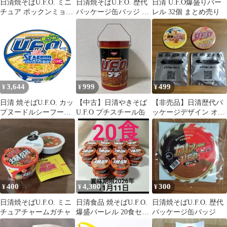
日清焼そばU.F.O. ミニ
日清焼そばU.F.O. 歴代
日清 U.F.O爆盛りバー
チュア ポックンミョン
パッケージ缶バッジ 12
レル 32個 まとめ売り
濃い濃い韓国風甘辛カ
種セット
ルボ
3,644
999
499
¥
¥
¥
日清 焼そばU.F.O. カッ
【中古】日清やきそば
【非売品】日清歴代パ
プヌードルシーフード
U.F.O プチスチール缶
ッケージデザイン オリ
焼そば 12個
ジナル缶バッジ 2点セ
ット
400
4,300
300
¥
¥
¥
日清焼そばU.F.O. ミニ
日清食品 焼そばU.F.O.
日清焼そばU.F.O. 歴代
チュアチャームガチャ
爆盛バーレル 20食セッ
パッケージ缶バッジ
ト