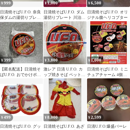
999
1,000
6,500
¥
¥
¥
日清焼そばU.F.O. 奈良
日清焼そばU.F.O. ダム
日清焼そばU.F.O. オリ
保ダムの湯切りプレー
湯切りプレート 川治ダ
ジナル腹ヘリコプター
ト
ム
399
3,800
1,000
¥
¥
¥
【匿名配送】日清焼そ
激レア 日清 U.F.O. カ
日清焼そばU.F.O. ミニ
ばU.F.O. おでかけポリ
ップ焼きそば ペットベ
チュアチャーム 4個セ
袋入れ
ッド クッション 懸賞当
ット
選品
499
8,000
2,599
¥
¥
¥
日清焼そばU.F.O. グッ
日清焼そばU.F.O. あざ
日清U.F.O.爆盛バーレ