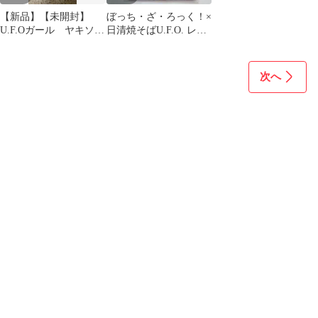
【新品】【未開封】
ぼっち・ざ・ろっく！×
U.F.Oガール ヤキソバ
日清焼そばU.F.O. レン
ニー下敷き
チキュラーカード1枚
次へ