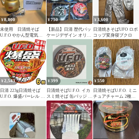
8,000
750
3,600
¥
¥
¥
未使用 日清焼そば
【新品】日清 歴代パッ
日清焼きそばUFO ロボ
U.F.O やかん型電気ケ
ケージデザイン オリジ
コップ変身寝ブクロ
トル 懸賞品 非売品
ナル缶バッジ 8個セッ
ト
2,543
399
550
¥
¥
¥
日清 223g日清焼そば
日清焼そばU.F.O. イカ
日清焼そばU.F.O. ミニ
U.F.O. 爆盛バーレル 6
スミ焼そば 缶バッジ (
チュアチャーム 2種セ
食入 UFO ユーフォー
#16270 )
ット
焼きそば やきそば