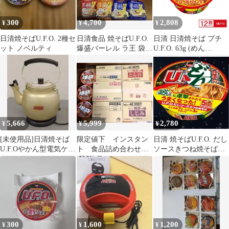
300
4,700
2,808
¥
¥
¥
日清焼そばU.F.O. 2種セ
日清食品 焼そばU.F.O.
日清 日清焼そば プチ
ット ノベルティ
爆盛バーレル ラ王 袋麺
U.F.O. 63g (めん
セット
50g)×12個
5,666
5,999
2,780
¥
¥
¥
[未使用品]日清焼そば
限定値下 インスタン
日清 焼そばU.F.O. だし
U.F.Oやかん型電気ケト
ト 食品詰め合わせ料
ソースきつね焼そば
ル 非売品 美品 通
亭の味 味噌汁 スープ
100g×12個（賞味期限：
電確認済み
DELI UFO
2026年9月23日）
300
1,600
1,200
¥
¥
¥