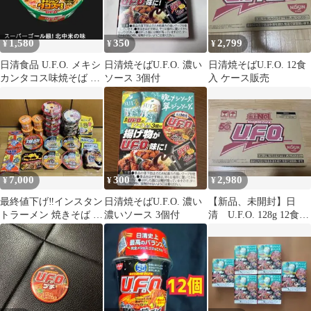
タント 焼そば カップ麺
箱買い ケース まとめ買
い 夜食 軽食 保存食 非
1,580
350
2,799
¥
¥
¥
常食 ストック 箱 ケー
ス販
日清食品 U.F.O. メキシ
日清焼そばU.F.O. 濃い
日清焼そばU.F.O. 12食
カンタコス味焼そば 2
ソース 3個付
入 ケース販売
個
7,000
300
2,980
¥
¥
¥
最終値下げ‼️インスタン
日清焼そばU.F.O. 濃い
【新品、未開封】日
トラーメン 焼きそば 詰
濃いソース 3個付
清 U.F.O. 128g 12食入
め合わせセット
り