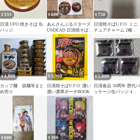
333
600
750
¥
¥
¥
日清 UFO 焼きそば 缶
あんさんぶるスターズ
日清焼そばU.F.O. ミニ
バッジ
UNDEAD 日清焼そば
チュアチャーム 2種セ
U.F.O. 缶バッジ
ット
4,800
3,900
1,800
¥
¥
¥
カップ麺 袋麺等まと
日清焼そばU.F.O. 濃い
日清食品 50周年 歴代パ
め売り
濃い濃厚ポーチBOOK
ッケージ缶バッジ 4個
セット
600
300
¥
¥