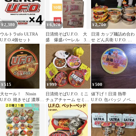
2,380
6,970
2,700
¥
¥
¥
ウルトラufo ULTRA
日清焼そばU.F.O. 大
日清 カップ麺詰め合わ
U.F.O.4個セット
盛 爆盛バーレル 3種
せ どん兵衛 U.F.O. ラ
3箱セット 合計28点
王
515
999
500
¥
¥
¥
大セール！ Nissin
日清焼そばU.F.O. ミニ
値下げ！日清 熱帯
U.F.O. 焼きそば 濃厚ソ
チュアチャーム セミコ
U.F.O. 缶バッジ ノベル
ース
ンプ
ティ