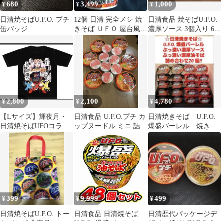
680
3,499
1,000
¥
¥
¥
日清焼そばU.F.O. プチ
12個 日清 完全メシ 焼
日清食品 焼そばU.F.O.
缶バッジ
きそば ＵＦＯ 屋台風
濃厚ソース 3個入り 6箱
香ばしい旨い 濃厚ソー
セット
ス
2,800
2,100
4,780
¥
¥
¥
【Lサイズ】輝夜月・
日清食品 U.F.O.プチ カ
日清焼きそば U.F.O.
日清焼そばUFOコラボ
ップヌードル ミニ 詰め
爆盛バーレル 焼きそ
Tシャツ【新品・未開
合わせ
ば 油そば 詰め合わ
封】
せ20 個‼︎
399
9,999
499
¥
¥
¥
日清焼そばU.F.O. トー
日清食品 日清焼そば
日清歴代パッケージデ