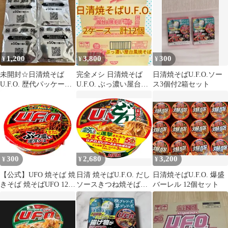
1,200
3,800
300
¥
¥
¥
未開封☆日清焼そば
完全メシ 日清焼そば
日清焼そばU.F.O.ソー
U.F.O. 歴代パッケージ
U.F.O. ぶっ濃い屋台風
ス3個付2箱セット
デザイン缶バッジ 4個
焼そば 2箱 計12個
セット
300
2,680
3,200
¥
¥
¥
【公式】UFO 焼そば 焼
日清 焼そばU.F.O. だし
日清焼そばU.F.O. 爆盛
きそば 焼そばUFO 128g
ソースきつね焼そば
バーレル 12個セット
日清食品
100g 12個 セット カッ
プ焼きそば UFO ユーフ
ォー どん兵衛 コラボ
50周年 記念商品 インス