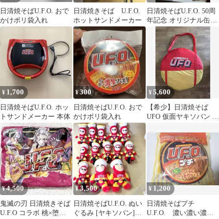
日清焼そばU.F.O. おで
日清焼きそば U.F.O.
日清焼そばU.F.O. 50周
かけポリ袋入れ
ホットサンドメーカー
年記念 オリジナル缶バ
ッジ 10種セット
1,700
300
5,600
¥
¥
¥
日清焼そばU.F.O. ホッ
日清焼そばU.F.O. おで
【希少】日清焼そば
トサンドメーカー 本体
かけポリ袋入れ
UFO 仮面ヤキソバン テ
ント キャリーバッグ付
き 日清食品
4,500
3,500
1,200
¥
¥
¥
鬼滅の刃 日清焼きそば
日清焼そばU.F.O. ぬい
日清焼そばプチ
U.F.O コラボ 桃×堕姫
ぐるみ [ヤキソバン]ま
U.F.O. 濃い濃い濃厚