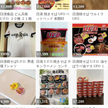
1,800
12,660
2,500
¥
¥
¥
日清食品 どん兵衛
日清 焼きそば UFO ペ
日清焼そば ウルトラ
U.F.O. ２０種 ２１個
ットベッド 未開封
UFO
「WAGYUMAFIA」３
個みそきん 濃厚味噌
２個
899
1,599
366
¥
¥
¥
日清焼そばU.F.O. 男道
日清 U.F.O.焼きそば チ
日清焼そば U.F.O. 油そ
場 Tシャツ
キンラーメン コンテナ
ばラー油マヨ UFO ミニ
セット
チュアチャーム ガチャ
300
1,111
7,200
¥
¥
¥