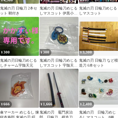
4,500
310
399
¥
¥
¥
鬼滅の刃 日輪刀 2本セ
鬼滅の刃 日輪刀めじる
鬼滅の刃 日輪刀めじる
ット 鞘付き
しマスコット 伊黒小芭
しマスコット
内
300
300
3,300
¥
¥
¥
鬼滅の刃日輪刀めじる
鬼滅の刃 日輪刀めじる
鬼滅の刃 日輪刀 など模
しチャーム宇髄天元
しマスコット 宇髄天
造刀 6本セット
元 音柱
666
1,666
2,400
¥
¥
¥
傘マーカー めじるし 煉
鬼滅の刃 竈門炭治
鬼滅の刃 日輪刀めじ
獄杏寿郎 鬼滅の刃 鍔
郎 日輪刀 模造刀
るしマスコット 8種セ