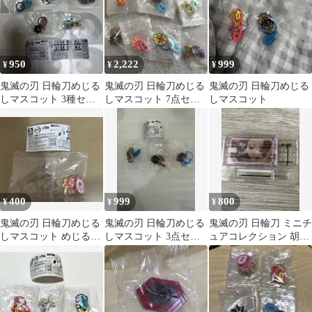
950
2,222
999
¥
¥
¥
鬼滅の刃 日輪刀めじる
鬼滅の刃 日輪刀めじる
鬼滅の刃 日輪刀めじる
しマスコット 3種セッ
しマスコット 7点セッ
しマスコット
ト
ト
400
999
800
¥
¥
¥
鬼滅の刃 日輪刀めじる
鬼滅の刃 日輪刀めじる
鬼滅の刃 日輪刀 ミニチ
しマスコット めじるし
しマスコット 3点セッ
ュアコレクション 胡蝶
アクセサリー 恋柱 甘露
ト
しのぶ
寺蜜璃