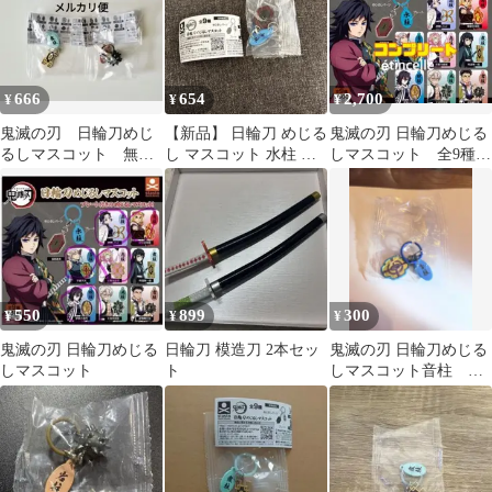
666
654
2,700
¥
¥
¥
鬼滅の刃 日輪刀めじ
【新品】 日輪刀 めじる
鬼滅の刃 日輪刀めじる
るしマスコット 無一
し マスコット 水柱 冨
しマスコット 全9種
郎 悲鳴嶼
岡義勇 鬼滅の刃
コンプリート コンプ
550
899
300
¥
¥
¥
鬼滅の刃 日輪刀めじる
日輪刀 模造刀 2本セッ
鬼滅の刃 日輪刀めじる
しマスコット
ト
しマスコット音柱 宇
髄天元