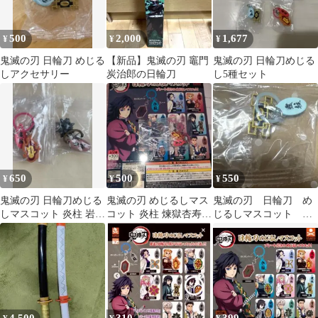
500
2,000
1,677
¥
¥
¥
鬼滅の刃 日輪刀 めじる
【新品】鬼滅の刃 竈門
鬼滅の刃 日輪刀めじる
しアクセサリー
炭治郎の日輪刀
し5種セット
650
500
550
¥
¥
¥
鬼滅の刃 日輪刀めじる
鬼滅の刃 めじるしマス
鬼滅の刃 日輪刀 め
しマスコット 炎柱 岩柱
コット 炎柱 煉獄杏寿
じるしマスコット 時
セット
郎 日輪刀
透無一郎