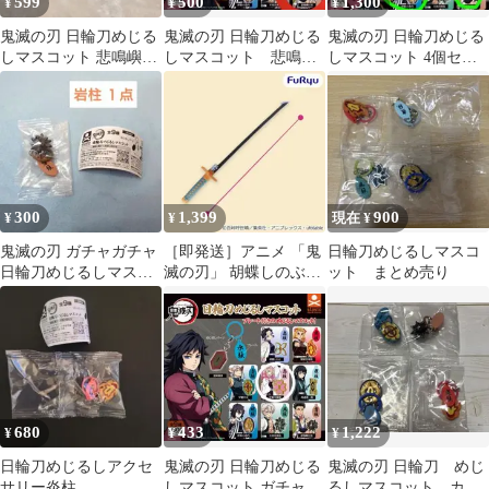
599
500
1,300
¥
¥
¥
鬼滅の刃 日輪刀めじる
鬼滅の刃 日輪刀めじる
鬼滅の刃 日輪刀めじる
しマスコット 悲鳴嶼行
しマスコット 悲鳴嶼
しマスコット 4個セッ
冥
行冥
ト 新品未開封品
300
1,399
900
¥
¥
現在 ¥
鬼滅の刃 ガチャガチャ
［即発送］アニメ 「鬼
日輪刀めじるしマスコ
日輪刀めじるしマスコ
滅の刃」 胡蝶しのぶの
ット まとめ売り
ット 岩柱 悲鳴嶼行冥
日輪刀
680
433
1,222
¥
¥
¥
日輪刀めじるしアクセ
鬼滅の刃 日輪刀めじる
鬼滅の刃 日輪刀 めじ
サリー炎柱
しマスコット ガチャ 甘
るしマスコット カプ