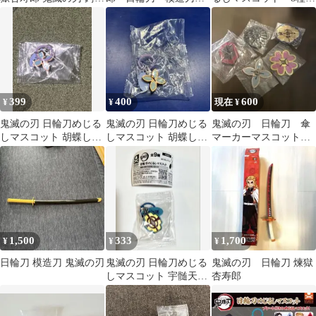
日輪刀
コスプレ
ット（音柱：天元だけ
無）
399
400
600
¥
¥
現在 ¥
鬼滅の刃 日輪刀めじる
鬼滅の刃 日輪刀めじる
鬼滅の刃 日輪刀 傘
しマスコット 胡蝶しの
しマスコット 胡蝶しの
マーカーマスコット
ぶ
ぶ
参の型 5個セット
1,500
333
1,700
¥
¥
¥
日輪刀 模造刀 鬼滅の刃
鬼滅の刃 日輪刀めじる
鬼滅の刃 日輪刀 煉獄
しマスコット 宇髄天元
杏寿郎
音柱