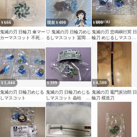
666
400
600
¥
現在 ¥
¥
鬼滅の刃 日輪刀 傘マー
♡ 鬼滅の刃 日輪刀めじ
鬼滅の刃 悲鳴嶼行冥 日
カーマスコット 不死川
るしマスコット 冨岡義
輪刀 めじるしマスコッ
実弥
勇
ト
1,444
399
4,500
¥
¥
¥
鬼滅の刃 日輪刀めじる
鬼滅の刃 日輪刀めじる
鬼滅の刃 竈門炭治郎 日
しマスコット
しマスコット 蟲柱 胡
輪刀 模造刀
蝶しのぶ