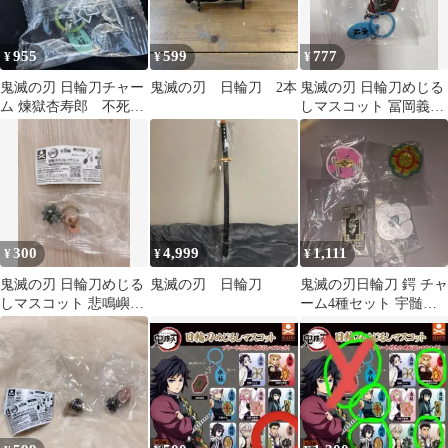
955
599
777
¥
¥
¥
鬼滅の刃 日輪刀チャー
鬼滅の刃 日輪刀 2本
鬼滅の刃 日輪刀めじる
ム 煉獄杏寿郎 不死川
しマスコット 冨岡義勇
実弥
水柱
300
4,999
1,111
¥
¥
¥
鬼滅の刃 日輪刀めじる
鬼滅の刃 日輪刀
鬼滅の刃日輪刀 鍔 チャ
しマスコット 悲鳴嶼行
ーム4種セット 宇髄天
冥
元栗花落カナヲ時透無
一郎我妻善逸