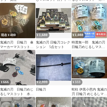
露寺蜜璃
セルトイ めじるし
400
1,680
1,088
現在 ¥
¥
¥
鬼滅の刃 日輪刀 傘
鬼滅の刃 日輪刀コレク
時透無一郎 鬼滅の刃
マーカーマスコット
ション 5点セット
日輪刀めじるしマスコ
参の型 4個セット
ット 2点セット
666
2,999
333
¥
¥
¥
鬼滅の刃 日輪刀めじ
日輪刀
蛇柱 伊黒小芭内 鬼滅の
るしマスコット 水柱
刃 日輪刀 めじるしマス
冨岡義勇 ガチャ
コット