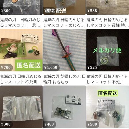
300
577
588
¥
¥
¥
鬼滅の刃 日輪刀めじ
鬼滅の刃 日輪刀めじる
鬼滅の刃 日輪刀めじる
るしマスコット 悲鳴
しマスコット めじるし
しマスコット 霞柱 時透
嶼行冥 ガチャガチャ
チャーム 時透無一郎
無一郎
700
1,650
525
¥
¥
¥
鬼滅の刃 日輪刀めじる
鬼滅の刃 胡蝶しのぶ 日
鬼滅の刃 日輪刀めじる
しマスコット 不死川実
輪刀 おもちゃ
しマスコット 不死川実
弥 風柱 明治村 特典 ク
弥
リアカード
300
460
580
¥
¥
¥