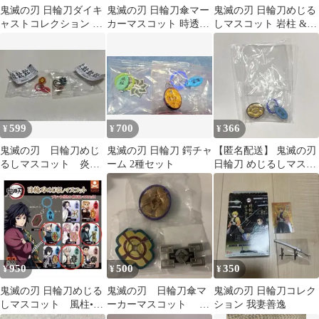
鬼滅の刃 日輪刀ダイキ
鬼滅の刃 日輪刀傘マー
鬼滅の刃 日輪刀めじる
ャストコレクション 弍
カーマスコット 時透無
しマスコット 岩柱 &
ノ型 錆兎
一郎
風柱
599
700
366
¥
¥
¥
鬼滅の刃 日輪刀めじ
鬼滅の刃 日輪刀 鍔チャ
【匿名配送】 鬼滅の刃
るしマスコット 炎
ーム 2種セット
日輪刀 めじるしマスコ
柱 煉獄杏寿郎 岩
ット 伊黒 小芭内 蛇柱
柱 悲鳴嶼行冥
950
500
350
¥
¥
¥
鬼滅の刃 日輪刀めじる
鬼滅の刃 日輪刀傘マ
鬼滅の刃 日輪刀コレク
しマスコット 風柱•音
ーカーマスコット 3
ション 我妻善逸
柱•霞柱
種セット