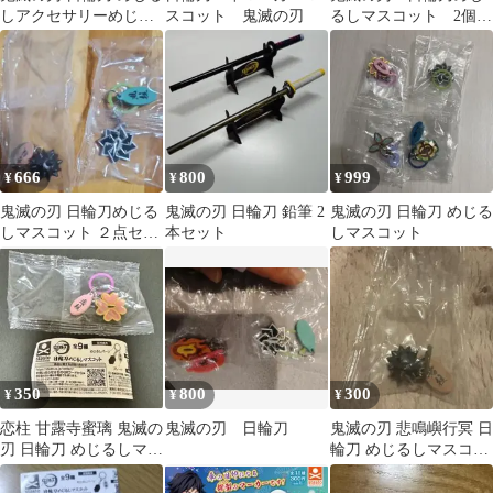
しアクセサリーめじる
スコット 鬼滅の刃
るしマスコット 2個セ
しアクセサリー 伊黒
ット
小芭内
666
800
999
¥
¥
¥
鬼滅の刃 日輪刀めじる
鬼滅の刃 日輪刀 鉛筆 2
鬼滅の刃 日輪刀 めじる
しマスコット ２点セッ
本セット
しマスコット
ト
350
800
300
¥
¥
¥
恋柱 甘露寺蜜璃 鬼滅の
鬼滅の刃 日輪刀
鬼滅の刃 悲鳴嶼行冥 日
刃 日輪刀 めじるしマス
輪刀 めじるしマスコッ
コット
ト