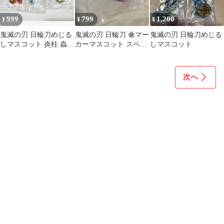
999
799
1,200
¥
¥
¥
鬼滅の刃 日輪刀めじる
鬼滅の刃 日輪刀 傘マー
鬼滅の刃 日輪刀めじる
しマスコット 炎柱 蟲柱
カーマスコット スペシ
しマスコット
音柱
ャル 冨岡義勇
次へ