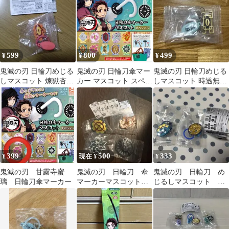
599
800
499
¥
¥
¥
鬼滅の刃 日輪刀めじる
鬼滅の刃 日輪刀傘マー
鬼滅の刃 日輪刀めじる
しマスコット 煉獄杏寿
カー マスコット スペシ
しマスコット 時透無一
郎
ャル ガチャ
郎
399
500
333
¥
現在 ¥
¥
鬼滅の刃 甘露寺蜜
鬼滅の刃 日輪刀 傘
鬼滅の刃 日輪刀 め
璃 日輪刀傘マーカー
マーカーマスコット
じるしマスコット チ
参の型 4個セット
ャーム 音柱 蛇柱
ガチャ まとめ売り