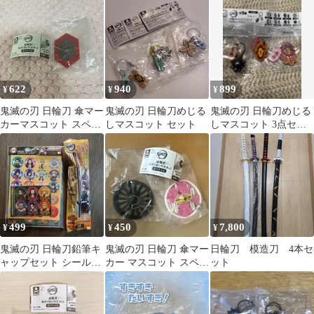
622
940
899
¥
¥
¥
鬼滅の刃 日輪刀 傘マー
鬼滅の刃 日輪刀めじる
鬼滅の刃 日輪刀めじる
カーマスコット スペシ
しマスコット セット
しマスコット 3点セッ
ャル 冨岡義勇
ト
499
450
7,800
¥
¥
¥
鬼滅の刃 日輪刀鉛筆キ
鬼滅の刃 日輪刀 傘マー
日輪刀 模造刀 4本セ
ャップセット シールセ
カー マスコット スペシ
ット
ット
ャル 竈門炭治郎 栗花落
カナヲ