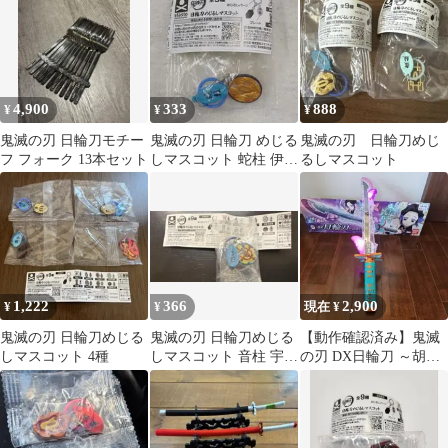
4,900
333
888
¥
¥
¥
鬼滅の刃 日輪刀モチー
鬼滅の刃 日輪刀 めじる
鬼滅の刃 日輪刀めじ
フ フォーク 13本セット
しマスコット 蛇柱 伊黒
るしマスコット
小芭内
1,222
366
2,900
¥
¥
現在 ¥
鬼滅の刃 日輪刀めじる
鬼滅の刃 日輪刀めじる
【動作確認済み】鬼滅
しマスコット 4種
しマスコット 音柱 宇隨
の刃 DX日輪刀 ～胡蝶
天元
しのぶ～ 外箱付き
BANDAI