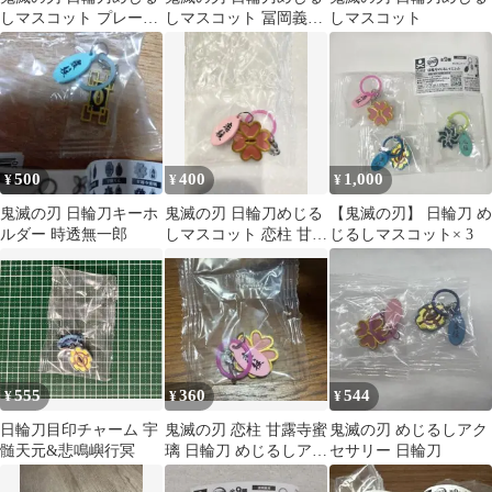
しマスコット プレート
しマスコット 冨岡義勇
しマスコット
付きマスコット
不死川実弥
500
400
1,000
¥
¥
¥
鬼滅の刃 日輪刀キーホ
鬼滅の刃 日輪刀めじる
【鬼滅の刃】 日輪刀 め
ルダー 時透無一郎
しマスコット 恋柱 甘露
じるしマスコット× 3
寺蜜璃
555
360
544
¥
¥
¥
日輪刀目印チャーム 宇
鬼滅の刃 恋柱 甘露寺蜜
鬼滅の刃 めじるしアク
髄天元&悲鳴嶼行冥
璃 日輪刀 めじるしアク
セサリー 日輪刀
セサリー