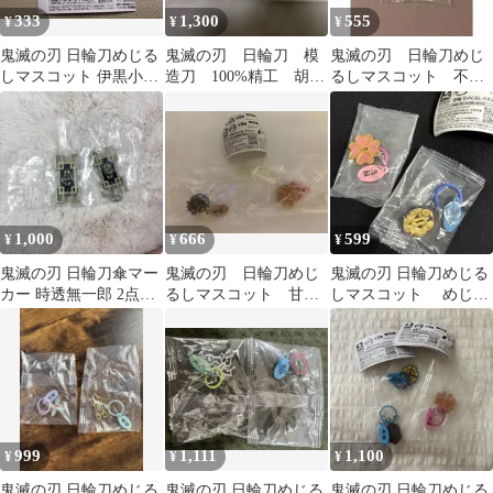
333
1,300
555
¥
¥
¥
鬼滅の刃 日輪刀めじる
鬼滅の刃 日輪刀 模
鬼滅の刃 日輪刀めじ
しマスコット 伊黒小芭
造刀 100%精工 胡蝶
るしマスコット 不死
内
しのぶ
川実弥
1,000
666
599
¥
¥
¥
鬼滅の刃 日輪刀傘マー
鬼滅の刃 日輪刀めじ
鬼滅の刃 日輪刀めじる
カー 時透無一郎 2点セ
るしマスコット 甘露
しマスコット めじる
ット
寺蜜璃・悲鳴嶼行冥
しチャーム ガチャガ
チャ 伊黒 蜜璃
999
1,111
1,100
¥
¥
¥
鬼滅の刃 日輪刀めじる
鬼滅の刃 日輪刀めじる
鬼滅の刃 日輪刀めじる