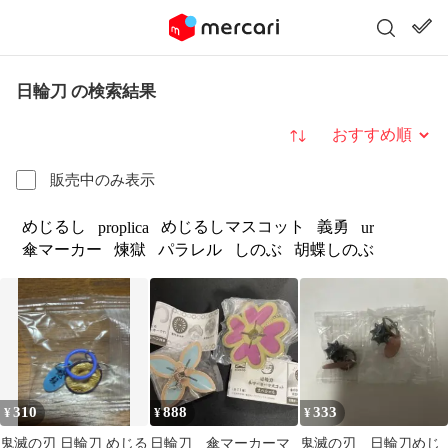
日輪刀 の検索結果
並び替え
販売中のみ表示
めじるし
めじるしマスコット
義勇
proplica
ur
傘マーカー
煉獄
パラレル
しのぶ
胡蝶しのぶ
310
888
333
¥
¥
¥
鬼滅の刃 日輪刀 めじる
日輪刀 傘マーカーマ
鬼滅の刃 日輪刀めじ