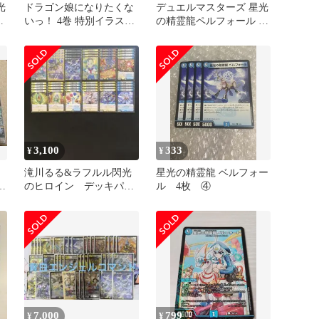
光
ドラゴン娘になりたくな
デュエルマスターズ 星光
枚
いっ！ 4巻 特別イラスト
の精霊龍ペルフォール 4
版デュエマカード付
枚セット
3,100
333
¥
¥
滝川るる&ラフルル閃光
星光の精霊龍 ベルフォー
張
のヒロイン デッキパー
ル 4枚 ④
ツまとめ売り 計48枚
7,000
799
¥
¥