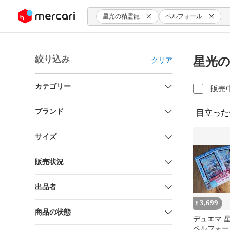
ンツにスキップ
星光の精霊龍
ベルフォール
絞り込み
星光の
クリア
カテゴリー
販売
ブランド
目立った
サイズ
販売状況
出品者
3,699
¥
商品の状態
デュエマ 
ベルフォール