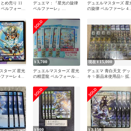
とめ売り 11
デュエマ：『星光の旋律
デュエルマスターズ 星
TA ベルフォール
ベルファーレ』
の旋律 ベルファーレ 4
(53/100)×3
セット
3,700
15,000
¥
現在 ¥
スターズ 星光
デュエルマスターズ 星光
デュエマ 青白天文 デッ
ファーレ 4枚
の精霊龍 ベルフォール
キ ✨️新品未使用品✨️ 拡
プロモ 4枚セット ドラゴ
パーツ付き！
ン娘
900
3,150
¥
¥