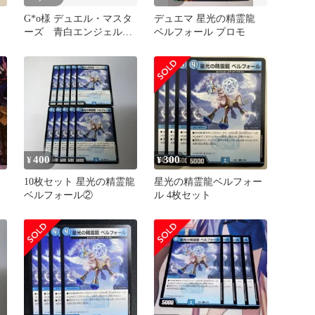
G*o様 デュエル・マスタ
デュエマ 星光の精霊龍
ーズ 青白エンジェルコ
ベルフォール プロモ
マンド40枚デッキ
400
300
¥
¥
タ
10枚セット 星光の精霊龍
星光の精霊龍ベルフォー
ベルフォール②
ル 4枚セット