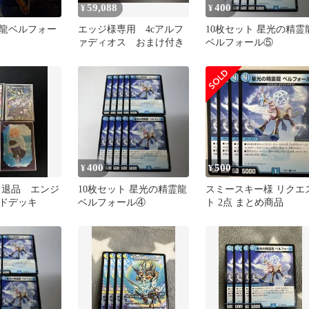
59,088
400
¥
¥
龍ベルフォー
エッジ様専用 4cアルフ
10枚セット 星光の精霊
ァディオス おまけ付き
ベルフォール⑤
400
500
¥
¥
引退品 エンジ
10枚セット 星光の精霊龍
スミースキー様 リクエ
ドデッキ
ベルフォール④
ト 2点 まとめ商品