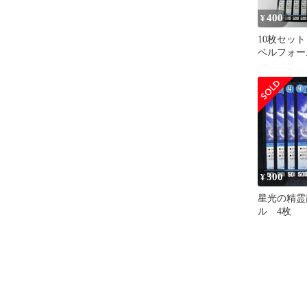
400
¥
10枚セッ
ベルフォー
300
¥
星光の精霊
ル 4枚