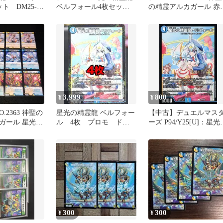
ト DM25-
ベルフォール4枚セッ
の精霊アルカガール 赤
セット
ト 2点目無料 2131
薇の精霊龍 ジェネラロ
ズ 「ハゲしくアツかり
スパークよ!」 星光の精
霊龍 ベルフォール
3,999
800
¥
¥
.2363 神聖の
星光の精霊龍 ベルフォー
【中古】デュエルマス
ガール 星光の
ル 4枚 プロモ ドラ
ーズ P94/Y25[U]：星光
フォール 双子
ゴン娘 デュエマ
精霊龍 ベルフォール
ス 各4枚 計
300
300
¥
¥