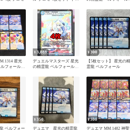
ゴン娘
枚セット
3,888
300
¥
¥
.1314 星光
デュエルマスターズ 星光
【5枚セット】 星光の
ベルフォール
の精霊龍 ベルフォール
霊龍 ベルフォール
宝
プロモ 4枚セット ドラゴ
ン娘
350
300
¥
¥
龍 ベルフォー
デュエマ 星光の精霊龍
デュエマ MM.1482 神聖