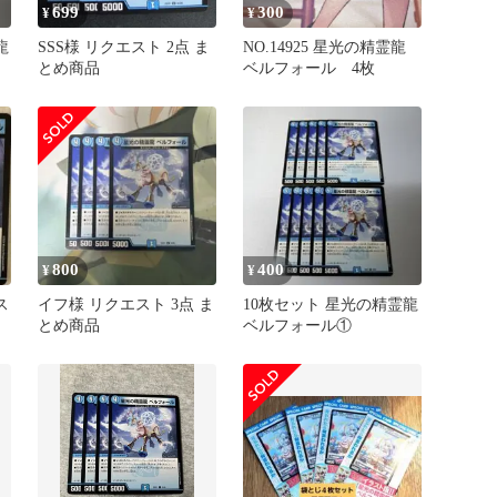
699
300
¥
¥
龍
SSS様 リクエスト 2点 ま
NO.14925 星光の精霊龍
とめ商品
ベルフォール 4枚
800
400
¥
¥
ス
イフ様 リクエスト 3点 ま
10枚セット 星光の精霊龍
とめ商品
ベルフォール①