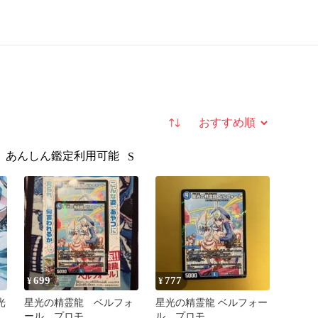
並び替え
あんしん鑑定利用可能
S
699
777
¥
¥
光
星光の精霊龍 ベルフォ
星光の精霊龍 ベルフォー
4
ール プロモ
ル プロモ