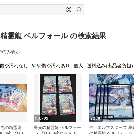
精霊龍 ベルフォール の検索結果
中のみ表示
傷や汚れなし
やや傷や汚れあり
個人
送料込み(出品者負担)
3,799
300
¥
¥
星光の精霊龍
星光の精霊龍 ベルフォー
デュエルマスターズ 星
 4枚 プロモ
ル プロモ 4枚セット ドラ
の精霊龍 ベルフォール 