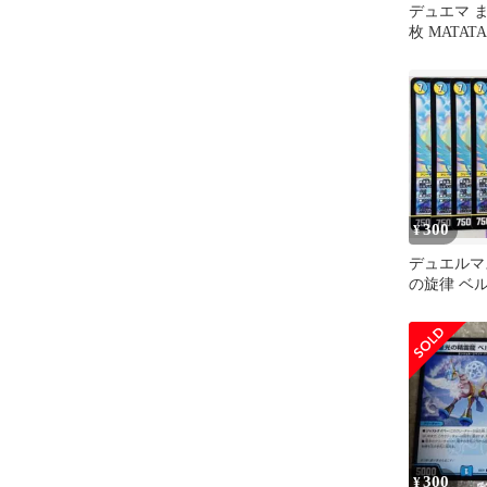
デュエマ ま
枚 MATA
他
300
¥
デュエルマ
の旋律 ベル
セット
300
¥