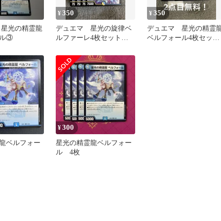
350
350
¥
¥
ト 星光の精霊龍
デュエマ 星光の旋律ベ
デュエマ 星光の精霊
ル③
ルファーレ4枚セット 2
ベルフォール4枚セッ
点目無料 1746
ト 2点目無料 460
300
¥
龍ベルフォー
星光の精霊龍ベルフォー
ル 4枚