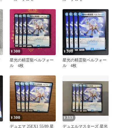
300
300
¥
¥
精
星光の精霊龍ベルフォー
星光の精霊龍ベルフォー
ル 4枚
ル 4枚
300
333
¥
¥
デュエマ 25EX1 55/89 星
デュエルマスターズ 星光