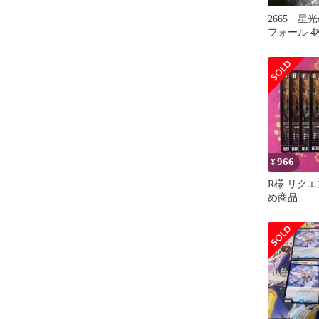
2665 星
フォール 
966
¥
R様 リクエ
め商品