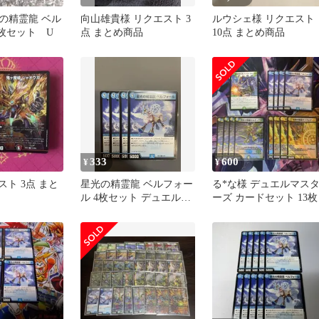
光の精霊龍 ベル
向山雄貴様 リクエスト 3
ルウシェ様 リクエスト
4枚セット U
点 まとめ商品
10点 まとめ商品
333
600
¥
¥
スト 3点 まと
星光の精霊龍 ベルフォー
る*な様 デュエルマス
ル 4枚セット デュエルマ
ーズ カードセット 13枚
スターズ