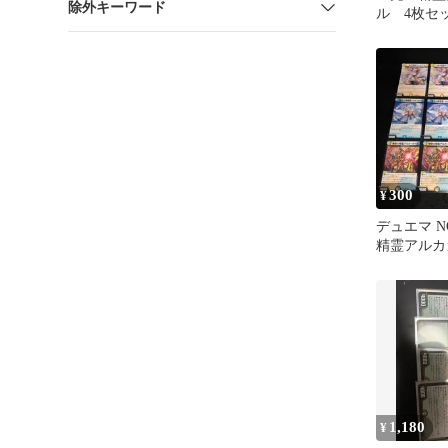
除外キーワード
ル 4枚セッ
EX1 4枚
300
¥
デュエマ NO
精霊アルカ
精霊龍ベル
聖霊アンビア
12枚
1,180
¥