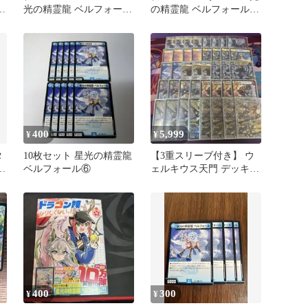
薔
光の精霊龍 ベルフォール
の精霊龍 ベルフォール 4
ー
4枚 ①
枚セット
し
400
5,999
¥
¥
タ
10枚セット 星光の精霊龍
【3重スリーブ付き】 ウ
の
ベルフォール⑥
ェルキウス天門 デッキ
【メルカリ便】
400
300
¥
¥