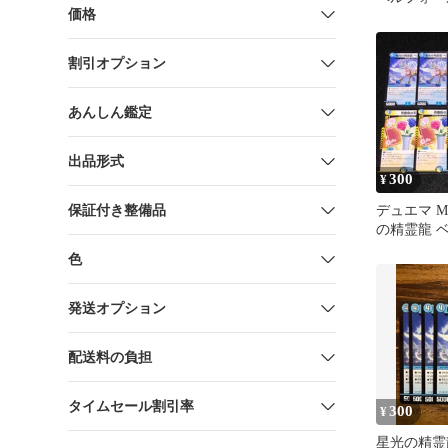
価格
割引オプション
あんしん鑑定
出品形式
300
¥
保証付き整備品
デュエマ MM
の精霊龍 
青薔薇の天
色
発送オプション
配送料の負担
タイムセール割引率
300
¥
星光の精霊