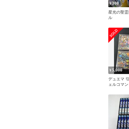
300
¥
星光の聖霊
ル
5,000
¥
デュエマ 
ェルコマン