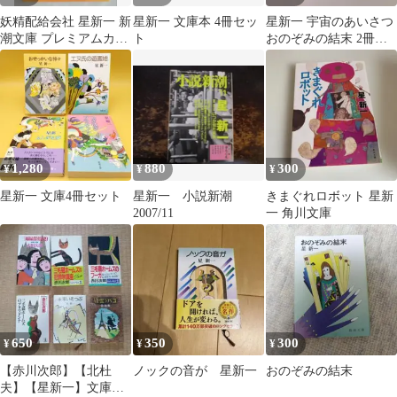
妖精配給会社 星新一 新
星新一 文庫本 4冊セッ
星新一 宇宙のあいさつ
潮文庫 プレミアムカバ
ト
おのぞみの結末 2冊セ
ー 2022 日焼けあり
ット ショートショート
1,280
880
300
¥
¥
¥
星新一 文庫4冊セット
星新一 小説新潮
きまぐれロボット 星新
2007/11
一 角川文庫
650
350
300
¥
¥
¥
【赤川次郎】【北杜
ノックの音が 星新一
おのぞみの結末
夫】【星新一】文庫 6