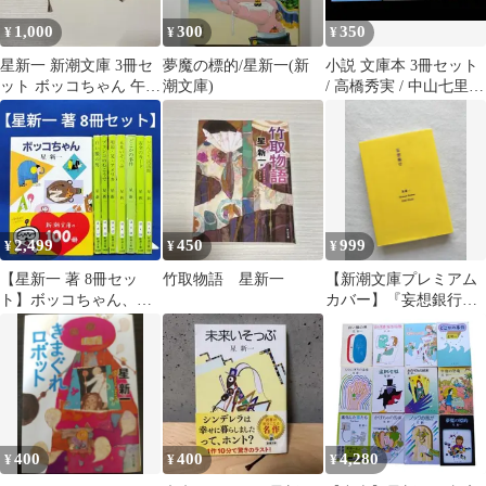
1,000
300
350
¥
¥
¥
星新一 新潮文庫 3冊セ
夢魔の標的/星新一(新
小説 文庫本 3冊セット
ット ボッコちゃん 午後
潮文庫)
/ 高橋秀実 / 中山七里 /
の恐竜 ノックの音が
星新一
2,499
450
999
¥
¥
¥
【星新一 著 8冊セッ
竹取物語 星新一
【新潮文庫プレミアム
ト】ボッコちゃん、白
カバー】『妄想銀行』
い服の男、どんぐり民
星新一
話館 他
400
400
4,280
¥
¥
¥