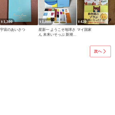
1,300
1,000
420
¥
¥
¥
宇宙のあいさつ
星新一 ようこそ地球さ
マイ国家
ん 未来いそっぷ 新潮文
庫 限定プレミアムカバ
ー
次へ