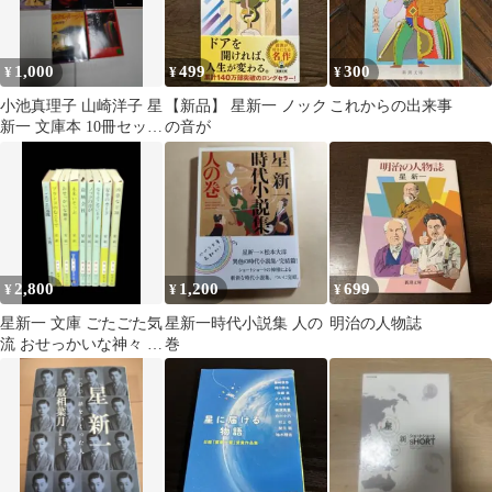
1,000
499
300
¥
¥
¥
小池真理子 山崎洋子 星
【新品】 星新一 ノック
これからの出来事
新一 文庫本 10冊セット
の音が
短編集
2,800
1,200
699
¥
¥
¥
星新一 文庫 ごたごた気
星新一時代小説集 人の
明治の人物誌
流 おせっかいな神々 9
巻
冊