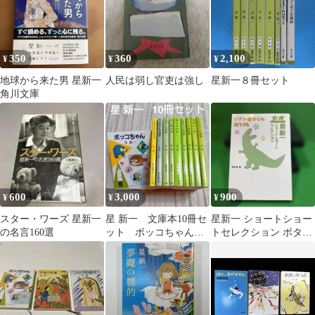
350
360
2,100
¥
¥
¥
地球から来た男 星新一
人民は弱し官吏は強し
星新一８冊セット
角川文庫
600
3,000
900
¥
¥
¥
スター・ワーズ 星新一
星 新一 文庫本10冊セ
星新一 ショートショー
の名言160選
ット ボッコちゃん／
トセレクション ボタン
きまぐれ学問所／殿さ
星からの贈り物
まの日 他