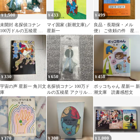
1,500
433
499
¥
¥
¥
未開封 名探偵コナン
マイ国家 (新潮文庫)／
良品・長期保・メル
100万ドルの五稜星 ア
星新一
便） ご依頼の件 星新
クリルスタンド 工藤新
一 初版本 新潮社
一 毛利蘭
330
650
450
¥
¥
¥
宇宙の声 星新一 角川文
名探偵コナン 100万ド
ボッコちゃん 星新一 新
庫
ルの五稜星 アクリルス
潮文庫 読書感想文
タンド 工藤新一
370
300
1,000
¥
¥
¥