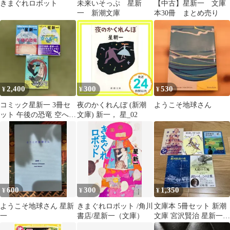
きまぐれロボット
未来いそっぷ 星新
【中古】星新一 文庫
一 新潮文庫
本30冊 まとめ売り
2,400
300
530
¥
¥
¥
コミック星新一 3冊セ
夜のかくれんぼ (新潮
ようこそ地球さん
ット 午後の恐竜 空への
文庫) 新一， 星_02
門 親しげな悪魔
600
300
1,350
¥
¥
¥
ようこそ地球さん 星新
きまぐれロボット /角川
文庫本 5冊セット 新潮
一
書店/星新一（文庫）
文庫 宮沢賢治 星新一
柳田国男