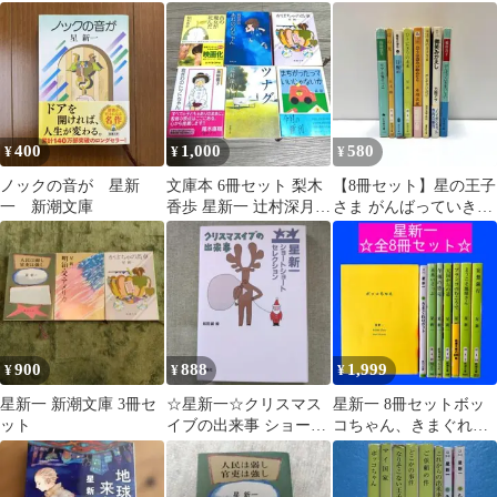
冊まとめ売り
400
1,000
580
¥
¥
¥
ノックの音が 星新
文庫本 6冊セット 梨木
【8冊セット】星の王子
一 新潮文庫
香歩 星新一 辻村深月
さま がんばっていきま
黒柳徹子 森殻 梶尾
っしょい 赤川次郎 星新
真治
一 バラ可
900
888
1,999
¥
¥
¥
星新一 新潮文庫 3冊セ
☆星新一☆クリスマス
星新一 8冊セットボッ
ット
イブの出来事 ショート
コちゃん、きまぐれロ
ショート 新品未使用
ボット他ショートショ
ート＋長編(1冊)