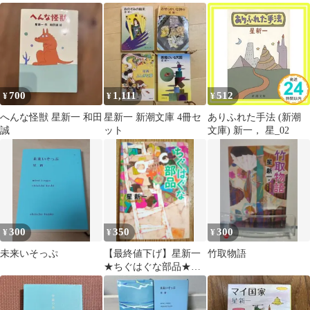
潮文庫) 最相 葉月
700
1,111
512
¥
¥
¥
へんな怪獣 星新一 和田
星新一 新潮文庫 4冊セ
ありふれた手法 (新潮
誠
ット
文庫) 新一， 星_02
300
350
300
¥
¥
¥
未来いそっぷ
【最終値下げ】星新一
竹取物語
★ちぐはぐな部品★送
料無料