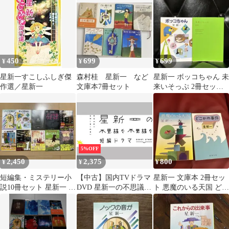
450
699
699
¥
¥
¥
星新一すこしふしぎ傑
森村桂 星新一 など
星新一 ボッコちゃん 未
作選／星新一
文庫本7冊セット
来いそっぷ 2冊セット
新潮文庫
5%OFF
2,450
2,375
800
¥
¥
¥
短編集・ミステリー小
【中古】国内TVドラマ
星新一 文庫本 2冊セッ
説10冊セット 星新一 村
DVD 星新一の不思議な
ト 悪魔のいる天国 どこ
上春樹 まとめ売り
不思議な短編ドラマ 1
かの事件