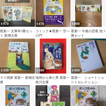
970
470
800
¥
¥
¥
星新一 文庫本3冊セッ
コミック★星新一 空へ
星新一 午後の恐竜 他 5
ト 新潮文庫
の門
冊セット
350
300
999
¥
¥
¥
マイ国家 星新一 新潮文
地球から来た男 星新一
星新一 ショートショ
庫
角川文庫
ートセレクション
〈10〉重要な任務 和
田 誠 / 星 新一