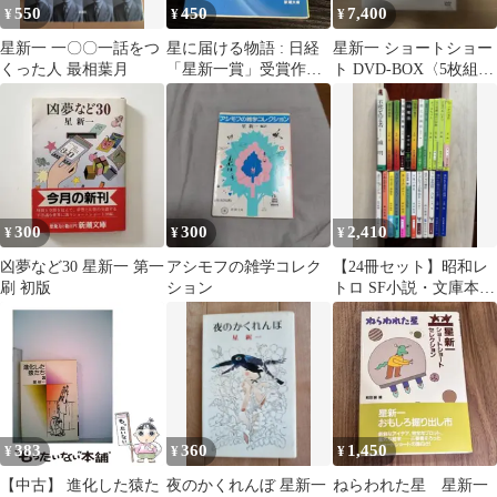
550
450
7,400
¥
¥
¥
星新一 一〇〇一話をつ
星に届ける物語 : 日経
星新一 ショートショー
くった人 最相葉月
「星新一賞」受賞作品
ト DVD-BOX〈5枚組〉
集 t37
（1〜5巻）
300
300
2,410
¥
¥
¥
凶夢など30 星新一 第一
アシモフの雑学コレク
【24冊セット】昭和レ
刷 初版
ション
トロ SF小説・文庫本ま
とめ売り 星新一 / 半村
良 他
383
360
1,450
¥
¥
¥
【中古】 進化した猿た
夜のかくれんぼ 星新一
ねらわれた星 星新一