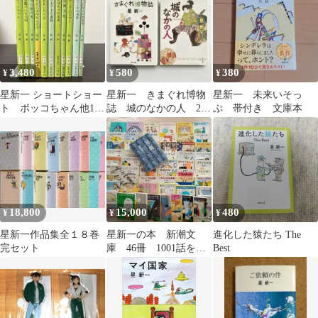
3,480
580
380
¥
¥
¥
星新一 ショートショー
星新一 きまぐれ博物
星新一 未来いそっ
ト ボッコちゃん他11
誌 城のなかの人 2冊
ぷ 帯付き 文庫本
冊セット まとめ売り
セット 角川文庫
18,800
15,000
480
¥
¥
¥
星新一作品集全１８巻
星新一の本 新潮文
進化した猿たち The
完セット
庫 46冊 1001話をつ
Best
くった人 真鍋博の
ショートショート