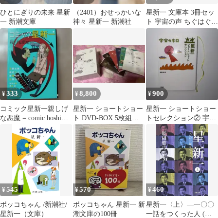
ひとにぎりの未来 星新
（2401）おせっかいな
星新一 文庫本 3冊セッ
一 新潮文庫
神々 星新一 新潮社
ト 宇宙の声 ちぐはぐな
部品 悪魔のいる天国
333
8,800
900
¥
¥
¥
コミック星新一親しげ
星新一 ショートショー
星新一 ショートショー
な悪魔 = comic hoshi
ト DVD-BOX 5枚組セ
トセレクション② 宇宙
shinichi
ット
のネロ 理論社 ハードカ
バー
545
570
460
¥
¥
¥
ボッコちゃん /新潮社/
ボッコちゃん 星新一 新
星新一〈上〉―一〇〇
星新一（文庫）
潮文庫の100冊
一話をつくった人 (新