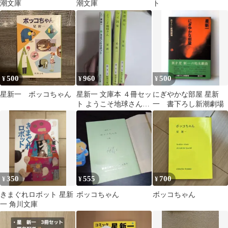
潮文庫
潮文庫
ト
500
960
500
¥
¥
¥
星新一 ボッコちゃん
星新一 文庫本 ４冊セッ
にぎやかな部屋 星新
ト ようこそ地球さんな
一 書下ろし新潮劇場
ど
350
555
700
¥
¥
¥
きまぐれロボット 星新
ボッコちゃん
ボッコちゃん
一 角川文庫