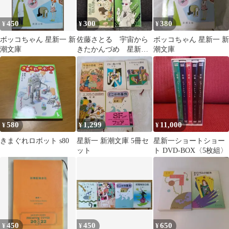
450
300
380
¥
¥
¥
ボッコちゃん 星新一 新
佐藤さとる 宇宙から
ボッコちゃん 星新一 新
潮文庫
きたかんづめ 星新
潮文庫
一 きまぐれロボッ
ト ブランコのむこう
で
580
1,299
11,000
¥
¥
¥
きまぐれロボット s80
星新一 新潮文庫 5冊セ
星新一ショートショー
ット
ト DVD-BOX〈5枚組〉
450
450
650
¥
¥
¥