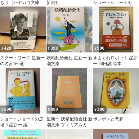
ち 3 （ハヤカワ文庫）
新潮社
ショートショートセレ
/ 星 新一 / 早川書房
クション①
420
390
900
¥
¥
¥
スター・ワーズ 星新一
妖精配給会社 星新一 新
きまぐれロボット 星新
の名言160選
潮文庫
一 和田誠 絵本
500
899
300
¥
¥
¥
ショートショートの広
星新一 妖精配給会社 新
ボンボンと悪夢
場 3 星新一 編
潮文庫 プレミアムカバ
ー