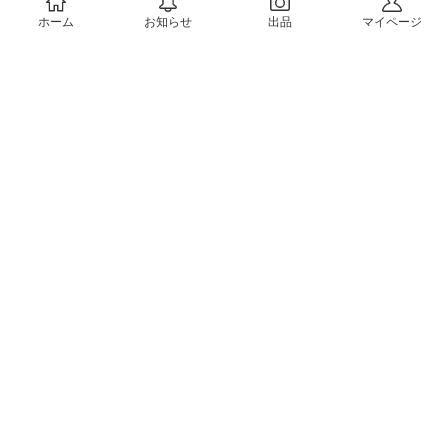
ホーム
お知らせ
出品
マイページ
会社概要（運営会社）
採用情報
プレスリリース
公式ブログ
プレスキット
メルカリUS
メルカリShops
m department（エムデパ）
ヘルプ
ヘルプセンター（ガイド・お問い合わせ）
メルカリShopsでショップを開設する
メルカリShops ショップ管理画面にログイン
メルカリShops出店者向けガイド
お問い合わせ一覧
フリーワードから商品をさがす
プライバシーと利用規約
メルカリ利用規約
メルカリShops利用規約
メルカリアンバサダー利用規約