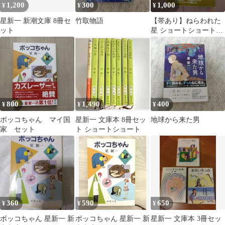
1,200
300
1,000
¥
¥
¥
星新一 新潮文庫 8冊セ
竹取物語
【帯あり】ねらわれた
ット
星 ショートショートセ
レクション 星新一
絵：和田誠 理論社
800
1,490
400
¥
¥
¥
ボッコちゃん マイ国
星新一 文庫本 8冊セッ
地球から来た男
家 セット
ト ショートショート
360
590
650
¥
¥
¥
ボッコちゃん 星新一 新
ボッコちゃん 星新一 新
星新一 文庫本 3冊セッ