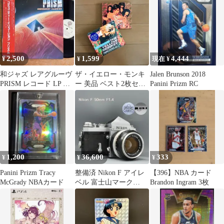
2,500
1,599
4,444
¥
¥
現在 ¥
和ジャズ レアグルーヴ
ザ・イエロー・モンキ
Jalen Brunson 2018
PRISM レコード LP ア
ー 美品 ベスト2枚セッ
Panini Prizm RC
ナログ盤 jazz lp
ト TRIAD YEARS act
1,200
36,600
333
¥
¥
¥
Panini Prizm Tracy
整備済 Nikon F アイレ
【396】NBA カード
McGrady NBAカード
ベル 富士山マーク
Brandon Ingram 3枚
50mm F1.4 動作OK