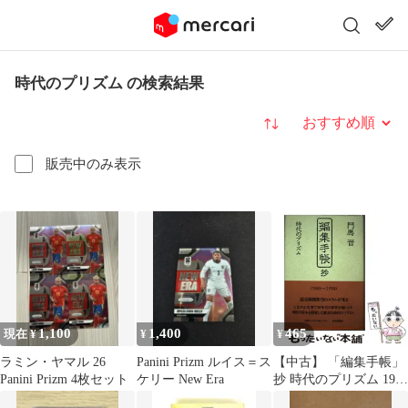
時代のプリズム の検索結果
並び替え
販売中のみ表示
1,100
1,400
465
現在 ¥
¥
¥
ラミン・ヤマル 26
Panini Prizm ルイス＝ス
【中古】 「編集手帳」
Panini Prizm 4枚セット
ケリー New Era
抄 時代のプリズム 1980
～1990 / 門馬晋 / 読売