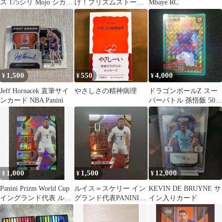
ス 175シリ Mojo シカゴ
げ！プリズムストーン
Mbaye RC
Panini MLB
詰め合わせ
1,500
550
4,000
¥
¥
¥
Jeff Hornacek 直筆サイ
やさしさの精神病理
ドラゴンボールZ スー
ンカード NBA Panini
パーバトル 孫悟飯 507
怒り【隠れプリズム】
1,000
1,500
12,000
¥
¥
¥
Panini Prizm World Cup
ルイス＝スケリー イン
KEVIN DE BRUYNE サ
イングランド代表 ルイ
グランド代表PANINI
イン入りカード
ス・スケリー
PRIZM 海外サッカーカ
ード