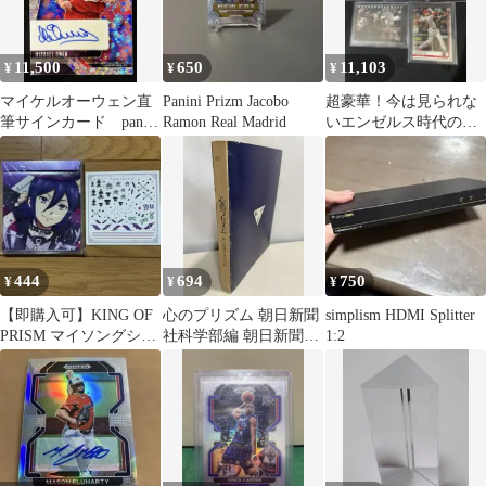
11,500
650
11,103
¥
¥
¥
マイケルオーウェン直
Panini Prizm Jacobo
超豪華！今は見られな
筆サインカード panini
Ramon Real Madrid
いエンゼルス時代の
prizm
Taylor Wardセット ウォ
ード★
444
694
750
¥
¥
¥
【即購入可】KING OF
心のプリズム 朝日新聞
simplism HDMI Splitter
PRISM マイソングシン
社科学部編 朝日新聞社
1:2
グルシリーズ 涼野ユウ
【TOKO6-3】