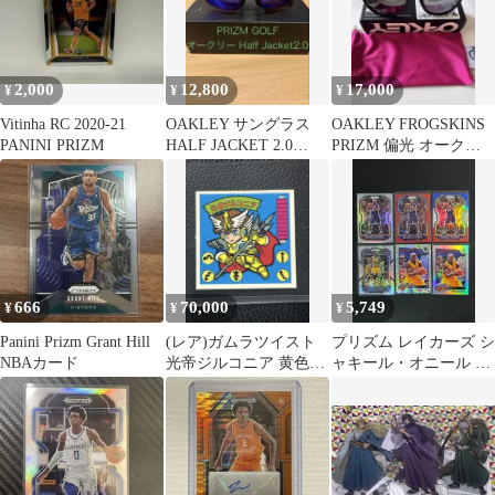
2,000
12,800
17,000
¥
¥
¥
Vitinha RC 2020-21
OAKLEY サングラス
OAKLEY FROGSKINS
PANINI PRIZM
HALF JACKET 2.0
PRIZM 偏光 オークリ
PRIZM GOLF
ーフロッグスキン
666
70,000
5,749
¥
¥
¥
Panini Prizm Grant Hill
(レア)ガムラツイスト
プリズム レイカーズ シ
NBAカード
光帝ジルコニア 黄色プ
ャキール・オニール 6
リズム
章