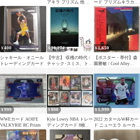
アキラ プリズム 他 松
ード プリズムキラカー
岡直也 LD
ド 浦飯幽助、桑原、ぼ
たん
400
30,274
1,650
¥
¥
¥
シャキール・オニール
【中古】 収穫の時代 /
【ポスター・帯付】森
トレーディングカード
チャック･スミス、トー
園勝敏 / Cool Alley
ル･ブルック / プリズム
12inch LP盤
社
999
800
1,999
¥
¥
¥
WWEカード AOIFE
Kyle Lowry NBA トレー
2022 カタールW杯カー
VALKYRIE RC Prizm
ディングカード 8枚セ
ド ニューエラ ルーカ
ット
ス・ヌメチャ シルバー
プリズム