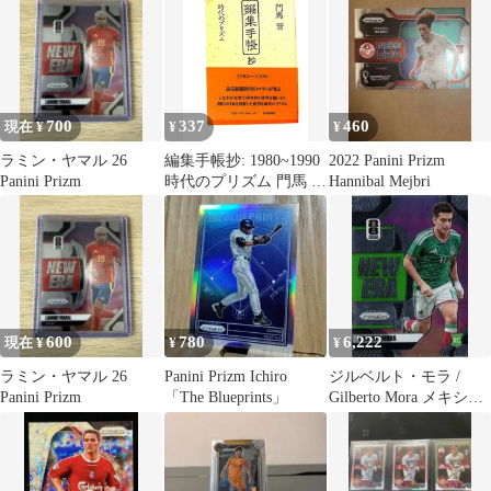
新聞社
700
337
460
現在 ¥
¥
¥
ラミン・ヤマル 26
編集手帳抄: 1980~1990
2022 Panini Prizm
Panini Prizm
時代のプリズム 門馬 晋
Hannibal Mejbri
読売新聞社
600
780
6,222
現在 ¥
¥
¥
ラミン・ヤマル 26
Panini Prizm Ichiro
ジルベルト・モラ /
Panini Prizm
「The Blueprints」
Gilberto Mora メキシコ
New Era 15 2026 Panini
Prizm FIFA World Cup
Soccer