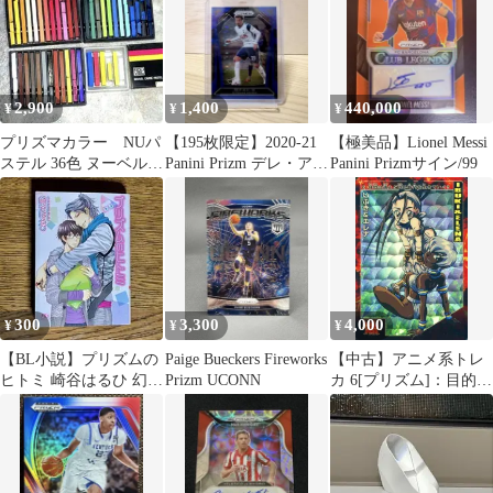
2,900
1,400
440,000
¥
¥
¥
プリズマカラー NUパ
【195枚限定】2020-21
【極美品】Lionel Messi
ステル 36色 ヌーベルカ
Panini Prizm デレ・アリ
Panini Prizmサイン/99
ラーパステル 3色セッ
シリアル
ト
300
3,300
4,000
¥
¥
¥
【BL小説】プリズムの
Paige Bueckers Fireworks
【中古】アニメ系トレ
ヒトミ 崎谷はるひ 幻冬
Prizm UCONN
カ 6[プリズム]：目的は
舎ルチル文庫 ボーイズ
違えど同じ時代を生き
ラブ
ていく