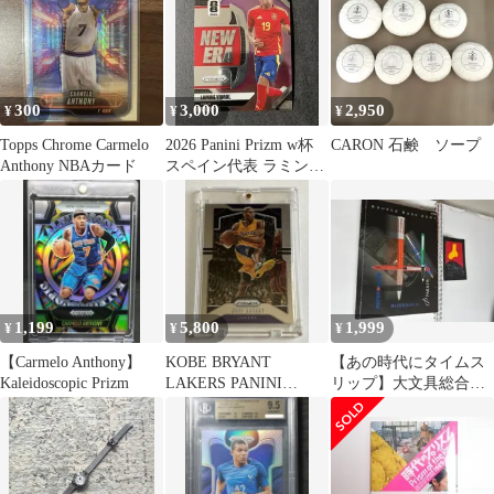
300
3,000
2,950
¥
¥
¥
Topps Chrome Carmelo
2026 Panini Prizm w杯
CARON 石鹸 ソープ
Anthony NBAカード
スペイン代表 ラミン・
ヤマル
1,199
5,800
1,999
¥
¥
¥
【Carmelo Anthony】
KOBE BRYANT
【あの時代にタイムス
Kaleidoscopic Prizm
LAKERS PANINI
リップ】大文具総合メ
PRIZM NBAカード
ーカーSANFORD 2001
年カタログ