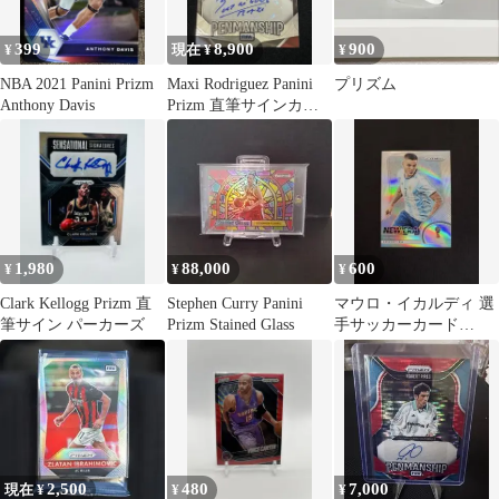
399
8,900
900
¥
現在 ¥
¥
NBA 2021 Panini Prizm
Maxi Rodriguez Panini
プリズム
Anthony Davis
Prizm 直筆サインカー
ド
1,980
88,000
600
¥
¥
¥
Clark Kellogg Prizm 直
Stephen Curry Panini
マウロ・イカルディ 選
筆サイン パーカーズ
Prizm Stained Glass
手サッカーカード
Panini Prizm
2,500
480
7,000
現在 ¥
¥
¥