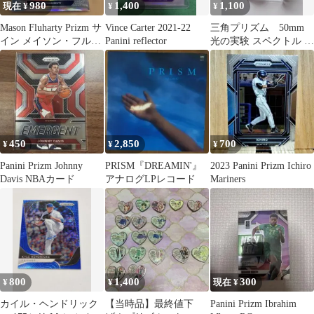
980
1,400
1,100
現在 ¥
¥
¥
Mason Fluharty Prizm サ
Vince Carter 2021-22
三角プリズム 50mm
イン メイソン・フルハ
Panini reflector
光の実験 スペクトル 送
ティ Auto
料込 送料無料
450
2,850
700
¥
¥
¥
Panini Prizm Johnny
PRISM『DREAMIN'』
2023 Panini Prizm Ichiro
Davis NBAカード
アナログLPレコード
Mariners
800
1,400
300
¥
¥
現在 ¥
カイル・ヘンドリック
【当時品】最終値下
Panini Prizm Ibrahim