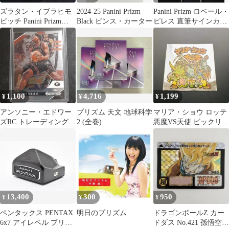
ズラタン・イブラヒモ
2024-25 Panini Prizm
Panini Prizm ロベール・
ビッチ Panini Prizm
Black ビンス・カーター
ピレス 直筆サインカー
FIFA 2025-26
ド
1,100
4,716
1,199
¥
¥
¥
アンソニー・エドワー
プリズム 天文 地球科学
マリア・ショウ ロッテ
ズRC トレーディングカ
2 (全巻)
悪魔VS天使 ビックリマ
ード
ンシール
13,400
300
950
¥
¥
¥
ペンタックス PENTAX
明日のプリズム
ドラゴンボールZ カー
6x7 アイレベル プリズ
ドダス No.421 孫悟空