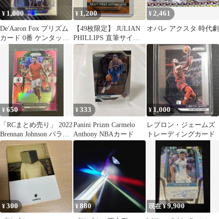
1,000
1,200
2,461
¥
¥
¥
De'Aaron Fox プリズム
【49枚限定】 JULIAN
オバレ アクスタ 時代劇
カード 0番 ケンタッキ
PHILLIPS 直筆サイン
ー大学
カード
650
333
1,000
¥
¥
¥
「RCまとめ売り」 2022
Panini Prizm Carmelo
レブロン・ジェームズ
Brennan Johnson パラレ
Anthony NBAカード
トレーディングカード
ル
300
880
9,900
¥
¥
現在 ¥