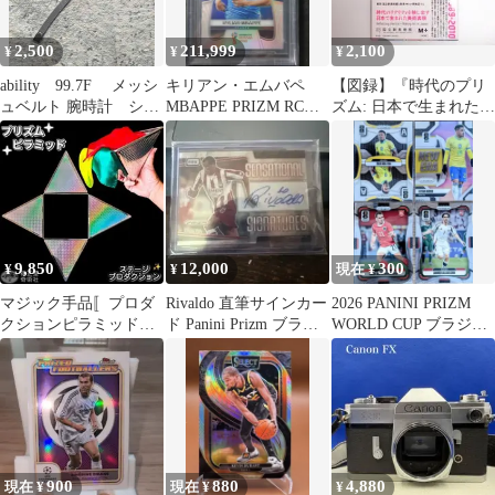
2,500
211,999
2,100
¥
¥
¥
ability 99.7F メッシ
キリアン・エムバペ
【図録】『時代のプリ
ュベルト 腕時計 シル
MBAPPE PRIZM RC
ズム: 日本で生まれた美
バー シンプル
リフレクターワールド
術表現1989-2010』
カップ
9,850
12,000
300
¥
¥
現在 ¥
マジック手品〚プロダ
Rivaldo 直筆サインカー
2026 PANINI PRIZM
クションピラミッド〛
ド Panini Prizm ブラジ
WORLD CUP ブラジル
舞台ステージ／シルク
ル
インサート 他
フラワー出現・福正堂
900
880
4,880
現在 ¥
現在 ¥
¥