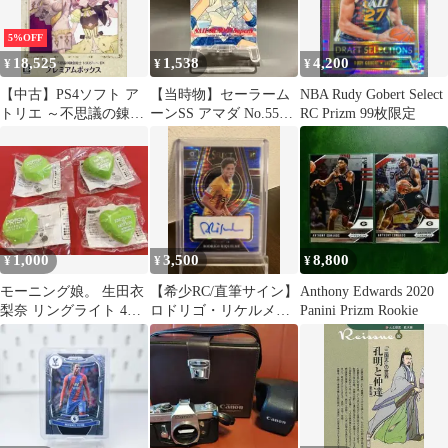
5%OFF
18,525
1,538
4,200
¥
¥
¥
【中古】PS4ソフト ア
【当時物】セーラーム
NBA Rudy Gobert Select
トリエ ～不思議の錬金
ーンSS アマダ No.552
RC Prizm 99枚限定
術士 トリロジー～ DX
プリズム マーキュリー
プレミアムボックス
1,000
3,500
8,800
¥
¥
¥
モーニング娘。 生田衣
【希少RC/直筆サイン】
Anthony Edwards 2020
梨奈 リングライト 4個
ロドリゴ・リケルメ
Panini Prizm Rookie
セット 未開封 ハロプロ
Panini Select ジローナ
黄緑