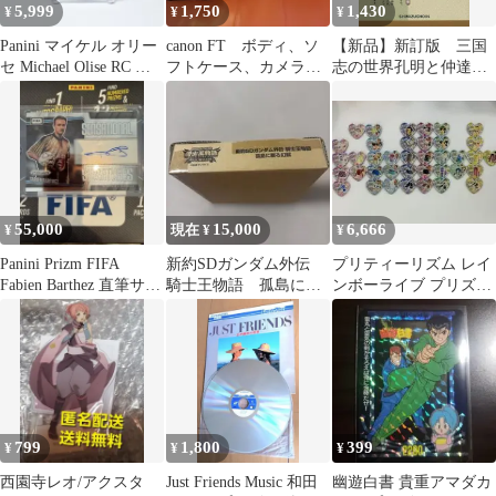
5,999
1,750
1,430
¥
¥
¥
Panini マイケル オリー
canon FT ボディ、ソ
【新品】新訂版 三国
セ Michael Olise RC カ
フトケース、カメラバ
志の世界孔明と仲達
ード
ック付き
−新・人と歴史 拡大版
０２
55,000
15,000
6,666
¥
現在 ¥
¥
Panini Prizm FIFA
新約SDガンダム外伝
プリティーリズム レイ
Fabien Barthez 直筆サイ
騎士王物語 孤島に眠
ンボーライブ プリズム
ン
る幻獣 カードダス
ストーン 大量まとめ売
り
799
1,800
399
¥
¥
¥
西園寺レオ/アクスタ
Just Friends Music 和田
幽遊白書 貴重アマダカ