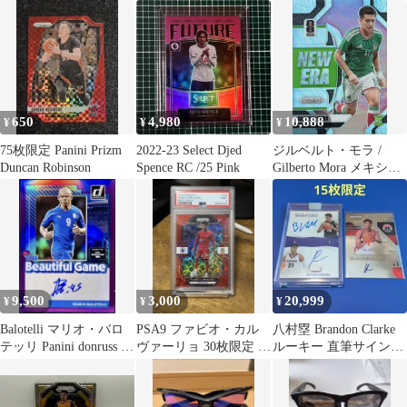
ムファインダー
超サイヤ人 キラ プリズ
ム
650
4,980
10,888
¥
¥
¥
75枚限定 Panini Prizm
2022-23 Select Djed
ジルベルト・モラ /
Duncan Robinson
Spence RC /25 Pink
Gilberto Mora メキシコ
New Era No.15 Silver
2026 Panini Prizm FIFA
World Cup Soccer
9,500
3,000
20,999
¥
¥
¥
Balotelli マリオ・バロ
PSA9 ファビオ・カル
八村塁 Brandon Clarke
テッリ Panini donruss 49
ヴァーリョ 30枚限定 ル
ルーキー 直筆サインカ
枚限定
ーキー
ード 2枚セット