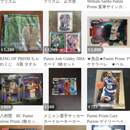
プリズム
プリズム 正方形
William Saliba Panini
Prizm 直筆サインカー
ド
1,200
2,900
1,800
¥
¥
¥
KING OF PRISM ちゃ
Panini Josh Giddey NBA
★美品★Panini Prizm デ
れくじ A賞 タオル
カード 3枚セット
ケテラーレ ★ベルギ
ー代表★
800
500
777
¥
¥
¥
八村塁 RC Panini
メニャン選手サッカー
Panini Prizm Gary
silver Prizm 2枚セット
カードルーキーカード
Payton ゲイリーペイト
ゴンザカ大
RC
ン レイカース