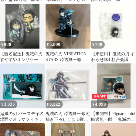
期
いざ刀鍛冶の里へ
880
5,800
780
¥
¥
¥
【匿名配送】鬼滅の刃
鬼滅の刃 VIBRATION
【未使用】鬼滅の刃 す
すやすやオンザケーブ
STARS 時透無一郎
わらせ隊4 柱合会議 時
ル 時透無一郎 悲鳴嶼行
透無一郎 フィギュア
冥
10%OFF
3,333
3,222
4,999
¥
¥
¥
鬼滅の刃 バースデイ名
鬼滅の刃 時透無一郎 柱
【未開封】Figuarts mini
場面ジオラマフィギュ
描き下ろしくじ D賞ア
時透無一郎 「鬼滅の
ア kirat 時透無一郎
クスタ1点
刃」