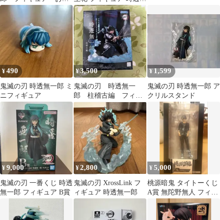
け:富岡義勇ガチャガチ
無一郎
ャ
490
3,500
1,599
¥
¥
¥
鬼滅の刃 時透無一郎 ミ
鬼滅の刃 時透無一
鬼滅の刃 時透無一郎 ア
ニフィギュア
郎 柱稽古編 フィギ
クリルスタンド
ュア XrossLink SEGA
9,000
2,800
5,000
¥
¥
¥
鬼滅の刃 一番くじ 時透
鬼滅の刃 XrossLink フ
桃源暗鬼 タイトーくじ
無一郎 フィギュア B賞
ィギュア 時透無一郎
A賞 無陀野無人 フィギ
ュア