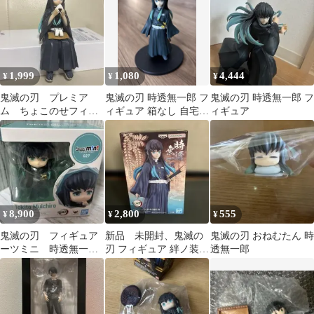
1,999
1,080
4,444
¥
¥
¥
鬼滅の刃 プレミア
鬼滅の刃 時透無一郎 フ
鬼滅の刃 時透無一郎 フ
ム ちょこのせフィギ
ィギュア 箱なし 自宅保
ィギュア
ュア 時透無一郎
管品
8,900
2,800
555
¥
¥
¥
鬼滅の刃 フィギュア
新品 未開封、鬼滅の
鬼滅の刃 おねむたん 時
ーツミニ 時透無一
刃 フィギュア 絆ノ装
透無一郎
郎 新品未開封
参拾参ノ型 時透無一郎