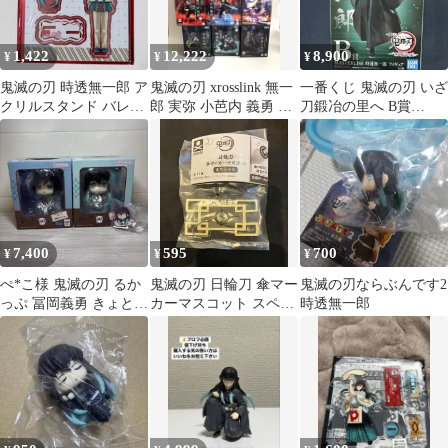
1,422
12,222
8,900
¥
¥
¥
鬼滅の刃 時透無一郎 ア
鬼滅の刃 xrosslink 無一
一番くじ 鬼滅の刃 いざ
クリルスタンド バレン
郎 実弥 小芭内 義勇 炭
刀鍛冶の里へ B賞
タイン アクスタ
治郎 禰豆子 他
MASTERLISE 時透無一
郎
7,400
595
700
¥
¥
¥
ぺ*こ様 鬼滅の刃 るか
鬼滅の刃 日輪刀 傘マー
鬼滅の刃ならぶんです2
っぷ 冨岡義勇 きょとん
カーマスコット スペシ
時透無一郎
Ver. 時透無一郎 ほほえ
ャル 時透無一郎
みV