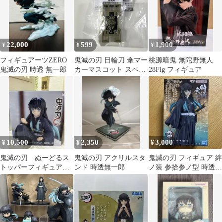
22,000
599
1,900
¥
¥
¥
フィギュアーツZERO
鬼滅の刃 日輪刀 傘マー
桃源暗鬼 無陀野無人
鬼滅の刃 時透 無一郎
カーマスコット スペシ
28Fig フィギュア
ャル 時透無一郎
10,500
2,350
3,000
¥
¥
¥
鬼滅の刃 ぬーどるス
鬼滅の刃 アクリルスタ
鬼滅の刃 フィギュア 絆
トッパーフィギュア
ンド 時透無一郎
ノ装 参拾参ノ型 時透無
時透無一郎 新品未開
一郎
封