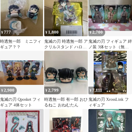
777
1,800
2,700
¥
¥
¥
時透無一郎 ミニフィ
鬼滅の刃 時透無一郎 ア
鬼滅の刃 フィギュア 絆
ギュア？？
クリルスタンド ハロウ
ノ装 3体セット（無一
ィン2025
郎・実弥・愈史郎)
2,900
2,799
7,111
¥
¥
¥
鬼滅の刃 Qposket フィ
時透無一郎 有一郎 おひ
鬼滅の刃 XrossLink フ
ギュア 4体セット
るねこ おねむたん
ィギュア