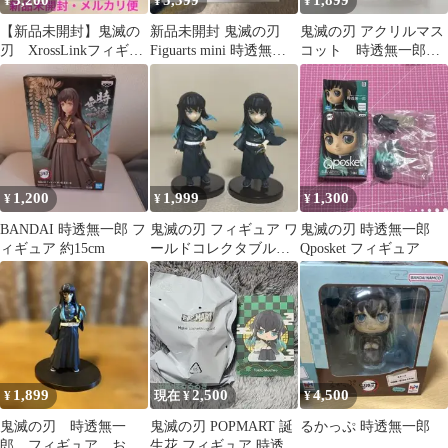
3,200
5,399
1,899
¥
¥
¥
【新品未開封】鬼滅の
新品未開封 鬼滅の刃
鬼滅の刃 アクリルマス
刃 XrossLinkフィギュ
Figuarts mini 時透無一
コット 時透無一郎
ア 時透無一郎 柱稽
郎 フィギュアーツミニ
全集中展
古編
1,200
1,999
1,300
¥
¥
¥
BANDAI 時透無一郎 フ
鬼滅の刃 フィギュア ワ
鬼滅の刃 時透無一郎
ィギュア 約15cm
ールドコレクタブルフ
Qposket フィギュア
ィギュア ワーコレ
時透無一郎
1,899
2,500
4,500
¥
現在 ¥
¥
鬼滅の刃 時透無一
鬼滅の刃 POPMART 誕
るかっぷ 時透無一郎
郎 フィギュア おま
生花 フィギュア 時透