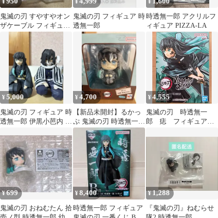
950
4,999
1,600
¥
¥
¥
鬼滅の刃 すやすやオン
鬼滅の刃 フィギュア 時
時透無一郎 アクリルフ
ザケーブル フィギュア
透無一郎
ィギュア PIZZA-LA
時透無一郎
5,000
4,700
4,555
¥
¥
¥
鬼滅の刃 フィギュア 時
【新品未開封】るかっ
鬼滅の刃 時透無一
透無一郎 伊黒小芭内 2
ぷ 鬼滅の刃 時透無一郎
郎 痣 フィギュア
体セット
ほほえみver.
バイブレーションスタ
ーズ
699
8,400
1,288
¥
¥
¥
鬼滅の刃 おねむたん 拾
時透無一郎 フィギュア
『鬼滅の刃』ねむらせ
壱ノ型 時透無一郎 幼少
鬼滅の刃 一番くじ B賞
隊2 時透無一郎