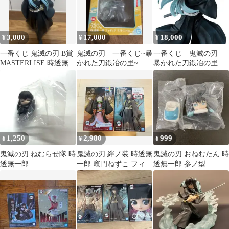
3,000
17,000
18,000
¥
¥
¥
一番くじ 鬼滅の刃 B賞
鬼滅の刃 一番くじ~暴
一番くじ 鬼滅の刃
MASTERLISE 時透無一
かれた刀鍛冶の里~ ラ
暴かれた刀鍛冶の里
郎 フィギュア
ストワン賞 時透無一
B賞 時透無一郎フィ
郎 フィギュア
ギュア 新品未開封
1,250
2,980
999
¥
¥
¥
鬼滅の刃 ねむらせ隊 時
鬼滅の刃 絆ノ装 時透無
鬼滅の刃 おねむたん 時
透無一郎
一郎 竈門ねずこ フィギ
透無一郎 参ノ型
ュア