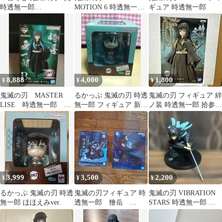
時透無一郎
MOTION 6 時透無一郎
ギュア 時透無一郎
MASTERLISE フィギュ
フィギュア
ア
8,888
4,000
1,800
¥
¥
¥
鬼滅の刃 MASTER
るかっぷ 鬼滅の刃 時透
鬼滅の刃 フィギュア 絆
LISE 時透無一郎 フ
無一郎 フィギュア 新品
ノ装 時透無一郎 拾参ノ
ィギュア
未開封
型 セピアカラー
3,999
3,500
2,200
¥
¥
¥
るかっぷ 鬼滅の刃 時透
鬼滅の刃フィギュア 時
鬼滅の刃 VIBRATION
無一郎 ほほえみver.
透無一郎 獪岳
STARS 時透無一郎 フ
VIBRATION STARS2種
ィギュア
セット