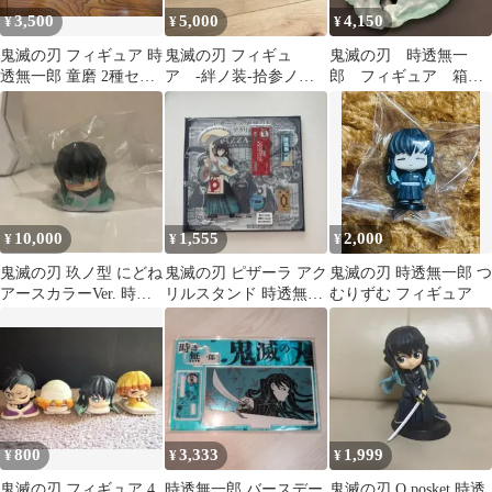
3,500
5,000
4,150
¥
¥
¥
鬼滅の刃 フィギュア 時
鬼滅の刃 フィギュ
鬼滅の刃 時透無一
透無一郎 童磨 2種セッ
ア -絆ノ装-拾参ノ型
郎 フィギュア 箱無
ト
時透無一郎 伊之助
し
10,000
1,555
2,000
¥
¥
¥
鬼滅の刃 玖ノ型 にどね
鬼滅の刃 ピザーラ アク
鬼滅の刃 時透無一郎 つ
アースカラーVer. 時透
リルスタンド 時透無一
むりずむ フィギュア
無一郎
郎
800
3,333
1,999
¥
¥
¥
鬼滅の刃 フィギュア 4
時透無一郎 バースデー
鬼滅の刃 Q posket 時透