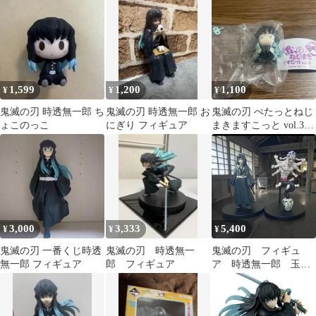
1,599
1,200
1,100
¥
¥
¥
鬼滅の刃 時透無一郎 ち
鬼滅の刃 時透無一郎 お
鬼滅の刃 ぺたっとねじ
ょこのっこ
にぎり フィギュア
まきますこっと vol.3
時透無一郎
3,000
3,333
5,400
¥
¥
¥
鬼滅の刃 一番くじ時透
鬼滅の刃 時透無一
鬼滅の刃 フィギュ
無一郎 フィギュア
郎 フィギュア
ア 時透無一郎 玉
壺 ノーマルカラー 2
個セット