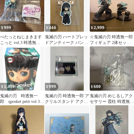
999
444
2,999
¥
¥
¥
ぺたっとねじまきます
鬼滅の刃 ハートブレッ
☆鬼滅の刃 時透無一郎
こっと vol.3 時透無一
ドアンティーク パンク
フィギュア 2体セット
郎
ロージャー 時透無一郎
☆
1,499
999
600
¥
¥
¥
鬼滅の刃 時透無一
鬼滅の刃 時透無一郎 ア
鬼滅の刃 めじるしアク
郎 qposket petit vol.3
クリルスタンド アクリ
セサリー 霞柱 時透無一
未開封
ルブロック
郎