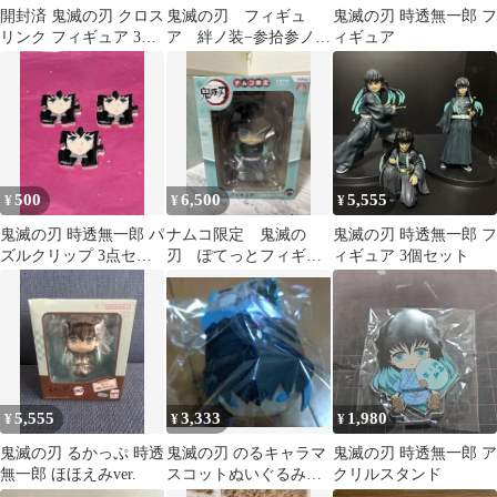
開封済 鬼滅の刃 クロス
鬼滅の刃 フィギュ
鬼滅の刃 時透無一郎 フ
リンク フィギュア 3体
ア 絆ノ装−参拾参ノ
ィギュア
セット
型 時透無一郎 新品
未開封
500
6,500
5,555
¥
¥
¥
鬼滅の刃 時透無一郎 パ
ナムコ限定 鬼滅の
鬼滅の刃 時透無一郎 フ
ズルクリップ 3点セッ
刃 ぽてっとフィギュ
ィギュア 3個セット
ト
ア 時透無一郎 新品
未開封
5,555
3,333
1,980
¥
¥
¥
鬼滅の刃 るかっぷ 時透
鬼滅の刃 のるキャラマ
鬼滅の刃 時透無一郎 ア
無一郎 ほほえみver.
スコットぬいぐるみマ
クリルスタンド
スコット時透無一郎