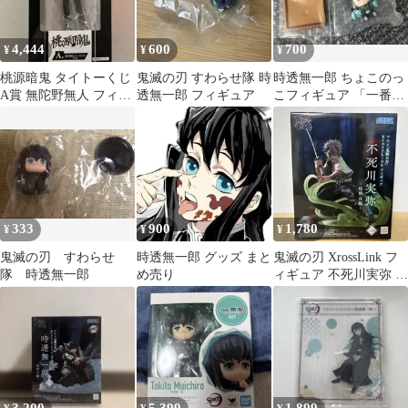
4,444
600
700
¥
¥
¥
桃源暗鬼 タイトーくじ
鬼滅の刃 すわらせ隊 時
時透無一郎 ちょこのっ
A賞 無陀野無人 フィギ
透無一郎 フィギュア
こフィギュア 「一番く
ュア
じ 鬼滅の刃～姉の仇
～」
333
900
1,780
¥
¥
¥
鬼滅の刃 すわらせ
時透無一郎 グッズ まと
鬼滅の刃 XrossLink フ
隊 時透無一郎
め売り
ィギュア 不死川実弥 柱
稽古編