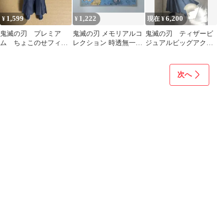
1,599
1,222
6,200
¥
¥
現在 ¥
鬼滅の刃 プレミア
鬼滅の刃 メモリアルコ
鬼滅の刃 ティザービ
ム ちょこのせフィギ
レクション 時透無一
ジュアルビッグアクリ
ュア 時透無一郎
郎 有一郎 JCS
ルスタンド 時透無一
郎
次へ