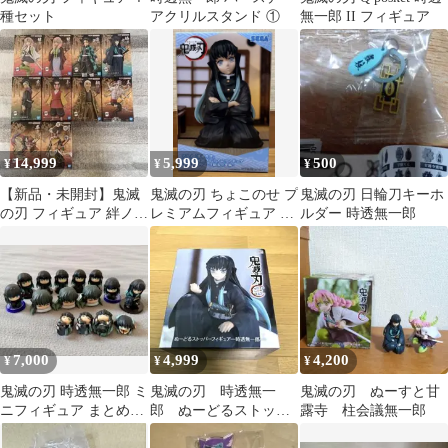
種セット
アクリルスタンド ①
無一郎 II フィギュア
14,999
5,999
500
¥
¥
¥
【新品・未開封】鬼滅
鬼滅の刃 ちょこのせ プ
鬼滅の刃 日輪刀キーホ
の刃 フィギュア 絆ノ装
レミアムフィギュア 時
ルダー 時透無一郎
＆鬼ノ装 10種セット
透無一郎 ～刀鍛冶の
里編～
7,000
4,999
4,200
¥
¥
¥
鬼滅の刃 時透無一郎 ミ
鬼滅の刃 時透無一
鬼滅の刃 ぬーすと甘
ニフィギュア まとめ売
郎 ぬーどるストッパ
露寺 柱会議無一郎
り
ーフィギュア