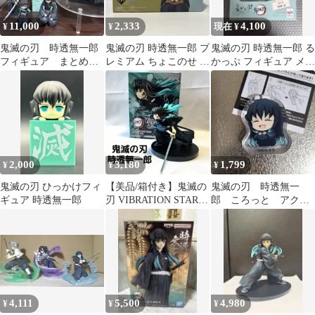
11,000
2,333
4,100
¥
¥
現在 ¥
鬼滅の刃 時透無一郎
鬼滅の刃 時透無一郎 プ
鬼滅の刃 時透無一郎 る
フィギュア まとめ売
レミアム ちょこのせ フ
かっぷ フィギュア メガ
り 一番くじ プライズ
ィギュア
ハウス MegaHouse
2,000
3,180
1,799
¥
¥
¥
鬼滅の刃 ひっかけフィ
【美品/箱付き】鬼滅の
鬼滅の刃 時透無一
ギュア 時透無一郎
刃 VIBRATION STARS
郎 ころっと アクリ
時透無一郎 フィギュア
ルフィギュア
4,111
5,500
4,980
¥
¥
¥