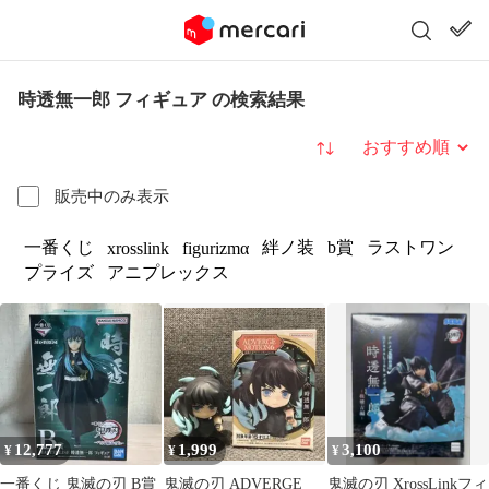
時透無一郎 フィギュア の検索結果
並び替え
販売中のみ表示
一番くじ
絆ノ装
b賞
ラストワン
xrosslink
figurizmα
プライズ
アニプレックス
12,777
1,999
3,100
¥
¥
¥
一番くじ 鬼滅の刃 B賞
鬼滅の刃 ADVERGE
鬼滅の刃 XrossLinkフィ