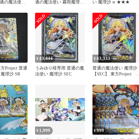
t 普通の魔法使い
通の魔法使い 霧雨魔理沙
い 魔理沙 sr ★★★
星3
SR
43,444
43,333
¥
¥
Project 普通
うみゆり様専用 普通の魔
普通の魔法使い 魔理沙
魔理沙 SR
法使い 魔理沙 SEC
【SEC】 東方Project 
ァイス
1,999
999
¥
¥