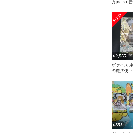
方projec
魔理沙 SR 
2,555
¥
ヴァイス 東方
の魔法使い 
555
¥