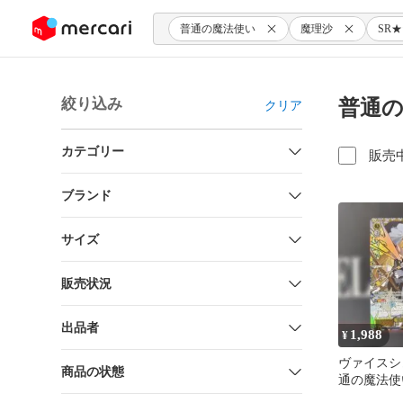
ンツにスキップ
普通の魔法使い
魔理沙
SR
絞り込み
普通の
クリア
カテゴリー
販売
ブランド
サイズ
販売状況
出品者
1,988
¥
ヴァイスシ
商品の状態
通の魔法使
SR星3