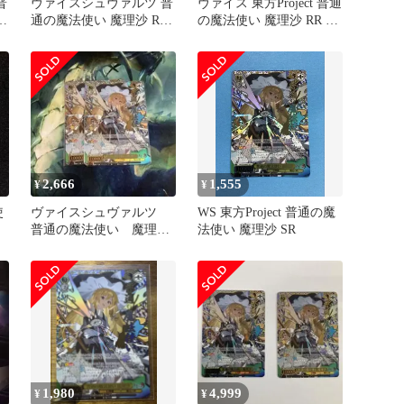
普
ヴァイスシュヴァルツ 普
ヴァイス 東方Project 普通
4
通の魔法使い 魔理沙 RR
の魔法使い 魔理沙 RR 2
2枚
枚 SR 1枚
2,666
1,555
¥
¥
使
ヴァイスシュヴァルツ
WS 東方Project 普通の魔
普通の魔法使い 魔理
法使い 魔理沙 SR
沙 SR 2枚
1,980
4,999
¥
¥