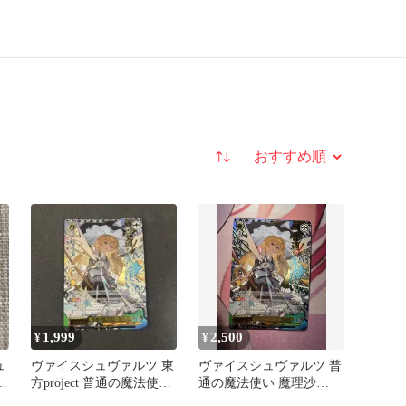
並び替え
1,999
2,500
¥
¥
ュ
ヴァイスシュヴァルツ 東
ヴァイスシュヴァルツ 普
理
方project 普通の魔法使い
通の魔法使い 魔理沙
霧雨魔理沙 SR星3
SR★★★