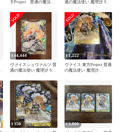
方Project 普通の魔法使
通の魔法使い 魔理沙 SR
い 魔理沙 SR
星3 簡易ローダー入り
44,444
1,222
¥
¥
ヴァイスシュヴァルツ 普
ヴァイス 東方Project 普通
ヴ
通の魔法使い 魔理沙 SEC
の魔法使い 魔理沙
東方Project
SR⭐︎⭐︎⭐︎ 星3 ②
350
3,000
¥
¥