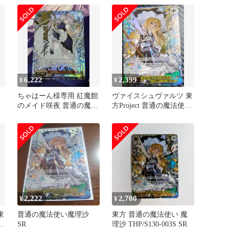
6,222
2,399
¥
¥
ツ
ちゃはーん様専用 紅魔館
ヴァイスシュヴァルツ 東
法
のメイド咲夜 普通の魔法
方Project 普通の魔法使い
★
使い 魔理沙SR星★★★
魔理沙 SR 星3
2,222
2,700
¥
¥
東
普通の魔法使い魔理沙
東方 普通の魔法使い 魔
い
SR
理沙 THP/S130-003S SR