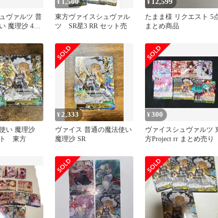
1,500
12,599
¥
¥
ュヴァルツ 普
東方ヴァイスシュヴァル
たまま様 リクエスト 5
 魔理沙 4枚
ツ SR星3 RR セット売
まとめ商品
2,333
300
¥
¥
使い 魔理沙
ヴァイス 普通の魔法使い
ヴァイスシュヴァルツ 
ット 東方
魔理沙 SR
方Project rr まとめ売り