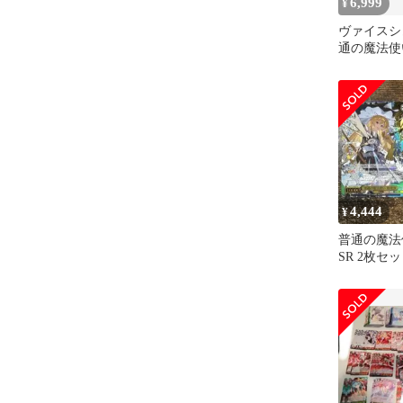
6,999
¥
ヴァイスシ
通の魔法使い
SR
4,444
¥
普通の魔法
SR 2枚セ