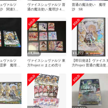
シュヴァルツ
ヴァイスシュヴァルツ 普
普通の魔法使い 魔理
沙 関連3種3
通の魔法使い 魔理沙 4枚
沙 SR
SR
8,000
1,777
¥
¥
シュヴァルツ
ヴァイスシュヴァルツ 東
【即日発送】ヴァイス 
ct 霊夢 魔理
方Project rr まとめ売り
方Project 普通の魔法使
魔理沙 SR ★3