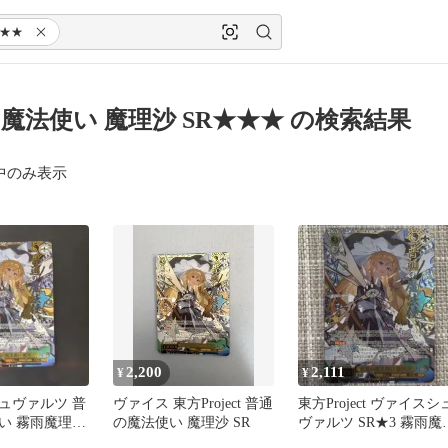
★★★
魔法使い 魔理沙 SR★★★ の検索結果
中のみ表示
2,200
2,111
¥
¥
ュヴァルツ 普
ヴァイス 東方Project 普通
東方Project ヴァイスシ
い 霧雨魔理沙
の魔法使い 魔理沙 SR
ヴァルツ SR★3 霧雨魔
沙