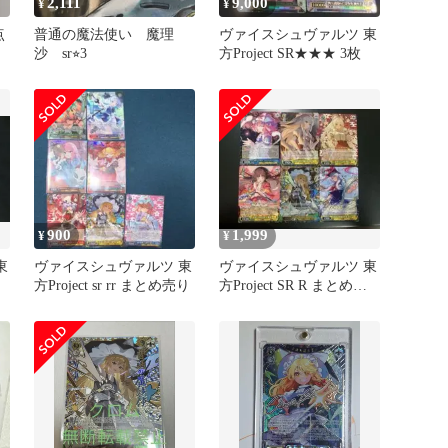
2,111
9,000
¥
¥
点
普通の魔法使い 魔理
ヴァイスシュヴァルツ 東
沙 sr⭐︎3
方Project SR★★★ 3枚
900
1,999
¥
¥
東
ヴァイスシュヴァルツ 東
ヴァイスシュヴァルツ 東
方Project sr rr まとめ売り
方Project SR R まとめ売
り