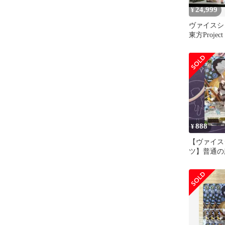
24,999
¥
ヴァイス
東方Proje
ン R、R
888
¥
【ヴァイス
ツ】普通の
沙 pr