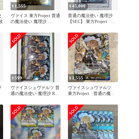
1,555
45,000
¥
¥
使
ヴァイス 東方Project 普通
普通の魔法使い 魔理沙
枚
の魔法使い 魔理沙
【SEC】 東方Project ヴ
SR⭐︎⭐︎⭐︎ 星3
ァイス
599
1,555
¥
¥
ヴ
ヴァイスシュヴァルツ 普
ヴァイスシュヴァルツ
通の魔法使い 魔理沙 RR
東方Project 普通の魔法
3枚
使い 魔理沙 SR