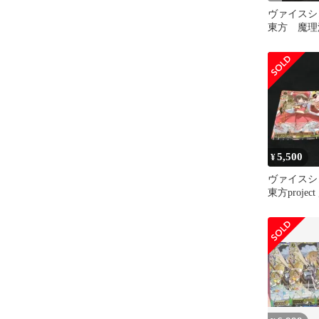
ヴァイス
東方 魔理
枚
5,500
¥
ヴァイス
東方proje
沙 SR星3