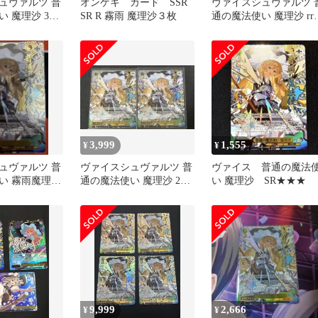
ュヴァルツ 普
オンゲキ カード SSR
ヴァイスシュヴァルツ 
 魔理沙 3枚
SR R 霧雨 魔理沙３枚
通の魔法使い 魔理沙 rr 
枚セット
3,999
1,555
¥
¥
ュヴァルツ 普
ヴァイスシュヴァルツ 普
ヴァイス 普通の魔法
い 霧雨魔理沙
通の魔法使い 魔理沙 2枚
い 魔理沙 SR★★★
SR
9,999
2,666
¥
¥