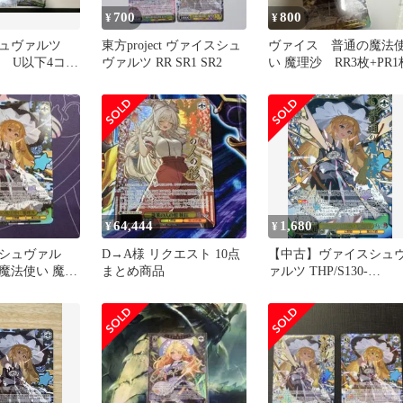
700
800
¥
¥
シュヴァルツ
東方project ヴァイスシュ
ヴァイス 普通の魔法
ct U以下4コ
ヴァルツ RR SR1 SR2
い 魔理沙 RR3枚+PR1
Rは一部欠損
64,444
1,680
¥
¥
シュヴァル
D→A様 リクエスト 10点
【中古】ヴァイスシュ
魔法使い 魔理
まとめ商品
ァルツ THP/S130-
003S[SR★★★]：(ホロ)
普通の魔法使い 魔理沙