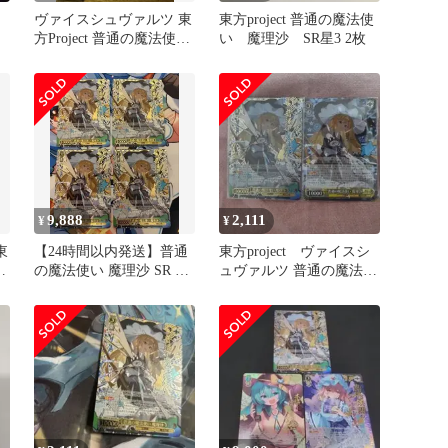
ヴァイスシュヴァルツ 東
東方project 普通の魔法使
方Project 普通の魔法使い
い 魔理沙 SR星3 2枚
魔理沙 SR星3
9,888
2,111
¥
¥
東
【24時間以内発送】普通
東方project ヴァイスシ
い
の魔法使い 魔理沙 SR 4
ュヴァルツ 普通の魔法使
枚
い 霧雨魔理沙