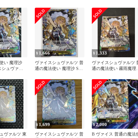
SR
魔理沙 SR★★★
1,666
1,333
¥
¥
使い 魔理沙
ヴァイスシュヴァルツ 普
ヴァイスシュヴァルツ 
イスシュヴァル
通の魔法使い 魔理沙 SR
通の魔法使い 霧雨魔理
1枚
SR
1,699
2,000
¥
¥
ュヴァルツ 東
ヴァイスシュヴァルツ 普
B ヴァイス 普通の魔法