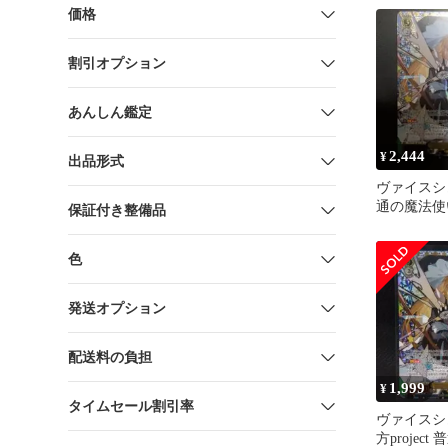
価格
割引オプション
あんしん鑑定
2,444
¥
出品形式
ヴァイスシ
通の魔法使い
保証付き整備品
色
発送オプション
配送料の負担
1,999
¥
タイムセール割引率
ヴァイスシ
方projec