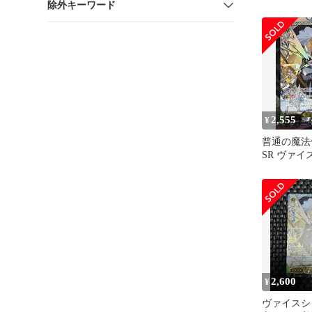
除外キーワード
霧雨魔理沙 
2,555
¥
普通の魔法
SR ヴァ
ツ
2,600
¥
ヴァイスシ