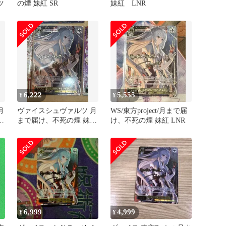
ツ
の煙 妹紅 SR
妹紅 LNR
6,222
5,555
¥
¥
月
ヴァイスシュヴァルツ 月
WS/東方project/月まで届
紅
まで届け、不死の煙 妹紅
け、不死の煙 妹紅 LNR
LNR 1枚
6,999
4,999
¥
¥