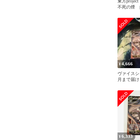
東方proje
不死の煙 
イン
4,666
¥
ヴァイス
月まで届け
紅 LNR サ
6,333
¥