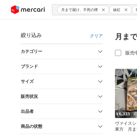
ンツにスキップ
月まで届け、不死の煙
妹紅
絞り込み
月まで
クリア
カテゴリー
販売
ブランド
サイズ
販売状況
出品者
6,333
¥
ヴァイス
商品の状態
東方 月ま
の煙 妹紅 L