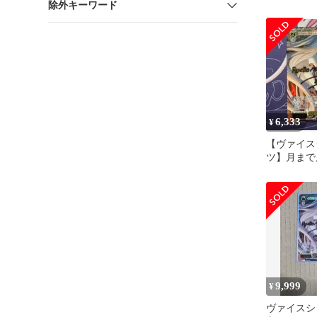
除外キーワード
イン
6,333
¥
【ヴァイス
ツ】月まで
煙 妹紅 ln
9,999
¥
ヴァイスシ