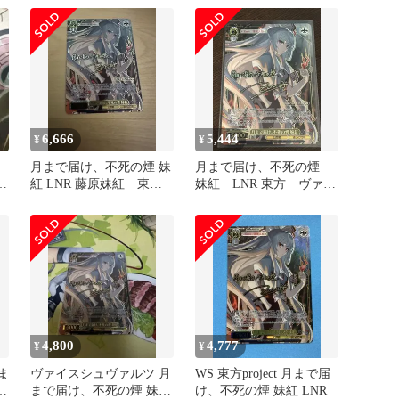
6,666
5,444
¥
¥
ツ
月まで届け、不死の煙 妹
月まで届け、不死の煙
妹
紅 LNR 藤原妹紅 東方
妹紅 LNR 東方 ヴァイ
project
スシュヴァルツ
4,800
4,777
¥
¥
月ま
ヴァイスシュヴァルツ 月
WS 東方project 月まで届
まで届け、不死の煙 妹紅
け、不死の煙 妹紅 LNR