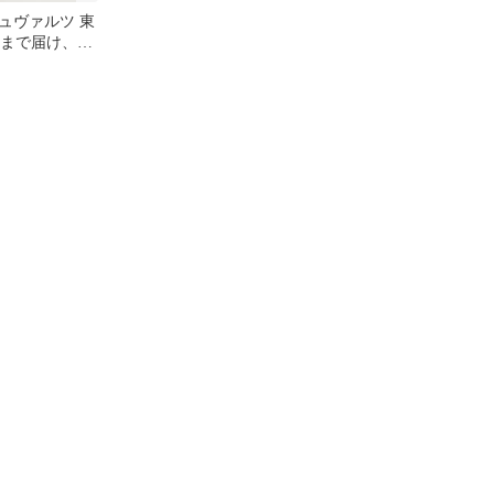
ュヴァルツ 東
t 月まで届け、不
 LNR