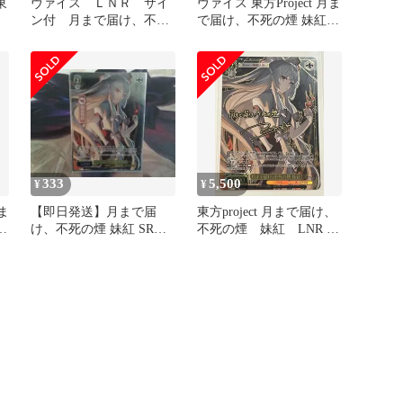
東
ヴァイス ＬＮＲ サイ
ヴァイス 東方Project 月ま
ン付 月まで届け、不死
で届け、不死の煙 妹紅
紅
の煙 妹紅 未使用品
LNR
333
5,500
¥
¥
月ま
【即日発送】月まで届
東方project 月まで届け、
け、不死の煙 妹紅 SR
不死の煙 妹紅 LNR サ
★2(星2)
イン