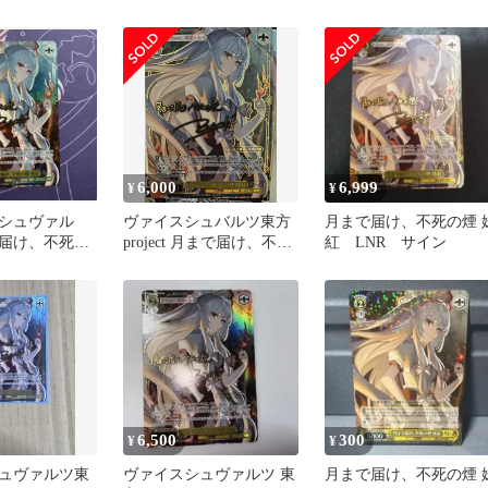
LNR 1枚
LNR
6,000
6,999
¥
¥
シュヴァル
ヴァイスシュバルツ東方
月まで届け、不死の煙 
届け、不死の
project 月まで届け、不死
紅 LNR サイン
r
の煙 妹紅 LNR サイン
6,500
300
¥
¥
ュヴァルツ東
ヴァイスシュヴァルツ 東
月まで届け、不死の煙 