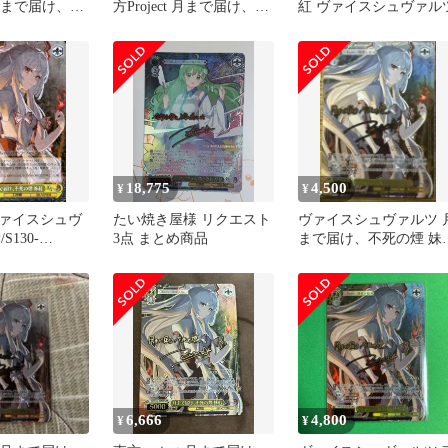
t 月まで届け、不
方Project 月まで届け、不
紅 ヴァイスシュヴァル
 LNR
死の煙 妹紅 LNR
18,775
4,500
¥
¥
ァイスシュヴ
たい焼き屋様 リクエスト
ヴァイスシュヴァルツ 
S130-
3点 まとめ商品
まで届け、不死の煙 妹
：月まで届け、不
LNR
紅
6,666
4,800
¥
¥