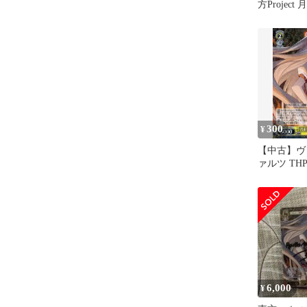
方Projec
死の煙 妹紅
300
¥
【中古】ヴ
ァルツ THP/
009[R]
死の煙 妹
6,000
¥