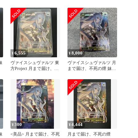
LNR
6,555
8,000
¥
¥
妹
ヴァイスシュヴァルツ 東
ヴァイスシュヴァルツ 月
方Project 月まで届け、不
まで届け、不死の煙 妹紅
死の煙 妹紅 LNR
LNR
300
4,444
¥
¥
妹
<美品> 月まで届け、不死
月まで届け、不死の煙