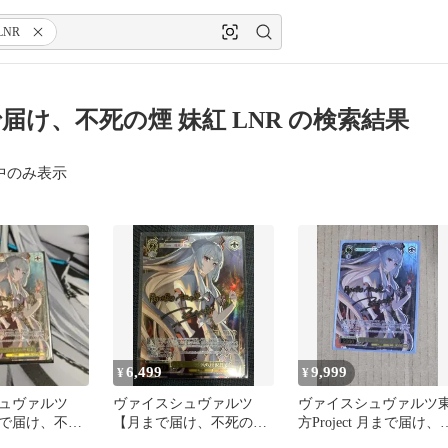
LNR
届け、不死の煙 妹紅 LNR の検索結果
中のみ表示
6,499
9,999
¥
¥
シュヴァルツ
ヴァイスシュヴァルツ
ヴァイスシュヴァルツ
で届け、不死
【月まで届け、不死の煙
方Project 月まで届け、
NR
妹紅】東方 LNR サイン
死の煙 妹紅 LNR