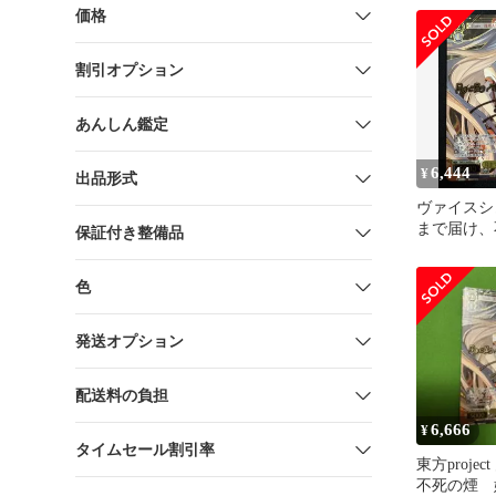
価格
割引オプション
あんしん鑑定
6,444
¥
出品形式
ヴァイスシ
まで届け、
保証付き整備品
LNR 1枚
色
発送オプション
配送料の負担
6,666
¥
タイムセール割引率
東方proje
不死の煙 