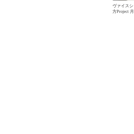
ヴァイスシ
方Projec
死の煙 妹紅