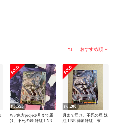
並び替え
5,555
6,200
¥
¥
東
WS/東方project/月まで届
月まで届け、不死の煙 妹
不
け、不死の煙 妹紅 LNR
紅 LNR 藤原妹紅 東方
project