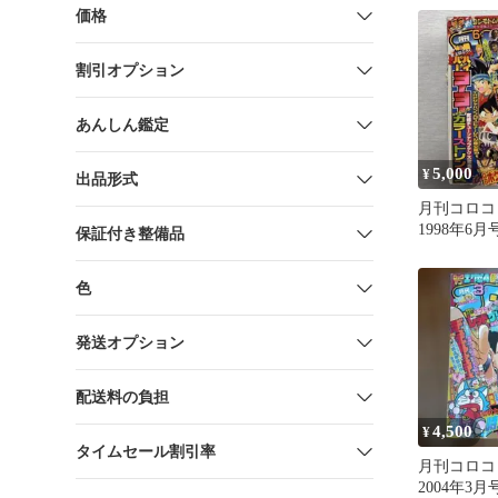
価格
割引オプション
あんしん鑑定
5,000
¥
出品形式
月刊コロコ
1998年6月号
保証付き整備品
色
発送オプション
配送料の負担
4,500
¥
タイムセール割引率
月刊コロコ
2004年3月