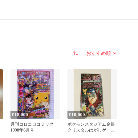
並び替え
18,000
10,000
¥
¥
月刊コロコロコミック
ポケモンスタジアム金銀
1998年6月号
クリスタルはがしゲーム
BOOK ２００７年