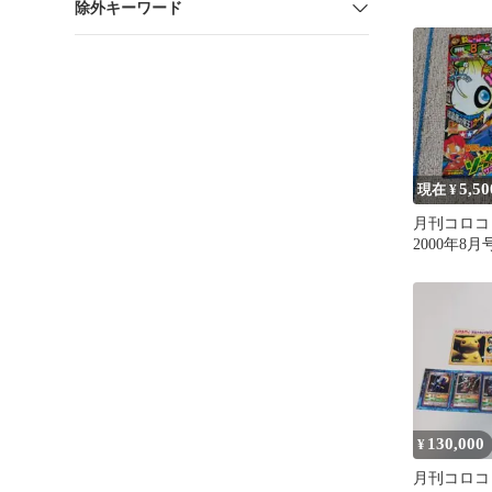
除外キーワード
5,50
現在 ¥
月刊コロコ
2000年8
130,000
¥
月刊コロ