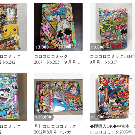
3,980
3,000
¥
¥
ロコミック
コロコロコミック
コロコロコミック2004
 No.242
2007 No.353 ９月号
9月号 No.317
当時物
10,000
1,000
¥
¥
ロコミック
月刊コロコロコミック
◆即購入OK◆中古本 
号
2002年8月号 マンガ
ロコロコミック2005年5