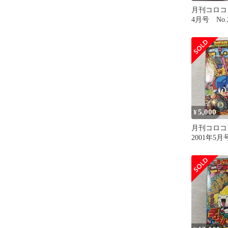
月刊コロ
4月号 No.2
年 平成1
ア
5,000
¥
月刊コロコ
2001年5月号