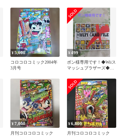
セット
5,000
499
¥
¥
コロコロコミック2004年
ボン様専用です！◆Wiiス
3月号
マッシュブラザーズ◆カ
ードファイル
7,000
6,800
¥
¥
コ
月刊コロコロコミック
月刊コロコロコミック