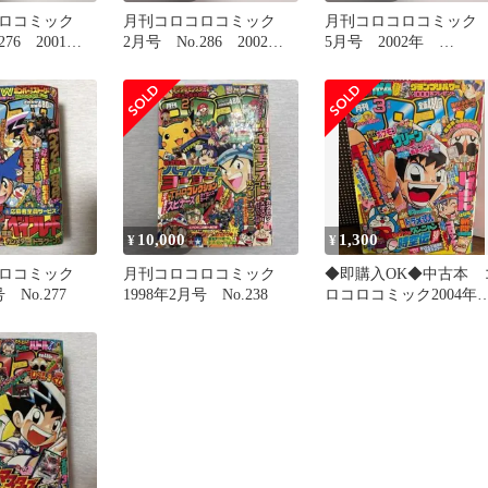
コロコミック
月刊コロコロコミック
月刊コロコロコミッ
76 2001
2月号 No.286 2002
5月号 2002年
3年 希少 レ
年 平成14 レア 希少
No.289 平成14年 希
少 レア
10,000
1,300
¥
¥
ロコミック
月刊コロコロコミック
◆即購入OK◆中古本 
 No.277
1998年2月号 No.238
ロコロコミック2004年3
月号