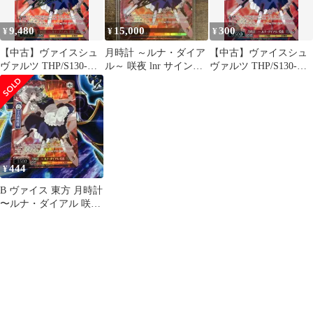
9,480
15,000
300
¥
¥
¥
【中古】ヴァイスシュ
月時計 ～ルナ・ダイア
【中古】ヴァイスシュ
ヴァルツ THP/S130-
ル～ 咲夜 lnr サイン
ヴァルツ THP/S130-
068LNR[LNR]：(ホロ)
東方
068S[SR★★]：(ホロ)
月時計 ～ ルナ・ダイア
月時計 ～ ルナ・ダイア
ル 咲夜(ZUN金箔押し
ル 咲夜
サイン入り)
444
¥
B ヴァイス 東方 月時計
〜ルナ・ダイアル 咲夜
sr ★★