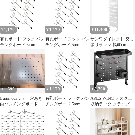
(5㎝) [5㎝]
め 金具 ディスプレイ
25mm 穴径5mm ゴム付
壁面収納 4本 穴あき板
き 固定 止め 金具 穴あ
32mm
き (ブラック, 5cm・30
個セット)
1,170
1,170
11,400
¥
¥
¥
有孔ボード フック パン
有孔ボード フック パン
サンワダイレクト 突っ
チングボード 5mm
チングボード 5mm
張りラック 幅60cm 有
25mmピッチ ペグボー
25mmピッチ ペグボー
孔ボード 棚板4枚 フッ
ド 穴あきボード 金具
ド 穴あきボード 金具
ク10個
(5㎝) [5㎝]
(5㎝) [5㎝]
1,690
1,170
3,700
¥
¥
¥
Luminousラテ 穴あき
有孔ボード フック パン
ARES WING デスク上
白パンチングボードの
チングボード 5mm
収納ラック クランプ式
み EHL2WD-80の付属
25mmピッチ ペグボー
机上ラック ペグボード
品
ド 穴あきボード 金具
付 黒
(5㎝) [5㎝]