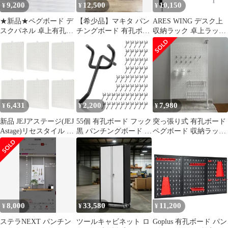
9,200
12,500
10,150
¥
¥
¥
81BK
★新品★ペグボード デ
【希少品】マキタ パン
ARES WING デスク上
スクパネル 卓上有孔ボ
チングボード 有孔ボー
収納ラック 卓上ラック
ード クランプ式 小物収
ド 非売品フック付き3
ペグボード付き クラン
納棚 有孔ボード 小物雑
枚セット④
プ式 穴あけ不要 デスク
品収納ラック 飾り物整
シェルフ 耐荷重 20kg
理棚 書類整理 大容量
ブラック | 46X22cm マ
(黒, 3個パック)
グネット収納 上下設置
c8c69474
可能 コントローラーホ
ルダー・フック付き 後
6,431
2,200
7,980
¥
¥
¥
付け ゲーミング・
32098e36
新品 JEJアステージ(JEJ
55個 有孔ボード フック
突っ張り式 有孔ボード
Astage)リセスタイル パ
黒 パンチングボード フ
ペグボード 収納ラック
ンチングボード 有孔ボ
ック 長さ10cm 有効ボ
壁面収納 パンチングボ
ード 小物 整理
ードフック 黒 ブラック
ード
W300×D40×H265 6個セ
25mmピッチ 有こうボ
ット
ード フック T型 フック
直径3.5mm 厚さ1-6mm
ボード 対応 穴 ピッチ
25mm 穴径5mm （10cm
8,000
33,580
11,200
¥
¥
¥
ブラック）
ステラNEXT パンチン
ツールキャビネット ロ
Goplus 有孔ボード パン