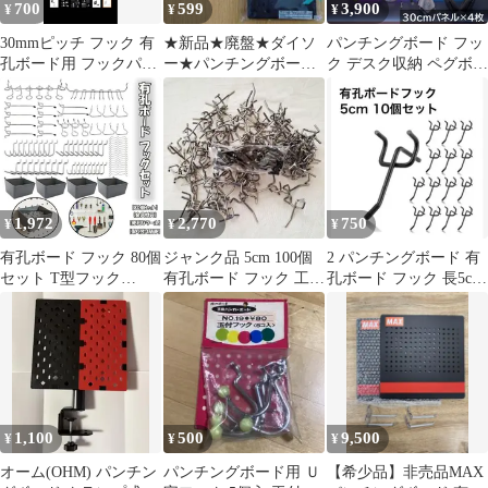
700
599
3,900
¥
¥
¥
30mmピッチ フック 有
★新品★廃盤★ダイソ
パンチングボード フッ
孔ボード用 フックパン
ー★パンチングボード
ク デスク収納 ペグボー
チング PYZONE [公式]
★有孔ボード★黒★ブ
ド ゲーミング 有孔ボー
ラック★DAISO★
ド 棚 飾り棚 コントロ
ーラー キーボード PC
機器収納 壁掛け収納 ラ
ック 壁面収納 見せる収
納 小物収納 DIY キッチ
ン ディスプレイ おしゃ
1,972
2,770
750
¥
¥
¥
れ WP-81BK
有孔ボード フック 80個
ジャンク品 5cm 100個
2 パンチングボード 有
セット T型フック
有孔ボード フック 工作
孔ボード フック 長5cm
25mm パンチングボー
DIY
径3.5mm 10個¥700
ド メッシュパネル対応
壁掛け収納 ディスプレ
イ 展示 固定金具 ケー
ス付 BA
1,100
500
9,500
¥
¥
¥
オーム(OHM) パンチン
パンチングボード用 Ｕ
【希少品】非売品MAX