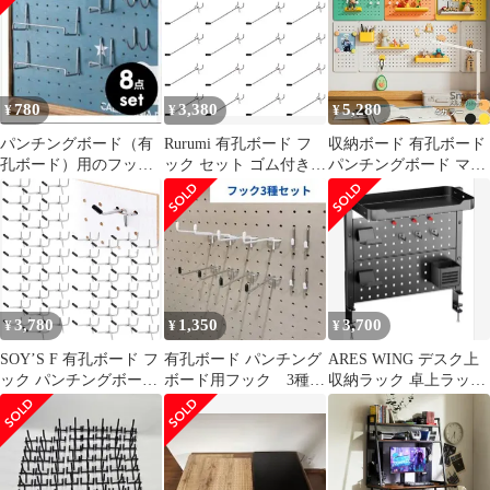
VESA600x400mmまで
有孔ボード付き 自立式
TVスタンド 適格請求
書発行可 液晶 移動式
ハイタイプ キャスター
780
3,380
5,280
¥
¥
¥
付き 32-65インチ対応
壁寄せテレビスタンド
パンチングボード（有
Rurumi 有孔ボード フ
収納ボード 有孔ボード
孔ボード）用のフッ
ック セット ゴム付き
パンチングボード マグ
ク 8点セット
厚さ 5.5mm 対応 穴 ピ
ネットボード 卓上 壁掛
ッチ25mm 穴径 専用 固
け DIY ペグボード デス
定 止め 金具 パンチン
ク オフィス キッチン
グボード 穴あき ペグボ
洗面所 バスルーム 工具
ード (15cm 20本セット)
収納 配線整理 ペン立て
フック おしゃれ 子供部
屋 飾り
3,780
1,350
3,700
¥
¥
¥
SOY’S F 有孔ボード フ
有孔ボード パンチング
ARES WING デスク上
ック パンチングボード
ボード用フック 3種
収納ラック 卓上ラック
ペグボード ボード厚
PBTFW-118 PBTF-121
ペグボード付き
5.5mm 用 穴ピッチ
25mm 穴径5mm ゴム付
き 固定 止め 金具 穴あ
き (シルバー, 5cm・50