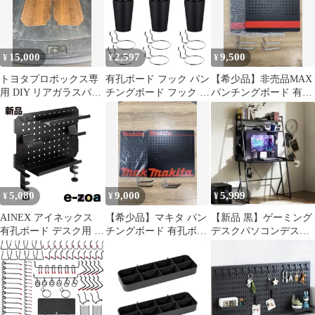
収納 デザイン オシャレ
具整理 小物掛け 商品展
雑貨
示 ディスプレ 壁面収納
15,000
2,597
9,500
¥
¥
¥
トヨタプロボックス専
有孔ボード フック パン
【希少品】非売品MAX
用 DIY リアガラスパン
チングボード フック カ
パンチングボード 有孔
チングボード ビンテー
ップホルダー 12個入り
ボード フック付き2枚
ジブラウン
ペグボード用 カップ付
セット①
きで小物整理に便利 工
具や文房具の収納に最
適 取り付け簡単 オフィ
ス キッチン 洗面所 ガ
レージ対応
5,080
9,000
5,999
¥
¥
¥
AINEX アイネックス
【希少品】マキタ パン
【新品 黒】ゲーミング
有孔ボード デスク用 ク
チングボード 有孔ボー
デスクパソコンデスク
ランプ式 マグネット対
ド 非売品フック付き2
収納一体型有孔ボード
応 PEG-SET01
枚セット②
付き収納たっぷり机
(2682162)