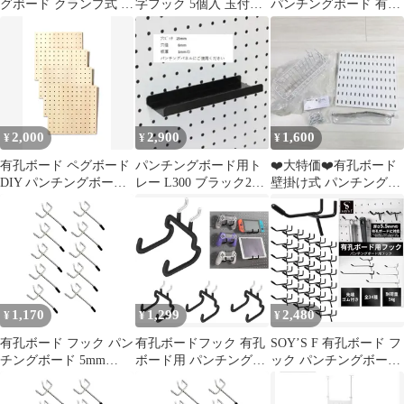
グボード クランプ式 有
字フック 5個入 玉付フ
パンチングボード 有孔
孔ボード OA-SDZ01-K
ック 昭和レトロ
ボード フック付き2枚
セット②
2,000
2,900
1,600
¥
¥
¥
有孔ボード ペグボード
パンチングボード用ト
❤️大特価❤️有孔ボード
DIY パンチングボード
レー L300 ブラック2個
壁掛け式 パンチングボ
27.5×27.5cm M250412-
セット
ード 収納ラック 浴室セ
385
ット①
1,170
1,299
2,480
¥
¥
¥
有孔ボード フック パン
有孔ボードフック 有孔
SOY’S F 有孔ボード フ
チングボード 5mm
ボード用 パンチングボ
ック パンチングボード
25mmピッチ ペグボー
ードフック 商品展示 ス
ペグボード ボード厚
ド 穴あきボード 金具
トア・エキスプレス 止
5.5mm 用 穴ピッチ