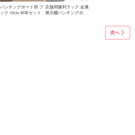
(ブラック×ナチュ
対ｍａ
pms
パンチングボード用 フ
店舗用陳列ラック 金属
ック 10cm 40本セット
展示棚パンチングボー
ド 有孔ボード 大型洞洞
板ペグボード
次へ