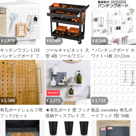
デスクシェルフ スチー
ボード + 純正オプショ
ボード フック付き3枚
ルラック
ン付き
セット③
2,070
9,980
4,540
¥
¥
¥
キッチンワゴン LISE
ツールキャビネット 大
＊パンチングボード ホ
パンチングボード フッ
型 4段 ツールワゴン 工
ワイト×1枚 22×22cm ウ
クセット （ リセ LISE
具カート 多段収納 引き
ォールシェルフ 整理整
用パーツ 追加 有孔ボー
出し 有孔ボード 鍵付き
頓
ド 追加パーツ 引掛けら
大容量 360°回転キャス
れる フック ラック 収
ター 耐荷重160kg DIY
納 掛ける 部品 キッチ
工具収納
ンツール 洗面小物 白
4%OFF
ホワイト リセシリーズ
1,500
2,375
1,732
¥
¥
¥
幅30cm 高さ26.5cm ）)
有孔ボードシェルフ用
★有孔ボード 壁 フック
新品 siawadeky 有孔ボ
フック2セット
収納ディスプレイ 穴あ
ードフック J型 50個セ
きベニヤ ペグボード 壁
ット パンチングボード
面ボード パンチングボ
フック 固定 止め 金具
ード インテリア 便利
取り付け簡単 パーツ 工