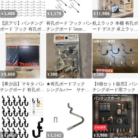
3,000
1,170
11,980
¥
¥
¥
【訳アリ】パンチング
有孔ボード フック パン
机上ラック 本棚 有孔ボ
ボード フック 有孔ボー
チングボード 5mm
ード デスク 卓上ラック
ド 長さ約7cm 穴ピッチ
25mmピッチ ペグボー
多段収納 ホワイト 幅
25mm 100個セット
ド 穴あきボード 金具
95cm
(5㎝) [5㎝]
9,000
300
500
¥
¥
¥
【希少品】マキタ パン
★有孔ボードフック
【6個セット販売】パン
チングボード 有孔ボー
シングルバー サナダ
チングボード用フック
ド 非売品フック付き2
精工★
枚セット①
1%OFF
1,443
1,142
3,900
¥
¥
¥