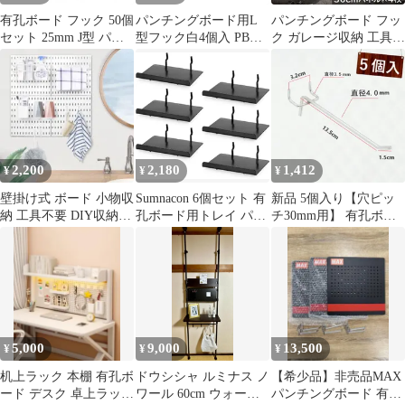
有孔ボード フック 50個
パンチングボード用L
パンチングボード フッ
セット 25mm J型 パン
型フック白4個入 PBLF-
ク ガレージ収納 工具収
チングボード対応 止め
52 869715
納 インダストリアル 壁
金具 棚受け 差し込むだ
掛け収納 ペグボード有
け 取り付け簡単 小物掛
孔ボード 棚 ガレージ
け メッシュフック壁面
ワークショップ収納 ラ
収納 見せる収納 商品陳
ック 壁面収納 見せる収
列 展示 自宅 オフィス
納 小物収納 DIY ディス
店舗 業務用
プレイ おしゃれ WP-
2,200
2,180
1,412
¥
¥
¥
81BK
壁掛け式 ボード 小物収
Sumnacon 6個セット 有
新品 5個入り【穴ピッ
納 工具不要 DIY収納ラ
孔ボード用トレイ パン
チ30mm用】 有孔ボー
ック フック付き収納棚
チングボード用棚 簡単
ド T型 15cm パンチン
取付 ペグボード用ミニ
グボード フック 太さ直
シェルフ ブラック S 収
径4.0mm ペグボード 穴
納ラック 小物収納 ディ
あきボード DIY
スプレイ 壁面収納 ガレ
ージ 工具収納 DIY 店舗
什器 キッチン リビング
5,000
9,000
13,500
¥
¥
¥
整理整頓
机上ラック 本棚 有孔ボ
ドウシシャ ルミナス ノ
【希少品】非売品MAX
ード デスク 卓上ラック
ワール 60cm ウォール
パンチングボード 有孔