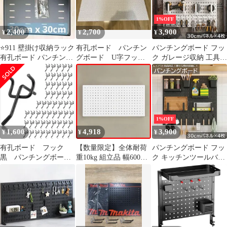
形 インテリア おしゃ
れ]
1%OFF
2,400
2,700
3,900
¥
¥
¥
⭐️911 壁掛け収納ラック
有孔ボード パンチン
パンチングボード フッ
有孔ボード パンチング
グボード U字フック
ク ガレージ収納 工具収
ボード インテリア
付き
納 インダストリアル 壁
掛け収納 ペグボード有
孔ボード 棚 ガレージ
ワークショップ収納 ラ
ック 壁面収納 見せる収
納 小物収納 DIY ディス
1%OFF
プレイ おしゃれ WP-
1,600
4,918
3,900
¥
¥
¥
81WH
有孔ボード フック
【数量限定】全体耐荷
パンチングボード フッ
黒 パンチングボー
重10kg 組立品 幅600×
ク キッチンツールバー
ド 5㎝ 55個 ★
高さ300×厚み1㎜ 穴径5
有孔ボード 棚 キッチン
㎜ ホワイト 孔間隔
ツールフック キッチン
25mm スチール製(マグ
トレーホルダー 壁掛け
ネット対応) WJ-
収納 ラック 壁面収納
SB1(WH) 有孔ボード
見せる収納 キッチン 調
[ドリームウェア]
味料 小物収納 DIY ディ
スプレイ おしゃれ WP-