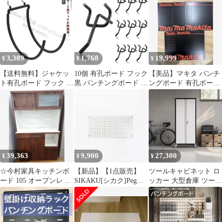
容量 クランプ式 卓上有
付き パンチングボード
孔ボード (黒 デスクパ
金具 ペグボードフック
ネル 2個パック) ペグボ
取り付け簡単 小物 工具
ード
文房具 収納 ディスプレ
オフィス 事務所 キッチ
ン 化粧室 ガレージ用 1
3,389
1,768
19,999
¥
¥
¥
【送料無料】ジャケッ
10個 有孔ボード フック
【美品】マキタ パンチ
ト有孔ボード フック ノ
黒 パンチングボード フ
ングボード 有孔ボード
ートスタンド 黒 ブラッ
ック 5cm 穴あきボード
非売品5枚セット
ク 棚受 フック 穴あき
用
パンチング ペグボード
壁面 ガレージ 多孔 ボ
ード 穴あき 孔板 有効
ボード おしゃれ つっぱ
り 壁面収納 壁材 お部
39,363
9,900
27,300
¥
¥
¥
屋 壁の
CCFZZH1119P361
☆今村家具キッチンボ
【新品】【1点販売】
ツールキャビネット ロ
ード 105 オープンレン
SIKAKU[シカク]Peg
ッカー 大型倉庫 ツール
ジ ピュアWN※値引し
Board M[ペグボード 有
ワゴン ツールカート 工
ますよ^_^
効ボード アイアン シル
具カート
バー 壁面収納 製鉄 マ
グネット 60×30cm 長方