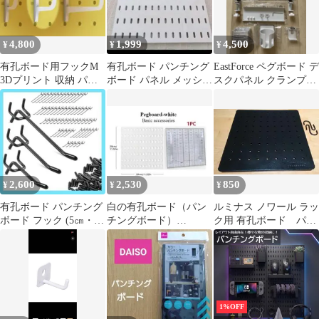
4,800
1,999
4,500
¥
¥
¥
有孔ボード用フックM
有孔ボード パンチング
EastForce ペグボード デ
3Dプリント 収納 パン
ボード パネル メッシ
スクパネル クランプ式
チングボード ペグボー
ュ 取付金具付き
有孔ボード ホワイト
ド
28×28cm
2,600
2,530
850
¥
¥
¥
有孔ボード パンチング
白の有孔ボード（パン
ルミナス ノワール ラッ
ボード フック (5㎝・
チングボード）
ク用 有孔ボード パン
100個セット)
28cm×28cm 美品✨️ボー
チングボード
ドのみ
25cm×25cm
1%OFF