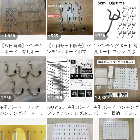
中心）
1,980
555
750
¥
¥
¥
【即日発送】パンチン
【12個セット販売】パ
1 パンチングボード 有
グボード 有孔ボー
ンチングボード用フッ
孔ボード フック 長さ
ド フック40本
ク
5cm 10個セット¥750
750
1,750
2,680
¥
¥
¥
有孔ボード フック
[SOY’S F] 有孔ボード
有孔ボード パンチング
パンチングボード
フック パンチングボー
ボード 収納 インテ
DIY 収納
ド [24バリエーション]
リア