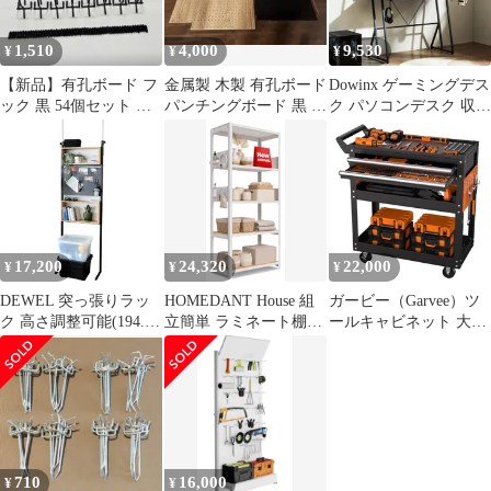
個セット)
1,510
4,000
9,530
¥
¥
¥
​【新品】有孔ボード フ
金属製 木製 有孔ボード
Dowinx ゲーミングデス
ック 黒 54個セット 保
パンチングボード 黒 フ
ク パソコンデスク 収納
護キャップ付 パンチン
ック 小物入れ 大量セッ
一体型 有孔ボード付き
グボード
ト
収納たっぷり 机 pcデス
ク 学習机 勉強机 オフ
ィスデスク 棚付きデス
ク モニターアーム対応
LEDテープライト付き
木目色 LS-GDH-04Ju
17,200
24,320
22,000
¥
¥
¥
DEWEL 突っ張りラッ
HOMEDANT House 組
ガービー（Garvee）ツ
ク 高さ調整可能(194.5-
立簡単 ラミネート棚板
ールキャビネット 大型
275cm) つっぱり棚 つ
パンチングパネル スチ
5段 ツールワゴン 工具
っぱり棒 パンチングボ
ールラック 5段 幅80 奥
カート 多段収納 引き出
ード 有孔ボード付き マ
行40 高さ180 ホワイト
し 有孔ボード 鍵付き
グネット ペグラック対
頑丈 収納棚 | ホームダ
大容量 工具ワゴン |
応 壁穴あけ不要 賃貸
ント サイドパネル付き
360°回転キャスター 耐
OK スリム省スペース
有孔ボード 高さ調整可
荷重181kg DIY 工具収
オープンシェルフ ウォ
能 メタル キッチン パ
納 移動 運搬 作業 ガレ
710
16,000
¥
¥
ールラック 収納ラック
ンチングボード フック
ージ 倉庫 修理工場用