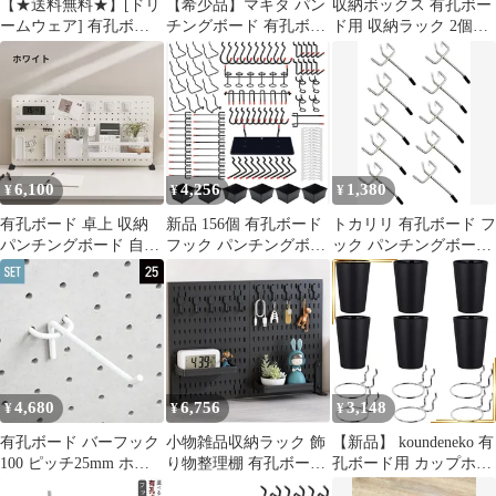
【★送料無料★】[ドリ
【希少品】マキタ パン
収納ボックス 有孔ボー
ームウェア] 有孔ボー
チングボード 有孔ボー
ド用 収納ラック 2個セ
ド フック 10個 25mm
ド 非売品フック付き3
ット 8マス パンチング
穴径5mm スチールパン
枚セット③
ボード用 ペグボード ミ
チングボード専用 ズレ
ニコンテナ パンチング
にくい ホワイト WJ-
ボード アクセサリー収
PH10WH
納ボックス 工具 文房具
siawadeky 収納 倉庫 化
粧室 DIY 壁面収納
6,100
4,256
1,380
¥
¥
¥
有孔ボード 卓上 収納
新品 156個 有孔ボード
トカリリ 有孔ボード フ
パンチングボード 自立
フック パンチングボー
ック パンチングボード
式 多機能 デスクオーガ
ドフック 専用T型フッ
5mm 25mmピッチ ペグ
ナイザー ペン立て コン
ク メッシュフック 穴
ボード 穴あきボード 金
テナ 机上用 仕切り式
ピッチ25mm プラボッ
具 (シルバー, 5cm)
文房具 整理整頓 小物入
クス付き 吊り下げラッ
れ 化粧品収納
ク 固定 止め 金具 商品
展示 ディスプレ スチー
ル製 壁面収納 取り付け
4,680
6,756
3,148
¥
¥
¥
簡単
有孔ボード バーフック
小物雑品収納ラック 飾
【新品】 koundeneko 有
100 ピッチ25mm ホワ
り物整理棚 有孔ボード
孔ボード用 カップホル
イト 【20個】
書類整理 小物収納棚 大
ダー 12点セット カップ