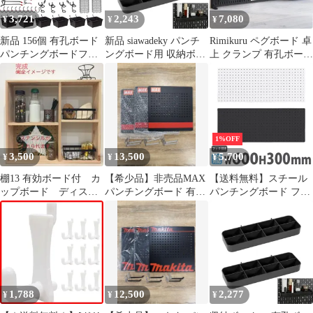
3,721
2,243
7,080
¥
¥
¥
新品 156個 有孔ボード
新品 siawadeky パンチ
Rimikuru ペグボード 卓
パンチングボードフッ
ングボード用 収納ボッ
上 クランプ 有孔ボード
ク 専用T型フック 有孔
クス 有孔ボード用 収納
デスクパネル デスク パ
ボード リングフック メ
ラック 2個セット 8マス
ンチングボード 壁 棚
ッシュフック ゆうこう
ペグボード ミニコンテ
フック 収納 黒 白 (ブラ
ぼーど フック 穴 ピッ
ナ パンチングボード ア
ック・3個)
チ ボードフック 厚さ
クセサリー収納ボック
1-6mm ボード 対応 穴
ス 工具 文房具 収納 倉
1%OFF
ピッチ25mm 穴あき ボ
庫 化粧室 DIY 壁面収納
3,500
13,500
5,700
¥
¥
¥
ード ペグボード プラボ
ックス付き 吊
棚13 有効ボード付 カ
【希少品】非売品MAX
【送料無料】スチール
ップボード ディスプ
パンチングボード 有孔
パンチングボード フッ
レイラック アクセサ
ボード フック付き3枚
ク付き 幅600mm 有孔
リー収納
セット④
ボード ペグボード 壁面
収納 マグネット ディス
プレイ デスク キッチン
洗面所 シンプル おしゃ
れ WJ-SB1H コー
ド:12545
1,788
12,500
2,277
¥
¥
¥