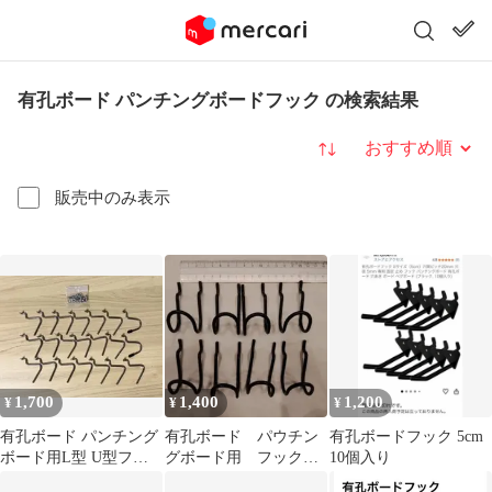
有孔ボード パンチングボードフック の検索結果
並び替え
販売中のみ表示
1,700
1,400
1,200
¥
¥
¥
有孔ボード パンチング
有孔ボード パウチン
有孔ボードフック 5cm
ボード用L型 U型フッ
グボード用 フック
10個入り
ク 21本
25mm（金属の中心から