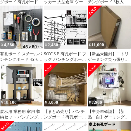
グボード 有孔ボード ペ
ッカー 大型倉庫 ツール
チングボード 3枚入り
グボード 白 未使用
ワゴン 工具カート 可動
工具收? 壁掛け
棚付き
400x600x25mm/枚 アク
セサリー付き ペグボー
ド 小物収納 ツール収納
多孔 ボード 工具入れ
ツールボックス ガレー
ジ ワークショップ 作業
4,580
2,480
11,000
¥
¥
¥
場ts
有孔ボード スチールパ
SOY’S F 有孔ボード フ
【新品未開封】ニトリ
ンチングボード 45×60
ック パンチングボード
ゲーミング突っ張り収
マグネット （ スチール
ペグボード ボード厚
納 ホワイト (GM010
パンチングボード 壁面
5.5mm 用 穴ピッチ
WH)
収納 壁 収納 壁掛け ペ
25mm 穴径5mm ゴム付
グボード パンチング ボ
き 固定 止め 金具 穴あ
ード スチール製 おしゃ
き (ブラック, 10cm・30
れ 日本製 ）)
個セット)
18,100
3,000
7,900
¥
¥
¥
展示用 業務用 家用 収
【まとめ売り】パンチ
【中身未確認】【新
納セット パンチングボ
ングボード 有孔ボード
品 白】ゲーミングデ
ード 2段棚付き 高さ調
用フック 棚 かご セッ
スク収納一体型有孔ボ
節 耐荷重50kg
ト 壁面収納
ード付き収納たっぷり