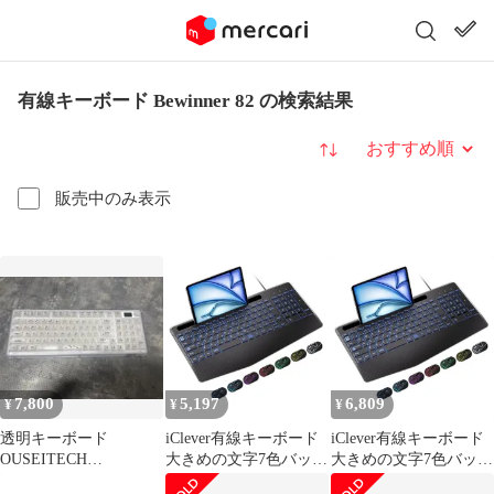
有線キーボード Bewinner 82 の検索結果
並び替え
販売中のみ表示
7,800
5,197
6,809
¥
¥
¥
透明キーボード
iClever有線キーボード
iClever有線キーボード
OUSEITECH
大きめの文字7色バック
大きめの文字7色バック
EWEADEN V99 メカニ
ライト日本語配列テン
ライト日本語配列テン