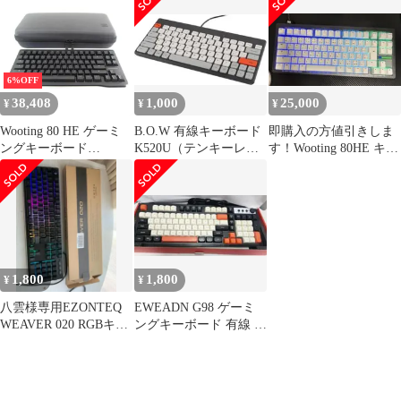
カル
キー付きパンタグラフ
キー付きパンタグラフ
明るさ調整USB接続薄
明るさ調整USB接続薄
型静音有線キーボー
型静音有線キーボード
ハンドレスト付き1.4M
ケーブルコンピュータ
6%OFF
ーデスクトッ…
38,408
1,000
25,000
¥
¥
¥
Wooting 80 HE ゲーミ
B.O.W 有線キーボード
即購入の方値引きしま
ングキーボード
K520U（テンキーレス
す！Wooting 80HE キー
∠UK2376
／Win仕様）
ボード 本体(日本語配
列)
1,800
1,800
¥
¥
八雲様専用EZONTEQ
EWEADN G98 ゲーミ
WEAVER 020 RGBキー
ングキーボード 有線 メ
ボード 本体日本語配列
カニカル式 98キー