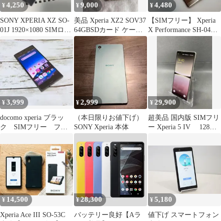
4,250
9,000
4,480
¥
¥
¥
SONY XPERIA XZ SO-
美品 Xperia XZ2 SOV37
【SIMフリー】 Xperia
01J 1920×1080 SIMロッ
64GBSDカード ケース
X Performance SH-04H
ク解除
付
本体
3,999
2,999
29,900
¥
¥
¥
docomo xperia ブラッ
（本日限りお値下げ）
超美品 国内版 SIMフリ
ク SIMフリー フル
SONY Xperia 本体
ー Xperia 5 IV 128GB
セグ、ハイレゾ j-3
シルバー色
14,500
28,300
5,180
¥
¥
¥
Xperia Ace III SO-53C
バッテリー良好【Aラ
値下げ スマートフォン