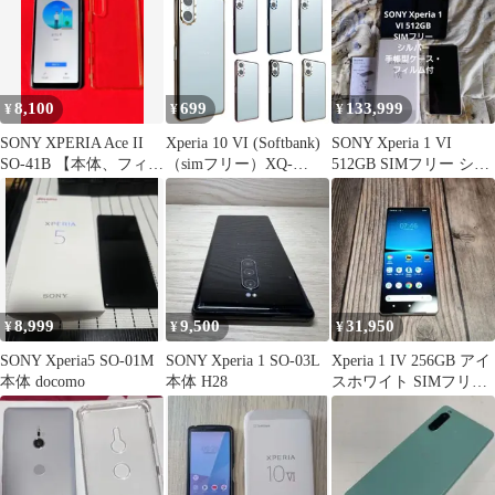
8,100
699
133,999
¥
¥
¥
SONY XPERIA Ace II
Xperia 10 VI (Softbank)
SONY Xperia 1 VI
SO-41B 【本体、フィル
（simフリー）XQ-
512GB SIMフリー シル
ム、ケース】
ES44(楽天モバイル）
バー
SOG14(au) SO-
52E(docomo) Xperia
10VIシンプル サイドメ
ッキ加工 TPU クリア
耐衝撃 衝撃吸収 ケース
カバー 保護
8,999
9,500
31,950
¥
¥
¥
SONY Xperia5 SO-01M
SONY Xperia 1 SO-03L
Xperia 1 IV 256GB アイ
本体 docomo
本体 H28
スホワイト SIMフリー
美品