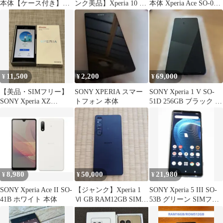
本体【ケース付き】ド
ンク美品】Xperia 10 III
本体 Xperia Ace SO-02L
コモ版 正規品
128GB ブラック ブルー
SONY docomo 残債なし
イエロー ホワイト ピン
64GB ブラック
ク au docomo Y!mobile
【整備済み品】【バッ
テリー良好】【中古】
バッテリー確認済み
11,500
2,200
69,000
¥
¥
¥
【美品・SIMフリー】
SONY XPERIA スマー
SONY Xperia 1 V SO-
SONY Xperia XZ
トフォン 本体
51D 256GB ブラック 美
Premium SO-04J
品
8,980
50,000
21,980
¥
¥
¥
SONY Xperia Ace II SO-
【ジャンク】Xperia 1
SONY Xperia 5 III SO-
41B ホワイト 本体
Ⅵ GB RAM12GB SIMフ
53B グリーン SIMフリ
リー
ー