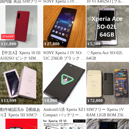
国内版 美品 SIMフリー
SONY Xperia 5 IV
10 VI A402SO [ブルー]
204SO ブラック
SoftBank
25%OFF
11,000
27,800
5,500
¥
¥
¥
【中古A】Xperia 10 III
SONY Xperia 1 IV SO-
♢Xperia Ace SO-02L
A102SO ピンク SIMフ
51C 256GB ブラック 訳
64GB
リー 白ロム
あり
13,999
8,000
72,000
¥
¥
¥
動作確認済み【横線あ
Android15済 Xperia XZ1
SIMフリー Xperia 1V
り】Xperia 5II SIMフリ
Compact バッテリー良
RAM 12GB ROM 256GB
ー Softbank
好
ブラック