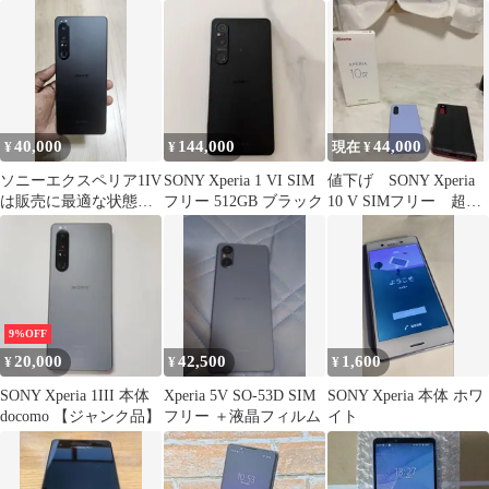
リー各種設定対応可！
グレー
⑦
40,000
144,000
44,000
¥
¥
現在 ¥
ソニーエクスペリア1IV
SONY Xperia 1 VI SIM
値下げ SONY Xperia
は販売に最適な状態で
フリー 512GB ブラック
10 V SIMフリー 超美
す。
品 付属品完備
9%OFF
20,000
42,500
1,600
¥
¥
¥
SONY Xperia 1III 本体
Xperia 5V SO-53D SIM
SONY Xperia 本体 ホワ
docomo 【ジャンク品】
フリー ＋液晶フィルム
イト