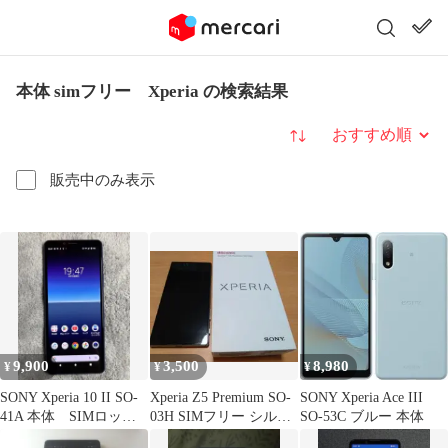
本体 simフリー Xperia の検索結果
並び替え
販売中のみ表示
9,900
3,500
8,980
¥
¥
¥
SONY Xperia 10 II SO-
Xperia Z5 Premium SO-
SONY Xperia Ace III
41A 本体 SIMロック
03H SIMフリー シルバ
SO-53C ブルー 本体
解除
ー