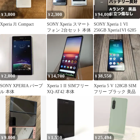
3,000
2,300
94,000
¥
¥
¥
Xperia J1 Compact
SONY Xperia スマート
SONY Xperia 1 VI
フォン 2台セット 本体
256GB Xperia1VI 6285
2,000
14,700
38,550
¥
¥
¥
SONY XPERIA パープ
Xperia 1 II SIMフリー
Xperia 5 V 128GB SIM
ル 本体
XQ-AT42 本体
フリー ブラック 美品
9,000
1,550
25,494
¥
¥
¥