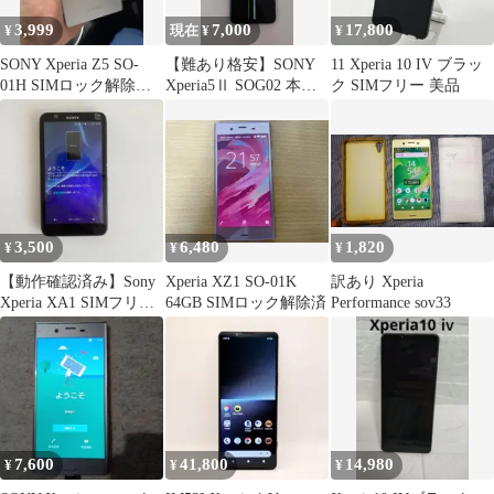
3,999
7,000
17,800
¥
現在 ¥
¥
SONY Xperia Z5 SO-
【難あり格安】SONY
11 Xperia 10 IV ブラッ
01H SIMロック解除済
Xperia5Ⅱ SOG02 本体
ク SIMフリー 美品
み 極美品
【ライトセイバー】
3,500
6,480
1,820
¥
¥
¥
【動作確認済み】Sony
Xperia XZ1 SO-01K
訳あり Xperia
Xperia XA1 SIMフリー
64GB SIMロック解除済
Performance sov33
箱付きSIMフリー
7,600
41,800
14,980
¥
¥
¥