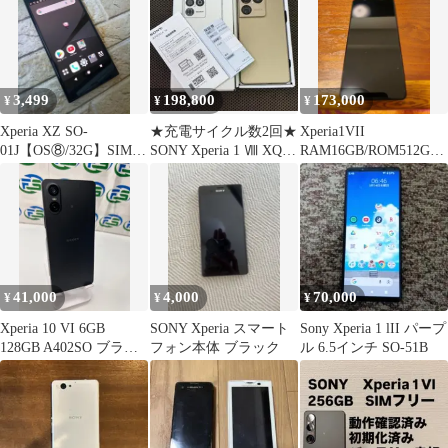
3,499
198,800
173,000
¥
¥
¥
Xperia XZ SO-
★充電サイクル数2回★
Xperia1VII
01J【OS⑧/32G】SIMフ
SONY Xperia 1 Ⅷ XQ-
RAM16GB/ROM512GB
リー各種設定対応可！
GE44 ゴールド
Black
⑧
41,000
4,000
70,000
¥
¥
¥
Xperia 10 VI 6GB
SONY Xperia スマート
Sony Xperia 1 lII パープ
128GB A402SO ブラッ
フォン本体 ブラック
ル 6.5インチ SO-51B
ク スマホ スマートフォ
ン Android アンドロイ
ド エクスエペリア
SONY Aランク