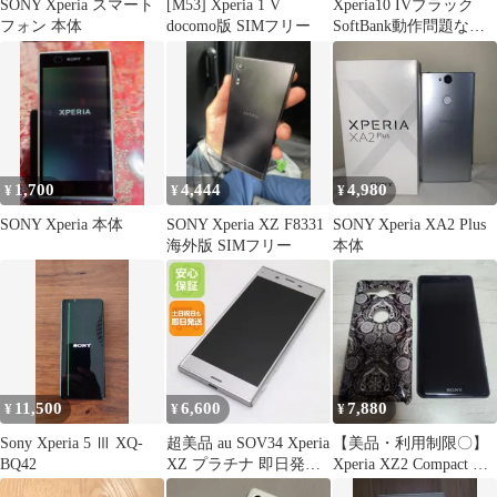
SONY Xperia スマート
[M53] Xperia 1 V
Xperia10 IVブラック
フォン 本体
docomo版 SIMフリー
SoftBank動作問題なし
A202SO
1,700
4,444
4,980
¥
¥
¥
SONY Xperia 本体
SONY Xperia XZ F8331
SONY Xperia XA2 Plus
海外版 SIMフリー
本体
11,500
6,600
7,880
¥
¥
¥
Sony Xperia 5 Ⅲ XQ-
超美品 au SOV34 Xperia
【美品・利用制限〇】
BQ42
XZ プラチナ 即日発送
Xperia XZ2 Compact 黒
スマホ AU SONY 本体
ケース付き