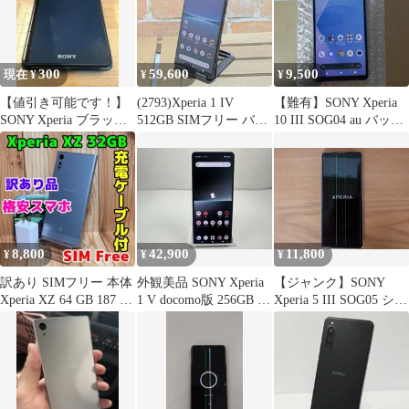
300
59,600
9,500
現在 ¥
¥
¥
【値引き可能です！】
(2793)Xperia 1 IV
【難有】SONY Xperia
SONY Xperia ブラック
512GB SIMフリー バッ
10 III SOG04 au バッテ
本体
テリ良好◎
リー83％
8,800
42,900
11,800
¥
¥
¥
訳あり SIMフリー 本体
外観美品 SONY Xperia
【ジャンク】SONY
Xperia XZ 64 GB 187 シ
1 V docomo版 256GB ブ
Xperia 5 III SOG05 シル
ルバー
ラック
バー au版