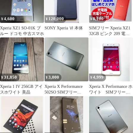
4,600
120,000
8,100
¥
¥
¥
Xperia XZ1 SO-01K ブ
SONY Xperia Ⅵ 本体
SIMフリー Xperia XZ1
ルー ドコモ 中古スマホ
32GB ピンク 209 電池
良好
31,850
3,000
4,999
¥
¥
¥
Xperia 1 IV 256GB アイ
Xperia X Performance
Xperia X Performance ホ
スホワイト 美品
502SO SIMフリー
ワイト SIMフリー
09013
フルセグ【0】