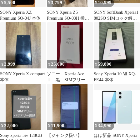
5,500
3,799
10,999
¥
¥
¥
SONY Xperia XZ
SONY Xperia Z5
SONY SoftBank Xperia1
Premium SO-04J 本体
Premium SO-03H 極美
802SO SIMロック解除
品 SIMフリー
済
2,999
25,000
59,800
¥
¥
¥
SONY Xperia X compact
ソニー Xperia Ace
Sony Xperia 10 Ⅶ XQ-
本体
Ⅲ 黒 SIMフリー
FE44 本体
未使用
22,000
11,500
34,990
¥
¥
¥
Sony xperia 5iv 128GB
【ジャンク扱い】
ほぼ新品 SONY Xperia