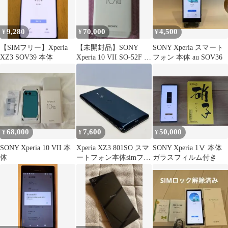
9,280
70,000
4,500
¥
¥
¥
【SIMフリー】Xperia
【未開封品】SONY
SONY Xperia スマート
XZ3 SOV39 本体
Xperia 10 VII SO-52F タ
フォン 本体 au SOV36
ーコイズ 本体
68,000
7,600
50,000
¥
¥
¥
SONY Xperia 10 VII 本
Xperia XZ3 801SO スマ
SONY Xperia 1Ⅴ 本体
体
ートフォン本体simフリ
ガラスフィルム付き
ーS2873