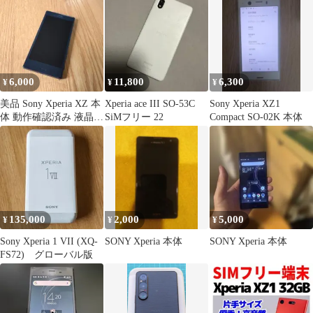
白ロム 土日祝発送OK
6,000
11,800
6,300
¥
¥
¥
美品 Sony Xperia XZ 本
Xperia ace III SO-53C
Sony Xperia XZ1
体 動作確認済み 液晶傷
SiMフリー 22
Compact SO-02K 本体
なし 格安スマホ
135,000
2,000
5,000
¥
¥
¥
Sony Xperia 1 VII (XQ-
SONY Xperia 本体
SONY Xperia 本体
FS72) グローバル版