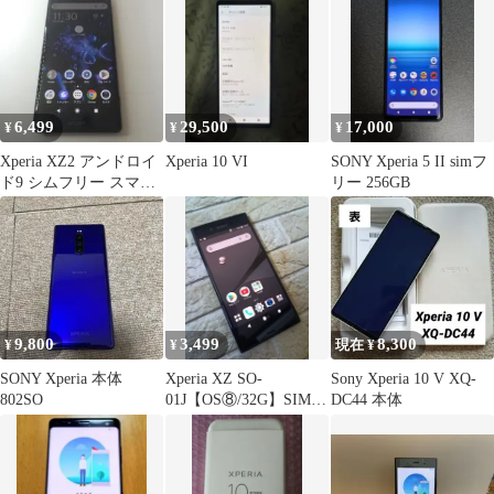
6,499
29,500
17,000
¥
¥
¥
Xperia XZ2 アンドロイ
Xperia 10 VI
SONY Xperia 5 II simフ
ド9 シムフリー スマホ
リー 256GB
本体161
9,800
3,499
8,300
¥
¥
現在 ¥
SONY Xperia 本体
Xperia XZ SO-
Sony Xperia 10 V XQ-
802SO
01J【OS⑧/32G】SIMフ
DC44 本体
リー各種設定対応可！
⑨