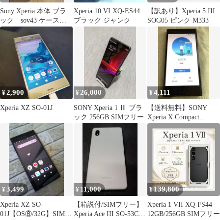
Sony Xperia 本体 ブラ
Xperia 10 VI XQ-ES44
【訳あり】Xperia 5 III
ック sov43 ケース付
ブラック ジャンク
SOG05 ピンク M333
き
2,900
26,000
4,111
¥
¥
¥
Xperia XZ SO-01J
SONY Xperia 1 Ⅲ ブラ
【送料無料】SONY
ック 256GB SIMフリー
Xperia X Compact
docomo スマホ
3,499
11,000
139,800
¥
¥
¥
Xperia XZ SO-
【箱説付/SIMフリー】
Xperia 1 VII XQ-FS44
01J【OS⑧/32G】SIMフ
Xperia Ace III SO-53C
12GB/256GB SIMフリー