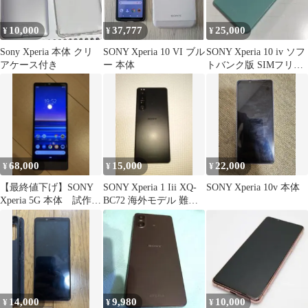
10,000
37,777
25,000
¥
¥
¥
Sony Xperia 本体 クリ
SONY Xperia 10 VI ブル
SONY Xperia 10 iv ソフ
アケース付き
ー 本体
トバンク版 SIMフリー
本体とケース
68,000
15,000
22,000
¥
¥
¥
【最終値下げ】SONY
SONY Xperia 1 Iii XQ-
SONY Xperia 10v 本体
Xperia 5G 本体 試作
BC72 海外モデル 難有
機 prototype
り
14,000
9,980
10,000
¥
¥
¥