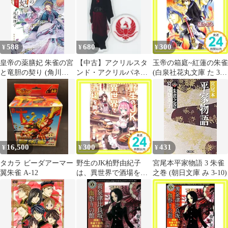
Ver.1 「Paradox Live」
しとアメ 第2弾 in
FavoteriA-ファボテリ
ア- ミニキャラアクリ
ルスタンド」
588
680
300
¥
¥
¥
皇帝の薬膳妃 朱雀の宮
【中古】アクリルスタ
玉帝の箱庭~紅蓮の朱雀
と竜胆の契り (角川文
ンド・アクリルパネル
(白泉社花丸文庫 た 3-
庫)
早乙女友貴 BIGアクリ
3) 橘 かおる; 甲田 イリ
ルスタンド 「劇団朱雀
ヤ_02
『OMIAKASHI』」
16,500
300
431
¥
¥
¥
タカラ ビーダアーマー
野生のJK柏野由紀子
宮尾本平家物語 3 朱雀
翼朱雀 A-12
は、異世界で酒場を開
之巻 (朝日文庫 み 3-10)
く (電撃の新文芸) Y.A;
すざく_02