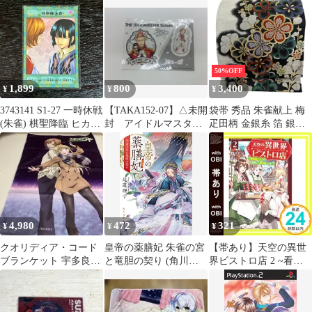
50%OFF
1,899
800
3,400
¥
¥
¥
3743141 S1-27 一時休戦
【TAKA152-07】△未開
袋帯 秀品 朱雀献上 梅
(朱雀) 棋聖降臨 ヒカル
封 アイドルマスター
疋田柄 金銀糸 箔 銀色
の碁 KONAMI スター
SideM パッション！ア
六通 正絹 【中古】
ターボックス トレカ
イドルルーレット C
賞ステッカー 紅井朱
雀
4,980
472
321
¥
¥
¥
クオリディア・コード
皇帝の薬膳妃 朱雀の宮
【帯あり】天空の異世
ブランケット 宇多良カ
と竜胆の契り (角川文
界ビストロ店 2 ~看板
ナリア 朱雀壱弥 非売品
庫)／尾道 理子
娘ソラノが美味しい幸
未使用
せ届けます~ (カドカワ
BOOKS) 佐倉 涼; すざ