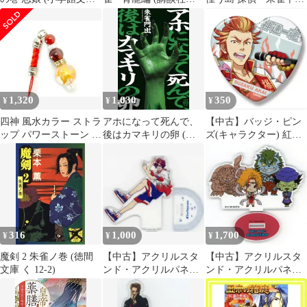
か 35-6) 金子 成人_02
い鳥文庫 E い 3-56)
の事件簿 (5) (角川ホラ
ー文庫) 藤木 稟;
THORES 柴本_09
1,320
1,030
350
¥
¥
¥
四神 風水カラー ストラ
アホになって死んで、
【中古】バッジ・ピン
ップ パワーストーン 天
後はカマキリの卵 (竹
ズ(キャラクター) 紅井
然石 携帯ストラップ キ
書房怪談文庫, HO-764)
朱雀 ハート缶バッジ
ーホルダー(朱雀)
／朱雀門出
「アイドルマスター
SideM」
316
1,000
1,700
¥
¥
¥
魔剣 2 朱雀ノ巻 (徳間
【中古】アクリルスタ
【中古】アクリルスタ
文庫 く 12-2)
ンド・アクリルパネル
ンド・アクリルパネル
朱雀野アレン Seasonal
白虎＆朱雀＆青龍＆玄
Show アクリルスタンド
武 「幽☆遊☆白書 #推