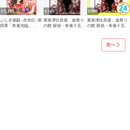
5,165
545
300
¥
¥
¥
ふしぎ遊戯 -永光伝- 第
黄泉津比良坂、血祭り
黄泉津比良坂、血祭り
四章「朱雀光臨」
の館 探偵・朱雀十五の
の館 探偵・朱雀十五の
[DVD]
事件簿3 (角川ホラー文
事件簿3 (角川ホラー文
庫)／藤木 稟
庫) 藤木 稟; THORES柴
本_02
次へ