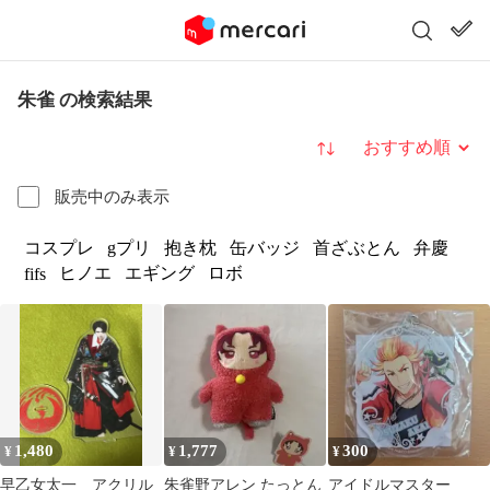
朱雀 の検索結果
並び替え
販売中のみ表示
コスプレ
gプリ
抱き枕
缶バッジ
首ざぶとん
弁慶
ヒノエ
エギング
ロボ
fifs
1,480
1,777
300
¥
¥
¥
早乙女太一 アクリル
朱雀野アレン たっとん
アイドルマスター