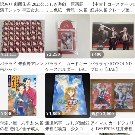
訳あり 劇団朱雀 2023公
ふしぎ遊戯 原画展
【中古】コースター 04.
演 Tシャツ 早乙女太一
ミニ色紙 青龍 朱雀
紅井朱雀 クレープ屋
メンズ XXXL 黒 両面
ver.(ミニキャライラス
ト) アクリルコースタ
ースタンド 「アイドル
マスター SideM」
11,111
2,250
400
¥
¥
¥
パラライ 朱雀野アレン
パラライ カードキー
パラライ×JOYSOUND
缶バッジ
ケースホルダー BAE
プロカ【BAE】
Gプリ
300
1,800
3,000
¥
¥
現在 ¥
付添い屋・六平太 朱雀
渡瀬悠宇 ふしぎ遊戯2
アイマス カードフォリ
の巻 恋娘／金子成人
朱雀召喚篇 少女コミ
オ IWSF2026 紅井朱雀
ックCDブック