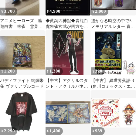
3,700
4,900
2,000
¥
¥
¥
アニメヒーローズ 幽
◆黄銅四神獣◆青龍白
遙かなる時空の中で5
遊白書 朱雀 雪菜
虎朱雀玄武が四方を鎮
メモリアルレター 青龍
樹 フィギュア ジャ
める守護の結界置物
朱雀白虎玄武
ンプ
1,200
1,300
328
¥
¥
¥
バディファイト 絢爛朱
【中古】アクリルスタ
【中古】 異世界落語 3
雀 ヴァリアブルコード
ンド・アクリルパネル
(角川コミックス・エー
朱雀野アレン CHANCE
ス) / 朱雀新吾、ゴツボ
アクリルスタンド
リュウジ / KADOKAWA
「Paradox Live」
2,290
1,400
939
¥
¥
¥