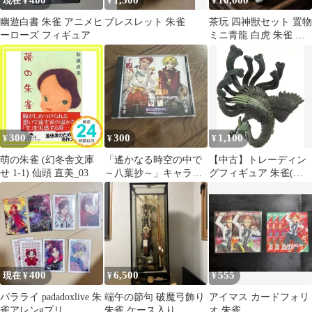
400
1,500
10,000
現在 ¥
¥
¥
幽遊白書 朱雀 アニメヒ
ブレスレット 朱雀
茶玩 四神獣セット 置物
ーローズ フィギュア
ミニ青龍 白虎 朱雀 玄
武 インテリア コレクシ
ョン
300
300
1,100
¥
¥
¥
萌の朱雀 (幻冬舎文庫
「遙かなる時空の中で
【中古】トレーディン
せ 1-1) 仙頭 直美_03
～八葉抄～」キャラク
グフィギュア 朱雀(ブ
ターコレクション2-朱
ロンズ調) 「佐藤潤の
雀篇-
神獣～伝説の四神～」
400
6,500
555
現在 ¥
¥
¥
パラライ padadoxlive 朱
端午の節句 破魔弓飾り
アイマス カードフォリ
雀アレンgプリ
朱雀 ケース入り
オ 朱雀