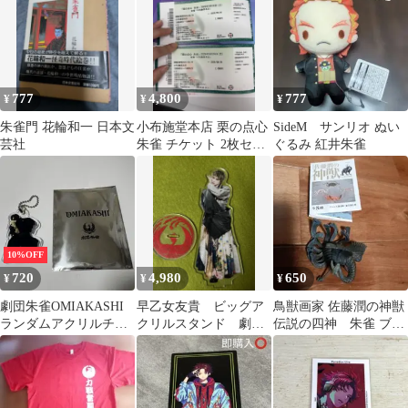
777
4,800
777
¥
¥
¥
朱雀門 花輪和一 日本文
小布施堂本店 栗の点心
SideM サンリオ ぬい
芸社
朱雀 チケット 2枚セッ
ぐるみ 紅井朱雀
ト
10%OFF
720
4,980
650
¥
¥
¥
劇団朱雀OMIAKASHI
早乙女友貴 ビッグア
鳥獣画家 佐藤潤の神獣
ランダムアクリルチャ
クリルスタンド 劇団
伝説の四神 朱雀 ブロ
ーム「琉貴」
朱雀
ンズ調 ガチャ 海洋
堂