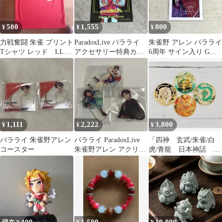
500
1,555
800
¥
¥
¥
力戦奮闘 朱雀 プリント
ParadoxLive パラライ
朱雀野 アレン パラライ
Tシャツ レッド LLサ
アクセサリー特典カー
6周年 サイン入り Gプ
イズ
ド 朱雀野 アレンver.
リ
1,111
2,222
3,800
¥
¥
¥
パラライ 朱雀野アレン
パラライ ParadoxLive
「四神 玄武/朱雀/白
コースター
朱雀野アレン アクリル
虎/青龍 日本神話 コ
スタンド
イン セット」