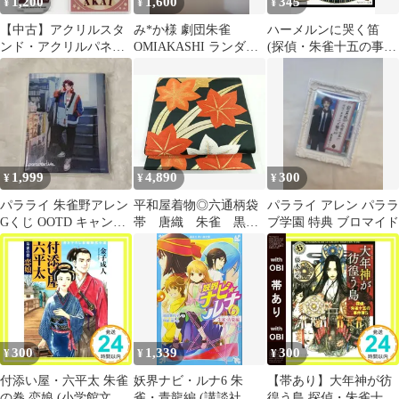
1,200
1,600
345
¥
¥
¥
【中古】アクリルスタ
み*か様 劇団朱雀
ハーメルンに哭く笛
ンド・アクリルパネル
OMIAKASHI ランダム
(探偵・朱雀十五の事件
紅井朱雀 公式アクリル
アクキー 早乙女太一
簿シリーズ2)／藤木稟
スタンド 「アイドルマ
スター SideM×オビワ
ン」
1,999
4,890
300
¥
¥
¥
パラライ 朱雀野アレン
平和屋着物◎六通柄袋
パラライ アレン パララ
Gくじ OOTD キャンバ
帯 唐織 朱雀 黒
ブ学園 特典 ブロマイド
スボード
地 金糸 正絹 逸
品 CABG1267nb
300
1,339
300
¥
¥
¥
付添い屋・六平太 朱雀
妖界ナビ・ルナ6 朱
【帯あり】大年神が彷
の巻 恋娘 (小学館文庫
雀・青龍編 (講談社青
徨う島 探偵・朱雀十五