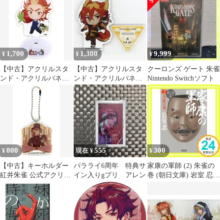
武 セット インテリア
「PCソフト 刹那にかけ
小物
る恋はなび」 メーカー
早期予約特典
1,700
1,300
9,999
¥
¥
¥
【中古】アクリルスタ
【中古】アクリルスタ
クーロンズ ゲート 朱雀
ンド・アクリルパネル
ンド・アクリルパネル
Nintendo Switchソフト
紅井朱雀 「アイドルマ
紅井朱雀 公式ミニアク
スター SideM Mフェス
リルスタンド 「THE
2021×CharaDri!! アクリ
IDOLM＠STER SideM
ルスタンド Dグルー
PASSIONABLE
プ」
READING SHOW ～天
地四心伝～」
800
555
300
¥
現在 ¥
¥
【中古】キーホルダー
パラライ6周年 特典サ
家康の軍師 (2) 朱雀の
紅井朱雀 公式アクリル
イン入りgプリ アレン
巻 (朝日文庫) 岩室 忍
チャーム 「アイドルマ
_02
スター SideM×オビワ
ン」