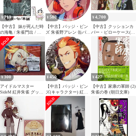
713
580
4,700
¥
¥
¥
【中古】 妹が死んだ時
【中古】バッジ・ビン
【中古】クッションカ
の海亀 / 朱雀門出 / 竹
ズ 朱雀野アレン 缶バッ
バー・ピローケース(キ
書房
ジ 「Gくじ Paradox
ャラクター) 朱雀(ヒノ
Live OOTD Ver.1」 D賞
エ/武蔵坊弁慶) クッシ
ョンカバー 「遙かなる
時空の中で3」
300
450
427
¥
¥
¥
アイドルマスター
【中古】バッジ・ピン
【中古】家康の軍師 (2)
SideM 紅井朱雀 グッズ
ズ(キャラクター) 紅井
朱雀の巻 (朝日文庫)
まとめ売り
朱雀 「アイドルマスタ
ー SideM トレーディン
グ缶バッジ ～1st＆2nd
STAGE～ 第2弾」