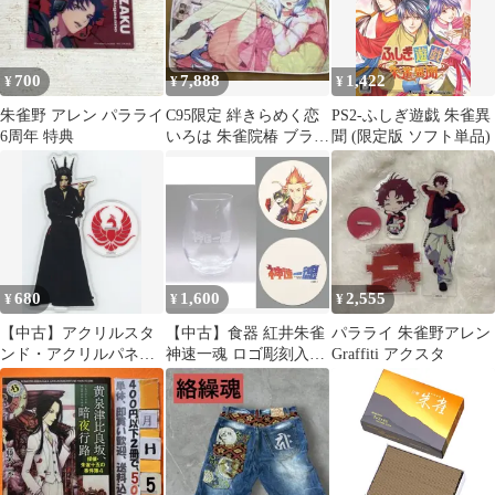
く_07
700
7,888
1,422
¥
¥
¥
朱雀野 アレン パラライ
C95限定 絆きらめく恋
PS2-ふしぎ遊戯 朱雀異
6周年 特典
いろは 朱雀院椿 ブラン
聞 (限定版 ソフト単品)
ケット
680
1,600
2,555
¥
¥
¥
【中古】アクリルスタ
【中古】食器 紅井朱雀
パラライ 朱雀野アレン
ンド・アクリルパネル
神速一魂 ロゴ彫刻入り
Graffiti アクスタ
早乙女太一 BIGアクリ
グラス クリア＆珪藻土
ルスタンド 「劇団朱雀
コースター2枚セット
『OMIAKASHI』」
「アイドルマスター
SideM×ガラス彫刻工房
ONO」