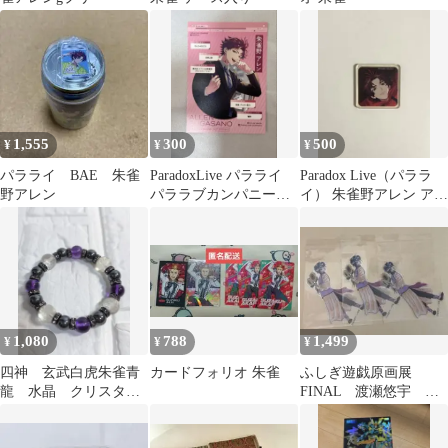
1,555
300
500
¥
¥
¥
パラライ BAE 朱雀
ParadoxLive パラライ
Paradox Live（パララ
野アレン
パララブカンパニー
イ） 朱雀野アレン アク
朱雀野アレン 特典
リルステッカー
1,080
788
1,499
¥
¥
¥
四神 玄武白虎朱雀青
カードフォリオ 朱雀
ふしぎ遊戯原画展
龍 水晶 クリスタル
FINAL 渡瀬悠宇 ク
ブレスレット メンズ
リアステッカーセッ
ト 柳宿 朱雀