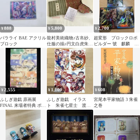
888
5,800
2,700
¥
¥
¥
パラライ BAE アクリル
龍村美術織物♪古帛紗、
超変形 ブロックロボ
ブロック
仕服の揃♪円文白虎朱雀
ビルダー 號 麒麟 朱
錦紋様♪箱傷み♪ 未使用
雀 白虎 3種セット
自宅保管品
2,555
1,100
608
¥
¥
¥
ふしぎ遊戯 原画展
ふしぎ遊戯 イラス
宮尾本平家物語 3 朱雀
FINAL 来場者特典 ポス
ト 朱雀七星士 渡瀬
之巻
トカード 朱雀
悠宇