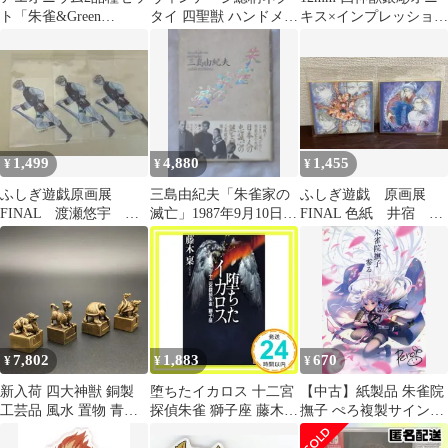
ト「朱雀&Green
タイ 四聖獣 ハンドメイ
キス×インプレッション
Demon」
ド 青龍 朱雀 白虎 玄武
ストーン パワーストー
古代文字
ン ブレスレット天然石
運気上昇 開運 お守り
青龍 白虎 玄武 朱雀
（ゴールド）メンズ・
レディース 男性・女性
数珠ブレス 開運 [37]
1,499
4,880
1,455
¥
¥
¥
ふしぎ遊戯原画展
三島由紀夫「朱雀家の
ふしぎ遊戯 原画展
FINAL 渡瀬悠宇 ク
滅亡」1987年9月10日初
FINAL 色紙 井宿 柳
リアステッカーセッ
版発行 河出書房新社
宿 翼宿 渡瀬悠宇
ト 翼宿 朱雀
7,802
1,883
670
¥
¥
¥
新入荷 四大神獣 銅製
堕ちたイカロス 十二宮
【中古】紙製品 朱雀院
工芸品 風水 置物 青
探偵朱雀 獅子座 藤木
撫子 ぺろ複製サイン入
龍、白虎、朱雀、玄
稟_02
りB5イラストカード