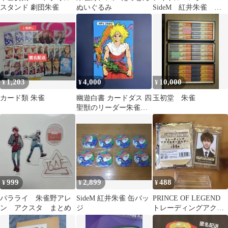
スタンド 劇団朱雀
ぬいぐるみ
SideM 紅井朱雀 ア
クリルキーホルダー
1,203
4,000
10,000
¥
¥
¥
カード類 朱雀
幽遊白書 カードダス 四
玉初堂 朱雀
聖獣のリーダー朱雀
原作絵
999
2,899
488
¥
¥
¥
パラライ 朱雀野アレ
SideM 紅井朱雀 缶バッ
PRINCE OF LEGEND
ン アクスタ まとめ
ジ
トレーディングアクリ
ルキーホルダー（朱雀
奏）