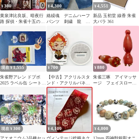
300
4,300
4,551
¥
¥
¥
黄泉津比良坂、暗夜行
絡繰魂 デニムハーフ
新品 玉初堂 線香 朱雀
路 探偵・朱雀十五の事
パンツ 刺繍 龍
大バラ 361
件簿4 藤木稟
鳳凰 朱雀 和柄 32
1,555
700
880
現在 ¥
¥
¥
朱雀野アレン ドプボ
【中古】アクリルスタ
朱雀三啄 アイマッサ
2025 ラベル缶 シート
ンド・アクリルパネル
ージ フェイスローラ
当たり付き（7）
紅井朱雀 「アイドルマ
ー 目元マッサージ 1
スター SideM POP UP
点
SHOP in なんばマルイ
トレーディングミニキ
ャラアクリルスタンド
Bグループ」
300
4,100
4,000
現在 ¥
¥
¥
アエオニウム2品種セッ
ヴィンテージ総柄ネク
12mm 四神獣銀彫オニ