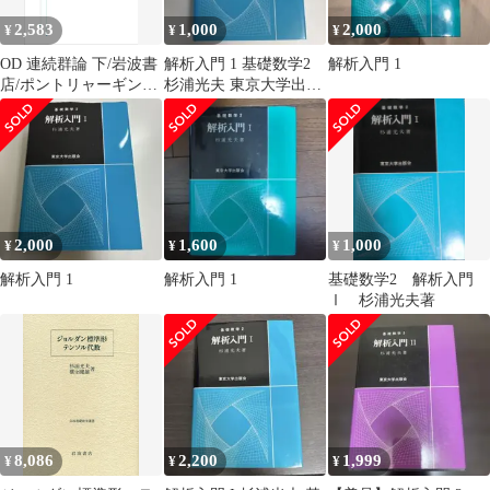
2,583
1,000
2,000
¥
¥
¥
OD 連続群論 下/岩波書
解析入門 1 基礎数学2
解析入門 1
店/ポントリャーギン
杉浦光夫 東京大学出版
（ペーパーバック）
会
2,000
1,600
1,000
¥
¥
¥
解析入門 1
解析入門 1
基礎数学2 解析入門
Ⅰ 杉浦光夫著
8,086
2,200
1,999
¥
¥
¥