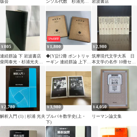
版会
ンソル代数 杉浦光
岩波書店
夫 横沼健雄
5%OFF
805
1,800
2,980
¥
¥
¥
連続群論 下 岩波書店
◆[Y]計2冊 ポントリャ
筑摩現代文学大系 日
柴岡泰光・杉浦光夫・
ーギン 連続群論 上下巻
本文学の名作 10冊セッ
宮崎功【外函無し】
柴岡泰光 杉浦光夫 宮崎
ト 筑摩書房【2】
功 岩波書店 1966年
2,780
3,980
4,050
¥
¥
¥
解析入門 (1) | 杉浦 光夫
ブルバキ数学史(上・
リーマン論文集
下)