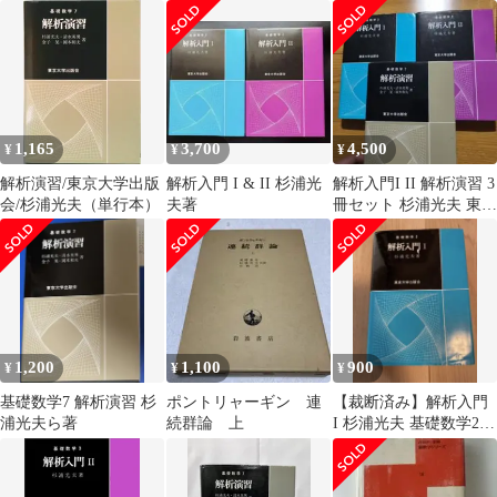
1,165
3,700
4,500
¥
¥
¥
解析演習/東京大学出版
解析入門 I & II 杉浦光
解析入門I II 解析演習 3
会/杉浦光夫（単行本）
夫著
冊セット 杉浦光夫 東京
大学出版会
1,200
1,100
900
¥
¥
¥
基礎数学7 解析演習 杉
ポントリャーギン 連
【裁断済み】解析入門
浦光夫ら著
続群論 上
I 杉浦光夫 基礎数学2
東京大学出版会