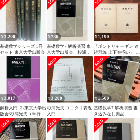
3,200
780
1,190
¥
¥
¥
基礎数学シリーズ 5冊
基礎数学7 解析演習 東
「ポントリャーギン 連
セット 東京大学出版会
京大学出版会、杉浦光
続群論 上下巻揃い」 柴
夫、清水英男、金子
岡泰光・杉浦光夫・宮
晃、岡本和夫
崎功共訳 岩波書店 1981
年6月10日 第21刷発行
重版 ☆リー群/位相群/
微分幾何学/抽象代数/解
析学/数学理論/数理科
学/大学数学/専門書/研
3,017
3,200
1,500
¥
¥
¥
究資料 LUZYQW
ccB47nm17
解析入門 ２/東京大学出
杉浦光夫 ユニタリ表現
基礎数学7 解析演習 書
版会/杉浦光夫（単行
入門
き込みなし美品
本）