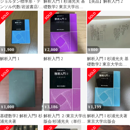
ジョルダン標準形・テ
解析入門 I 杉浦光夫 基
【美品】解析入門 2
ンソル代数/岩波書店/杉
礎数学2 東京大学出版
浦光夫（単行本）
会
1,900
2,000
800
¥
¥
¥
解析入門 1
解析入門 2
解析入門 I 杉浦光夫 基
礎数学2 東京大学出版
会
1,000
3,186
1,199
¥
¥
¥
基礎数学2 解析入門I 杉
解析入門 ２/東京大学出
解析入門 I 杉浦光夫著
浦光夫著
版会/杉浦光夫（単行
東京大学出版会
本）