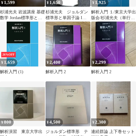
1,599
1,650
1,925
¥
¥
¥
杉浦光夫 岩波講座 基礎
杉浦光夫 ジョルダン
解析入門 １/東京大学出
数学 Jordan標準形と単
標準形と単因子論 I・II
版会/杉浦光夫（単行
因子論 I II 第１次刊行
2冊 岩波講座基礎数
本）
学 代数
26%OFF
1,659
2,400
2,299
¥
¥
¥
解析入門 (1)
解析入門 2
解析入門 2
800
4,500
2,300
¥
¥
¥
解析演習 東京大学出
ジョルダン標準形 テ
連続群論 上下巻セット