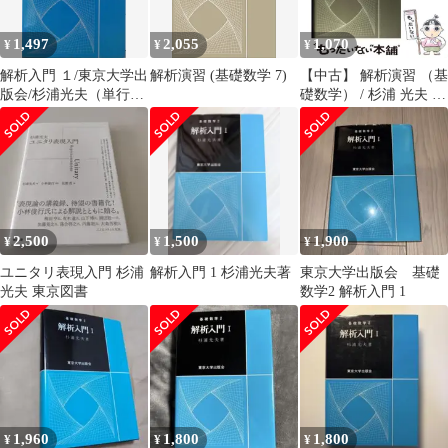
1,497
2,055
1,070
¥
¥
¥
解析入門 １/東京大学出
解析演習 (基礎数学 7)
【中古】 解析演習 （基
版会/杉浦光夫（単行
礎数学） / 杉浦 光夫 /
本）
東京大学出版会
2,500
1,500
1,900
¥
¥
¥
ユニタリ表現入門 杉浦
解析入門 1 杉浦光夫著
東京大学出版会 基礎
光夫 東京図書
数学2 解析入門 1
1,960
1,800
1,800
¥
¥
¥