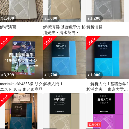
1,400
1,000
1,200
¥
¥
¥
解析演習
解析演習(基礎数学7) 杉
解析演習
浦光夫・清水英男・金
子光・岡本和夫
3,399
1,700
1,000
¥
¥
¥
moritaka.akb4855様 リク
解析入門 1
「解析入門 I 基礎数学2
エスト 10点 まとめ商品
杉浦光夫」 東京大学出
版会
22%OFF