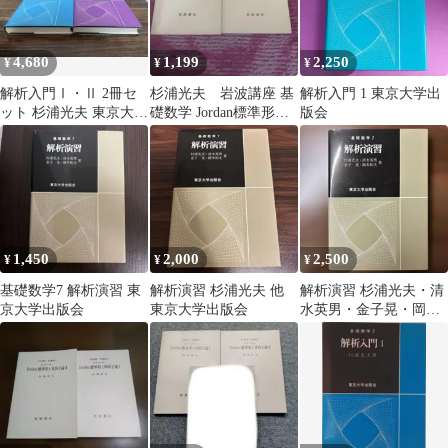
4,680
1,199
2,250
¥
¥
¥
解析入門Ⅰ・Ⅱ 2冊セ
杉浦光夫 岩波講座 基
解析入門 1 東京大学出
ット 杉浦光夫 東京大学
礎数学 Jordan標準形と
版会
出版会
単因子論 I・II 第一次
刊行
1,450
2,000
2,500
¥
¥
¥
基礎数学7 解析演習 東
解析演習 杉浦光夫 他
解析演習 杉浦光夫・清
京大学出版会
東京大学出版会
水英男・金子晃・岡本
和夫 東京大学出版会