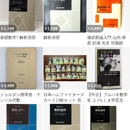
2,500
1,500
6,089
¥
¥
¥
基礎数学7 解析演習
解析演習
連続群論入門 山内 恭
彦,杉浦 光夫 培風館
4,980
1,000
1,930
¥
¥
¥
ジョルダン標準形・テ
日本ハムファイターズ
【中古】ブルバキ数学
ンソル代数
カード23枚セット 宮西
史 上 (ちくま学芸文庫
尚生 糸井嘉男 金子誠
フ 25-1)／ニコラ・ブル
バキ 著 ; 村田全, 清水
達雄, 杉浦光夫 訳／筑
摩書房