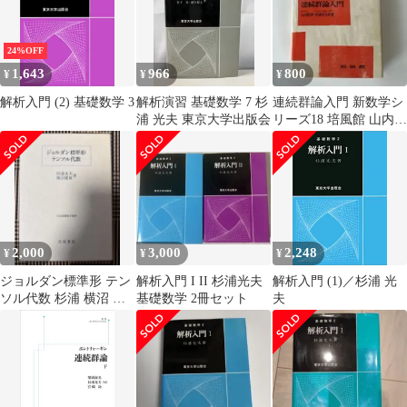
24%OFF
1,643
966
800
¥
¥
¥
解析入門 (2) 基礎数学 3
解析演習 基礎数学 7 杉
連続群論入門 新数学シ
浦 光夫 東京大学出版会
リーズ18 培風館 山内恭
彦 杉浦光夫
2,000
3,000
2,248
¥
¥
¥
ジョルダン標準形 テン
解析入門 I II 杉浦光夫
解析入門 (1)／杉浦 光
ソル代数 杉浦 横沼 箱
基礎数学 2冊セット
夫
付き 綺麗