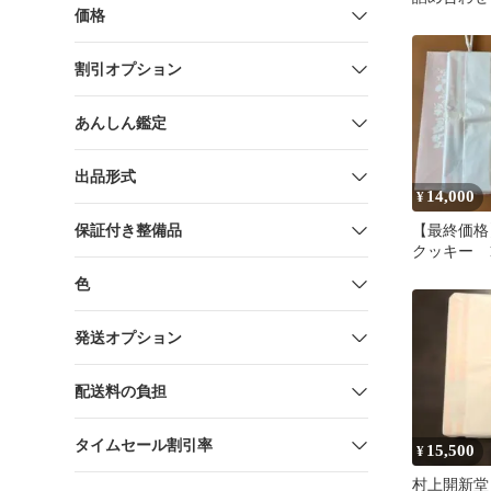
価格
フ手提げ袋付
日
割引オプション
あんしん鑑定
出品形式
14,000
¥
保証付き整備品
【最終価格
クッキー 1
賞味期限9/1
色
発送オプション
配送料の負担
タイムセール割引率
15,500
¥
村上開新堂