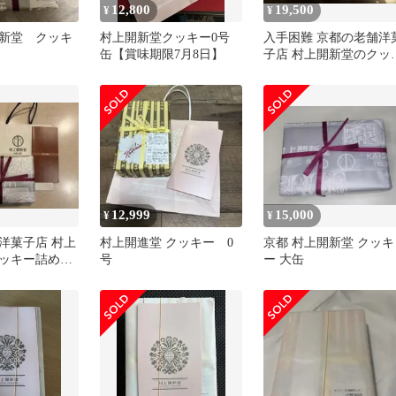
12,800
19,500
¥
¥
新堂 クッキ
村上開新堂クッキー0号
入手困難 京都の老舗洋
缶【賞味期限7月8日】
子店 村上開新堂のクッ
ー詰め合わせ小缶 2缶
12,999
15,000
¥
¥
洋菓子店 村上
村上開進堂 クッキー 0
京都 村上開新堂 クッキ
ッキー詰め合
号
ー 大缶
1缶