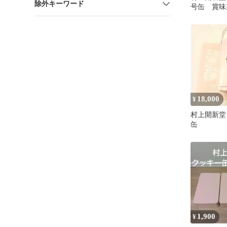
除外キーワード
号缶 賞味
2026/9/
18,000
¥
村上開新堂 
缶
1,900
¥