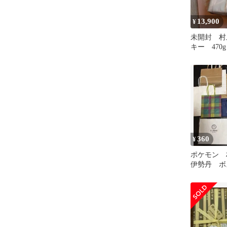
13,900
¥
未開封 村
キー 470g
360
¥
ポケモン
伊勢丹 
ブルーナ 
ー 10枚