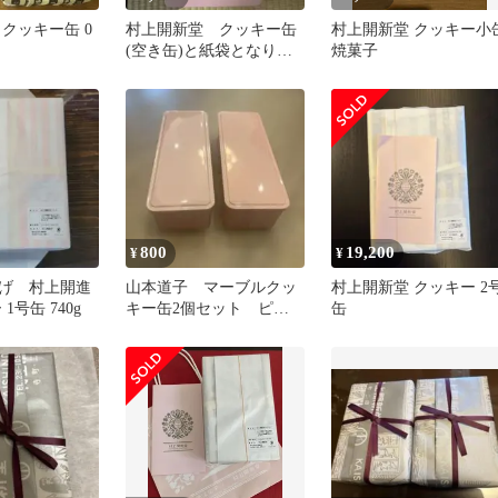
クッキー缶 0
村上開新堂 クッキー缶
村上開新堂 クッキー小
(空き缶)と紙袋となりま
焼菓子
す。
800
19,200
¥
¥
げ 村上開進
山本道子 マーブルクッ
村上開新堂 クッキー 2
1号缶 740g
キー缶2個セット ピン
缶
ク 村上開新堂