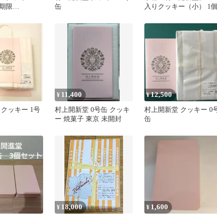
期限
缶
入りクッキー（小） 1
25 新品未開封
11,400
12,500
¥
¥
クッキー 1号
村上開新堂 0号缶 クッキ
村上開新堂 クッキー 0
ー 焼菓子 東京 未開封
缶
18,000
1,600
¥
¥