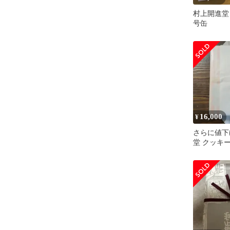
村上開進堂 
号缶
16,000
¥
さらに値下
堂 クッキー 