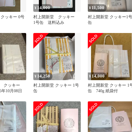
14,000
11,500
¥
¥
クッキー 0号
村上開新堂 クッキー
村上開新堂 クッキー1
1号缶 送料込み
缶
14,250
14,000
¥
¥
堂 クッキー
村上開新堂 クッキー 1号
村上開新堂 クッキー 1
6年10月08日
缶
缶 740g 紙袋付