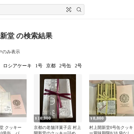
新堂 の検索結果
中のみ表示
ロシアケーキ
1号
京都
2号缶
2号
10,000
8,800
¥
¥
堂 クッキー
京都の老舗洋菓子店 村上
村上開新堂0号缶クッキ
 0号缶 パン
開新堂のクッキー詰め合
ー賞味期限8/18 袋なし