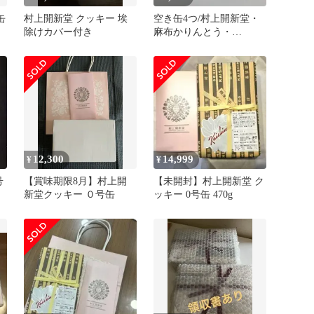
缶
村上開新堂 クッキー 埃
空き缶4つ/村上開新堂・
除けカバー付き
麻布かりんとう・
TEAPOND他
12,300
14,999
¥
¥
号
【賞味期限8月】村上開
【未開封】村上開新堂 ク
新堂クッキー ０号缶
ッキー 0号缶 470g