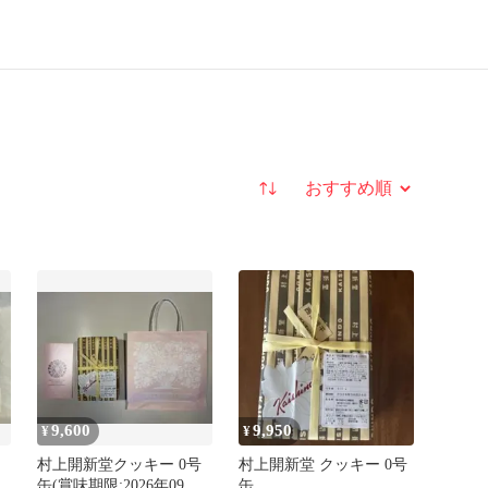
並び替え
9,600
9,950
¥
¥
村上開新堂クッキー 0号
村上開新堂 クッキー 0号
缶(賞味期限:2026年09月
缶