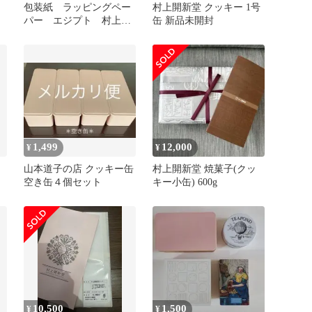
包装紙 ラッピングペー
村上開新堂 クッキー 1号
パー エジプト 村上開
缶 新品未開封
新堂
1,499
12,000
¥
¥
山本道子の店 クッキー缶
村上開新堂 焼菓子(クッ
空き缶４個セット
キー小缶) 600g
10,500
1,500
¥
¥