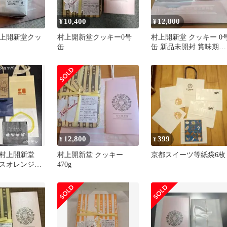
10,400
12,800
¥
¥
上開新堂クッ
村上開新堂クッキー0号
村上開新堂 クッキー 0
缶
缶 新品未開封 賞味期限
2026年9月4日
12,800
399
¥
¥
 村上開新堂
村上開新堂 クッキー
京都スイーツ等紙袋6枚
ボスオレンジ
470g
紙袋 ショッパ