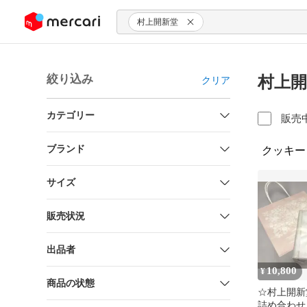
ンツにスキップ
村上開新堂
絞り込み
村上開
クリア
カテゴリー
販売
ブランド
クッキー
サイズ
販売状況
出品者
10,800
¥
商品の状態
☆村上開新
詰め合わせ