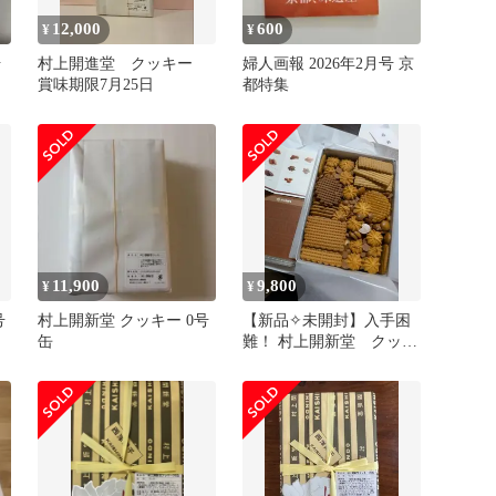
12,000
600
¥
¥
号
村上開進堂 クッキー
婦人画報 2026年2月号 京
賞味期限7月25日
都特集
11,900
9,800
¥
¥
号
村上開新堂 クッキー 0号
【新品✧未開封】入手困
缶
難！ 村上開新堂 クッキ
ー缶 小缶