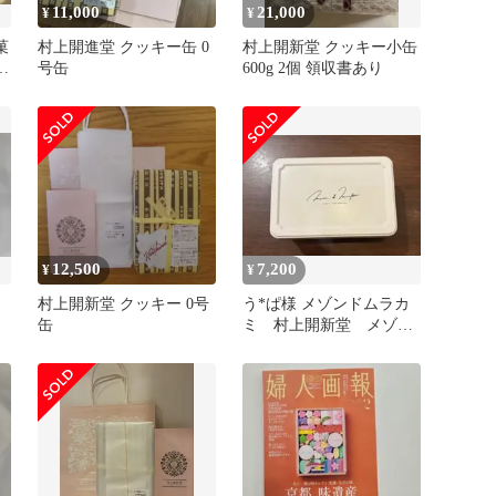
11,000
21,000
¥
¥
菓
村上開進堂 クッキー缶 0
村上開新堂 クッキー小缶
キ
号缶
600g 2個 領収書あり
12,500
7,200
¥
¥
村上開新堂 クッキー 0号
う*ぱ様 メゾンドムラカ
缶
ミ 村上開新堂 メゾ
ン・ド・ビスキュイプテ
ィ クッキー缶