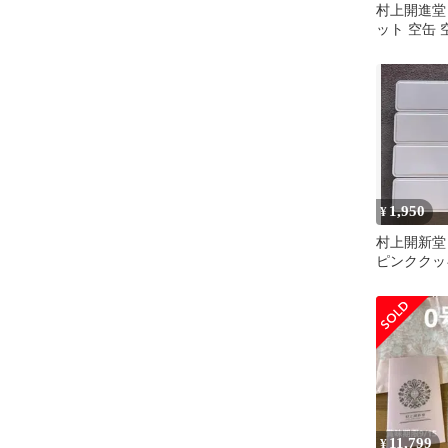
村上開進堂 
ット 空缶
クの缶 ク
1,950
¥
村上開新
ピンククッ
缶5個
11,799
¥