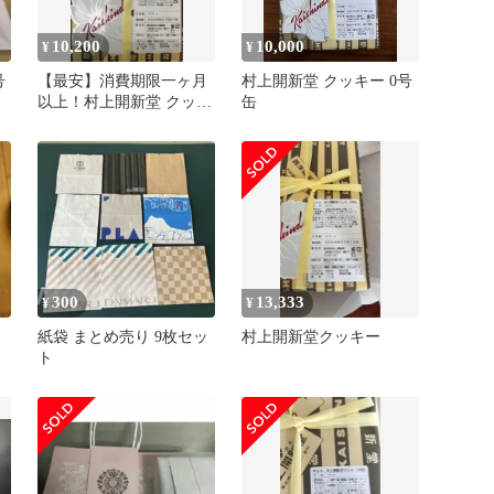
10,200
10,000
¥
¥
号
【最安】消費期限一ヶ月
村上開新堂 クッキー 0号
以上！村上開新堂 クッキ
缶
ー缶 0号缶
300
13,333
¥
¥
紙袋 まとめ売り 9枚セッ
村上開新堂クッキー
ト