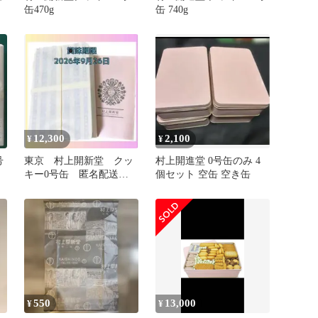
個
缶470g
缶 740g
12,300
2,100
¥
¥
号
東京 村上開新堂 クッ
村上開進堂 0号缶のみ 4
キー0号缶 匿名配送
個セット 空缶 空き缶
【賞味期限9月26日】
550
13,000
¥
¥