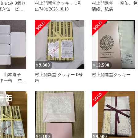
缶のみ 3個セ
村上開新堂クッキー 1号
村上開進堂 空缶、包
 空き缶 ピン
缶740g 2026.10.10
装紙、紙袋
ッキー缶
9,800
12,500
¥
¥
堂 山本道子
村上開新堂 クッキー 0号
村上開進堂クッキー
キー缶 空き
缶
1,100
9,500
¥
¥