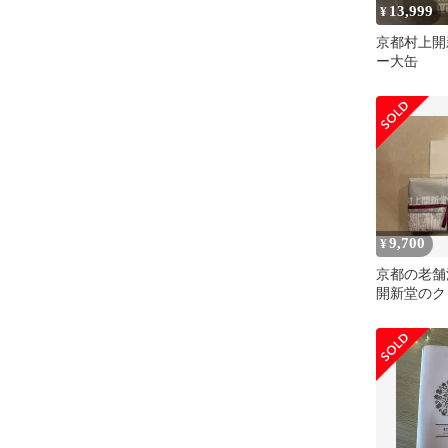
13,999
¥
京都村上開
ー大缶
9,700
¥
京都の老舗
開新堂のク
わせ小缶 