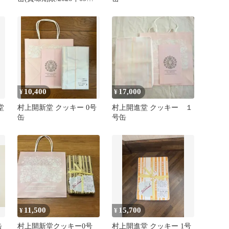
18日)
10,400
17,000
¥
¥
堂
村上開新堂 クッキー 0号
村上開進堂 クッキー １
缶
号缶
11,500
15,700
¥
¥
缶
村上開新堂クッキー0号
村上開進堂 クッキー 1号