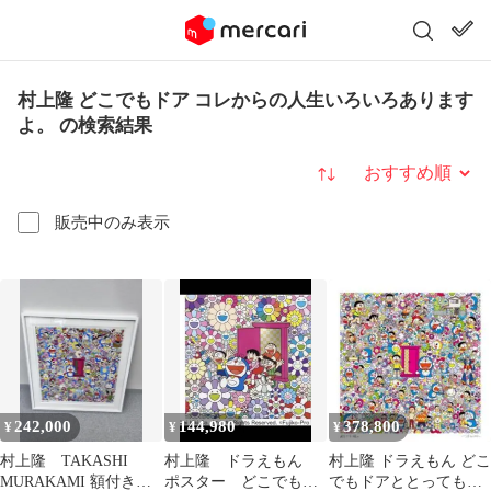
村上隆 どこでもドア コレからの人生いろいろあります
よ。 の検索結果
並び替え
販売中のみ表示
242,000
144,980
378,800
¥
¥
¥
村上隆 TAKASHI
村上隆 ドラえもん
村上隆 ドラえもん どこ
MURAKAMI 額付きド
ポスター どこでもド
でもドアととっても良