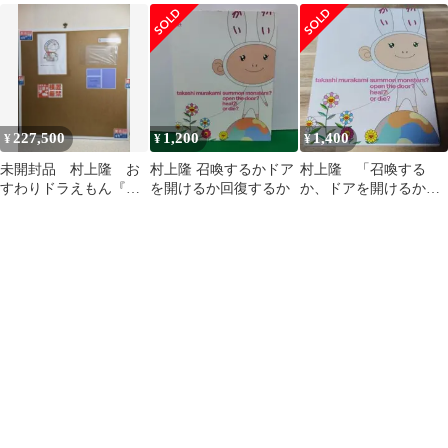
ラえもん どこでもドア
アで助かった
い日のスケッチ 版画
227,500
1,200
1,400
¥
¥
¥
未開封品 村上隆 お
村上隆 召喚するかドア
村上隆 「召喚する
すわりドラえもん『ど
を開けるか回復するか
か、ドアを開けるか、
こでもドア』シルクス
回復するか、全滅する
クリーン
か」