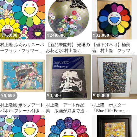
75,000
240,000
32,000
¥
¥
¥
村上隆 ふんわりスーパ
【新品未開封】 光琳の
【値下げ不可】極美
ーフラットフラワーズ
お花と水 村上隆 /
品 村上隆 フラワ
ED300 サイン入り
Takashi Murakami
ー フロアマット
9,600
3,500
38,000
¥
¥
¥
村上隆風 ポップアート
村上隆 アート作品
村上隆 ポスター
パネル フレーム付き 現
集 版画が好きで造っ
「Blue Life Force,
代アート カラフル イン
て来ました 新品未使
2012」 (額装あり)
テリア
用