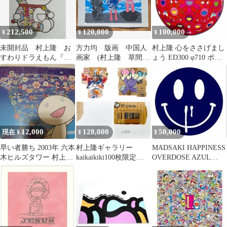
212,500
120,000
100,000
¥
¥
¥
未開封品 村上隆 お
方力均 版画 中国人
村上隆 心をささげまし
すわりドラえもん『ど
画家 (村上隆 草間彌
ょう ED300 φ710 ポス
こでもドア』シルクス
生 奈良美智 ロッカ
ター
クリーン
クアヤコ)
12,000
128,000
50,000
現在 ¥
¥
¥
早い者勝ち 2003年 六本
村上隆ギャラリー
MADSAKI HAPPINESS
木ヒルズタワー 村上隆
kaikaikiki100枚限定
OVERDOSE AZUL
ポスター額縁付き A3サ
TENGAone 版画2種2枚
MARIANO_
イズ