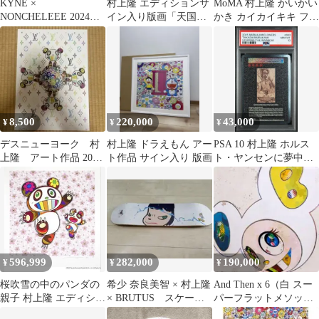
KYNE ×
村上隆 エディションサ
MoMA 村上隆 かいかい
NONCHELEEE 2024
イン入り版画「天国の
かき カイカイキキ フラ
Untitled
門」 ED 100
ワー カード
8,500
220,000
43,000
¥
¥
¥
デスニューヨーク 村
村上隆 ドラえもん アー
PSA 10 村上隆 ホルス
上隆 アート作品 2019
ト作品 サイン入り 版画
ト・ヤンセンに夢中だ
年
った24歳の私
596,999
282,000
190,000
¥
¥
¥
桜吹雪の中のパンダの
希少 奈良美智 × 村上隆
And Then x 6（白 スー
親子 村上隆 エディショ
× BRUTUS スケート
パーフラットメソッド
ンサイン入り版画 80番
ボード カイカイキキ 版
耳が青と黄色）未開封