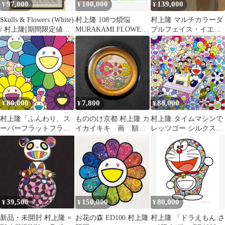
97,000
100,000
139,000
¥
¥
¥
Skulls & Flowers (White)
村上隆 108つ煩悩
村上隆 マルチカラーダ
/ 村上隆[期間限定値下
MURAKAMI.FLOWERS
ブルフェイス・イエロ
げ中]
サインあり
ー
80,000
7,800
88,000
¥
¥
¥
村上隆「ふんわり、ス
もののけ京都 村上隆 カ
村上隆 タイムマシンで
ーパーフラットフラワ
イカイキキ 画 額
レッツゴー シルクスク
ーズ」ED300 直筆サイ
縁 インテリア
リーン 版画 限定300部
ン入り
39,500
150,000
80,000
¥
¥
¥
新品・未開封 村上隆 ×
お花の森 ED100 村上隆
村上隆 「ドラえもん さ