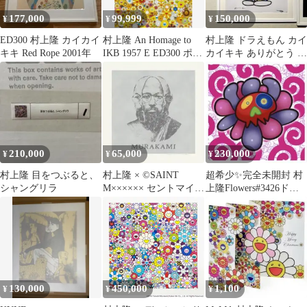
177,000
99,999
150,000
¥
¥
¥
ED300 村上隆 カイカイ
村上隆 An Homage to
村上隆 ドラえもん カイ
キキ Red Rope 2001年
IKB 1957 E ED300 ポス
カイキキ ありがとう シ
ター
リアル111番
210,000
65,000
230,000
¥
¥
¥
村上隆 目をつぶると、
村上隆 × ©SAINT
超希少✨完全未開封 村
シャングリラ
M×××××× セントマイケ
上隆Flowers#3426ドク
ル MURAKAMI
ロ顔 11/100納品書付
130,000
450,000
1,100
¥
¥
¥