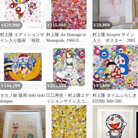
629,800
115,000
59,800
¥
¥
¥
村上隆 エディションサ
村上隆 An Homage to
村上隆 hiropon サイン
イン入り版画 『桜吹雪
Monopink, 1960 E
入り ポスター 2001
の中のパンダの親子』
ED300
144,299
285,000
75,000
¥
¥
¥
タカノ綾 版画 doki doki
江口寿史・村上隆エデ
村上隆 タイムふろしき
donpen
ィションサイン入コラ
ED300 500×500
ボ版画「famicom」シル
クスクリーン