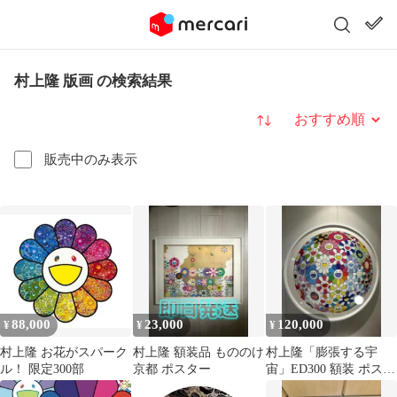
村上隆 版画 の検索結果
並び替え
販売中のみ表示
88,000
23,000
120,000
¥
¥
¥
村上隆 お花がスパーク
村上隆 額装品 もののけ
村上隆「膨張する宇
ル！ 限定300部
京都 ポスター
宙」ED300 額装 ポスタ
ー 納品書付