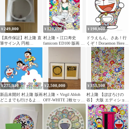
249,000
120,000
198,000
¥
¥
¥
【真作保証】村上隆 直
村上隆 × 江口寿史
ドラえもん、さあ！行
筆サイン入 円相
famicom ED100 版画 納
くぞ！Doraemon Here
（Enso）シルバー 額装
品書付
we go！ポスター
済 納品書あり
275,310
2,500,000
353,500
¥
¥
¥
新品未開封 村上隆 版画
村上隆 × Virgil Abloh
村上隆 【ぽぽろけの
どこまでも行けるよう
OFF-WHITE 2枚セット
谷】 大版 エディション
な！そんな青空！
額装済み
プリント