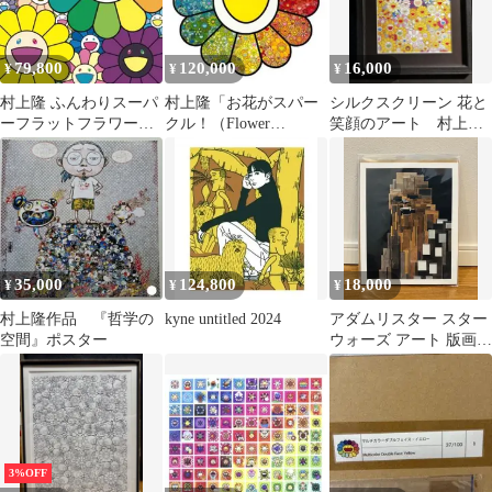
79,800
120,000
16,000
¥
¥
¥
村上隆 ふんわりスーパ
村上隆「お花がスパー
シルクスクリーン 花と
ーフラットフラワーズ
クル！（Flower
笑顔のアート 村上
ED300 サイン入
Sparkles!）」ED300
隆 LV "Death NYC
35,000
124,800
18,000
¥
¥
¥
村上隆作品 『哲学の
kyne untitled 2024
アダムリスター スター
空間』ポスター
ウォーズ アート 版画
チューバッカ シルクス
クリーン
3%OFF