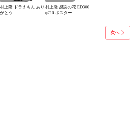
村上隆 ドラえもん あり
村上隆 感謝の花 ED300
がとう
φ710 ポスター
次へ