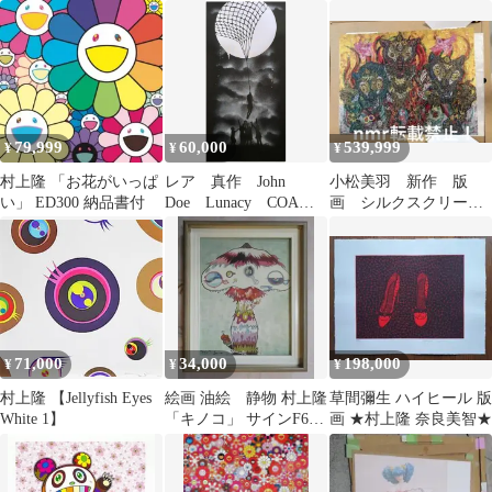
書付
入り 額装付き
79,999
60,000
539,999
¥
¥
¥
村上隆 「お花がいっぱ
レア 真作 John
小松美羽 新作 版
い」 ED300 納品書付
Doe Lunacy COA
画 シルクスクリー
直筆サイン 村上隆
ン kyne 村上隆 ロッカ
kyne
クアヤコ
71,000
34,000
198,000
¥
¥
¥
村上隆 【Jellyfish Eyes
絵画 油絵 静物 村上隆
草間彌生 ハイヒール 版
White 1】
「キノコ」 サインF6サ
画 ★村上隆 奈良美智★
イズ額装済み 肉筆手描
き