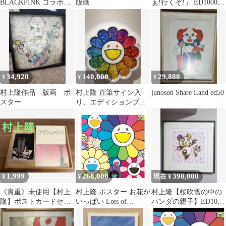
BLACKPINK コラボポ
版画
ぁ!行くぞ!」 ED1000
スター（ブラック） 限
納品書付 ポスター作品
定品
34,920
140,000
29,800
¥
¥
¥
村上隆作品 版画 ポ
村上隆 直筆サイン入
junoson Share Land ed50
スター
り、エディションプリ
ント お花がスパーク
ル！
1,999
268,000
390,000
¥
¥
現在 ¥
《貴重》未使用【村上
村上隆 ポスター お花が
村上隆【桜吹雪の中の
隆】ポストカードセッ
いっぱい Lots of
パンダの親子】ED100
ト六本木ヒルズ アート
Flowers
サイン入版画シルクス
カイカイ キキ
クリーン額装品