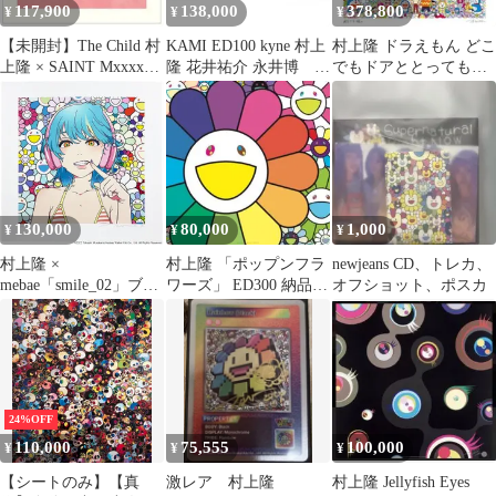
117,900
138,000
378,800
¥
¥
¥
【未開封】The Child 村
KAMI ED100 kyne 村上
村上隆 ドラえもん どこ
上隆 × SAINT Mxxxxxx
隆 花井祐介 永井博 山
でもドアととっても良
版画
田康平
い日のスケッチ 版画
130,000
80,000
1,000
¥
¥
¥
村上隆 ×
村上隆 「ポップンフラ
newjeans CD、トレカ、
mebae「smile_02」ブル
ワーズ」 ED300 納品書
オフショット、ポスカ
ーヘアー ピンクヘッド
付
ホン
24%OFF
110,000
75,555
100,000
¥
¥
¥
【シートのみ】【真
激レア 村上隆
村上隆 Jellyfish Eyes