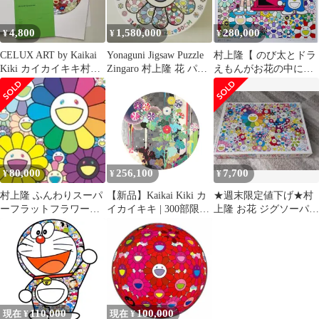
4,800
1,580,000
280,000
¥
¥
¥
CELUX ART by Kaikai
Yonaguni Jigsaw Puzzle
村上隆【 のび太とドラ
Kiki カイカイキキ村上
Zingaro 村上隆 花 パズ
えもんがお花の中にい
隆 KAWS
ル
ます 】版画
80,000
256,100
7,700
¥
¥
¥
村上隆 ふんわりスーパ
【新品】Kaikai Kiki カ
★週末限定値下げ★村
ーフラットフラワーズ
イカイキキ | 300部限定
上隆 お花 ジグソーパズ
ED300 サイン入り
2010年製作 | 村上隆 心
ル 1000ピース
から菊の五体投地-光
琳- オフセット印刷 版
画 ポスター | マルチカ
ラー | 71cm×71cm
110,000
100,000
現在 ¥
現在 ¥