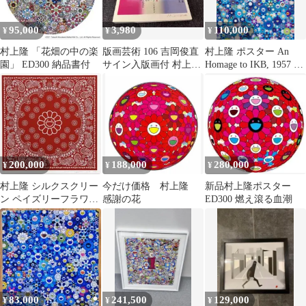
95,000
3,980
110,000
¥
¥
¥
村上隆 「花畑の中の楽
版画芸術 106 吉岡俊直
村上隆 ポスター An
園」 ED300 納品書付
サイン入版画付 村上隆
Homage to IKB, 1957 F
1999 アート本デザイン
ED300
200,000
188,000
280,000
¥
¥
¥
村上隆 シルクスクリー
今だけ価格 村上隆
新品村上隆ポスター
ン ペイズリーフラワ
感謝の花
ED300 燃え滾る血潮
ー 版画
83,000
241,500
129,000
¥
¥
¥