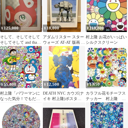
125,000
18,000
119,800
¥
¥
¥
そして、そしてそして
アダムリスター スター
村上隆 お花がいっぱい
そしてそして and than
ウォーズ AT-AT 版画 シ
シルクスクリーン
赤 村上隆 DOB 複製画
ルクスクリーン
55,000
12,500
1,650
¥
¥
¥
村上隆「パワーマンに
DEATH NYC カウズ(ナ
カラフル花モチーフス
なった気分！でもだい
イキ 村上隆)ポスター
テッカー 村上隆 ラ
じょうぶ？」ED300 ポ
版画 未使用 No.02
ンダム7枚セット
スター作品