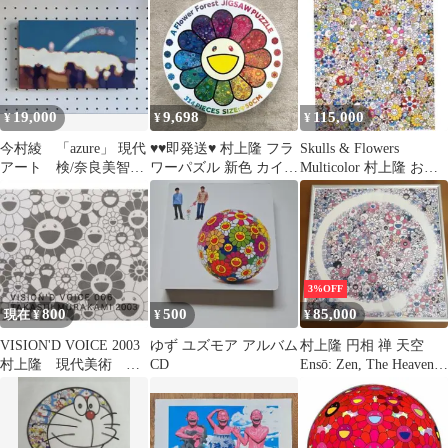
代
画
19,000
9,698
115,000
¥
¥
¥
今村綾 「azure」 現代
♥♥即発送♥ 村上隆 フラ
Skulls & Flowers
アート 検/奈良美智
ワーパズル 新色 カイカ
Multicolor 村上隆 お花
村上隆 草間彌生
イキキ 314ピース
ドクロ
3%OFF
800
500
85,000
現在 ¥
¥
¥
VISION'D VOICE 2003
ゆず ユズモア アルバム
村上隆 円相 禅 天空
村上隆 現代美術 カ
CD
Ensō: Zen, The Heavens,
イカイキキ
2016