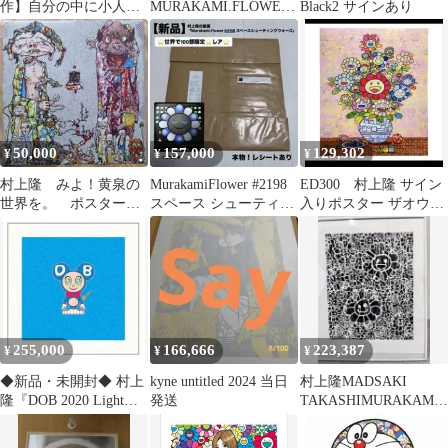
作】自分の中に小人が
MURAKAMI.FLOWERS
Black2 サインあり
いる 村上 隆（Takashi
直筆サイン
Murakami） オフセッ
ト 作家直筆サイン
50,000
157,000
129,302
¥
¥
¥
村上隆 みよ！黄泉の
MurakamiFlower #2198
ED300 村上隆 サイン
世界を。 ポスター
スペース シューティン
入りポスター ザオウー
アート 人気画家 (草
グウォーズ 版画
キーのお花の絵へのあ
間彌生 奈良美智)
こがれ
255,000
166,666
223,387
¥
¥
¥
◆新品・未開封◆ 村上
kyne untitled 2024 当日
村上隆MADSAKI
隆『DOB 2020 Light
発送
TAKASHIMURAKAMI
BLUE』100部限定
マサキシルクフラワー
額付