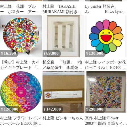
村上隆 花畑 ブル
村上隆 TAKASHI
Ly painter 額装込
ー ポスター アー
MURAKAMI 額付きド
み Kaws kyne
ト 人気画家 (草間彌
ラえもん どこでもドア
村上隆 奈良美智
生 奈良美智)
16,500
69,800
130,000
¥
¥
¥
【希少】村上隆・カイ
杉全直 「無題」 検
村上隆 レインボーお花
カイキキプレート 「飾
／草間彌生 李禹煥
にっこりね！ ED100 納
り盾付き:OK」
村上隆
品書付
120,000
142,000
298,000
¥
¥
¥
村上隆 フラワーレイン
村上隆 ピンキーちゃん
真作 村上隆 Flower
ボーボール ED300 納品
2003年 版画 直筆サイン