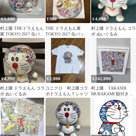
1,600
900
4,000
¥
¥
¥
村上隆 THEドラえもん
THE ドラえもん展
村上隆 ドラえもん コラ
展 TOKYO 2017 缶バッ
TOKYO 2017 缶バッジ
ボ ぬいぐるみ
ジ
村上隆
4,990
2,000
242,000
¥
¥
¥
村上隆 ドラえもん コラ
ユニクロ 村上隆コラ
村上隆 TAKASHI
ボ ぬいぐるみ
ボドラえもんＴシャツ
MURAKAMI 額付きド
ラえもん どこでもドア