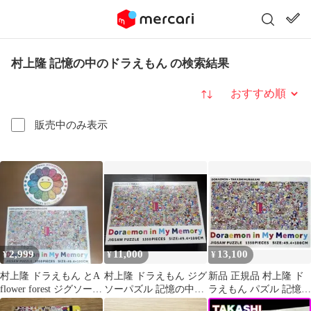
村上隆 記憶の中のドラえもん の検索結果
並び替え
販売中のみ表示
2,999
11,000
13,100
¥
¥
¥
村上隆 ドラえもん とA
村上隆 ドラえもん ジグ
新品 正規品 村上隆 ド
flower forest ジグソーパ
ソーパズル 記憶の中の
ラえもん パズル 記憶の
ズル２点 箱のみ
ドラえもん 1350ピース
中のドラえもん 限定品