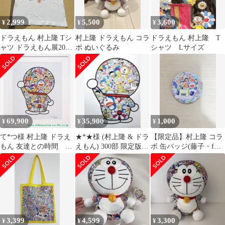
2,999
5,500
3,600
¥
¥
¥
ドラえもん 村上隆 Tシ
村上隆 ドラえもん コラ
ドラえもん 村上隆 T
ャツ ドラえもん展2017
ボ ぬいぐるみ
シャツ Lサイズ
半袖Tシャツ ut
69,900
35,900
1,000
¥
¥
¥
て*つ様 村上隆 ドラえ
★*★様 (村上隆 & ドラ
【限定品】村上隆 コラ
もん 友達との時間
えもん) 300部 限定版
ボ 缶バッジ(藤子・f・
211/300
販売証明書
不二雄が中央に描かれ
ている作品)
3,399
4,599
3,300
¥
¥
¥