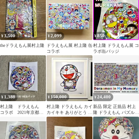
3,500
2,099
850
¥
¥
¥
theドラえもん展村上隆
ドラえもん展 村上隆 缶
村上隆 ドラえもん展 コ
コラボ
ラボ缶バッジ
1,388
150,000
24,400
¥
¥
¥
村上隆 ドラえもん
村上隆 ドラえもん カイ
新品 限定 正規品 村上
コラボ 2021年京都展
カイキキ ありがとう シ
隆 ドラえもん パズル
購入 缶バッジ 新品
リアル111番
記憶の中のドラえもん
正規品保証
2個セット