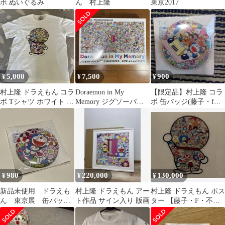
ボ ぬいぐるみ
ん 村上隆
東京2017
5,000
7,500
900
¥
¥
¥
村上隆 ドラえもん コラ
Doraemon in My
【限定品】村上隆 コラ
ボ Tシャツ ホワイト L
Memory ジグソーパズ
ボ 缶バッジ(藤子・f・
サイズ
ル1350ピース 村上隆
不二雄が中央に描かれ
ている作品)
980
220,000
130,000
¥
¥
¥
新品未使用 ドラえも
村上隆 ドラえもん アー
村上隆 ドラえもん ポス
ん 東京展 缶バッ
ト作品 サイン入り 版画
ター 【藤子・F・不二
ジ バッジ ピンズ
雄先生とドラえもんが
村上隆 コラボ
お花畑に居る】