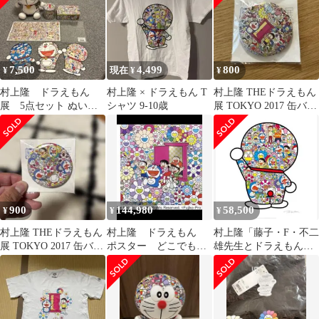
7,500
4,499
800
¥
現在 ¥
¥
村上隆 ドラえもん
村上隆 × ドラえもん T
村上隆 THEドラえもん
展 5点セット ぬいぐ
シャツ 9-10歳
展 TOKYO 2017 缶バッ
るみ（タグ付き）
ジ
900
144,980
58,500
¥
¥
¥
村上隆 THEドラえもん
村上隆 ドラえもん
村上隆「藤子・F・不二
展 TOKYO 2017 缶バッ
ポスター どこでもド
雄先生とドラえもんが
ジ
アで助かった
お花畑に居る」ED1000
納品書付