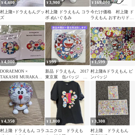
4,400
3,900
169,000
¥
¥
¥
村上隆×ドラえもんグッ
村上隆 ドラえもん コラ
今だけ価格 村上隆 ド
ズ
ボ ぬいぐるみ
ラえもん おすわりドラ
えもん 泣いたり笑った
り ED300
4,000
999
1,599
¥
¥
¥
DORAEMON ×
新品 ドラえもん 2017
村上隆&ドラえもん ピ
TAKASHI MURAKAMI
東京展 缶バッジ バ
ンバッジ
ドラえもん村上隆 バッ
ッジ ピンズ 村上隆
ジ
4,350
1,800
3,300
¥
¥
¥
村上隆 ドラえもん コラ
ユニクロ ドラえも
村上隆 ドラえもん