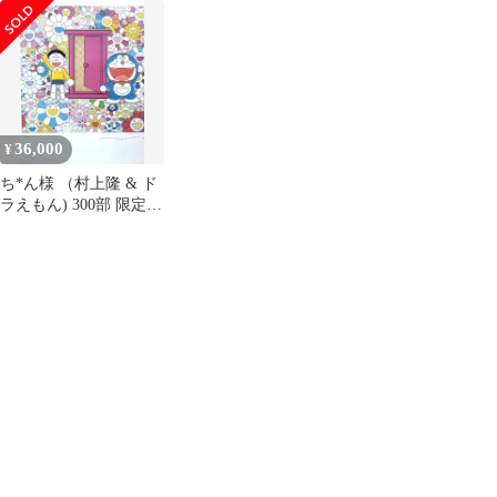
M
ピンズ
36,000
¥
ち*ん様 （村上隆 & ド
ラえもん) 300部 限定版
販売証明書