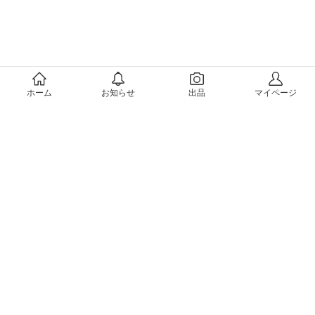
メルカリについて
ホーム
お知らせ
出品
マイページ
会社概要（運営会社）
採用情報
プレスリリース
公式ブログ
プレスキット
メルカリUS
メルカリShops
m department（エムデパ）
ヘルプ
ヘルプセンター（ガイド・お問い合わせ）
メルカリShopsでショップを開設する
メルカリShops ショップ管理画面にログイン
メルカリShops出店者向けガイド
お問い合わせ一覧