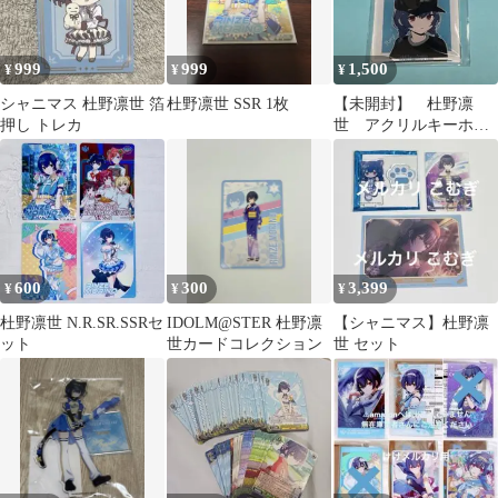
999
999
1,500
¥
¥
¥
シャニマス 杜野凛世 箔
杜野凛世 SSR 1枚
【未開封】 杜野凛
押し トレカ
世 アクリルキーホル
ダー
600
300
3,399
¥
¥
¥
杜野凛世 N.R.SR.SSRセ
IDOLM@STER 杜野凛
【シャニマス】杜野凛
ット
世カードコレクション
世 セット