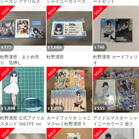
シーズン アクリルスタ
シャイニーカラーズ 杜
ードセット
ンド
野凛世 ちびぐるみ
777
1,666
700
¥
¥
¥
杜野凛世 まとめ売
杜野凛世
杜野凛世 カードフォリ
り 箔押し
オ
1,800
1,899
555
¥
¥
¥
杜野凛世 公式アクリル
カードフォリオ シャニ
アイドルマスター シャ
スタンド 5thLIVE ver
マスvo.2 杜野凛世 9枚
イニーカラーズ 放ク
セット SSR R N
ラ 杜野凛世 グッズセ
ット