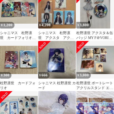
1,200
4,200
3,800
¥
¥
¥
シャニマス 杜野凛
シャニマス 杜野凛
杜野凛世 アクスタ＆缶
世 カードフォリオ
世 アクスタ アクキ
バッジ MY F＠VORITE
SSR
ー 缶バッジ
COLLECTION
300
666
3,000
¥
¥
¥
杜野凛世 カードフォ
シャニマス 杜野凛世 カ
杜野凛世 ポートレート
リオ
ード
アクリルスタンド エモ
カ アクリルカード