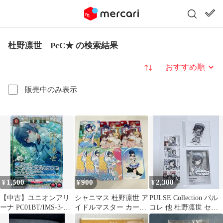
杜野凛世 PcC★ の検索結果
並び替え
販売中のみ表示
1,500
900
2,300
¥
¥
¥
【中古】ユニオンアリ
シャニマス 杜野凛世 ア
PULSE Collection パル
ーナ PC01BT/IMS-3-
イドルマスター カード
コレ 他 杜野凛世 セッ
049[PcC★]：(キラ)杜野
フォリオ サイン
ト