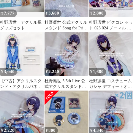
7,777
3,600
2,800
¥
¥
¥
杜野凛世 アクリル系
杜野凛世 公式アクリル
杜野凛世 ピクコレ セッ
グッズセット
スタンド Song for Prism
ト 023 024 ノーマル 非
アートワークス
売品 シャニマス
3,040
2,240
1,680
¥
¥
¥
【中古】アクリルスタ
杜野凛世 5.5th Live 公
杜野凛世 コスチューム
ンド・アクリルパネル
式アクリルスタンドキ
ガシャ デフィートオブ
[単品] 杜野凛世 283プ
ーホルダー 未開封
エンカウンター アクリ
ロ 放課後クライマック
ルスタンド
スガールズ アクリルス
タンド 「アイドルマス
ター シャイニーカラー
ズ」
2,220
800
4,340
¥
¥
¥