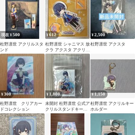
凛世(アイドル金箔押し
サイン入り)
500
612
2,500
現在 ¥
¥
¥
杜野凛世 アクリルスタ
杜野凛世 シャニマス 放
杜野凛世 アクスタ
ンド
クラ アクスタ アクリル
スタンド
300
1,800
1,150
¥
¥
¥
杜野凛世 クリアカー
未開封 杜野凛世 公式ア
杜野凛世 アクリルキー
ドコレクション
クリルスタンドキーホ
ホルダー
ルダー