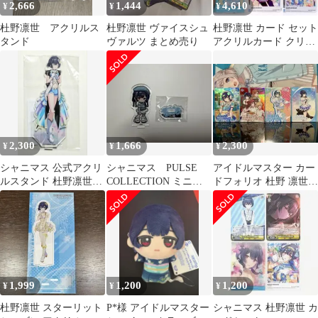
2,666
1,444
4,610
¥
¥
¥
杜野凛世 アクリルス
杜野凛世 ヴァイスシュ
杜野凛世 カード セット
タンド
ヴァルツ まとめ売り
アクリルカード クリア
カード シャニマス
2,300
1,666
2,300
¥
¥
¥
シャニマス 公式アクリ
シャニマス PULSE
アイドルマスター カー
ルスタンド 杜野凛世
COLLECTION ミニキ
ドフォリオ 杜野 凛世
(Over the prism)
ャラスタンド 杜野凛
SSR+R+N+SR
世
1,999
1,200
1,200
¥
¥
¥
杜野凛世 スターリット
P*様 アイドルマスター
シャニマス 杜野凛世 カ