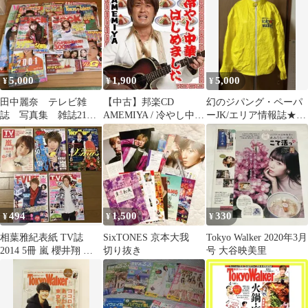
2013.5/7号
台・…
創元社
5,000
1,900
5,000
¥
¥
¥
田中麗奈 テレビ雑
【中古】邦楽CD
幻のジパング・ペーパ
誌 写真集 雑誌21冊
AMEMIYA / 冷やし中華
ーJK/エリア情報誌★非
2000年頃
はじめました / 東京ウ
売品‼️
ォーカーに載りました
494
1,500
330
¥
¥
¥
相葉雅紀表紙 TV誌
SixTONES 京本大我
Tokyo Walker 2020年3月
2014 5冊 嵐 櫻井翔 デ
切り抜き
号 大谷映美里
ビクロくん TOKIO