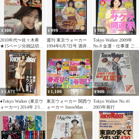
300
999
300
¥
¥
¥
2010年代〜佐々木希
週刊 東京ウォーカー
Tokyo Walker 2009年
★15ページ分雑誌切り
1994年6月7日号 酒井法
No.8 金運・仕事運 ご利
抜き★表紙女性誌美的
子
益東京41カ所
東京ウォーカー
1,671
1,100
900
¥
¥
¥
●Tokyo Walker (東京ウ
東京ウォーカー 関西ウ
Tokyo Walker No.41
ォーカー) 2014年 2/10
ォーカー SnowMan 宮
2003年発行
号 [雑誌]
舘涼太 表紙 雑誌2冊
セット