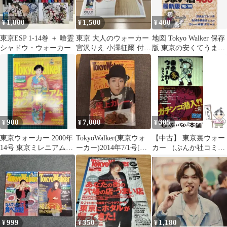
1,800
1,500
400
¥
¥
¥
東京ESP 1-14巻 ＋ 喰霊
東京 大人のウォーカー
地図 Tokyo Walker 保存
シャドウ・ウォーカー
宮沢りえ 小澤征爾 付録
版 東京の安くてうまい
付
店 1998年12月
900
7,000
305
¥
¥
¥
東京ウォーカー 2000年
TokyoWalker(東京ウォ
【中古】 東京裏ウォー
14号 東京ミレニアムカ
ーカー)2014年7/1号[雑
カー （ぶんか社コミッ
ウントダウン 鈴木亜美
誌]
クス） / 桜木 さゆみ /
ぶんか社
999
350
1,180
¥
¥
¥