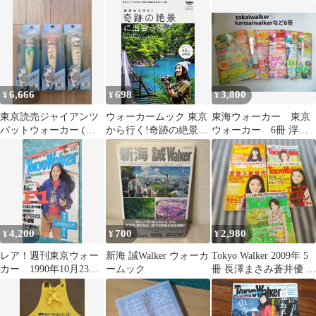
TokyoWalker 東京和奏
カームック
6,666
698
3,800
¥
¥
¥
東京読売ジャイアンツ
ウォーカームック 東京
東海ウォーカー 東京
バットウォーカー (松
から行く!奇跡の絶景に
ウォーカー 6冊 浮所
井清原桑田)
出会う旅
飛貴 ACEes
4,200
700
2,980
¥
¥
¥
レア！週刊東京ウォー
新海 誠Walker ウォーカ
Tokyo Walker 2009年 5
カー 1990年10月23日
ームック
冊 長澤まさみ蒼井優 堀
号 西田ひかる
北真希 上戸彩