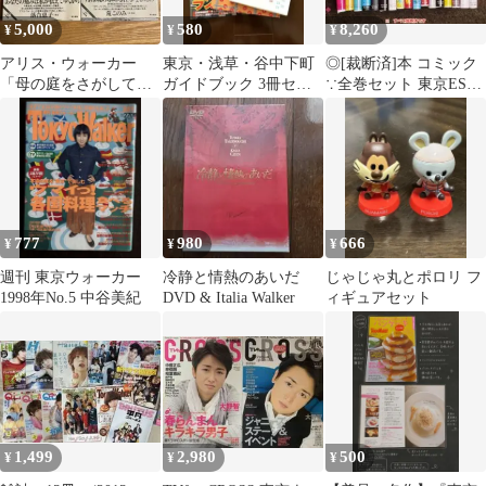
5,000
580
8,260
¥
¥
¥
アリス・ウォーカー
東京・浅草・谷中下町
◎[裁断済]本 コミック
「母の庭をさがして」2
ガイドブック 3冊セッ
∵全巻セット 東京ESP
冊セット
ト
＋ ×喰霊シャドウウォ
ーカー
777
980
666
¥
¥
¥
週刊 東京ウォーカー
冷静と情熱のあいだ
じゃじゃ丸とポロリ フ
1998年No.5 中谷美紀
DVD & Italia Walker
ィギュアセット
1,499
2,980
500
¥
¥
¥