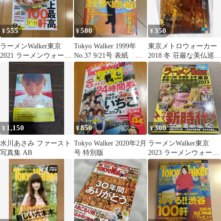
555
500
350
¥
¥
¥
ラーメンWalker東京
Tokyo Walker 1999年
東京メトロウォーカー
2021 ラーメンウォーカ
No.37 9/21号 表紙 松
2018 冬 荘厳な美仏巡礼
ームック
たか子
匿名配送
1,150
850
300
¥
¥
¥
水川あさみ ファースト
Tokyo Walker 2020年2月
ラーメンWalker東京
写真集 AB
号 特別版
2023 ラーメンウォーカ
ー ウマさ新時代 プ
レミアム麺