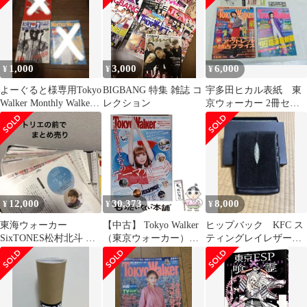
1,000
3,000
6,000
¥
¥
¥
よーぐると様専用Tokyo
BIGBANG 特集 雑誌 コ
宇多田ヒカル表紙 東
Walker Monthly Walker
レクション
京ウォーカー 2冊セッ
創刊号
ト
12,000
30,373
8,000
¥
¥
¥
東海ウォーカー
【中古】 Tokyo Walker
ヒップバック KFC ス
SixTONES松村北斗 切
（東京ウォーカー）
ティングレイレザー
り抜き まとめ売り
2014年 7／29号 雑誌 /
希少
KADOKAWA