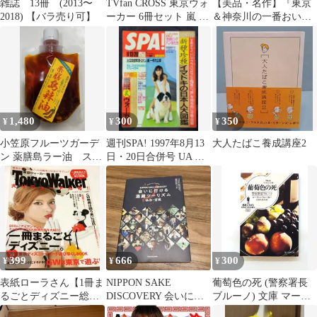
雑誌 13冊 (2013〜
TVfan CROSS 東京ウォ
【美品・名作】『東京
2018) 【バラ売り可】
ーカー 6冊セット 嵐 大
＆神奈川の一番おいし
野智
いパンケーキ』
TokyoWalker
1,480
300
350
¥
¥
¥
小笠原フルーツガーデ
週刊SPA! 1997年8月13
大人たばこ養成講座2
ン 薬膳島ラー油 スタ
日・20日合併号 UA コ
ンドパック辣油
ーネリアス 小山田圭吾
399
666
300
¥
¥
¥
表紙ローラさん【1冊ま
NIPPON SAKE
葡萄色の死 (警察署長
るごとディズニー総力
DISCOVERY 会いに行
ブルーノ) 文庫 マーテ
特集】東京ウォーカー
ける酒蔵ツーリズム 仙
ィン・ウォーカー 東京