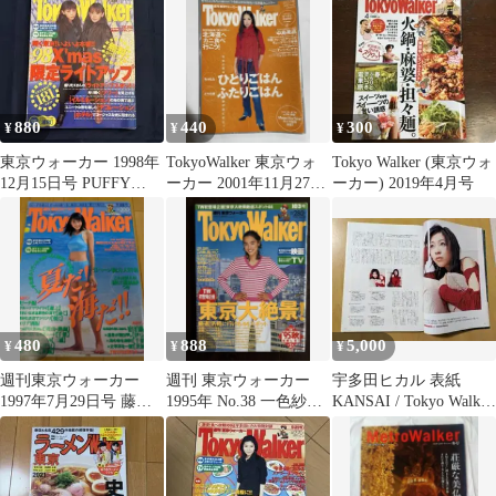
880
440
300
¥
¥
¥
東京ウォーカー 1998年
TokyoWalker 東京ウォ
Tokyo Walker (東京ウォ
12月15日号 PUFFY
ーカー 2001年11月27日
ーカー) 2019年4月号
globe
号 中島美嘉
480
888
5,000
¥
¥
¥
週刊東京ウォーカー
週刊 東京ウォーカー
宇多田ヒカル 表紙
1997年7月29日号 藤崎
1995年 No.38 一色紗
KANSAI / Tokyo Walker
奈々子表紙
英 阿部寛
2冊セット 雑誌