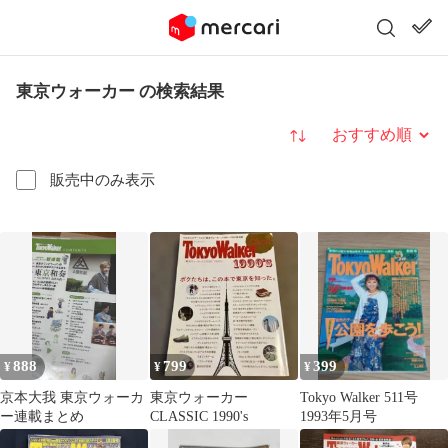
東京ウォーカー の検索結果
並び替え
販売中のみ表示
888
799
399
¥
¥
¥
京本大我 東京ウォーカ
東京ウォーカー
Tokyo Walker 511号
ー連載まとめ
CLASSIC 1990's
1993年5月号