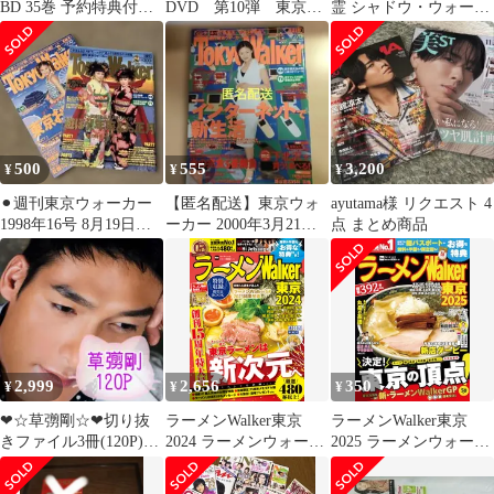
BD 35巻 予約特典付き
DVD 第10弾 東京ウ
霊 シャドウ・ウォーカ
初版
ォーカー マレーシア
ー (角川コミックス・
ジャングル探検
エース KCA160-27) / 瀬
川はじめ / KADOKAWA
500
555
3,200
¥
¥
¥
⚫︎週刊東京ウォーカー
【匿名配送】東京ウォ
ayutama様 リクエスト 4
1998年16号 8月19日号 2
ーカー 2000年3月21日
点 まとめ商品
冊セット⚫︎
深田恭子 吉井怜 ト
ムハンクス
2,999
2,656
350
¥
¥
¥
❤☆草彅剛☆❤切り抜
ラーメンWalker東京
ラーメンWalker東京
きファイル3冊(120P)＋
2024 ラーメンウォーカ
2025 ラーメンウォーカ
オマケ付
ームック
ームック