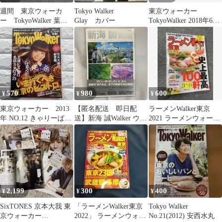
週間 東京ウォーカ
Tokyo Walker
東京ウォーカー
ー TokyoWalker 葉月
Glay カバー
TokyoWalker 2018年6月
里緒奈
号 吉沢亮
570
980
600
¥
¥
¥
東京ウォーカー 2013
【匿名配送 即日配
ラーメンWalker東京
年 NO.12 きゃりーぱみ
送】新海 誠Walker ウォ
2021 ラーメンウォーカ
ゅぱみゅ
ーカームック
ームック
2,199
300
400
¥
¥
¥
SixTONES 京本大我 東
「ラーメンWalker東京
Tokyo Walker
京ウォーカー
2022」 ラーメンウォー
No.21(2012) 安西水丸