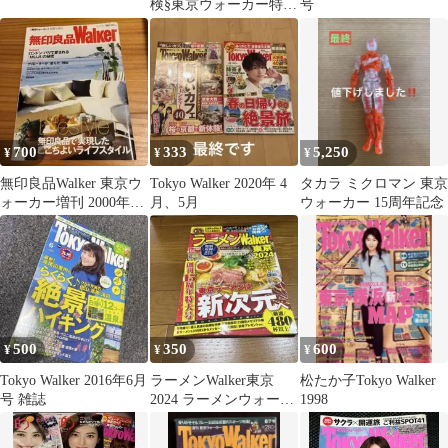
検§東京ウォーカー特別
号
編集§
700
333
5,250
¥
¥
¥
無印良品Walker 東京ウ
Tokyo Walker 2020年 4
タカラ ミクロマン 東京
ォーカー増刊 2000年
月、5月
ウォーカー 15周年記念
MUJI 20年史
500
350
600
¥
¥
¥
Tokyo Walker 2016年6月
ラーメンWalker東京
松たか子Tokyo Walker
号 雑誌
2024 ラーメンウォーカ
1998
ームック