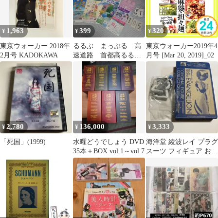
1,963
399
320
¥
¥
¥
東京ウォーカー 2018年
るるぶ まっぷる 高
東京ウォーカー2019年4
2月号 KADOKAWA
速道路 首都高るる
月号 [Mar 20, 2019]_02
ぶ ハイウェイ旅行ガ
イド雑誌テイクフリー
本
2,780
136,000
3,333
¥
¥
¥
「死国」(1999)
水曜どうでしょう DVD
海洋堂 綾波レイ プラグ
35本＋BOX vol.1～vol.7
スーツ フィギュア おま
け付き