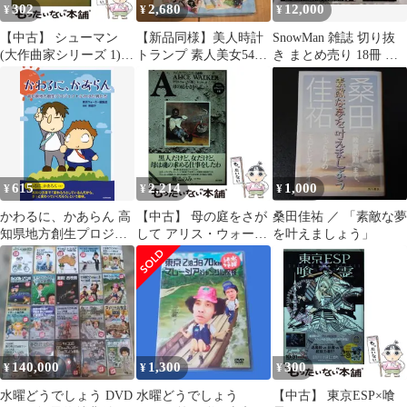
302
2,680
12,000
¥
¥
¥
【中古】 シューマン
【新品同様】美人時計
SnowMan 雑誌 切り抜
(大作曲家シリーズ 1) /
トランプ 素人美女54
き まとめ売り 18冊 ポ
アラン・ウォーカー、
人・シロート女性 (検
スター ステッカー 付き
横溝亮一 / 東京音楽社
品済み)
615
2,214
1,000
¥
¥
¥
かわるに、かあらん 高
【中古】 母の庭をさが
桑田佳祐 ／ 「素敵な夢
知県地方創生プロジェ
して アリス・ウォーカ
を叶えましょう」
クトにかけた男たち/Ｋ
ー集1 (アメリカ・コラ
ＡＤＯＫＡＷＡ/東京ウ
ムニスト全集 5) / アリ
ォーカー編集部（単行
ス・ウォーカー、荒こ
本）
のみ / 東京書籍
140,000
1,300
300
¥
¥
¥
水曜どうでしょう DVD
水曜どうでしょう
【中古】 東京ESP×喰