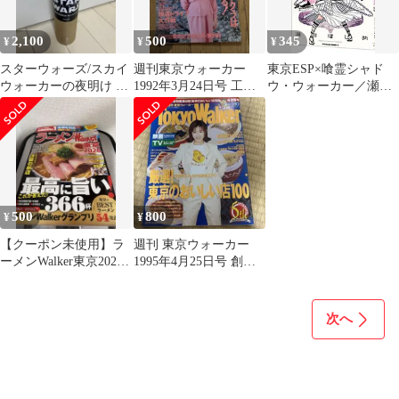
2,100
500
345
¥
¥
¥
スターウォーズ/スカイ
週刊東京ウォーカー
東京ESP×喰霊シャド
ウォーカーの夜明け 東
1992年3月24日号 工藤
ウ・ウォーカー／瀬川
京コミコン限定 特大絵
静香
はじめ
巻 未開封品
500
800
¥
¥
【クーポン未使用】ラ
週刊 東京ウォーカー
ーメンWalker東京2026
1995年4月25日号 創刊5
ラーメンウォーカー
周年記念
次へ