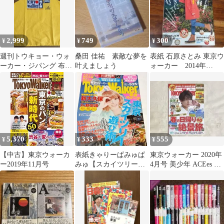
2,999
749
300
¥
¥
¥
週刊トウキョー・ウォ
桑田 佳祐 素敵な夢を
表紙 石原さとみ 東京ウ
ーカー・ジパング 布エ
叶えましょう
ォーカー 2014年
プロン
No.9 首都圏エリアの
お手軽登山
5,370
333
555
¥
¥
¥
【中古】東京ウォーカ
表紙きゃりーぱみゅぱ
東京ウォーカー 2020年
ー2019年11月号
みゅ【スカイツリー開
4月号 美少年 ACEes 那
幕】東京ウォーカー
須雄登
2012.5月