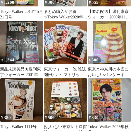
1,200
300
555
¥
¥
¥
Tokyo Walker 2013年5月
まとめ購入がお得
【匿名配送】週刊東京
21日号
✨Tokyo Walker2020年6
ウォーカー 2000年11月
月7月合併号京本大我連
21日号 榎本加奈子
載
1,344
980
300
¥
¥
¥
新品未読美品★週刊東
東京ウォーカー他 雑誌
東京と神奈川の本当に
京ウォーカー 2001年11
3冊セット マトリック
おいしいパンケーキ
月13日号 桑田佳祐★送
スがみたい！
東京ウォーカー 改訂
料込み
版
380
500
330
¥
¥
¥
Tokyo Walker 11月号
§おいしい東京レトロ探
Tokyo Walker 2025年秋