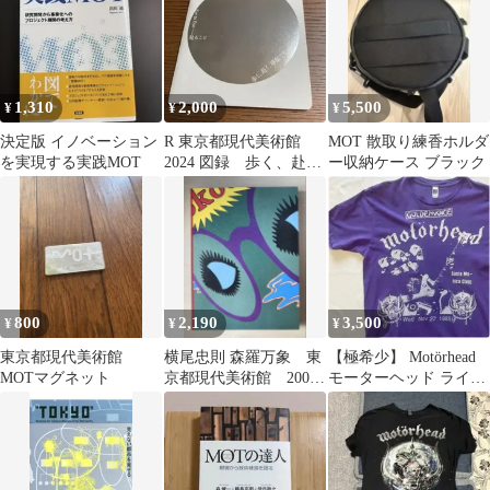
1,310
2,000
5,500
¥
¥
¥
決定版 イノベーション
R 東京都現代美術館
MOT 散取り練香ホルダ
を実現する実践MOT
2024 図録 歩く、赴
ー収納ケース ブラック
く、移動する。非売品
800
2,190
3,500
¥
¥
¥
東京都現代美術館
横尾忠則 森羅万象 東
【極希少】 Motörhead
MOTマグネット
京都現代美術館 2002
モーターヘッド ライブ
年 図録
フライヤーTシャツ M