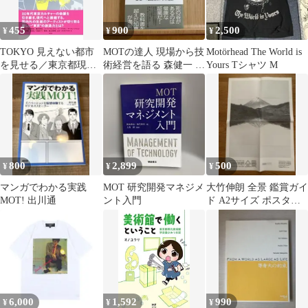
455
900
2,500
¥
¥
¥
TOKYO 見えない都市
MOTの達人 現場から技
Motörhead The World is
を見せる／東京都現代
術経営を語る 森健一 鶴
Yours Tシャツ M
美術館
島克明 伊丹敬之
800
2,899
500
¥
¥
¥
マンガでわかる実践
MOT 研究開発マネジメ
大竹伸朗 全景 鑑賞ガイ
MOT! 出川通
ント入門
ド A2サイズ ポスター
東京都現代美術館 2006
年
6,000
1,592
990
¥
¥
¥