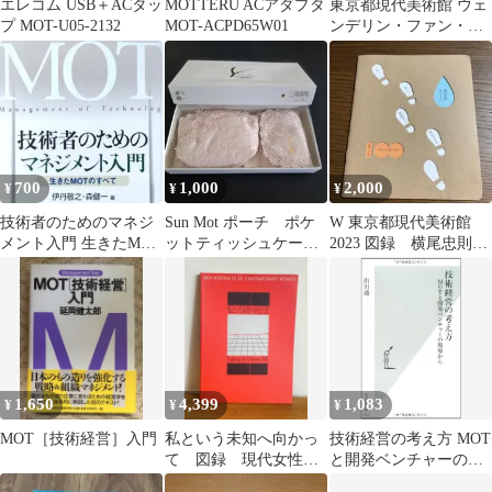
エレコム USB＋ACタッ
MOTTERU ACアダプタ
東京都現代美術館 ウェ
プ MOT-U05-2132
MOT-ACPD65W01
ンデリン・ファン・オ
ルデンボルフ 柔らかな
舞台 展覧会図録
700
1,000
2,000
¥
¥
¥
技術者のためのマネジ
Sun Mot ポーチ ポケ
W 東京都現代美術館
メント入門 生きたMOT
ットティッシュケース
2023 図録 横尾忠則
のすべて
ピンク 花柄レース装飾
サム・フランスシス
他非売品
1,650
4,399
1,083
¥
¥
¥
MOT［技術経営］入門
私という未知へ向かっ
技術経営の考え方 MOT
て 図録 現代女性セ
と開発ベンチャーの現
ルフポートレイト 東
場から (光文社新書)