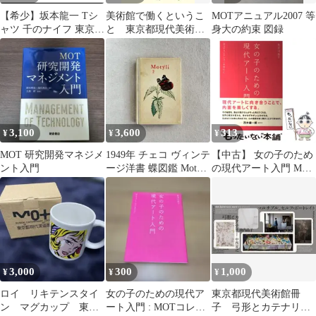
【希少】坂本龍一 Tシ
美術館で働くというこ
MOTアニュアル2007 等
ャツ 千のナイフ 東京都
と 東京都現代美術
身大の約束 図録
現代美術館
館 学芸員ひみつ日記
(メディアファクトリー
のコミックエッセイ)
3,100
3,600
313
¥
¥
¥
MOT 研究開発マネジメ
1949年 チェコ ヴィンテ
【中古】 女の子のため
ント入門
ージ洋書 蝶図鑑 Motýli
の現代アート入門 MOT
2 カラー図版多数
コレクションを中心に /
長谷川 祐子 / 淡交社
3,000
300
1,000
¥
¥
¥
ロイ リキテンスタイ
女の子のための現代ア
東京都現代美術館冊
ン マグカップ 東京
ート入門 : MOTコレク
子 弓形とカテナリー /