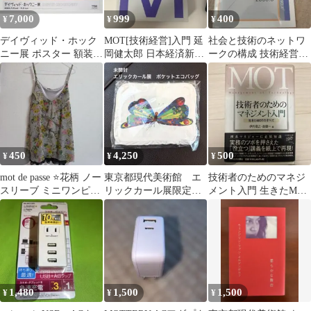
7,000
999
400
¥
¥
¥
デイヴィッド・ホック
MOT[技術経営]入門 延
社会と技術のネットワ
ニー展 ポスター 額装品
岡健太郎 日本経済新聞
ークの構成 技術経営論
2023年 東京都現代美術
出版
(MOT)の潮流
館 A
450
4,250
500
¥
¥
¥
mot de passe ⭐花柄 ノー
東京都現代美術館 エ
技術者のためのマネジ
スリーブ ミニワンピー
リックカール展限定
メント入門 生きたMOT
ス
はらぺこあおむし ポケ
のすべて
ットエコバッグ
1,480
1,500
1,500
¥
¥
¥