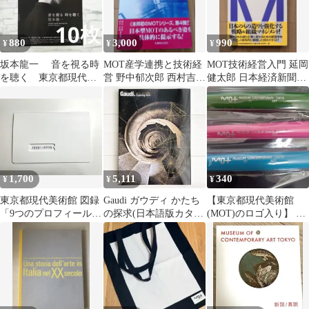
880
3,000
990
¥
¥
¥
坂本龍一 音を視る時
MOT産学連携と技術経
MOT技術経営入門 延岡
を聴く 東京都現代美
営 野中郁次郎 西村吉雄
健太郎 日本経済新聞出
術館 チラシ フライ
塚本芳昭
版社
ヤー 10枚セット
1,700
5,111
340
¥
¥
¥
東京都現代美術館 図録
Gaudi ガウディ かたち
【東京都現代美術館
「9つのプロフィール
の探求(日本語版カタロ
(MOT)のロゴ入り】 三
1935→2025」 美品
グ) 東京都現代美術館
菱鉛筆ダーマトグラフ
7600 3色