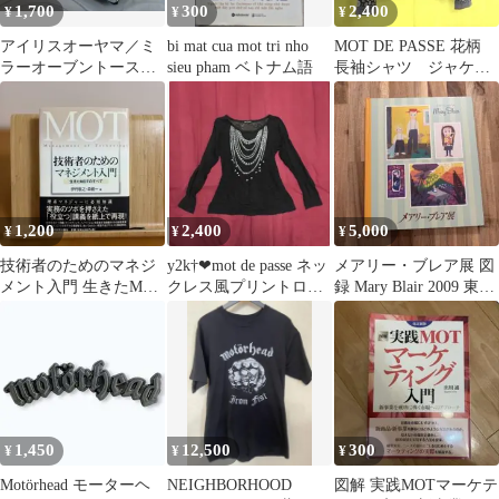
1,700
300
2,400
¥
¥
¥
アイリスオーヤマ／ミ
bi mat cua mot tri nho
MOT DE PASSE 花柄
ラーオーブントースタ
sieu pham ベトナム語
長袖シャツ ジャケッ
ー／MOT-011／2016年
ト
製／可動品
1,200
2,400
5,000
¥
¥
¥
技術者のためのマネジ
y2k†❤︎mot de passe ネッ
メアリー・ブレア展 図
メント入門 生きたMOT
クレス風プリントロン
録 Mary Blair 2009 東京
のすべて
T ブラック
都現代美術館 初版
1,450
12,500
300
¥
¥
¥
Motörhead モーターヘ
NEIGHBORHOOD
図解 実践MOTマーケテ