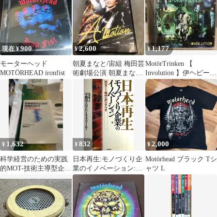
行本（ソフトカバ
ー））
900
2,600
1,177
現在 ¥
¥
¥
モーターヘッド
朝夏まなと/宙組 梅田芸
MotörTrinken 【
MOTÖRHEAD ironfist
術劇場公演 朝夏まなと
Involution 】伊ヘビーメ
アメイジングステージ
タル 輸入盤CD
A Mot…
1,632
832
2,000
¥
¥
¥
科学経営のための実践
日本再生:モノづくり企
Motörhead ブラック Tシ
的MOT-技術主導型企業
業のイノベーション:
ャツ L
からイノベーション主
MOT(技術経営)時代へ
導型企1097
のシナリオ