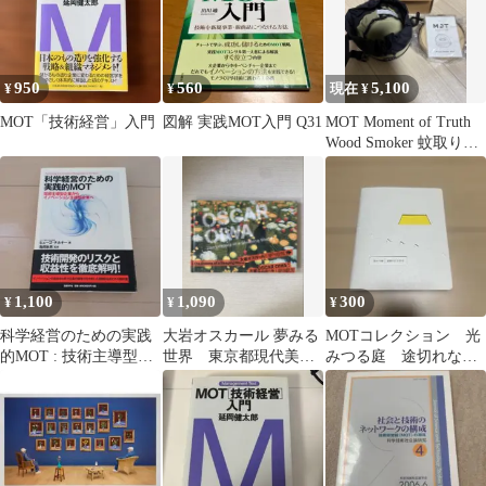
950
560
5,100
¥
¥
現在 ¥
MOT「技術経営」入門
図解 実践MOT入門 Q31
MOT Moment of Truth
Wood Smoker 蚊取り線
香
1,100
1,090
300
¥
¥
¥
科学経営のための実践
大岩オスカール 夢みる
MOTコレクション 光
的MOT : 技術主導型企
世界 東京都現代美術
みつる庭 途切れない
業からイノベーション
館 2008年 図録
ささやき リーフレッ
主導型企業へ
ト