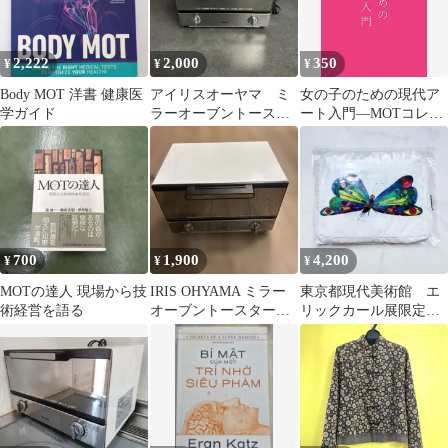
2,222
2,000
350
¥
¥
¥
Body MOT 洋書 健康医
アイリスオーヤマ ミ
女の子のための現代ア
学ガイド
ラーオーブントースタ
ート入門―MOTコレク
ー MOT-O11 2021年製
ションを中心に／長谷
川 祐子
700
1,900
4,200
¥
¥
¥
MOTの達人 現場から技
IRIS OHYAMA ミラー
東京都現代美術館 エ
術経営を語る
オーブントースター
リックカール展限定
MOT-011 本体
はらぺこあおむし ポケ
ットエコバッグ