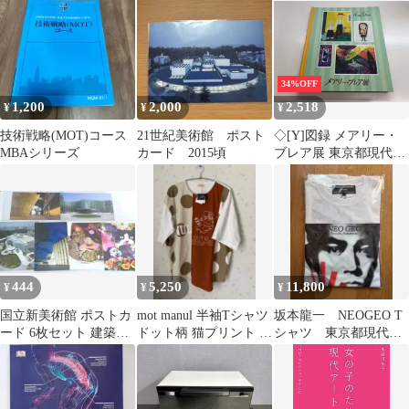
京都写真美術館
34%OFF
1,200
2,000
2,518
¥
¥
¥
技術戦略(MOT)コース
21世紀美術館 ポスト
◇[Y]図録 メアリー・
MBAシリーズ
カード 2015頃
ブレア展 東京都現代美
術館 2009年
444
5,250
11,800
¥
¥
¥
国立新美術館 ポストカ
mot manul 半袖Tシャツ
坂本龍一 NEOGEO T
ード 6枚セット 建築デ
ドット柄 猫プリント 新
シャツ 東京都現代美
ザイン アート
品 タグ付き
術館 会場限定 メデ
ィコムトイ