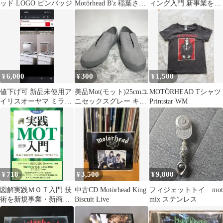
ッド LOGO ピンバッジ
Motörhead B'z 稲葉さん
ィング入門 新事業を成
色違い
功に導く市場へのアプ
ローチ
6,000
300
1,500
¥
¥
¥
値下げ可 新品未使用ア
美品Mot(モット)25cmユ
MOTÖRHEAD Tシャツ
イリスオーヤマ ミラー
ニセックスグレー キャ
Printstar WM
オーブントースター
ンバス スリッポン
MOT-012
718
3,500
9,800
¥
¥
¥
図解実践ＭＯＴ入門 技
中古CD Motörhead King
フィジェットトイ mot
術を新規事業・新商品
Biscuit Live
mix ステンレス
につなげる方法 増補改
訂版/言視舎/出川通（単