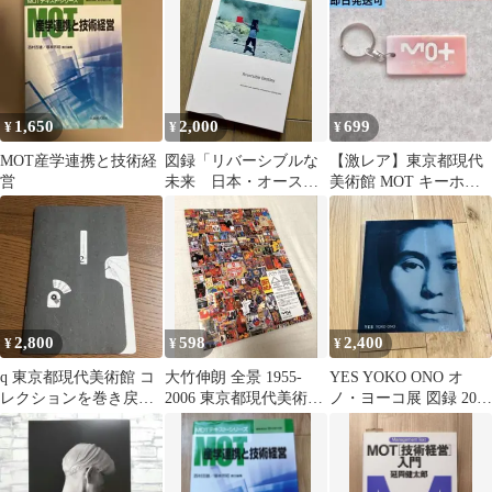
1,650
2,000
699
¥
¥
¥
MOT産学連携と技術経
図録「リバーシブルな
【激レア】東京都現代
営
未来 日本・オースト
美術館 MOT キーホル
ラリアの現代写真」
ダー
東京都写真美術館
2,800
598
2,400
¥
¥
¥
q 東京都現代美術館 コ
大竹伸朗 全景 1955-
YES YOKO ONO オ
レクションを巻き戻す
2006 東京都現代美術館
ノ・ヨーコ展 図録 2004
2nd 図録 2022 非売品
A4判 チラシ フライヤ
東京都現代美術館
ー