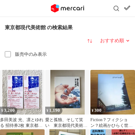
東京都現代美術館 の検索結果
並び替え
販売中のみ表示
3,200
1,190
300
¥
¥
¥
多田美波 光、凛とゆれ
愛と孤独、そして笑
Fiction？フィクショ
る 招待券2枚 東京都現
い 東京都現代美術
ン？絵画かひらく世
代美術館 彫刻
館 図録 2005年
界 東京都現代美術館