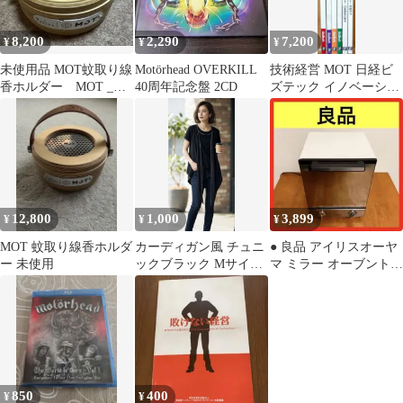
8,200
2,290
7,200
¥
¥
¥
未使用品 MOT蚊取り線
Motörhead OVERKILL
技術経営 MOT 日経ビ
香ホルダー MOT _
40周年記念盤 2CD
ズテック イノベーショ
Wood Smoker (通常)
ン 経営戦略 まとめ売 6
冊セット
12,800
1,000
3,899
¥
¥
¥
MOT 蚊取り線香ホルダ
カーディガン風 チュニ
● 良品 アイリスオーヤ
ー 未使用
ックブラック Mサイズ
マ ミラー オーブントー
ビーズ調パイピング エ
スター MOT-012
レガント
850
400
¥
¥