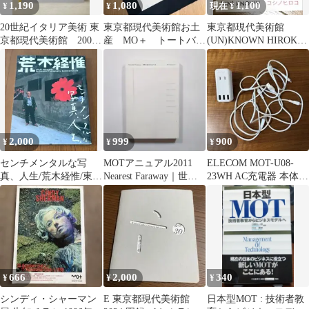
1,190
1,080
1,100
¥
¥
現在 ¥
20世紀イタリア美術 東
東京都現代美術館お土
東京都現代美術館
京都現代美術館 2001
産 MO＋ トートバッ
(UN)KNOWN HIROKO
年 図録
グ ブラック
KOSHINO 缶バッジ
2,000
999
900
¥
¥
¥
センチメンタルな写
MOTアニュアル2011
ELECOM MOT-U08-
真、人生/荒木経惟/東京
Nearest Faraway｜世界
23WH AC充電器 本体
都現代美術館
の深さのはかり方
ケーブル３本つき
666
2,000
340
¥
¥
¥
シンディ・シャーマン
E 東京都現代美術館
日本型MOT : 技術者教