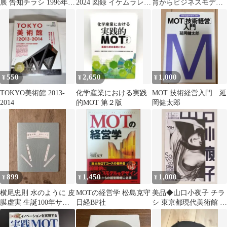
展 告知チラシ 1996年
2024 図録 イケムラレイ
育からビジネスモデル
東京都現代美術館
コ 朝倉摂 非売品
へ
550
2,650
1,000
¥
¥
¥
TOKYO美術館 2013-
化学産業における実践
MOT 技術経営入門 延
2014
的MOT 第２版
岡健太郎
899
1,450
1,000
¥
¥
¥
横尾忠則 水のように 皮
MOTの経営学 松島克守
美品◆山口小夜子 チラ
膜虚実 生誕100年サ
日経BP社
シ 東京都現代美術館 フ
ム・フランシス 東京都
ライヤー コラージュ 未
現代美術館
来を着る人