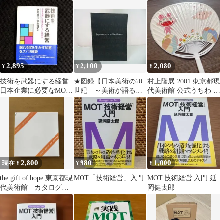
都現代美術館 東京
ションを中心に
マルチプル・セルフ・
アート ミュージアム
ポートレイト
2,895
2,100
2,080
¥
¥
¥
技術を武器にする経営
★図録【日本美術の20
村上隆展 2001 東京都現
日本企業に必要なMOT
世紀 ～美術が語るこ
代美術館 公式うちわ 展
とは何か 伊丹敬之／
の100年~】2000年・東
覧会グッズ レア
宮永博史
京都現代美術館/明治浪
漫主
2,800
980
1,000
現在 ¥
¥
¥
the gift of hope 東京都現
MOT「技術経営」入門
MOT 技術経営 入門 延
代美術館 カタログ
岡健太郎
おまけ付き