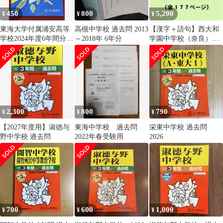
450
800
5,200
¥
¥
¥
東海大学付属浦安高等
高槻中学校 過去問 2013
【漢字＋語句】西大和
学校2024年度6年間分ス
～2018年 6年分
学園中学校（奈良）の
ーパー過去問 高校受験
過去問（576円割引）
千葉 私立
2,300
800
790
¥
¥
¥
【2027年度用】淑徳与
東海中学校 過去問
栄東中学校 過去問
野中学校 過去問
2022年春受験用
2026
700
600
1,000
¥
¥
¥