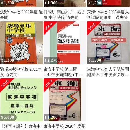
1,200
1,300
1,500
¥
¥
¥
浅野中学校 2022年度 過
日能研 南山男子・名古
東海中学校 2025年度入
去問
屋 中学受験 過去問
学試験問題集 過去問
1,200
1,276
1,500
¥
¥
¥
駒場東邦中学校 2022年
東海中学校 過去問
東海中学校 入学試験問
度 過去問
2019年実施問題 (中学
題集 2022年度春受験
入試 A book for You)
用 過去問
5,000
1,200
¥
¥
【漢字＋語句】東海中
東海中学校 2026年度受