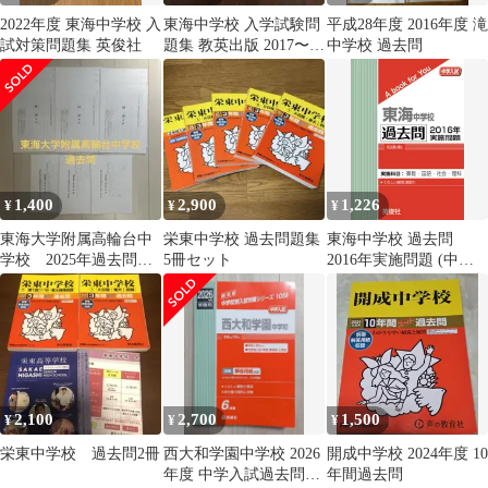
2022年度 東海中学校 入
東海中学校 入学試験問
平成28年度 2016年度 滝
試対策問題集 英俊社
題集 教英出版 2017〜
中学校 過去問
2021年 5年分過去問
1,400
2,900
1,226
¥
¥
¥
東海大学附属高輪台中
栄東中学校 過去問題集
東海中学校 過去問
学校 2025年過去問４
5冊セット
2016年実施問題 (中学
科目
入試 A book for You)
2,100
2,700
1,500
¥
¥
¥
栄東中学校 過去問2冊
西大和学園中学校 2026
開成中学校 2024年度 10
年度 中学入試過去問題
年間過去問