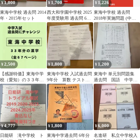
1,000
1,700
1,226
¥
¥
¥
東海中学校 過去問 2014
西大和学園中学校 2025
東海中学校 過去問
年・2015年セット
年度受験用 過去問 6か
2018年実施問題 (中学
年版 英俊社 赤本
入試 A book for You)
2,500
1,800
1,200
¥
¥
¥
【感謝特価】東海中学
東海中学校 入試過去問
東海中 単元別問題集
校（愛知）の３３年分
9年分 算数 テスト用
過去問 国語 中学入
の過去問『漢字の読
紙セット 未記入 テ
試出版
み・書き』
スト形式
4,777
1,800
6,000
¥
¥
¥
日能研 滝中学校 ト
東海中学過去問 6年分
名進研 私立中学校入