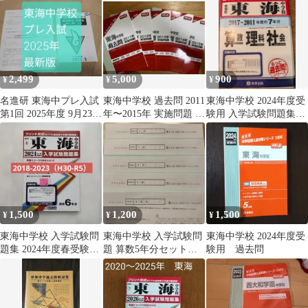
2,499
5,000
900
¥
¥
¥
名進研 東海中プレ入試
東海中学校 過去問 2011
東海中学校 2024年度受
第1回 2025年度 9月23日
年〜2015年 実施問題 英
験用 入学試験問題集
実施 中学受験 過去
俊社
2017-2011年度 7年分
問
1,500
1,200
1,500
¥
¥
¥
東海中学校 入学試験問
東海中学校 入学試験問
東海中学校 2024年度受
題集 2024年度春受験
題 算数5年分セット
験用 過去問
用 過去問
2020年度〜2024年度