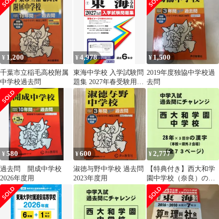
応 (高校別入試過去問
題シリーズF04) [単行
本] 東京学参 編集部
1,200
4,978
1,500
¥
¥
¥
千葉市立稲毛高校附属
東海中学校 入学試験問
2019年度独協中学校過
中学校過去問
題集 2027年春受験用
去問
（プリント形式のリア
ル過去問で本番の臨場
感！） (愛知県中学校
7)
580
600
2,777
¥
¥
¥
過去問 開成中学校
淑徳与野中学校 過去問
【特典付き】西大和学
2026年度用
2023年度用
園中学校（奈良）の２
８年分の過去問『漢字
の読み・書き』