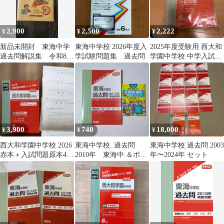
2,900
2,500
2,222
¥
¥
¥
新品未開封 東海中学
東海中学校 2026年度入
2025年度受験用 西大和
過去問解説集 令和8年
学試験問題集 過去問
学園中学校 中学入試対
受験用
策シリーズ
3,900
740
18,000
¥
¥
¥
西大和学園中学校 2026
東海中学校. 過去問
東海中学校 過去問 2003
赤本＋入試問題原本4科
2010年 東海中.＆ポケ
年〜2024年 セット
東京・東海会場 過去問
でる算数 文章題・
図形