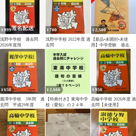
感！） (愛知県中学校
7)
999
700
2,500
¥
¥
¥
浅野中学校 過去問
浅野中学校 2022年度 過
【新品•未開封•未使
2026年度用
去問
用】中学受験 過去問
解説集 東海中学
650
2,666
950
¥
¥
¥
麗澤中学校 3年間 過
【特典付き】東海中学
高輪中学校 2026年度 過
去問 平成29年度
校（愛知）の２４年分
去問【未使用】
の過去問『語句の意
味』