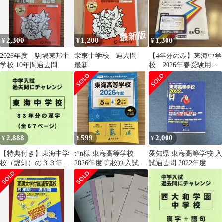
2,300
1,200
1,300
¥
¥
¥
2026年度 駒場東邦中
栄東中学校 過去問
【4年分のみ】東海中学
学校 10年間過去問
最新
校 2026年春受験用
過去問 入学試験 教
英出版
2,888
599
2,000
¥
¥
¥
【特典付き】東海中学
t*n様 東海高等学校
愛知県 東海高等学校 入
校（愛知）の３３年分
2026年度 高校別入試過
試過去問 2022年度
の過去問『漢字の読
去問題シリーズ
み・書き』