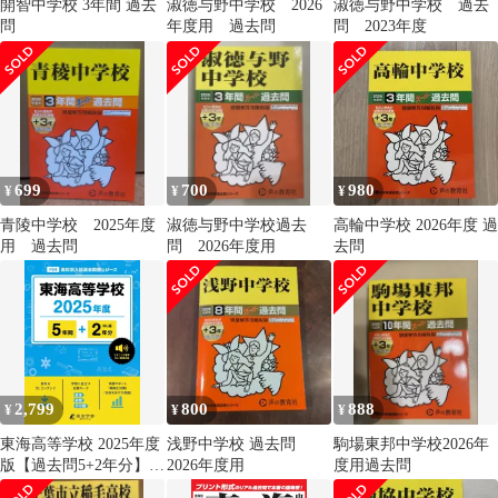
開智中学校 3年間 過去
淑徳与野中学校 2026
淑徳与野中学校 過去
問
年度用 過去問
問 2023年度
699
700
980
¥
¥
¥
青陵中学校 2025年度
淑徳与野中学校過去
高輪中学校 2026年度 過
用 過去問
問 2026年度用
去問
2,799
800
888
¥
¥
¥
東海高等学校 2025年度
浅野中学校 過去問
駒場東邦中学校2026年
版【過去問5+2年分】
2026年度用
度用過去問
英語リスニング音声対