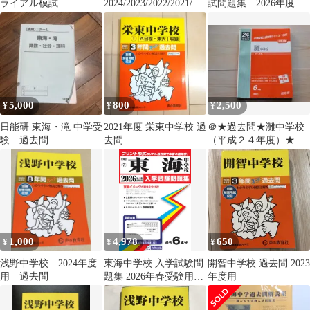
ライアル模試
2024/2023/2022/2021/20
試問題集 2026年度受
20/2019
験用（2025.2024.2023）
5,000
800
2,500
¥
¥
¥
日能研 東海・滝 中学受
2021年度 栄東中学校 過
＠★過去問★灘中学校
験 過去問
去問
（平成２４年度）★送
料込み★
1,000
4,978
650
¥
¥
¥
浅野中学校 2024年度
東海中学校 入学試験問
開智中学校 過去問 2023
用 過去問
題集 2026年春受験用
年度用
（プリント形式のリア
ル過去問で本番の臨場