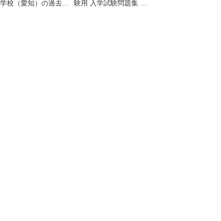
学校（愛知）の過去問
験用 入学試験問題集 過
（554円割引）
去6年分