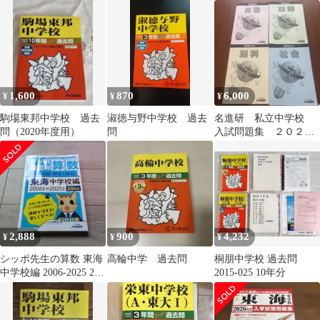
集 英俊社
1,600
870
6,000
¥
¥
¥
駒場東邦中学校 過去
淑徳与野中学校 過去
名進研 私立中学校
問（2020年度用）
問
入試問題集 ２０２２
年受験用
（2021.2020.2019）
2,888
900
4,232
¥
¥
¥
シッポ先生の算数 東海
高輪中学 過去問
桐朋中学校 過去問
中学校編 2006-2025 20
2015-025 10年分
年分