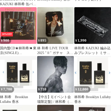
KAZUKI 林和希 缶バッ
ジ 缶バッチ
10%OFF
900
895
1,990
¥
¥
¥
国内盤CD★林和希/■ 東
林 和希 LIVE TOUR
林和希 KAZUKI 編み込
京(SINGLE)
2025 "Ⅱ" ガチャ スラ
みブレスレット ミサン
【XNLD10201/45897574
イド缶ケース
ガ ブラック&ホワイト
02542】I22754
7,700
710
12,000
¥
¥
¥
林 和希 Brooklun
【中古】I[イベント会
林和希 Brooklyn Lullaby
Lullabu 香水
場限定盤] / 林和希（帯
香水
あり）