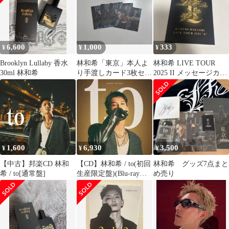
6,600
1,000
333
¥
¥
¥
Brooklyn Lullaby 香水
林和希「東京」本人よ
林和希 LIVE TOUR
30ml 林和希
り手渡しカード3枚セッ
2025 II メッセージカー
ト
ド
1,600
6,930
3,500
¥
¥
¥
【中古】邦楽CD 林和
【CD】林和希 / to(初回
林和希 グッズ7点まと
希 / to[通常盤]
生産限定盤)(Blu-ray
め売り
Disc付) (XNLD-10291)