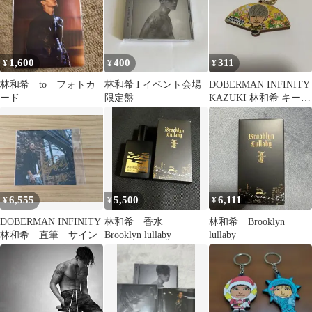
1,600
400
311
¥
¥
¥
林和希 to フォトカ
林和希 I イベント会場
DOBERMAN INFINITY
ード
限定盤
KAZUKI 林和希 キーホ
ルダー
6,555
5,500
6,111
¥
¥
¥
DOBERMAN INFINITY
林和希 香水
林和希 Brooklyn
林和希 直筆 サイン
Brooklyn lullaby
lullaby