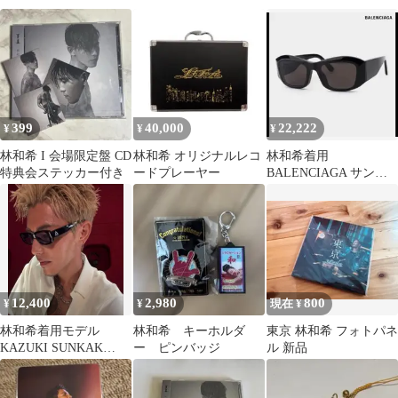
399
40,000
22,222
¥
¥
¥
林和希 I 会場限定盤 CD
林和希 オリジナルレコ
林和希着用
特典会ステッカー付き
ードプレーヤー
BALENCIAGA サング
ラス
12,400
2,980
800
¥
¥
現在 ¥
林和希着用モデル
林和希 キーホルダ
東京 林和希 フォトパネ
KAZUKI SUNKAK
ー ピンバッジ
ル 新品
TYPE 16 サングラス 新
品