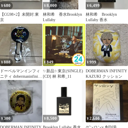
680
8,000
6,499
¥
¥
¥
【CG98×2】未開封:東
林和希 香水Brooklyn
林和希 Brooklyn
京
Lullaby
Lullaby 香水
888
849
999
¥
¥
¥
ドーベルマンインフィ
✨新品✨東京(SINGLE)
DOBERMAN INFINITY
ニティ dobermaninfinity
[CD] 林 和希_11
KAZUKI クッション
クリップ
300
8,500
2,600
¥
¥
¥
DOBERMAN INFINITY
Brooklyn Lullaby 香水
ゲンロンy 創刊号