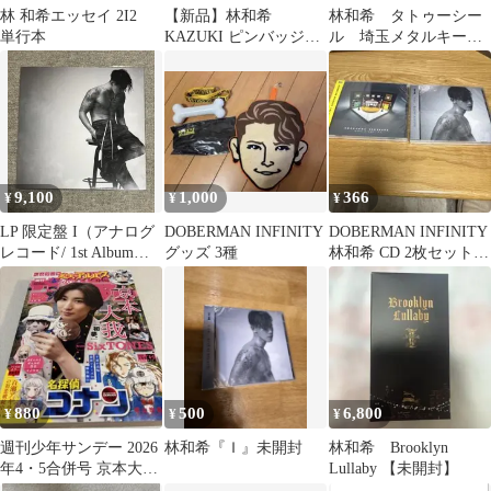
林 和希エッセイ 2I2
【新品】林和希
林和希 タトゥーシー
単行本
KAZUKI ピンバッジセ
ル 埼玉メタルキーホ
ット 限定デザイン
ルダー
9,100
1,000
366
¥
¥
¥
LP 限定盤 I（アナログ
DOBERMAN INFINITY
DOBERMAN INFINITY
レコード/ 1st Album）
グッズ 3種
林和希 CD 2枚セット
林和希
新品
880
500
6,800
¥
¥
¥
週刊少年サンデー 2026
林和希『Ｉ』未開封
林和希 Brooklyn
年4・5合併号 京本大我
Lullaby 【未開封】
SixTONES 付録シート