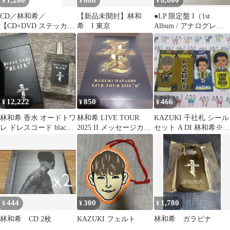
1,200
888
8,600
¥
¥
¥
CD／林和希／
【新品未開封】林和
●LP 限定盤 I（1st
【CD+DVD ステッカー
希 I 東京
Album / アナログレコ
付】東京 初回生産限定
ード） 林和希
盤
12,222
850
466
¥
¥
¥
林和希 香水 オードトワ
林和希 LIVE TOUR
KAZUKI 千社札 シール
レ ドレスコード black
2025 II メッセージカー
セット A DI 林和希※最
dress code
ド
終値
444
300
1,780
¥
¥
¥
林和希 CD 2枚
KAZUKI フェルト
林和希 ガラビナ