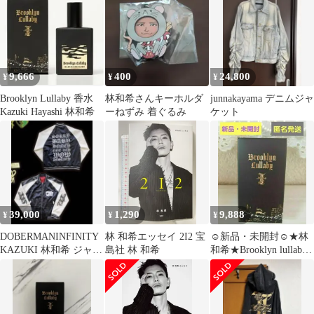
9,666
400
24,800
¥
¥
¥
Brooklyn Lullaby 香水
林和希さんキーホルダ
junnakayama デニムジャ
Kazuki Hayashi 林和希
ーねずみ 着ぐるみ
ケット
39,000
1,290
9,888
¥
¥
¥
DOBERMANINFINITY
林 和希エッセイ 2I2 宝
☺️新品・未開封☺️★林
KAZUKI 林和希 ジャケ
島社 林 和希
和希★Brooklyn lullaby
ット 黒 ベージュ
香水★