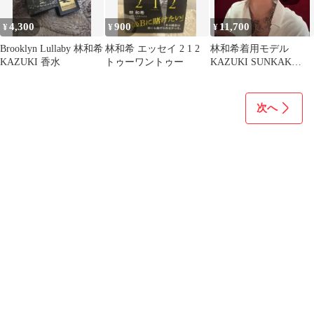
4,300
900
11,700
¥
¥
¥
Brooklyn Lullaby 林和希
林和希 エッセイ 2 1 2
林和希着用モデル
KAZUKI 香水
トゥーワントゥー
KAZUKI SUNKAK
TYPE16 サングラス 新
品
次へ