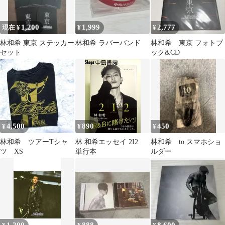
1,200
1,999
2,777
現在 ¥
¥
¥
林和希 東京 ステッカー
林和希 ラバーバンド
林和希 東京 フォトブ
セット
ック&CD
4,500
890
450
¥
¥
¥
林和希 ツアーTシャ
林 和希エッセイ 2I2
林和希 to スマホショ
ツ XS
単行本
ルダー