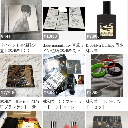
444
1,800
9,000
¥
¥
¥
【イベント会場限定
dobermaninfinity 直筆サ
Brooklyn Lullaby 香水
盤】林和希 I CD
イン色紙 林和希 等 6点
林和希
セット
7,700
5,500
8,500
¥
¥
¥
林和希 live tour 2025
林和希 CD フォトカ
林和希 ラバーバン
II ブランケット 新品
ード タトゥーシー
ド セット
未使用
ル 特典