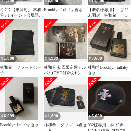
1,406
6,000
13,000
¥
¥
¥
♪) CD 【未開封】 林和
Brooklyn Lullaby 香水
【匿名様専用】 新品
希 / I イベント会場限定
未開封 林和希 Ⅱ
盤 ［DOBERMAN
ZIPパーカー L
INFINITY］ [30]
1,888
4,999
7,600
¥
¥
¥
林和希 フラットポー
林和希 初回限定盤アル
林和希Brooklyn lullaby
チ
バム(DVD付)2枚➕シン
香水
グル1枚セット
6,999
1,800
6,600
¥
¥
¥
Brooklyn Lullaby 香水
林和希 グッズ 4点セ
032様専用 林 和希
ット
LIVE TOUR 2025 “Ⅱ”