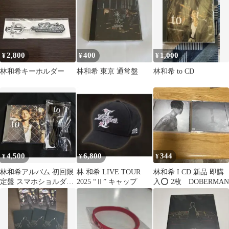
2,800
400
1,000
¥
¥
¥
林和希キーホルダー
林和希 東京 通常盤
林和希 to CD
4,500
6,800
344
¥
¥
¥
林和希アルバム 初回限
林 和希 LIVE TOUR
林和希 I CD 新品 即購
定盤 スマホショルダー
2025 “Ⅱ” キャップ
入⭕️ 2枚 DOBERMAN
付き DVDなし