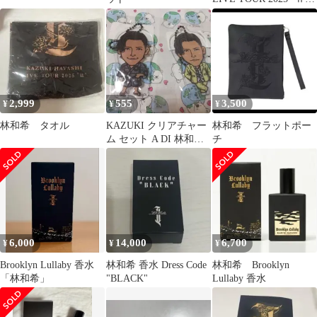
キャップ
2,999
555
3,500
¥
¥
¥
林和希 タオル
KAZUKI クリアチャー
林和希 フラットポー
ム セット A DI 林和希
チ
※最終値
6,000
14,000
6,700
¥
¥
¥
Brooklyn Lullaby 香水
林和希 香水 Dress Code
林和希 Brooklyn
「林和希」
"BLACK"
Lullaby 香水