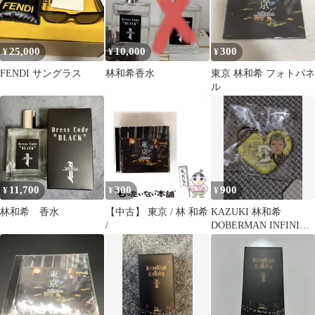
25,000
10,000
300
¥
¥
¥
FENDI サングラス
林和希香水
東京 林和希 フォトパネ
ル
11,700
300
900
¥
¥
¥
林和希 香水
【中古】 東京 / 林 和希
KAZUKI 林和希
/
DOBERMAN INFINITY
キーホルダー