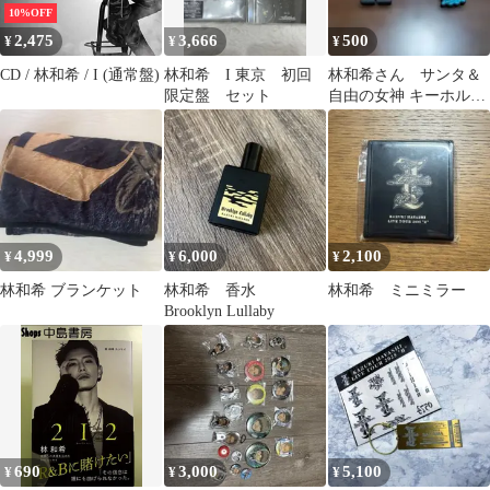
10%OFF
2,475
3,666
500
¥
¥
¥
CD / 林和希 / I (通常盤)
林和希 I 東京 初回
林和希さん サンタ＆
限定盤 セット
自由の女神 キーホルダ
ー 2個セット
4,999
6,000
2,100
¥
¥
¥
林和希 ブランケット
林和希 香水
林和希 ミニミラー
Brooklyn Lullaby
690
3,000
5,100
¥
¥
¥