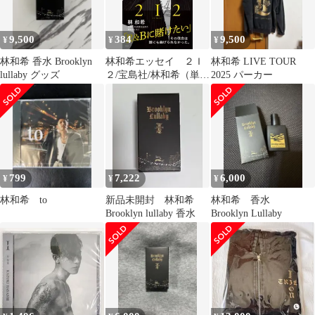
9,500
384
9,500
¥
¥
¥
林和希 香水 Brooklyn
林和希エッセイ ２Ｉ
林和希 LIVE TOUR
lullaby グッズ
２/宝島社/林和希（単行
2025 パーカー
本）
799
7,222
6,000
¥
¥
¥
林和希 to
新品未開封 林和希
林和希 香水
Brooklyn lullaby 香水
Brooklyn Lullaby