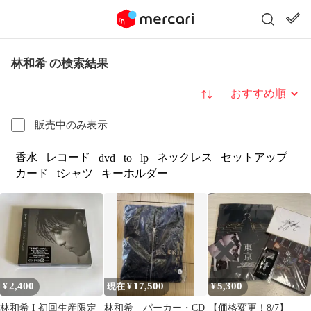
林和希 の検索結果
並び替え
販売中のみ表示
香水
レコード
ネックレス
セットアップ
dvd
to
lp
カード
tシャツ
キーホルダー
2,400
17,500
5,300
¥
現在 ¥
¥
林和希 I 初回生産限定
林和希 パーカー・CD
【価格変更！8/7】