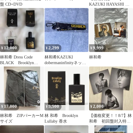
盤 CD+DVD
KAZUKI HAYASHI グ
ッズセット 林和希
12,000
2,299
9,999
¥
¥
¥
林和希 Dress Code
林和希KAZUKI
林和希
BLACK Brooklyn
dobermaninfinityネック
Lullaby 香水
ストラップ
17,000
5,500
2,000
¥
¥
¥
林和希 ZIPパーカーM
林 和希 Brooklyn
【価格変更！！8/7】林
サイズ
Lullaby 香水
和希 初回盤封入特典
アザージャケット