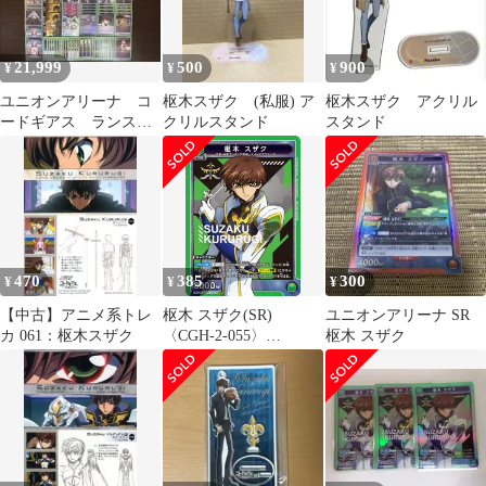
21,999
500
900
¥
¥
¥
ユニオンアリーナ コ
枢木スザク (私服) ア
枢木スザク アクリル
ードギアス ランスロ
クリルスタンド
スタンド
ットデッキ
470
385
300
¥
¥
¥
【中古】アニメ系トレ
枢木 スザク(SR)
ユニオンアリーナ SR
カ 061：枢木スザク
〈CGH-2-055〉
枢木 スザク
[EX02BT]ユニオンアリ
ーナ （B）