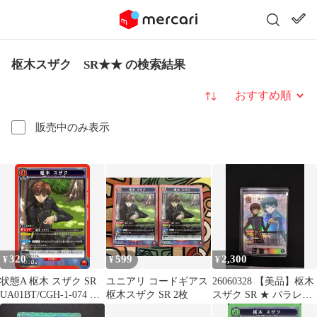
枢木スザク SR★★ の検索結果
並び替え
販売中のみ表示
320
599
2,300
¥
¥
¥
状態A 枢木 スザク SR
ユニアリ コードギアス
26060328 【美品】枢木
UA01BT/CGH-1-074 ユ
枢木スザク SR 2枚
スザク SR ★ パラレル
ニオンアリーナ UNION
ユニオンアリーナ コー