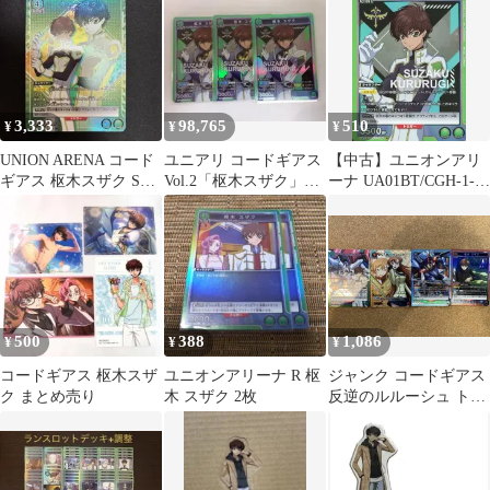
ARENA ユニアリ
ドギアス
3,333
98,765
510
¥
¥
¥
UNION ARENA コード
ユニアリ コードギアス
【中古】ユニオンアリ
ギアス 枢木スザク SR
Vol.2「枢木スザク」
ーナ UA01BT/CGH-1-
パラレル 星1
SR（スーパーレア）３
036[SR]：(キラ)枢木 ス
枚セット
ザク
500
388
1,086
¥
¥
¥
コードギアス 枢木スザ
ユニオンアリーナ R 枢
ジャンク コードギアス
ク まとめ売り
木 スザク 2枚
反逆のルルーシュ トレ
ーディングカード 4枚
セット