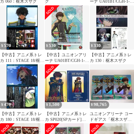
カ 060：枢木スザク
ク
ーナ UA01BT/CGH-1-
036[SR★]：(キラ)枢木
スザク
570
530
330
¥
¥
¥
【中古】アニメ系トレ
【中古】ユニオンアリ
【中古】アニメ系トレ
カ 111：STAGE 18/枢木
ーナ UA01BT/CGH-1-
カ 130：枢木スザク
スザク に 命じる
074[SR★]：(キラ)枢木
スザク
470
1,500
98,765
¥
¥
¥
【中古】アニメ系トレ
【中古】アニメ系トレ
ユニオンアリーナ コー
カ 180：STAGE 18/枢木
カ SP020[SPカード]：
ドギアス「枢木スザ
スザク に 命じる
枢木 スザク
ク」《プロモーション
カード》３枚セット