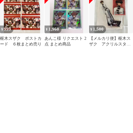
999
1,960
1,500
¥
¥
¥
枢木スザク ポストカ
あんこ様 リクエスト 2
【メルカリ便】枢木ス
ード ６枚まとめ売り
点 まとめ商品
ザク アクリルスタン
ド アクリルカード