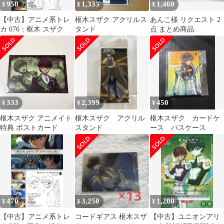
950
1,333
1,460
¥
¥
¥
【中古】アニメ系トレ
枢木スザク アクリルス
あんこ様 リクエスト 2
カ 076：枢木 スザク
タンド
点 まとめ商品
333
2,399
450
¥
¥
¥
枢木スザク アニメイト
枢木スザク アクリル
枢木スザク カードケ
特典 ポストカード
スタンド
ース パスケース
470
3,250
1,200
¥
¥
¥
【中古】アニメ系トレ
コードギアス 枢木スザ
【中古】ユニオンアリ