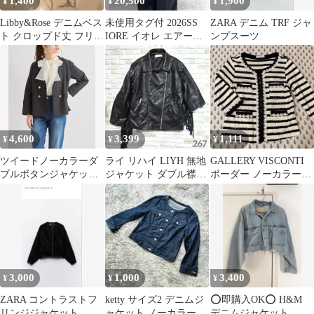
1,400
20,500
1,900
¥
¥
¥
Libby&Rose デニムベス
未使用タグ付 2026SS
ZARA デニム TRF ジャ
ト クロップド丈 フリン
IORE イオレ エアーフ
ンプスーツ
ジ加工
リンジシャツ
4,600
3,399
1,111
¥
¥
¥
ツイードノーカラーダ
ライ リハイ LIYH 無地
GALLERY VISCONTI
ブルボタンジャケット
ジャケット ダブル襟フ
ボーダー ノーカラージ
黒
リンジ 140cm 黒 合皮
ャケット
3,000
1,000
3,400
¥
¥
¥
ZARA コントラストフ
ketty サイズ2 デニムジ
⭕️即購入OK⭕️ H&M
リンジジャケット
ャケット ノーカラー 無
デニムジャケット