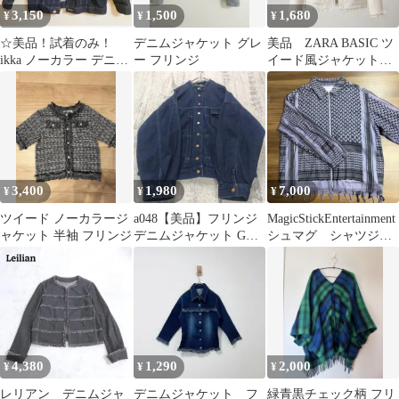
3,150
1,500
1,680
¥
¥
¥
☆美品！試着のみ！
デニムジャケット グレ
美品 ZARA BASIC ツ
ikka ノーカラー デニム
ー フリンジ
イード風ジャケット
ジャケットL
フリンジ
3,400
1,980
7,000
¥
¥
¥
ツイード ノーカラージ
a048【美品】フリンジ
MagicStickEntertainment
ャケット 半袖 フリンジ
デニムジャケット Gジ
シュマグ シャツジャ
ャン F ネイビー
ケット 希少
4,380
1,290
2,000
¥
¥
¥
レリアン デニムジャ
デニムジャケット フ
緑青黒チェック柄 フリ