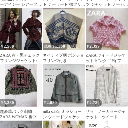
ーアイシー シアーフリ
ト テーラード 襟フリン
ツ ジャケット ノーカラ
ンジジャガードジャケ
ジ 無地 8 アイボリー
ーフリンジ オーバーサ
ット
綿
イズ 春
2,500
1,500
2,399
¥
現在 ¥
¥
ZARA 赤・黒チェック
ネイティブ柄 ポンチョ
ZARA ツイードジャケ
フリンジジャケット/ツ
フリンジ付き
ット ピンク 半袖 フリ
イードシャツジャケッ
ンジ L
ト
5,280
2,080
2,780
¥
¥
¥
超豪華バック刺繍
mila schön ミラショー
ザラ ノーカラージャ
ZARA WOMAN 裾フリ
ン ツイードジャケット
ケット ツイード フ
ル ミリタリージャケッ
アンゴラ混 日本製 40
リンジ ホワイト フ
トカモフラ L
ォーマル 綺麗め M