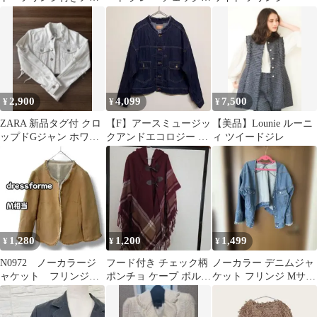
カラージャケット
ベルト付き ウール混フ
リンジ
2,900
4,099
7,500
¥
¥
¥
ZARA 新品タグ付 クロ
【F】アースミュージッ
【美品】Lounie ルーニ
ップドGジャン ホワイ
クアンドエコロジー ノ
ィ ツイードジレ
ト XS ダメージ加工
ーカラー フリンジ デニ
ムジャケット
1,280
1,200
1,499
¥
¥
¥
N0972 ノーカラージ
フード付き チェック柄
ノーカラー デニムジャ
ャケット フリンジ
ポンチョ ケープ ボルド
ケット フリンジ Mサイ
ホック留め ベージ
ー
ズ
ュ Ｍ相当