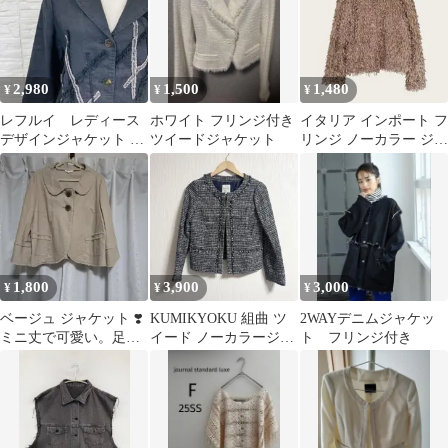
2,980
1,500
1,480
¥
¥
¥
レフルイ レディース
ホワイト フリンジ付き
イタリア インポート フ
デザインジャケット ブ
ツイードジャケット
リンジ ノーカラー ジャ
ラック フリンジデザイ
ケット 長袖 M 茶 パー
ン M 麻
ティー
1,800
3,900
3,000
¥
¥
¥
ベージュ ジャケット ❣️
KUMIKYOKU 組曲 ツ
2WAYデニムジャケッ
ミニ丈で可愛い。足長
イード ノーカラージャ
ト フリンジ付き
効果。短めのフリンジ
ケット ネイビー系 ラ
がオシャレ
メ