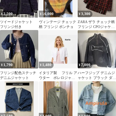
2,500
16,000
3,300
¥
¥
¥
ツイードジャケット
ヴィンテージ チェック
ZARA ザラ チェック柄
フリンジ付き
柄 フリンジ ポンチョ
フリンジ CPOジャケッ
ト スタッズ XS 赤
黒
1,790
1,480
7,000
¥
¥
¥
フリンジ配色ステッチ
イタリア製 フリル ア
ハーフジップ デニムジ
デニムジャケット
ウター ボレロジャケ
ャケット ブラック ダメ
ット
ージ加工
7,580
4,000
1,900