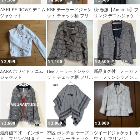
¥
¥
¥
ASHLEY ROWE デニム
KBF テーラードジャケ
秋•春服【Ampirula】フ
ジャケット
ット チェック柄 フリン
リンジ デニムジャケッ
ジ
ト Gジャン
2,999
1,100
2,500
¥
¥
¥
ZARA ホワイトデニム
Hee テーラードジャケ
新品タグ付 ノーカラ
ジャケット
ット チェック柄 フリン
ー フリンジラメジャ
ジ Lサイズ
ケット 7号
3,600
3,000
3,000
¥
¥
¥
最終値下げ インポー
23区 ポンチョ ケープコ
ツイードジャケット ホ
ト フリンジ付きノー
ート グレー チェック柄
ワイト フリンジ