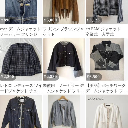
890
5,000
3,133
¥
¥
¥
coen デニムジャケット
フリンジ ブラウンジャ
art FAM ジャケット
ノーカラー フリンジ
ケット
卒業式 入学式
2,200
2,880
6,500
¥
¥
¥
レトロ レディース ツイ
未使用 ノーカラー デ
【美品】パッチワーク
ードジャケット チェッ
ニムジャケット フリン
デニムジャケット フリ
ク柄 フリンジ 青
ジ加工
ンジ 再構築風 グランジ
Y2K M