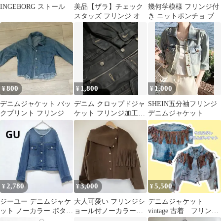
INGEBORG ストール
美品【ザラ】チェック
幾何学模様 フリンジ付
スタッズ フリンジ オー
き ニットポンチョ ブラ
バーサイズシャツジャ
ック
ケット
800
1,800
1,000
¥
¥
¥
デニムジャケット バッ
デニム クロップドジャ
SHEIN五分袖フリンジ
クプリント フリンジ
ケット フリンジ加工
デニムジャケット
Y2K
2,780
3,000
5,500
¥
¥
¥
ジーユー デニムジャケ
大人可愛い フリンジシ
デニムジャケット
ット ノーカラー ボタン
ョール付ノーカラーコ
vintage 古着 フリン
フロント 首元フリンジ
ート 2way ノーカラー
ジ 80s かわいい