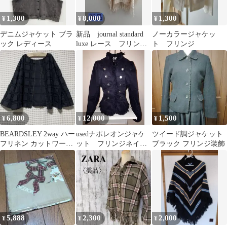
1,300
8,000
1,300
¥
¥
¥
デニムジャケット ブラ
新品 journal standard
ノーカラージャケッ
ック レディース
luxe レース フリン
ト フリンジ
ジ ポンチョ F
6,800
12,000
1,500
¥
¥
¥
BEARDSLEY 2way ハー
usedナポレオンジャケ
ツイード調ジャケット
フリネン カットワーク
ット フリンジネイビ
ブラック フリンジ装飾
ジャケットトップス
ー レディース 値下
げ可能
5,888
2,300
2,000
¥
¥
¥