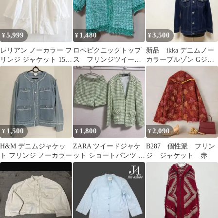
5,999
1,480
3,500
¥
¥
¥
レリアン ノーカラー フ
ロペピクニックトップ
新品 ikka デニムノー
リンジ ジャケット 15+
ス フリンジツイード
カラーブルゾン Gジャ
コットンリネン 五分袖
サマーニット グリー
ン ネイビー L
薄手
ン
1,500
1,800
2,090
¥
¥
¥
H&M デニムジャケッ
ZARA ツイードジャケ
B287 個性派 フリン
ト フリンジ ノーカラー
ット ショートパンツ セ
ジ ジャケット 赤
ットアップ