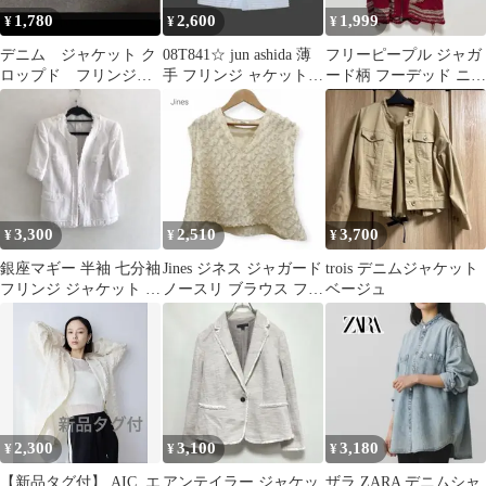
1,780
2,600
1,999
¥
¥
¥
デニム ジャケット ク
08T841☆ jun ashida 薄
フリーピープル ジャガ
ロップド フリンジ
手 フリンジ ャケット
ード柄 フーデッド ニッ
切りっぱなし 生成
大きいサイズ
ト ポンチョ フリンジ S
り エクリュ
赤羽織
3,300
2,510
3,700
¥
¥
¥
銀座マギー 半袖 七分袖
Jines ジネス ジャガード
trois デニムジャケット
フリンジ ジャケット 38
ノースリ ブラウス フリ
ベージュ
サイズ
ンジ ふわふわ 38
2,300
3,100
3,180
¥
¥
¥
【新品タグ付】 AIC. エ
アンテイラー ジャケッ
ザラ ZARA デニムシャ