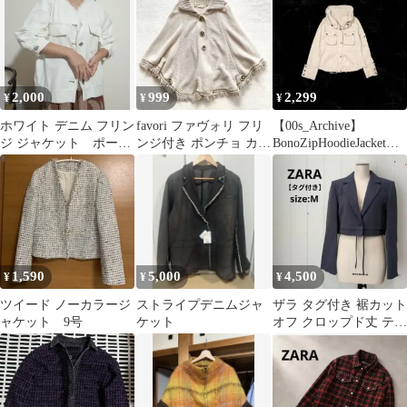
2,000
999
2,299
¥
¥
¥
ホワイト デニム フリン
favori ファヴォリ フリ
【00s_Archive】
ジ ジャケット ポーム
ンジ付き ポンチョ カー
BonoZipHoodieJacket平
リシュ palmRICHE 白
ディガン ニット
成初期
1,590
5,000
4,500
¥
¥
¥
ツイード ノーカラージ
ストライプデニムジャ
ザラ タグ付き 裾カット
ャケット 9号
ケット
オフ クロップド丈 テー
ラードジャケット M グ
レー