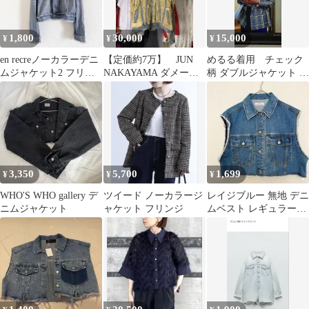
1,800
30,000
15,000
¥
¥
¥
en recreノーカラーデニ
【定価約7万】 JUN
めるる着用 チェック
ムジャケット2 フリン
NAKAYAMA ダメージ
柄 ダブルジャケット フ
ジ薄手テンセル綿
加工 デニムジャケット
リンジデザイン
3,350
5,700
1,699
¥
¥
¥
WHO'S WHO gallery デ
ツイード ノーカラージ
レイジブルー 無地 デニ
ニムジャケット
ャケット フリンジ
ムベスト レギュラーカ
ラー ノースリーブ フリ
ンジ F