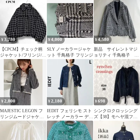
ジャケット
3,780
4,000
4,580
¥
¥
¥
【CPCM】チェック柄
SLY ノーカラージャケ
新品 サイレントマジ
ジャケット/フリンジ/ド
ット 千鳥格子 フリンジ
ョリティ 千鳥格子 ジ
ロップショルダー/クロ
ャケット フリンジ
ップド丈/F
XXL モノトーン
2,800
2,180
698
¥
¥
¥
MAJESTIC LEGON フ
IEDIT フェリシモ スト
シンクロクロッシング
リンジムードジャケッ
レッチ ノーカラー デニ
ズ【38】モヘヤ混ファ
ト（BLACK）
ムジャケット フリンジ
ー付ジャケット フリン
ジ カエレガント