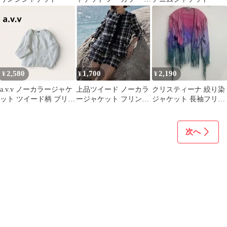
地 インディゴブルー 通
勤
2,580
1,700
2,190
¥
¥
¥
a.v.v ノーカラージャケ
上品ツイード ノーカラ
クリスティーナ 絞り染
ット ツイード柄 ブリン
ージャケット フリンジ
ジャケット 長袖フリン
ジ スパンコール フォー
金ボタン エレガント
ジ M 桃紫緑 綿 野外フ
マル
ェス
次へ