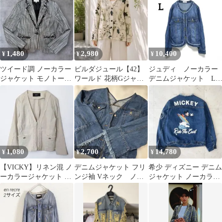
1,480
2,980
10,400
¥
¥
¥
ツイード調 ノーカラー
ビルダジュール【42】
ジュディ ノーカラー
ジャケット モノトーン
ワールド 花柄Gジャン
デニムジャケット L
フリンジ y2k グランジ
ジャケット 羽織りフリ
ブルー 長袖 フリン
ンジ 総柄
ジ 1158
1,080
2,700
14,780
¥
¥
¥
【VICKY】リネン混 ノ
デニムジャケット フリ
希少 ディズニー デニム
ーカラージャケット フ
ンジ袖 Vネック ノー
ジャケット ノーカラー
リンジ ジップアップ 羽
カラー
ワッペン フリンジ ミッ
織り
キー