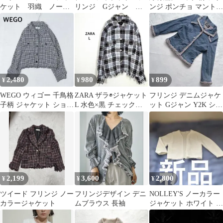
ケット 羽織 ノーカ
リンジ Gジャン カ
ンジ ポンチョ マント
ラー フリンジ 日本
ジュアル 七分袖
ケープコート 古着MIX
製 ストレッチ L
羽織り
2,480
980
899
¥
¥
¥
WEGO ウィゴー 千鳥格
ZARA ザラ◉ジャケット
フリンジ デニムジャケ
子柄 ジャケット ショー
L 水色×黒 チェック柄
ット Gジャン Y2K ショ
ト丈 フリンジ モノトー
厚手 ツイード カジュア
ート丈 レディース M
ン
ル
2,199
3,600
2,800
¥
¥
¥
ツイード フリンジ ノー
フリンジデザイン デニ
NOLLEY'S ノーカラー
カラージャケット
ムブラウス 長袖
ジャケット ホワイト フ
リンジ 7部袖