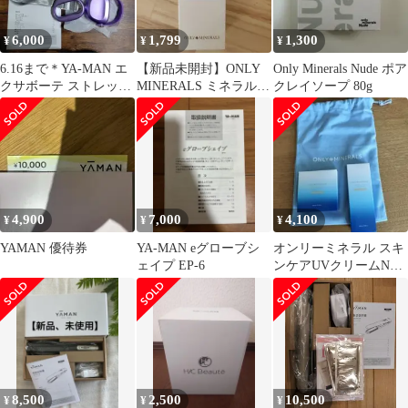
6,000
1,799
1,300
¥
¥
¥
6.16まで＊YA-MAN エ
【新品未開封】ONLY
Only Minerals Nude ポア
クサボーテ ストレッチ
MINERALS ミネラルプ
クレイソープ 80g
ビート 2026.5購入
ラス UVミルク
4,900
7,000
4,100
¥
¥
¥
YAMAN 優待券
YA-MAN eグローブシ
オンリーミネラル スキ
ェイプ EP-6
ンケアUVクリームN&
ミネラルUVパウダーS
8,500
2,500
10,500
¥
¥
¥