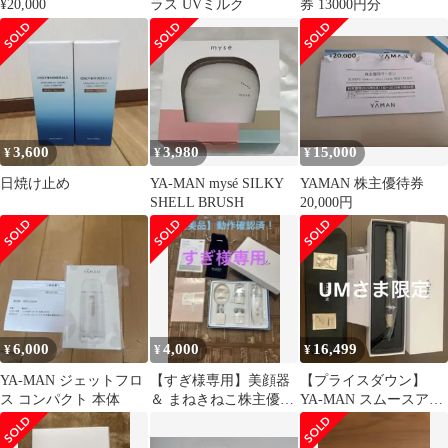
¥20,000
ラス UVミルク
券 13000円分
3,600
3,980
15,000
¥
¥
¥
日焼け止め
YA-MAN mysé SILKY
YAMAN 株主優待券
SHELL BRUSH
20,000円
6,000
4,000
16,499
¥
¥
¥
YA-MAN ジェットフロ
【すぎ様専用】美顔器
【プライスダウン】
ス コンパクト 本体
＆ まねきねこ株主優待
YA-MAN スムースアイ
券 セット
ロンフォトイオン 本体