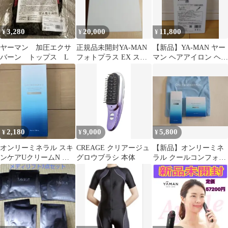
3,280
20,000
11,800
¥
¥
¥
ヤーマン 加圧エクサ
正規品未開封YA-MAN
【新品】YA-MAN ヤー
バーン トップス L
フォトプラス EX スム
マン ヘアアイロン ヘア
ース S HRF-20L-2
ボリューマー YJHB2N
2,180
9,000
5,800
¥
¥
¥
オンリーミネラル スキ
CREAGE クリアージュ
【新品】オンリーミネ
ンケアUクリームN ク
グロウブラシ 本体
ラル クールコンフォー
ールコンフォート
トコフレ（BBクリー
EX01 クリア
ム）+UVパウダー