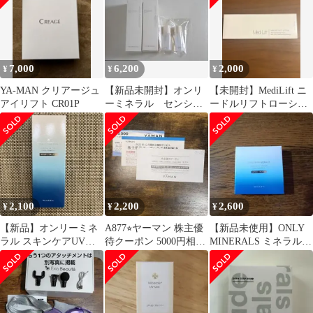
7,000
6,200
2,000
¥
¥
¥
YA-MAN クリアージュ
【新品未開封】オンリ
【未開封】MediLift ニ
アイリフト CR01P
ーミネラル センシテ
ードルリフトローショ
ィブモイストローショ
ン 180mL
ン ２＋２セット
2,100
2,200
2,600
¥
¥
¥
【新品】オンリーミネ
A877⭐︎ヤーマン 株主優
【新品未使用】ONLY
ラル スキンケアUVク
待クーポン 5000円相当
MINERALS ミネラル
リームN クールコンフ
1枚 使用期限11月30日
UVパウダー ￥3960
ォート クリア