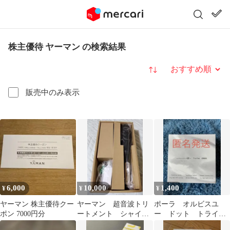
株主優待 ヤーマン の検索結果
並び替え
販売中のみ表示
6,000
10,000
1,400
¥
¥
¥
ヤーマン 株主優待クー
ヤーマン 超音波トリ
ポーラ オルビスユ
ポン 7000円分
ートメント シャイン
ー ドット トライア
プロ ブラック HC-21
ルセット N 株主優待