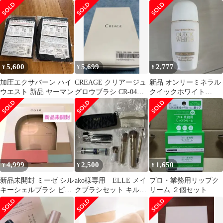
シェルブラシ ホワイト
ト AYS-42V★マッサー
MS90W
ジガン
5,600
5,699
2,777
¥
¥
¥
加圧エクサバーン ハイ
CREAGE クリアージュ
新品 オンリーミネラル
ウエスト 新品 ヤーマン
グロウブラシ CR-04V
クイックホワイト
本体
Quick White 25ml 下地
4,999
2,500
1,650
¥
¥
¥
新品未開封 ミーゼ シル
ako様専用 ELLE メイ
プロ・業務用リップク
キーシェルブラシ ピン
クブラシセット キルテ
リーム ２個セット
ク ヤーマン MS90P
ィングポーチ付き