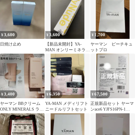
株主優待
3,600
3,600
1,700
¥
¥
¥
日焼け止め
【新品未開封】YA-
ヤーマン ピーチキュ
MAN オンリーミネラル
ットプロ
ファースト C ブースト
45ml
3,400
6,350
67,500
¥
¥
¥
ヤーマン BBクリーム
YA-MAN メディリフト
正規新品セット ヤーマ
ONLY MINERALS ライ
ニードルリフトセット
ンace6 YJFS16PN-1
トオークル
Bloom6