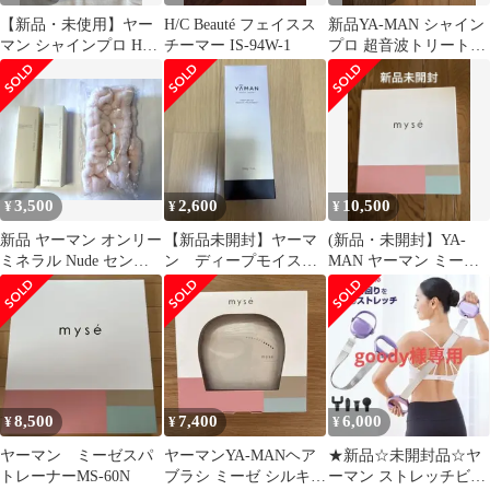
【新品・未使用】ヤー
H/C Beauté フェイスス
新品YA-MAN シャイン
マン シャインプロ HC-
チーマー IS-94W-1
プロ 超音波トリートメ
21B 超音波トリートメ
ントアイロン サンプ
ント
ル付き
3,500
2,600
10,500
¥
¥
¥
新品 ヤーマン オンリー
【新品未開封】ヤーマ
(新品・未開封】YA-
ミネラル Nude センシ
ン ディープモイスト
MAN ヤーマン ミーゼ
ティブブーストセラム
リペアトリートメント
スパトレーナー MS-
美容液
200g
60N
8,500
7,400
6,000
¥
¥
¥
ヤーマン ミーゼスパ
ヤーマンYA-MANヘア
★新品☆未開封品☆ヤ
トレーナーMS-60N
ブラシ ミーゼ シルキー
ーマン ストレッチビー