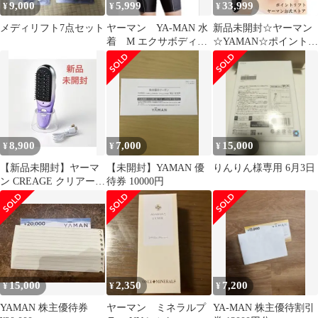
9,000
5,999
33,999
¥
¥
¥
メディリフト7点セット
ヤーマン YA-MAN 水
新品未開封☆ヤーマン
着 M エクサボディ
☆YAMAN☆ポイントリ
セパレート 体型カバ
フト☆ブラック☆美顔
ー 補正
器☆EP30B
8,900
7,000
15,000
¥
¥
¥
【新品未開封】ヤーマ
【未開封】YAMAN 優
りんりん様専用 6月3日
ン CREAGE クリアージ
待券 10000円
ュ グロウブラシ EMS
美容器
15,000
2,350
7,200
¥
¥
¥
YAMAN 株主優待券
ヤーマン ミネラルプ
YA-MAN 株主優待割引