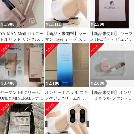
1,900
11,111
2,500
¥
¥
¥
YA-MAN Medi Lift ニー
【新品・未開封】ヤー
【新品未使用】 ヤーマ
ドルリフト リンクルス
マン myse ミーゼ スパ
ン H/Cボーテ ピュア水
ムースベース
トレーナー MS-60N
素水スチーマー IS-
94W-1
3,400
2,180
2,000
¥
¥
¥
ヤーマン BBクリーム
オンリーミネラル スキ
【新品未使用】オンリ
ONLY MINERALS ナチ
ンケアUクリームN ク
ーミネラル ファンデー
ュラルベージュ
ールコンフォート
ション トライアルセッ
EX01 クリア
ト