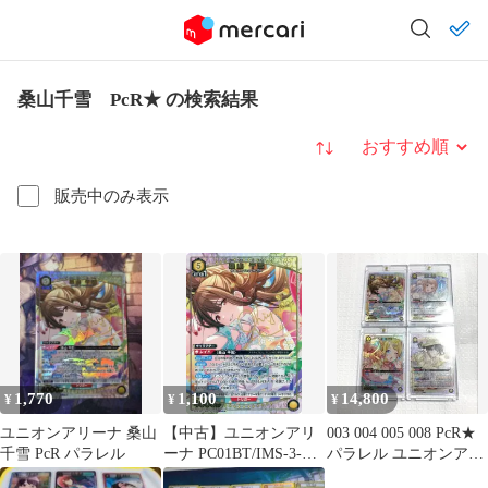
桑山千雪 PcR★ の検索結果
並び替え
販売中のみ表示
1,770
1,100
14,800
¥
¥
¥
ユニオンアリーナ 桑山
【中古】ユニオンアリ
003 004 005 008 PcR★
千雪 PcR パラレル
ーナ PC01BT/IMS-3-
パラレル ユニオンアリ
003[PcR★]：(キラ)桑山
ーナ シャニマス