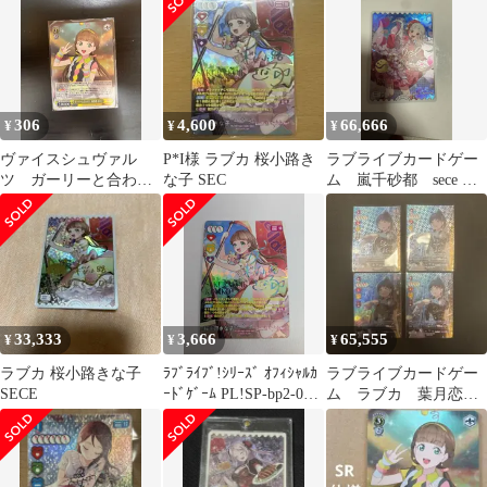
306
4,600
66,666
¥
¥
¥
ヴァイスシュヴァル
P*I様 ラブカ 桜小路き
ラブライブカードゲー
ツ ガーリーと合わせ
な子 SEC
ム 嵐千砂都 sece ラ
て桜小路きな子SR
ブカ
M26501610
33,333
3,666
65,555
¥
¥
¥
ラブカ 桜小路きな子
ﾗﾌﾞﾗｲﾌﾞ!ｼﾘｰｽﾞ ｵﾌｨｼｬﾙｶ
ラブライブカードゲー
SECE
ｰﾄﾞｹﾞｰﾑ PL!SP-bp2-006-
ム ラブカ 葉月恋
SEC：桜小路きな子(キ
SEC
ャラクター虹箔押しサ
イン入り)