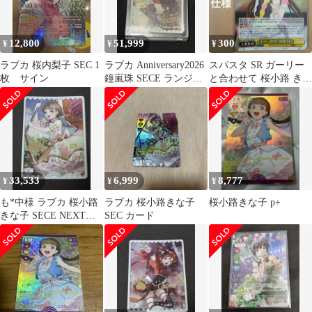
12,800
51,999
300
¥
¥
¥
ラブカ 桜内梨子 SEC 1
ラブカ Anniversary2026
スパスタ SR ガーリー
枚 サイン
鐘嵐珠 SECE ランジュ
と合わせて 桜小路 きな
箔押しサイン
子 ヴァイスシュヴァル
ツ
33,533
6,999
8,777
¥
¥
¥
も*中様 ラブカ 桜小路
ラブカ 桜小路きな子
桜小路きな子 p+
きな子 SECE NEXT
SEC カード
STEP ラブライブカー
ドゲ