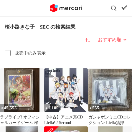
桜小路きな子 SEC の検索結果
並び替え
販売中のみ表示
45,555
1,100
555
¥
¥
¥
ラブライブ! オフィシ
【中古】アニメ系CD
ガシャポンミニCDコレ
ャルカードゲーム 桜小
Liella! / Second
クション Liella箔押し
路きな子 SECE
Sparkle[オリジナル盤]
Second Sparkle