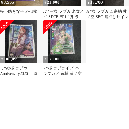
3,555
23,000
17,700
¥
¥
¥
桜小路きな子 P+ 1枚
ぷ*ー様 ラブカ 米女メ
A*様 ラブカ 乙宗梢 蓮
イ SECE BP1 1弾 ラブ
ノ空 SEC 箔押しサイン
ライブカードゲーム
100,099
17,100
¥
¥
り*め様 ラブカ
A*様 ラブライブ vol.1
Anniversary2026 上原歩
ラブカ 乙宗梢 蓮ノ空
夢 SECE 虹ヶ咲学園
SEC 箔押しサイン