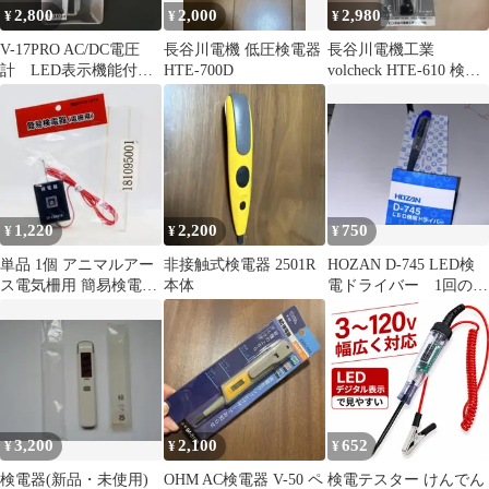
2,800
2,000
2,980
¥
¥
¥
V-17PRO AC/DC電圧
長谷川電機 低圧検電器
長谷川電機工業
計 LED表示機能付
HTE-700D
volcheck HTE-610 検電
き 検電器
器
1,220
2,200
750
¥
¥
¥
単品 1個 アニマルアー
非接触式検電器 2501R
HOZAN D-745 LED検
ス電気柵用 簡易検電器
本体
電ドライバー 1回のみ
KP−CK107A
使用/要接触調整
3,200
2,100
652
¥
¥
¥
検電器(新品・未使用)
OHM AC検電器 V-50 ペ
検電テスター けんでん