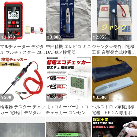
アラームポケットクリ
式 アラームブザー テス
ップ 非接触 通電チェッ
ター [定形外郵便、送
カー 通電確認 ペン型
料無料]mer007
非接 通電テスター 乾電
池式 電源検索 通電チェ
ック 検電 チェック チ
1,870
3,000
2,055
¥
¥
¥
ェッカー
マルチメーター デジタ
中部精機 エレピコ ミニ
ジャンク☆長谷川電機
ル マルチテスター 2000
DAJ-06P 検電器
工業 音響発光式検電器
カウント オート機能 抵
形式HS-7
抗 検電器 通電テスター
非接触低電圧テスター
500
1,675
3,500
¥
¥
¥
検電器 テスター チェッ
【エコキーパー】エコ
ヘルストロン家庭用検
カー 電圧計 デジタル
チェッカー コンセント
電器 HED-A 専用ポー
通電 ペン型 診断ツール
節電 電力チェッカー 電
チ付き
赤
力計 チェッカー 簡易電
力計 エコ 省エネ 大型
LCD表示 デジタル液晶