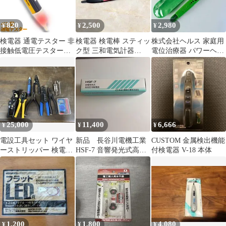
能
820
2,500
2,980
¥
¥
¥
検電器 通電テスター 非
検電器 検電棒 スティッ
株式会社ヘルス 家庭用
接触低電圧テスターペ
ク型 三和電気計器
電位治療器 パワーヘル
ン AC90V-1000V LED
SANWA
ス用 検電器 検知器 チ
アラームポケットクリ
ェッカー
ップ 非接触 通電チェッ
カー 通電確認 ペン型
非接 通電テスター 乾電
池式 電源検索 通電チェ
ック 検電 チェック チ
25,000
11,400
6,666
¥
¥
¥
ェッカー
電設工具セット ワイヤ
新品 長谷川電機工業
CUSTOM 金属検出機能
ーストリッパー 検電器
HSF-7 音響発光式高低
付検電器 V-18 本体
テスター
圧用検電器 高圧検電
器
1,200
1,800
4,080
¥
¥
¥