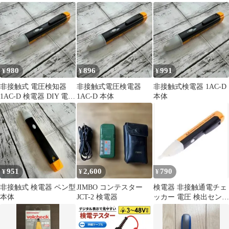
980
896
991
¥
¥
¥
非接触式 電圧検知器
非接触式電圧検電器
非接触式検電器 1AC-D
1AC-D 検電器 DIY 電気
1AC-D 本体
本体
工事
951
2,600
790
¥
¥
¥
非接触式 検電器 ペン型
JIMBO コンテスター
検電器 非接触通電チェ
本体
JCT-2 検電器
ッカー 電圧 検出センサ
ー テスター ペン