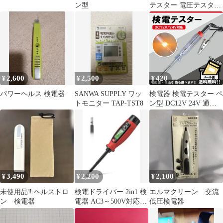
ン型
テスター 電圧テスター
検電器 ペン型 コード付
車用 直流電圧検出 極性
判定 自動車整備 回路テ
スト用
2,600
2,500
420
¥
¥
¥
パワーヘルス 検電器
SANWA SUPPLY ワッ
検電器 検電テスター ペ
トモニター TAP-TST8
ン型 DC12V 24V 通電
チェッカー 点灯 電圧
測定 簡単
3,490
2,200
2,100
¥
¥
¥
未使用品‼️ ヘルストロ
検電ドライバー 2in1 検
エルマクリーン 交流
ン 検電器
電器 AC3～500V対応 電
低圧検電器
圧テスター マイナス