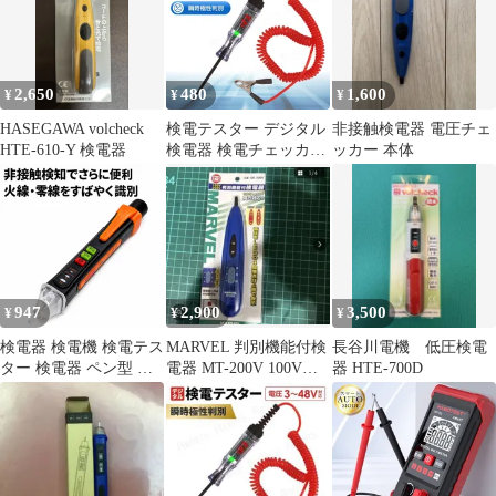
2,650
480
1,600
¥
¥
¥
HASEGAWA volcheck
検電テスター デジタル
非接触検電器 電圧チェ
HTE-610-Y 検電器
検電器 検電チェッカー
ッカー 本体
電圧計 電圧機 通電確認
ペン型 診断ツール 伸縮
コイル ワニ口クリップ
瞬時極性判別 バイク 自
動車 大型車 3V 48V 赤
黒
947
2,900
3,500
¥
¥
¥
検電器 検電機 検電テス
MARVEL 判別機能付検
長谷川電機 低圧検電
ター 検電器 ペン型 け
電器 MT-200V 100V
器 HTE-700D
んでんテスター 非接触
200V 両方対応
電圧検出器 感度調節 電
池式 LEDライト搭載 ブ
ザーアラーム 断線検知