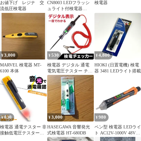
お値下げ レジナ 交
CN8003 LEDフラッシ
検電器
流低圧検電器
ュライト付検電器
【used品】
3,000
530
4,800
¥
¥
¥
MARVEL 検電器 MT-
検電器 デジタル 通電
HIOKI (日置電機) 検電
6100 本体
電気電圧テスター チェ
器 3481 LEDライト搭載
ッカー LED ペン型 電
圧計
830
3,000
980
¥
¥
¥
検電器 通電テスター 非
HASEGAWA 音響発光
ペン型 検電器 LEDライ
接触低電圧テスターペ
式検電器 HT-680DB
ト AC12V-1000V 48V-
ン AC90V-1000V LED
1000V感度調節 非接触