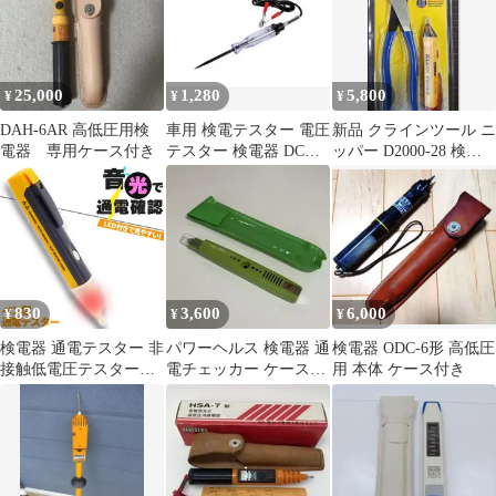
LCD表示 デジタル液晶
ディスプレイ ボタン ワ
ットモニター 検電器 電
気代 ワットチェッカー
25,000
1,280
5,800
¥
¥
¥
5種計測
DAH-6AR 高低圧用検
車用 検電テスター 電圧
新品 クラインツール ニ
電器 専用ケース付き
テスター 検電器 DC
ッパー D2000-28 検電
6V-24V 検電
器サービス付き
830
3,600
6,000
¥
¥
¥
検電器 通電テスター 非
パワーヘルス 検電器 通
検電器 ODC-6形 高低圧
接触低電圧テスターペ
電チェッカー ケース付
用 本体 ケース付き
ン AC90V-1000V LED
き 動作確認済み
アラームポケットクリ
ップ 非接触 通電チェッ
カー 通電確認 ペン型
非接 通電テスター 乾電
池式 電源検索 通電チェ