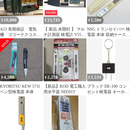
1%OFF
19,000
13,741
1,580
¥
¥
¥
A23 長期保証 電気
【 新品 未開封 】 マル
NSG トランセイバー 検
柵 ゴコーテクコス
チ計測器 検電計 V550
電器 本体 収納ケース付
059C-CP2Y 自治体補
未使用 送料無料
き 白寿(C24)
助金活用可
4,200
2,270
1,533
¥
¥
¥
KYORITSU KEW 5711
【新品】KOD 電工職人
ブラック DE-100 コン
ペン型検電器 本体
用水平器 ND591T
セント検電器 キーホル
ダータイプ エレチェッ
カー ジェフコム
(Jefcom)