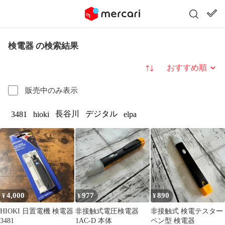
検電器 の検索結果
並び替え
販売中のみ表示
長谷川
デジタル
3481
hioki
elpa
4,000
977
890
¥
¥
¥
HIOKI 日置電機 検電器
非接触式電圧検電器
非接触式 検電テスター
3481
1AC-D 本体
ペン型 検電器