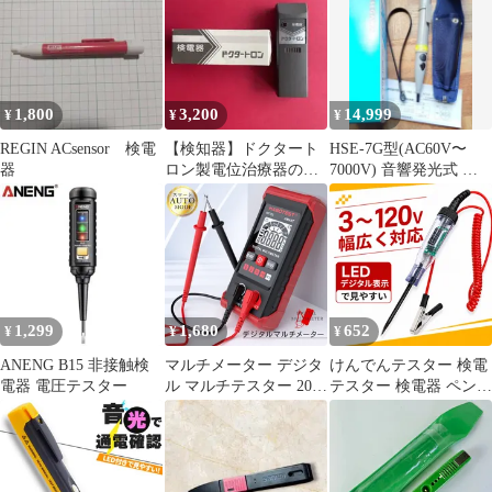
1,800
3,200
14,999
¥
¥
¥
REGIN ACsensor 検電
【検知器】ドクタート
HSE-7G型(AC60V〜
器
ロン製電位治療器の検
7000V) 音響発光式 小
電器としても使用可能
型高低圧用検電器
です。
1,299
1,680
652
¥
¥
¥
ANENG B15 非接触検
マルチメーター デジタ
けんでんテスター 検電
電器 電圧テスター
ル マルチテスター 2000
テスター 検電器 ペン型
カウント 検電器 通電テ
コード付 車用 デジタル
スター セットあります
電圧テスター 直流電圧
非接触低電圧テスター
検出 極性判定機能付 自
オート機能 抵抗 AC DC
動車整備 回路テスト用
max600V LED ライト機