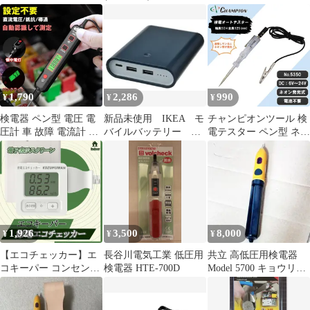
17-JP
触式AC/DC 接触式DC
品
対応 V-17
1,790
2,286
990
¥
¥
¥
検電器 ペン型 電圧 電
新品未使用 IKEA モ
チャンピオンツール 検
圧計 車 故障 電流計 電
バイルバッテリー ヴ
電テスター ペン型 ネオ
圧測定器 通電 導通 テ
ァルムフロント
ン発光式 DC6V～24V
スター 抵抗 ゼロテスタ
10400mAh
車用 ネオン管 光る 電
ー サーキットテスター
池不要 検電器 日本製
検電ドライバー アナロ
ヒューズ コード クリッ
グテスター 通電
プ 工具 検電オートテス
ター No.5350
1,926
3,500
8,000
¥
¥
¥
【エコチェッカー】エ
長谷川電気工業 低圧用
共立 高低圧用検電器
コキーパー コンセント
検電器 HTE-700D
Model 5700 キョウリツ
節電 電力チェッカー 電
キュービクル
力計 チェッカー 簡易電
力計 エコ 省エネ 大型