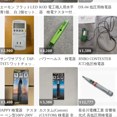
エーモン フラットLED
KOD 電工職人用水平
DX-04 低圧用検電器
青1個、 白 2個セット、
器 検電テスター付
サイドビー、検電器
ND-951T
2,900
4,200
1,500
¥
¥
¥
サンワサプライ TAP-
パワーヘルス 検電器
JINBO CONTESTER
TST5 ワットチェッカ
JCT2低圧検電器
ー
3,400
3,380
12,777
¥
¥
¥
JAPPY 検電器 テスタ
カスタム(Custom)
長谷川電機工業 音響発
ー ペン型100V-200V V-
(CUSTOM) 検電器 非接
光式 高低圧用検電器 新