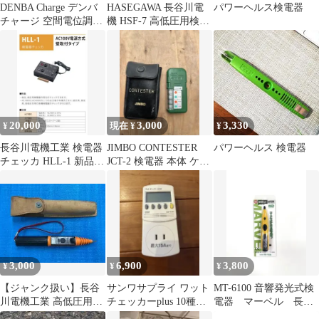
DENBA Charge デンバ
HASEGAWA 長谷川電
パワーヘルス検電器
チャージ 空間電位調整
機 HSF-7 高低圧用検電
装置 本体・マットセッ
器
ト
20,000
3,000
3,330
¥
現在 ¥
¥
長谷川電機工業 検電器
JIMBO CONTESTER
パワーヘルス 検電器
チェッカ HLL-1 新品未
JCT-2 検電器 本体 ケー
使用品
ス付き
3,000
6,900
3,800
¥
¥
¥
【ジャンク扱い】長谷
サンワサプライ ワット
MT-6100 音響発光式検
川電機工業 高低圧用検
チェッカーplus 10種測
電器 マーベル 長谷
電器 HSF-7 本体
定可 検電器 TAP-
川電機工業