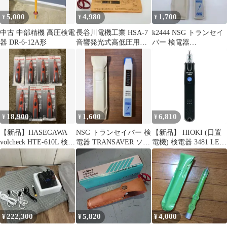
ック 検電 チェック チ
5,000
4,980
1,700
¥
¥
¥
ェッカー
中古 中部精機 高圧検電
長谷川電機工業 HSA-7
k2444 NSG トランセイ
器 DR-6-12A形
音響発光式高低圧用検
バー 検電器
電器 ケース箱付 ジャン
TRANSAVER ソフトケ
ク
ース付属
18,900
1,600
6,810
¥
¥
¥
【新品】HASEGAWA
NSG トランセイバー 検
【新品】 HIOKI (日置
volcheck HTE-610L 検電
電器 TRANSAVER ソフ
電機) 検電器 3481 LED
器 7本セット
トケース付属
ライト搭載 0
222,300
5,820
4,000
¥
¥
¥