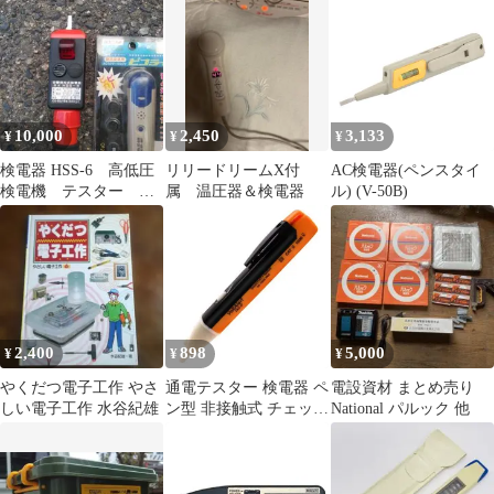
TST7
10,000
2,450
3,133
¥
¥
¥
検電器 HSS-6 高低圧
リリードリームX付
AC検電器(ペンスタイ
検電機 テスター AC
属 温圧器＆検電器
ル) (V-50B)
80V-7700V伸縮式
2,400
898
5,000
¥
¥
¥
やくだつ電子工作 やさ
通電テスター 検電器 ペ
電設資材 まとめ売り
しい電子工作 水谷紀雄
ン型 非接触式 チェッカ
National パルック 他
ー LEDライト 配線確認
電気作業 送料無料 _e