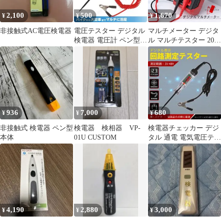
2,100
500
1,670
¥
¥
¥
非接触式AC電圧検電器
電圧テスター デジタル
マルチメーター デジタ
検電器 電圧計 ペン型
ル マルチテスター 2000
通電 チェッカー 診断ツ
カウント 検電器 通電テ
ール 赤
スター セットあります
非接触低電圧テスター
オート機能 抵抗 AC DC
max600V LED ライト機
能
936
7,000
680
¥
¥
¥
非接触式 検電器 ペン型
検電器 検相器 VP-
検電器チェッカー デジ
本体
01U CUSTOM
タル 通電 電気電圧テス
ター LED ペン型 回路
電圧計
4,190
2,880
3,000
¥
¥
¥