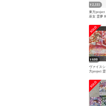
2,111
¥
東方proje
巫女 霊夢 R
スシュヴァ
600
¥
ヴァイスシ
方project
まとめ売り