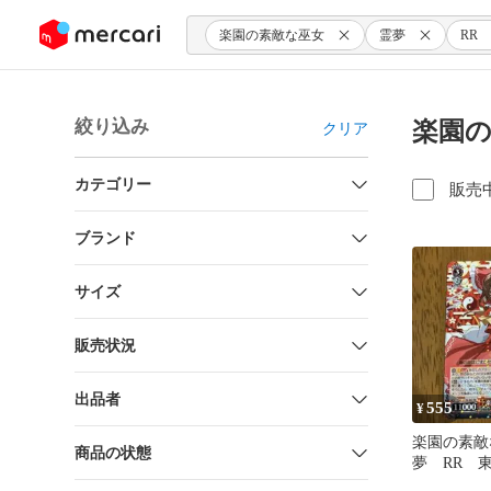
ンツにスキップ
楽園の素敵な巫女
霊夢
RR
絞り込み
楽園の
クリア
カテゴリー
販売
ブランド
サイズ
販売状況
出品者
555
¥
楽園の素敵
商品の状態
夢 RR 東方