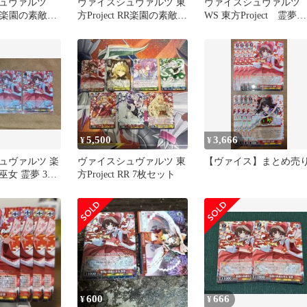
シュヴァルツ
ヴァイスシュヴァルツ 東
ヴァイスシュヴァル
ct 楽園の素敵な
方Project RR楽園の素敵な
WS 東方Project 霊夢
 RR
巫女 霊夢
RR 3枚セット
5,500
3,666
¥
¥
ュヴァルツ 楽
ヴァイスシュヴァルツ 東
【ヴァイス】まとめ売
女 霊夢 3枚
方Project RR 7枚セット
600
666
¥
¥