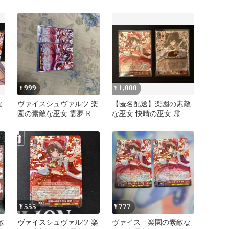
夢 sr
999
1,000
¥
¥
な
ヴァイスシュヴァルツ 楽
【匿名配送】楽園の素敵
園の素敵な巫女 霊夢 RR
な巫女 快晴の巫女 霊夢
ツ
3枚セット
RR 【ヴァイスシュバル
ツ】
555
777
¥
¥
敵
ヴァイスシュヴァルツ 楽
ヴァイス 楽園の素敵な