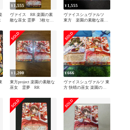
1,555
1,555
¥
¥
楽
ヴァイス RR 楽園の素
ヴァイスシュヴァルツ
R
敵な巫女 霊夢 3枚セッ
東方 楽園の素敵な巫
ト
女 霊夢 RR 3枚セット
1,200
666
¥
¥
東
東方project 楽園の素敵な
ヴァイスシュヴァルツ 東
巫女 霊夢 RR
方 快晴の巫女 楽園の素
敵な巫女 霊夢 RR 各1枚