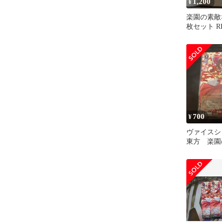
1,200
¥
楽園の素敵な
枚セット RR 
ヴァイス
700
¥
ヴァイス
東方 楽園
女 霊夢R