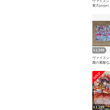
ヴァイス
東方proje
巫女 霊夢
2,500
¥
ヴァイスシ
園の素敵な巫
セット
1,599
¥