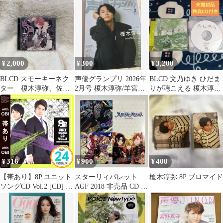
ャック～
2,000
300
3,200
¥
¥
¥
BLCD スモーキーネク
声優グランプリ 2026年
BLCD 文乃ゆき ひだま
ター 榎木淳弥、佐藤
2月号 榎木淳弥/羊宮妃
りが聴こえる 榎木淳弥
拓也
那 ハガキなし/ポスター
古川慎 中島ヨシキ
あり
316
900
400
¥
¥
¥
【帯あり】8P ユニット
スターリィパレット
榎木淳弥 8P ブロマイド
ソングCD Vol.2 [CD] 榎
AGF 2018 非売品 CD 蒼
木淳弥&益山武明_07
井翔太 増田俊樹 榎木淳
弥