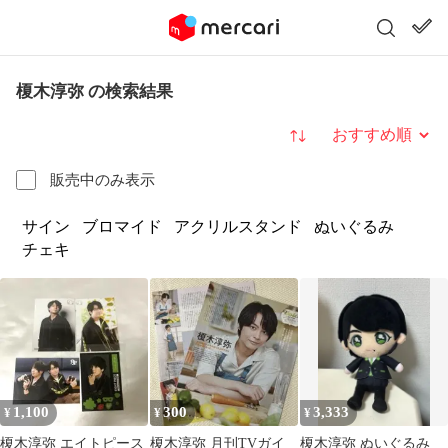
榎木淳弥 の検索結果
並び替え
販売中のみ表示
サイン
ブロマイド
アクリルスタンド
ぬいぐるみ
チェキ
1,100
300
3,333
¥
¥
¥
榎木淳弥 エイトピース
榎木淳弥 月刊TVガイ
榎木淳弥 ぬいぐるみ