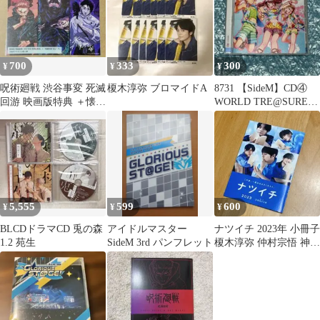
700
333
300
¥
¥
¥
呪術廻戦 渋谷事変 死滅
榎木淳弥 ブロマイドA
8731 【SideM】CD④
回游 映画版特典 ＋懐玉
WORLD TRE@SURE
玉折 一番くじ
05
5,555
599
600
¥
¥
¥
BLCDドラマCD 兎の森
アイドルマスター
ナツイチ 2023年 小冊子
1.2 苑生
SideM 3rd パンフレット
榎木淳弥 仲村宗悟 神谷
浩史 梶裕貴 島崎信長