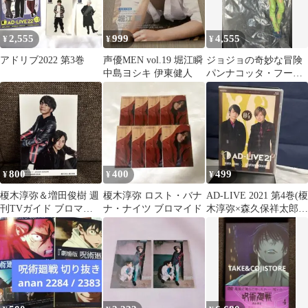
2,555
999
4,555
¥
¥
¥
アドリブ2022 第3巻
声優MEN vol.19 堀江瞬
ジョジョの奇妙な冒険
中島ヨシキ 伊東健人
パンナコッタ・フーゴ
フィギュア mafiarte
800
400
499
¥
¥
¥
榎木淳弥＆増田俊樹 週
榎木淳弥 ロスト・バナ
AD-LIVE 2021 第4巻(榎
刊TVガイド ブロマイ
ナ・ナイツ ブロマイド
木淳弥×森久保祥太郎)
ド2枚セット
〈2枚組〉