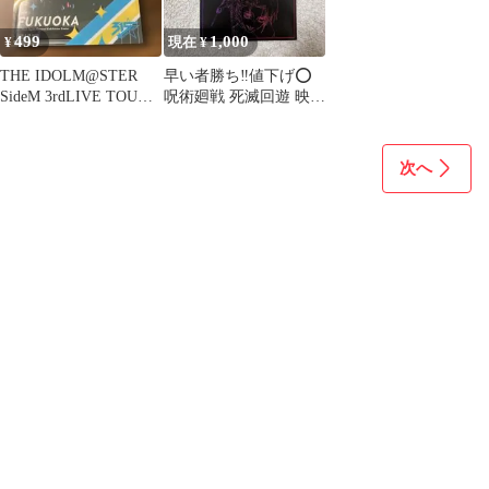
499
1,000
¥
現在 ¥
THE IDOLM@STER
早い者勝ち‼️値下げ⭕️
SideM 3rdLIVE TOUR
呪術廻戦 死滅回遊 映画
～GLORfc
入場者特典 パンフレッ
ト
次へ