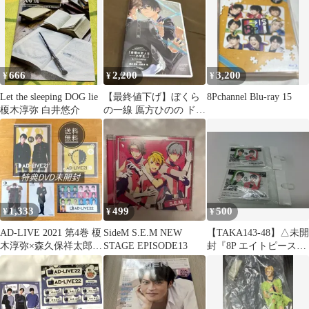
666
2,200
3,200
¥
¥
¥
Let the sleeping DOG lie
【最終値下げ】ぼくら
8Pchannel Blu-ray 15
榎木淳弥 白井悠介
の一線 鳫方ひのの ドラ
マCD 書き下ろし小冊
子付き
1,333
499
500
¥
¥
¥
AD-LIVE 2021 第4巻 榎
SideM S.E.M NEW
【TAKA143-48】△未開
木淳弥×森久保祥太郎
STAGE EPISODE13
封『8P エイトピース』
Blu-ray 特典付
榎木淳弥・畠中祐 缶バ
ッジ 2個セット