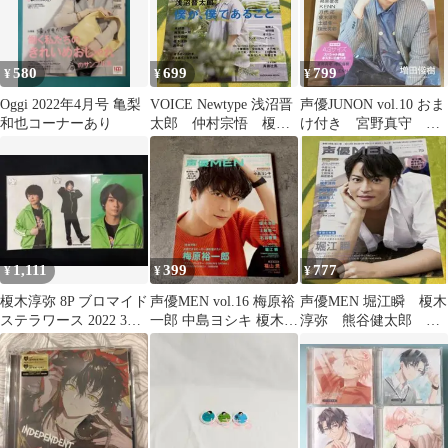
580
699
799
¥
¥
¥
Oggi 2022年4月号 亀梨
VOICE Newtype 浅沼晋
声優JUNON vol.10 おま
和也コーナーあり
太郎 仲村宗悟 榎木
け付き 宮野真守 増
淳弥 木村昴 梅原裕
田俊樹 柿原徹也
一郎
1,111
399
777
¥
¥
¥
榎木淳弥 8P ブロマイド
声優MEN vol.16 梅原裕
声優MEN 堀江瞬 榎木
ステラワース 2022 3枚
一郎 中島ヨシキ 榎木淳
淳弥 熊谷健太郎 梶
セット
弥 土岐隼一 0616
原岳人 中島ヨシキ
伊東健人