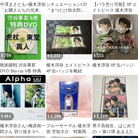
中澤まさとも×榎木淳弥
シチュエーションCD
【バラ売り可能】8P エ
「お隣さんちの兄弟事
『まつたけ弥太郎』直
イトピース 榎木淳弥 セ
情」ドラマCD BLCD
筆サイン入り色紙 榎
ット
木淳弥
799
1,111
555
¥
¥
¥
呪術廻戦 渋谷事変
榎木淳弥 エイトピース
榎木淳弥 8P 缶バッジ
DVD Blu-ray 6巻 特典
4P 缶バッジ＆靴紐
ディスクDVD
461
1,500
1,100
¥
¥
¥
榎木淳弥さん×梅原裕一
ブルーサーマル 榎木淳
男子高校生、はじめて
郎さん 切り抜き 6ペー
弥 空知大介 特製両面
の ～第11弾 あまえたが
ジ(GA.MM)
アクリルスタンド 単品
りキングと世話焼きジ