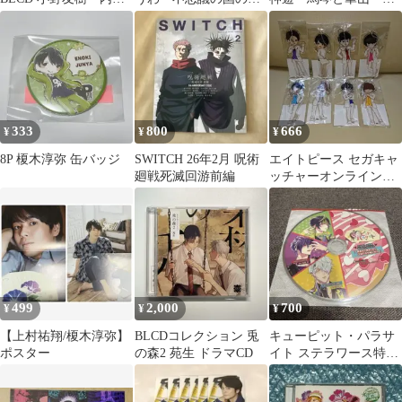
雄馬 佐藤拓也 村瀬
リス 死滅回游 前編
第六回公演 三木眞一
歩 古川慎 榎木淳弥
Vol.3 特典
郎 榎木淳弥
333
800
666
¥
¥
¥
8P 榎木淳弥 缶バッジ
SWITCH 26年2月 呪術
エイトピース セガキャ
廻戦死滅回游前編
ッチャーオンライン限
定 アクリルボールチェ
ーンvol.5
499
2,000
700
¥
¥
¥
【上村祐翔/榎木淳弥】
BLCDコレクション 兎
キューピット・パラサ
ポスター
の森2 苑生 ドラマCD
イト ステラワース特典
録りおろしボイスCD