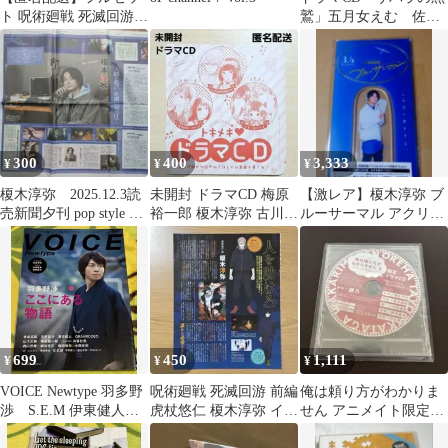
ト 呪術廻戦 死滅回游
鷲」五月女えむ 佐藤
前編 Vol.3 初回生産限
拓也 熊谷健太郎 榎
定版
木淳弥 BLCD
300
400
3,333
¥
¥
¥
榎木淳弥 2025.12.3読
未開封 ドラマCD 梅原
【激レア】榎木淳弥 ブ
売新聞夕刊 pop style 見
裕一郎 榎木淳弥 古川慎
ルーサーマル アクリル
開き2面
島﨑信長 別冊マーガレ
スタンド
ット付録
699
450
1,111
¥
¥
¥
VOICE Newtype 羽多野
呪術廻戦 死滅回游 前編
俺は頼り方がわかりま
渉 S.E.M 伊東健人
虎杖悠仁 榎木淳弥 イン
せん アニメイト限定
榎木淳弥 中島ヨシキ
タビュー記事
特典CD