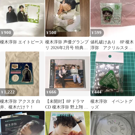
900
500
599
¥
¥
¥
榎木淳弥 エイトピース
榎木淳弥 声優グランプ
値札破けあり 8P 榎木
リ 2026年2月号 特典ブ
淳弥 アクリルスタン
ロマイド
ド 声優 エイトピー
ス 札幌ver.
1,222
666
444
¥
¥
¥
榎木淳弥 アクスタ 白
【未開封】8P ドラマ
榎木淳弥 イベントグ
井、榎木だけ？！
CD 榎木淳弥 野上翔 ユ
ッズ
ニソン・ドラマ