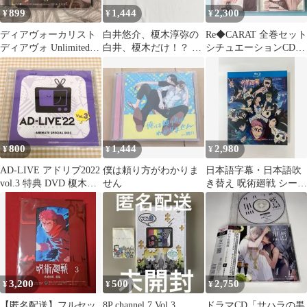
899
1,444
2,300
¥
¥
¥
ディアヴォーカリスト
白井悠介、榎木淳弥の
Re◆CARAT 全巻セット
ディアヴォ Unlimited
白井、榎木だけ！？ 缶
シチュエーションCD
ユゥ JETRATFURY
バッジ セット
ドラマCD
800
1,444
2,980
¥
¥
¥
AD-LIVE アドリブ2022
僕は頼り方がわかりま
日本語字幕・日本語吹
vol.3 特典 DVD 榎木淳
せん
き替え 呪術廻戦 シーズ
弥 島﨑信長
ン3 (2026) Blu-ray 全話
収録 並行輸入品
3,200
500
2,750
¥
¥
¥
【匿名配送】フルセッ
8P channel 7 Vol.3
ドラマCD「サハラの黒