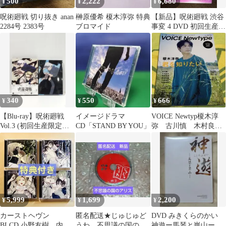
500
2,222
6,680
¥
¥
¥
呪術廻戦 切り抜き anan
榊原優希 榎木淳弥 特典
【新品】呪術廻戦 渋谷
2284号 2383号
ブロマイド
事変 4 DVD 初回生産限
定版 御所園翔太 , 榎木
淳弥
340
550
666
¥
¥
¥
【Blu-ray】呪術廻戦
イメージドラマ
VOICE Newtyp榎木淳
Vol.3 (初回生産限定
CD「STAND BY YOU」
弥 古川慎 木村良
版) 榎木淳弥 内田雄
平 羽多野渉 寺島拓
馬 ほか 朴 性厚
篤 小林裕介
(260622mt)
5,999
1,699
2,200
¥
¥
¥
カーストヘヴン
匿名配送★じゅじゅど
DVD みきくらのかい
BLCD 小野友樹 内田
うわ 不思議の国のア
神遊ー馬琴と崋山ー