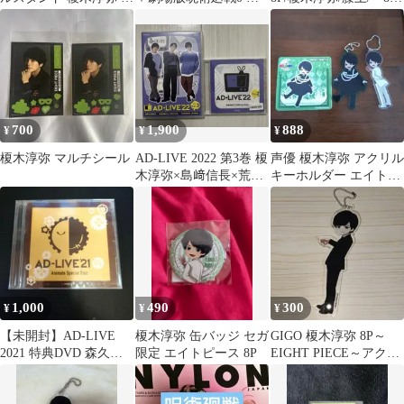
ャージモデルver.
華版セット
FESTIVAL -animate only
shop-」関連商品購入特
典ブロマイド
700
1,900
888
¥
¥
¥
榎木淳弥 マルチシール
AD-LIVE 2022 第3巻 榎
声優 榎木淳弥 アクリル
木淳弥×島﨑信長×荒牧
キーホルダー エイトピ
慶彦 Blu-Ray
ース
1,000
490
300
¥
¥
¥
【未開封】AD‐LIVE
榎木淳弥 缶バッジ セガ
GIGO 榎木淳弥 8P～
2021 特典DVD 森久保
限定 エイトピース 8P
EIGHT PIECE～アクリ
祥太郎 榎木淳弥
ルキーホルダーVol.1