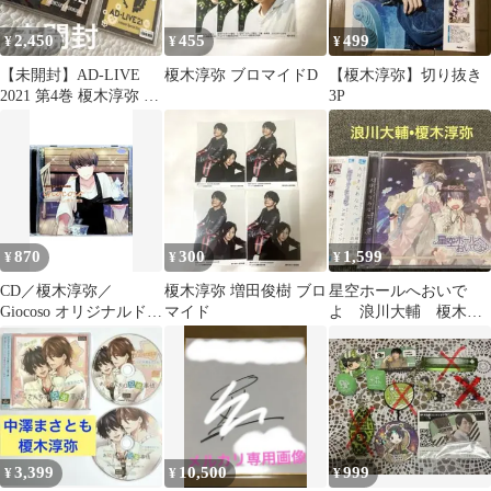
2,450
455
499
¥
¥
¥
【未開封】AD-LIVE
榎木淳弥 ブロマイドD
【榎木淳弥】切り抜き
2021 第4巻 榎木淳弥 森
3P
久保祥太郎 セット
870
300
1,599
¥
¥
¥
CD／榎木淳弥／
榎木淳弥 増田俊樹 ブロ
星空ホールへおいで
Giocoso オリジナルドラ
マイド
よ 浪川大輔 榎木淳
マCD
弥 CD ドラマCD シチ
ュエーションCD
3,399
10,500
999
¥
¥
¥