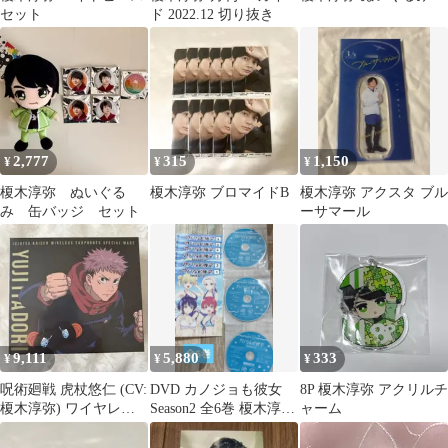
セット
ド 2022.12 切り抜き
2,777
315
1,150
¥
¥
¥
榎木淳弥 ぬいぐる
榎木淳弥 ブロマイドB
榎木淳弥 アクスタ ブル
み 缶バッジ セット
ーサマール
9,111
5,880
333
¥
¥
¥
呪術廻戦 虎杖悠仁 (CV:
DVD カノジョも彼女
8P 榎木淳弥 アクリルチ
榎木淳弥) ワイヤレス
Season2 全6巻 榎木淳弥
ャーム
イヤホン
佐倉綾音 竹達彩奈