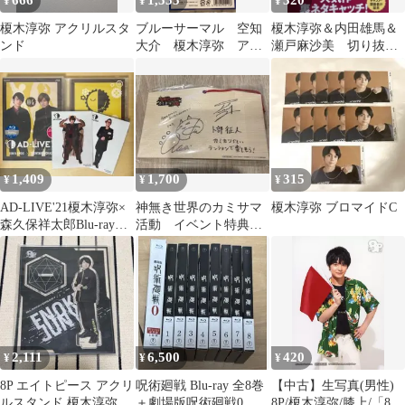
666
1,555
320
¥
¥
¥
榎木淳弥 アクリルスタ
ブルーサーマル 空知
榎木淳弥＆内田雄馬＆
ンド
大介 榎木淳弥 アク
瀬戸麻沙美 切り抜き
リルスタンド
TVstation2025年24号
1,409
1,700
315
¥
¥
¥
AD-LIVE'21榎木淳弥×
神無き世界のカミサマ
榎木淳弥 ブロマイドC
森久保祥太郎Blu-ray&
活動 イベント特典複
特典DVD&ブロマイド
製サイン入り絵馬(榎木
淳弥、鬼頭明里)
2,111
6,500
420
¥
¥
¥
8P エイトピース アクリ
呪術廻戦 Blu-ray 全8巻
【中古】生写真(男性)
ルスタンド 榎木淳弥 ジ
＋劇場版呪術廻戦0 豪
8P/榎木淳弥/膝上/「8P