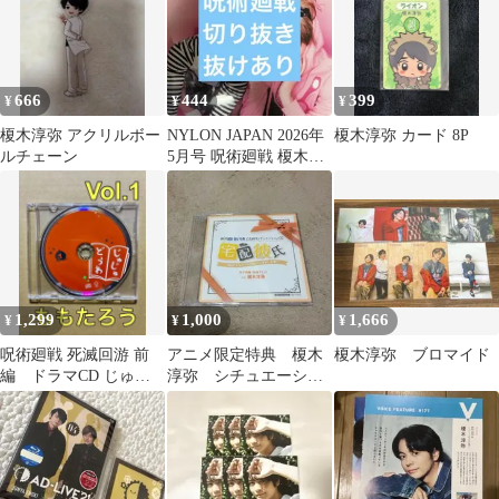
666
444
399
¥
¥
¥
榎木淳弥 アクリルボー
NYLON JAPAN 2026年
榎木淳弥 カード 8P
ルチェーン
5月号 呪術廻戦 榎木淳
弥 切り抜き
1,299
1,000
1,666
¥
¥
¥
呪術廻戦 死滅回游 前
アニメ限定特典 榎木
榎木淳弥 ブロマイド
編 ドラマCD じゅじ
淳弥 シチュエーショ
ゅどうわ ももたろ
ンCD 宅配彼氏
う 1巻