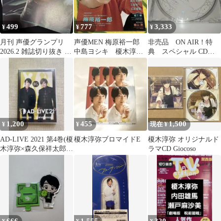
499
777
3,333
¥
¥
¥
月刊 声優グランプリ
声優MEN 梅原裕一郎
非売品 ON AIR！特
2026.2 雑誌切り抜き 榎
中島ヨシキ 榎木淳
典 スペシャル CD
木淳弥さん 10枚
弥 土岐隼一 石谷春
全巻購入特典 オンエ
貴 堀江瞬 福山潤
ア 榎木淳弥
1,200
455
1,500
¥
¥
現在 ¥
AD-LIVE 2021 第4巻(榎
榎木淳弥ブロマイドE
榎木淳弥 オリジナルド
木淳弥×森久保祥太郎)
ラマCD Giocoso
〈2枚組〉