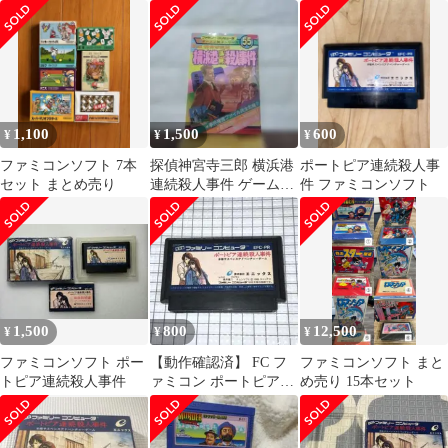
ンソフト 動作確認済み
人事件
1,100
1,500
600
¥
¥
¥
ファミコンソフト 7本
探偵神宮寺三郎 横浜港
ポートピア連続殺人事
セット まとめ売り
連続殺人事件 ゲーム必
件 ファミコンソフト
勝法シリーズ
1,500
800
12,500
¥
¥
¥
ファミコンソフト ポー
【動作確認済】 FC フ
ファミコンソフト まと
トピア連続殺人事件
ァミコン ポートピア連
め売り 15本セット
続殺人事件 記名あり