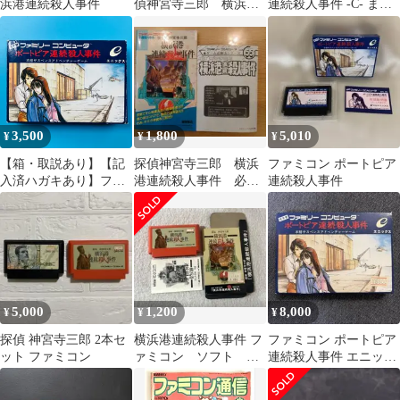
浜港連続殺人事件
偵神宮寺三郎 横浜港
連続殺人事件 -C- まと
連続殺人事件 ソフト
め買い大歓迎
のみ 中古
3,500
1,800
5,010
¥
¥
¥
【箱・取説あり】【記
探偵神宮寺三郎 横浜
ファミコン ポートピア
入済ハガキあり】ファ
港連続殺人事件 必勝
連続殺人事件
ミコン ポートピア連続
完ペキ本 ゲーム必勝
殺人事件 ENIX エニッ
法シリーズ
クス FC
5,000
1,200
8,000
¥
¥
¥
探偵 神宮寺三郎 2本セ
横浜港連続殺人事件 フ
ファミコン ポートピア
ット ファミコン
ァミコン ソフト
連続殺人事件 エニック
箱 説明書
ス