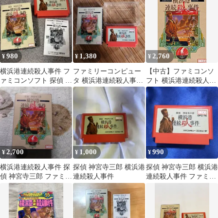
ト
980
1,380
2,760
¥
¥
¥
横浜港連続殺人事件 フ
ファミリーコンピュー
【中古】ファミコンソ
ァミコンソフト 探偵 神
タ 横浜港連続殺人事件
フト 横浜港連続殺人事
宮寺三郎 動作未確認 ジ
ケース有り
件
ャンク品
2,700
1,000
990
¥
¥
¥
横浜港連続殺人事件 探
探偵 神宮寺三郎 横浜港
探偵 神宮寺三郎 横浜港
偵 神宮寺三郎 ファミコ
連続殺人事件
連続殺人事件 ファミコ
ン
ン FC