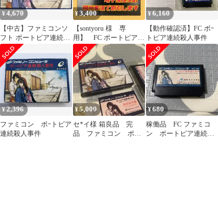
4,670
3,400
6,160
¥
¥
¥
【中古】ファミコンソ
【sontyoru 様 専
【動作確認済】FC ポｰ
フト ポートピア連続殺
用】 FC ポートピア連
トピア連続殺人事件
人事件
続殺人事件 他 合計6
本
2,396
5,000
680
¥
¥
¥
ファミコン ポｰトピア
セ*イ様 箱良品 完
稼働品 FC ファミコ
連続殺人事件
品 ファミコン ポー
ン ポートピア連続殺
トピア連続殺人事件
人事件