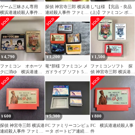
ゲーム三昧さん専用
探偵 神宮寺三郎 横浜港
し*は様 【完品・良品
横浜港連続殺人事件
連続殺人事件 ファミコ
(上)】ファミコン ポー
DFC-1K
ン ソフト
トピア連続殺人事件
4,790
1,200
1,500
¥
¥
¥
ファミコン オホーツ
竜*胆様 ファミコン メ
ファミコンソフト 探
クに消ゆ 横浜港連続
ガドライブ ソフト 5本
偵 神宮寺三郎 横浜港連
殺人事件
セット
続殺人事件
600
5,300
800
¥
¥
¥
探偵 神宮寺三郎 横浜港
FC ファミリーコンピュ
FC 横浜港連続殺人事
連続殺人事件 ファミコ
ータ ポートピア連続殺
件