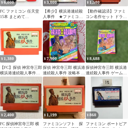
6,000
3,000
1,580
¥
¥
¥
FC ファミコン 任天堂
【希少】横浜港連続殺
【動作確認済】ファミ
15本 まとめて
人事件 ★ファミコン
コン名作セット ドラゴ
MOTHER カービィ 昭
★ ＠＠
ンクエストII 探偵神宮
和レトロ
寺三郎 他
1,380
7,900
8,688
¥
¥
¥
【FC】探偵 神宮寺三郎
探偵 神宮寺三郎 横浜港
探偵神宮寺三郎 横浜港
横浜港連続殺人事件
連続殺人事件 攻略本 必
連続殺人事件 ゲーム必
（ソフトのみ） ファミ
勝法シリーズケイブン
勝法シリーズ
コン
シャ
2,400
1,199
860
¥
¥
¥
FC 探偵神宮寺三郎 横
ファミコンソフト 探
ファミコン ポートピア