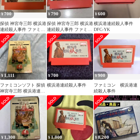
700
790
600
¥
¥
¥
探偵 神宮寺三郎 横浜港
探偵 神宮寺三郎 横浜港
横浜港連続殺人事件
連続殺人事件 ファミコ
連続殺人事件 ファミコ
DFC-YK
ンソフト
ンソフト 任天堂
1,111
700
900
¥
¥
¥
ファミコンソフト 探偵
横浜港連続殺人事件
ファミコン 横浜港連
神宮寺三郎 横浜港連続
続殺人事件
殺人事件 箱説付き
1,300
1,000
8,200
¥
¥
¥