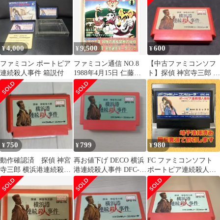
4,000
9,500
600
¥
¥
¥
ファミコン ポートピア
ファミコン通信 NO.8
【中古ファミコンソフ
連続殺人事件 箱説付
1988年4月15日 仁藤優
ト】探偵 神宮寺三郎 横
子 聖闘士星矢など
浜港連続殺人事件
750
799
980
¥
¥
¥
動作確認済 探偵 神宮
再お値下げ DECO 横浜
FC ファミコンソフト
寺三郎 横浜港連続殺人
港連続殺人事件 DFC-
ポートピア連続殺人事
事件
YK
件