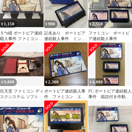
1,150
980
2,550
¥
¥
¥
５*n様 ポートピア連続
記名あり ポートピア
ファミコン ポートピ
殺人事件 ファミコンソ
連続殺人事件 ミシシ
ア連続殺人事件
フト
ッピー殺人事件 ファ
ミコン
9,800
2,300
4,000
¥
¥
¥
任天堂 ファミコン ディ
ポートピア連続殺人事
FC ポートピア連続殺人
スクシステム ソフト及
件 ファミコン エニ
事件 箱説付き作動OK
び説明書等セット ジ
ックス 動作確認済
堀井雄二作 エニック
ャンク品
ス1985年