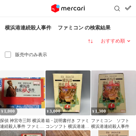
横浜港連続殺人事件 ファミコン の検索結果
並び替え
販売中のみ表示
1,000
3,000
1,300
¥
¥
¥
探偵 神宮寺三郎 横浜港
箱・説明書付き ファミ
ファミコン ソフト
連続殺人事件 ファミコ
コンソフト 横浜港連続
横浜港連続殺人事件
ン ソフト
殺人事件 データイース