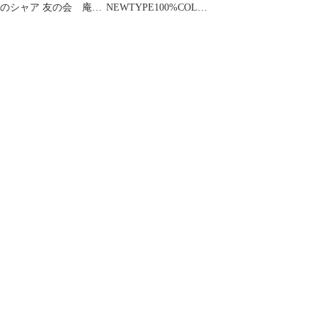
のシャア 友の会 庵野
NEWTYPE100%COLLE
秀明 富野由悠季 幾
CTION 10 機動戦士ガ
原邦彦
ンダム逆襲のシャア
(帯付)