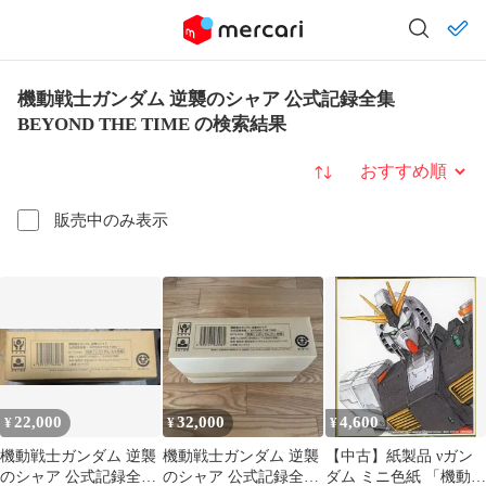
機動戦士ガンダム 逆襲のシャア 公式記録全集
BEYOND THE TIME の検索結果
並び替え
販売中のみ表示
22,000
32,000
4,600
¥
¥
¥
機動戦士ガンダム 逆襲
機動戦士ガンダム 逆襲
【中古】紙製品 νガン
のシャア 公式記録全集
のシャア 公式記録全集
ダム ミニ色紙 「機動戦