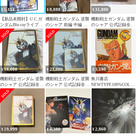
5,151
8,888
31,800
¥
¥
¥
【新品未開封】U.C.ガ
機動戦士ガンダム 逆襲
機動戦士ガンダム 逆襲
ンダムBlu-rayライブラ
のシャア 前編 中編 後
のシャア 公式記録全集
リーズ 機動戦士ガンダ
編 富野由悠季 アニメ
BEYOND THE TIME
ム 逆襲のシャア 古谷
ージュ文庫
徹 (出演) 池田秀一 (出
演) 富野由悠季 (監督)
形式: Blu-ray
18,000
23,000
3,190
¥
¥
¥
機動戦士ガンダム 逆襲
機動戦士ガンダム 逆襲
角川書店
のシャア 公式記録全集
のシャア 公式記録全
NEWTYPE100%COLLE
BEYOND THE TIME
集 -BEYOND THE
CTION 10 機動戦士ガ
TIME-
ンダム逆襲のシャア
19,999
4,380
2,860
¥
¥
¥