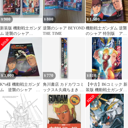
900
800
1,500
¥
¥
¥
新装版 機動戦士ガンダ
逆襲のシャア BEYOND
機動戦士ガンダム 逆襲
ム 逆襲のシャア
THE TIME
のシャア 特別版 アニ
BEYOND THE TIME 全
メディア付録 録音台
2巻
本
3,000
770
810
¥
¥
¥
K*o様 機動戦士ガンダ
角川書店 カドカワコミ
【中古】B6コミック 新
ム 逆襲のシャア 録
ックスA 久織ちまき 機
装版 機動戦士ガンダム
音台本
動戦士ガンダム/逆襲の
逆襲のシャア BEYOND
シャアBEYOND THE
THE TIME 全2巻セット
TIME 全2巻 セット
/ 久織ちまき