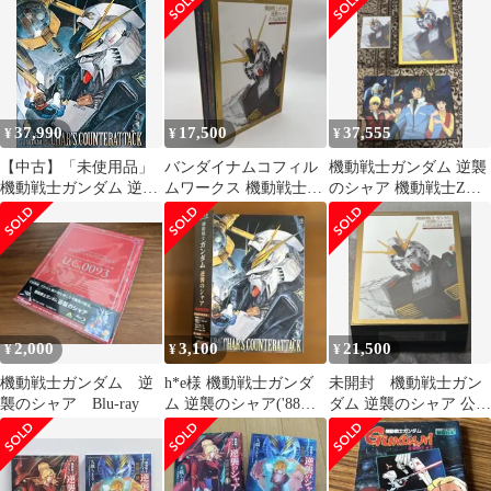
原邦彦
ィルムコミック -
Mobile Suit Gundam The
Movies IV 'Char's
Counterattack' Film
Comic Book 1997年
37,990
17,500
37,555
¥
¥
¥
【中古】「未使用品」
バンダイナムコフィル
機動戦士ガンダム 逆襲
機動戦士ガンダム 逆襲
ムワークス 機動戦士ガ
のシャア 機動戦士Zガ
のシャア (初回限定版)
ンダム 逆襲のシャア 公
ンダム 設定資料集 原画
[Blu-ray]
式記録全集
集
2,000
3,100
21,500
¥
¥
¥
機動戦士ガンダム 逆
h*e様 機動戦士ガンダ
未開封 機動戦士ガン
襲のシャア Blu-ray
ム 逆襲のシャア('88サ
ダム 逆襲のシャア 公式
ンライズ)〈初回限定
記録全集
版〉 Bl