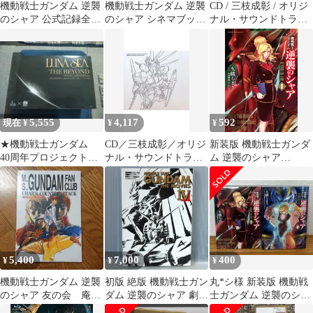
機動戦士ガンダム 逆襲
機動戦士ガンダム 逆襲
CD / 三枝成彰 / オリジ
のシャア 公式記録全集
のシャア シネマブック
ナル・サウンドトラッ
BEYOND THE TIME
2冊セット
ク『機動戦士ガンダム
逆襲のシャア』完全版
(Blu-specCD2) (通常盤)
5,555
4,117
592
現在 ¥
¥
¥
★機動戦士ガンダム
CD／三枝成彰／オリジ
新装版 機動戦士ガンダ
40周年プロジェクト
ナル・サウンドトラッ
ム 逆襲のシャア
テーマ曲
ク『機動戦士ガンダム
BEYOND THE TIME
逆襲のシャア』 増補盤
（1）（コミック）
5,400
7,000
400
¥
¥
¥
機動戦士ガンダム 逆襲
初版 絶版 機動戦士ガン
丸*シ様 新装版 機動戦
のシャア 友の会 庵野
ダム 逆襲のシャア 劇場
士ガンダム 逆襲のシャ
秀明 富野由悠季 幾
用アニメ映画 第4作 フ
ア BEYOND THE TIME