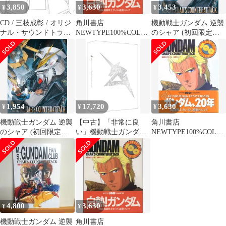
3,850
3,630
3,453
¥
¥
¥
CD / 三枝成彰 / オリジ
角川書店
機動戦士ガンダム 逆襲
ナル・サウンドトラッ
NEWTYPE100%COLLE
のシャア (初回限定版)
ク『機動戦士ガンダム
CTION 10 機動戦士ガ
[Blu-ray]／富野由悠季
逆襲のシャア』 増補盤
ンダム逆襲のシャア
(帯付)
1,954
17,720
3,630
¥
¥
¥
機動戦士ガンダム 逆襲
【中古】「非常に良
角川書店
のシャア (初回限定版)
い」機動戦士ガンダム
NEWTYPE100%COLLE
[Blu-ray]／富野由悠季
逆襲のシャア 4Kリマス
CTION 10 復刻版)機動
ターBOX(4K ULTRA
戦士ガンダム逆襲のシ
HD Blu-ray&Blu-ray
ャア (帯付)
Disc 2枚組) (特装限定
版)
4,800
3,630
¥
¥
機動戦士ガンダム 逆襲
角川書店