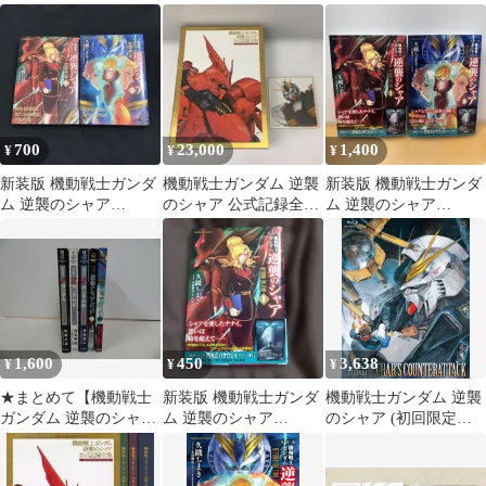
-BEYOND THE TIME-
BEYOND THE TIME
士ガンダム 逆襲のシャ
ア 公式記録全集-
BEYOND THE TIME-」
サンライズストア購入
特典
700
23,000
1,400
¥
¥
¥
新装版 機動戦士ガンダ
機動戦士ガンダム 逆襲
新装版 機動戦士ガンダ
ム 逆襲のシャア
のシャア 公式記録全集
ム 逆襲のシャア
BEYOND THE TIME 全
h4140
BEYOND THE TIME 全
巻
2巻
1,600
450
3,638
¥
¥
¥
★まとめて【機動戦士
新装版 機動戦士ガンダ
機動戦士ガンダム 逆襲
ガンダム 逆襲のシャア
ム 逆襲のシャア
のシャア (初回限定版)
BEYOND THE TIME
BEYOND THE TIME
[Blu-ray]／富野由悠季
全2巻】【機動戦士Zガ
(1)
ンダム 全3巻】