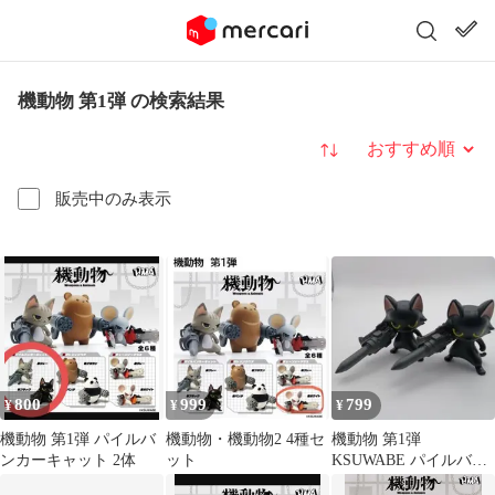
機動物 第1弾 の検索結果
並び替え
販売中のみ表示
800
999
799
¥
¥
¥
機動物 第1弾 パイルバ
機動物・機動物2 4種セ
機動物 第1弾
ンカーキャット 2体
ット
KSUWABE パイルバン
カーキャット（ブラッ