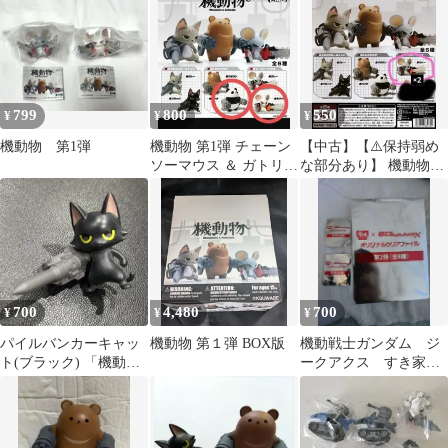
ク）2点セット
799
800
550
¥
¥
¥
機動物 第1弾
機動物 第1弾 チェーン
【中古】【⚠️保持弱め
ソーマウス ＆ ガトリン
な部分あり】 機動物第
グベア
１弾 チェーンソーマ
ウス グレー 2個
700
4,480
700
¥
¥
¥
パイルバンカーキャッ
機動物 第１弾 BOX版
機動戦士ガンダム ジ
ト(ブラック) 「機動物
ークアクス すき家コ
第1弾」
ラボグッズセット