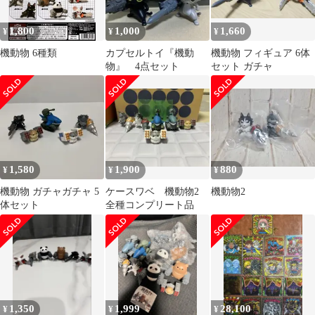
1,800
1,000
1,660
¥
¥
¥
機動物 6種類
カプセルトイ『機動
機動物 フィギュア 6体
物』 4点セット
セット ガチャ
1,580
1,900
880
¥
¥
¥
機動物 ガチャガチャ 5
ケースワベ 機動物2
機動物2
体セット
全種コンプリート品
1,350
1,999
28,100
¥
¥
¥