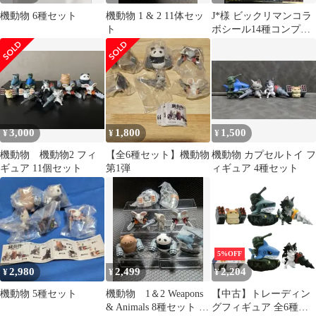
機動物 6種セット
機動物 1 & 2 11体セッ
J*様 ビックリマンコラ
ト
ボシール14種コンプリ
ート
3,000
1,800
1,500
¥
¥
¥
機動物 機動物2 フィ
【全6種セット】機動物
機動物 カプセルトイ フ
ギュア 11個セット
第1弾
ィギュア 4種セット
5%OFF
2,980
2,499
2,204
¥
¥
¥
機動物 5種セット
機動物 1＆2 Weapons
【中古】トレーディン
& Animals 8種セット ガ
グフィギュア 全6種セ