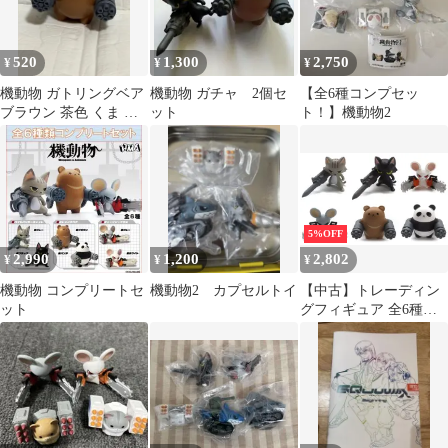
520
1,300
2,750
¥
¥
¥
機動物 ガトリングベア
機動物 ガチャ 2個セ
【全6種コンプセッ
ブラウン 茶色 くま 熊
ット
ト！】機動物2
ツキノワグマ クマ
5%OFF
2,990
1,200
2,802
¥
¥
¥
機動物 コンプリートセ
機動物2 カプセルトイ
【中古】トレーディン
ット
グフィギュア 全6種セ
ット 「機動物 第1弾」