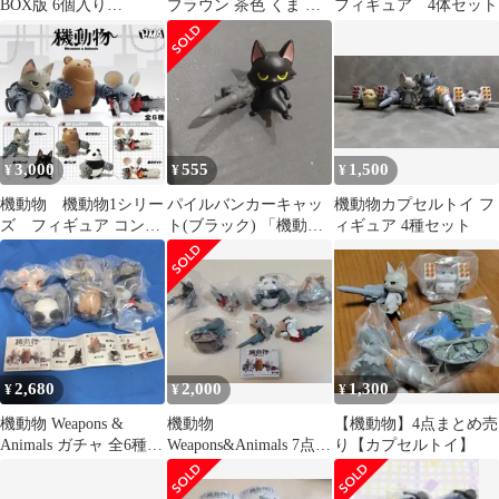
BOX版 6個入り
ブラウン 茶色 くま 熊
フィギュア 4体セット
1BOX【正規品】
ツキノワグマ クマ
3,000
555
1,500
¥
¥
¥
機動物 機動物1シリー
パイルバンカーキャッ
機動物カプセルトイ フ
ズ フィギュア コンプ
ト(ブラック) 「機動物
ィギュア 4種セット
セット
第1弾」
2,680
2,000
1,300
¥
¥
¥
機動物 Weapons &
機動物
【機動物】4点まとめ売
Animals ガチャ 全6種セ
Weapons&Animals 7点セ
り【カプセルトイ】
ット【⑥B】
ット