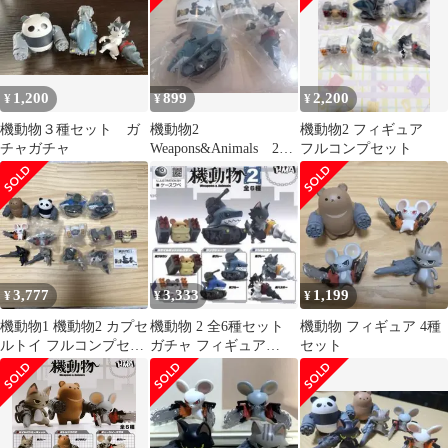
1,200
899
2,200
¥
¥
¥
機動物３種セット ガ
機動物2
機動物2 フィギュア
チャガチャ
Weapons&Animals 2種
フルコンプセット
セット
3,777
3,333
1,199
¥
¥
¥
機動物1 機動物2 カプセ
機動物 2 全6種セット
機動物 フィギュア 4種
ルトイ フルコンプセッ
ガチャ フィギュア
セット
ト➕おまけ
HMA