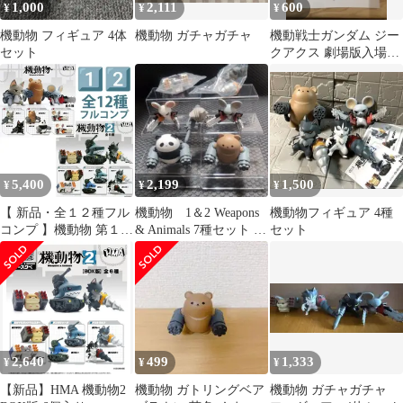
1,000
2,111
600
¥
¥
¥
機動物 フィギュア 4体
機動物 ガチャガチャ
機動戦士ガンダム ジー
セット
クアクス 劇場版入場者
特典 第二弾
5,400
2,199
1,500
¥
¥
¥
【 新品・全１２種フル
機動物 1＆2 Weapons
機動物フィギュア 4種
コンプ 】機動物 第１弾
& Animals 7種セット ガ
セット
＆第２弾 ケースワベ氏
チャ
カプセルトイ ガチャ
2,640
499
1,333
¥
¥
¥
【新品】HMA 機動物2
機動物 ガトリングベア
機動物 ガチャガチャ