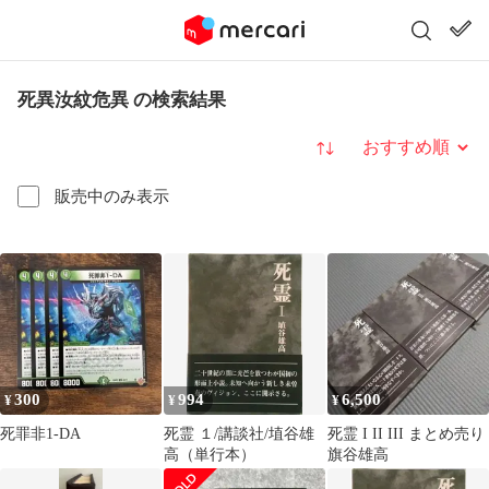
死異汝紋危異 の検索結果
並び替え
販売中のみ表示
300
994
6,500
¥
¥
¥
死罪非1-DA
死霊 １/講談社/埴谷雄
死霊 I II III まとめ売り
高（単行本）
旗谷雄高