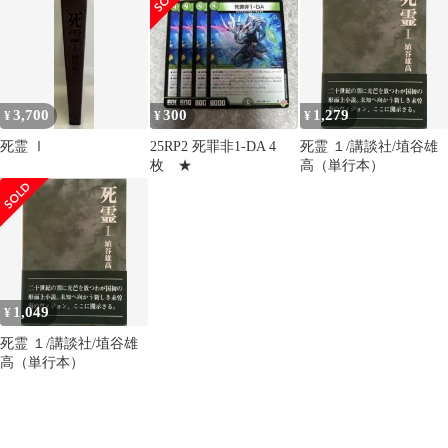
3,700
300
1,279
¥
¥
¥
死霊 Ⅰ
25RP2 死罪非1-DA 4
死霊 １/講談社/埴谷雄
枚 ★
高（単行本）
1,049
¥
死霊 １/講談社/埴谷雄
高（単行本）