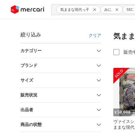
ンツにスキップ
気ままな現代っ子
みに
SEC
絞り込み
気まま
クリア
カテゴリー
販売
ブランド
サイズ
販売状況
出品者
50,000
¥
ヴァイスシ
商品の状態
ままな現代
サイン入り