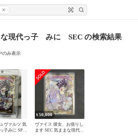
な現代っ子 みに SEC の検索結果
中のみ表示
50,000
¥
ュヴァルツ 気
ヴァイス 彼女、お借りし
っ子みに SP
ます SEC 気ままな現代っ
子 みに サイン