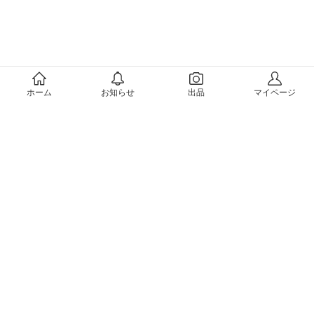
メルカリについて
ホーム
お知らせ
出品
マイページ
会社概要（運営会社）
採用情報
プレスリリース
公式ブログ
プレスキット
メルカリUS
メルカリShops
m department（エムデパ）
ヘルプ
ヘルプセンター（ガイド・お問い合わせ）
メルカリShopsでショップを開設する
メルカリShops ショップ管理画面にログイン
メルカリShops出店者向けガイド
お問い合わせ一覧