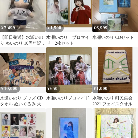
7,499
1,500
6,999
¥
¥
¥
【即日発送】水瀬いの
水瀬いのり ブロマイ
水瀬いのり CDセット
り ぬいのり 10周年記念
ド 2枚セット
POP UP SHOP
10,000
650
1,000
¥
¥
¥
水瀬いのり グッズ CD
水瀬いのりブロマイド
水瀬いのり 町民集会
タオル ぬいぐるみ 大量
2021 フェイスタオル
セット