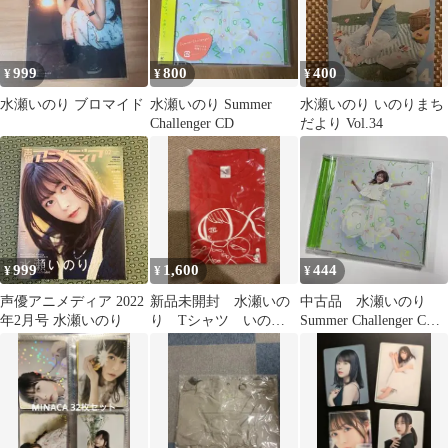
999
800
400
¥
¥
¥
水瀬いのり ブロマイド
水瀬いのり Summer
水瀬いのり いのりまち
Challenger CD
だより Vol.34
999
1,600
444
¥
¥
¥
声優アニメディア 2022
新品未開封 水瀬いの
中古品 水瀬いのり
年2月号 水瀬いのり
り Tシャツ いのり
Summer Challenger CD
画伯 Lサイズ
トレカなし