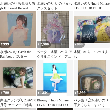
水瀬いのり 軽量折り畳
水瀬いのり いのりまち
水瀬いのり/Inori Minase
み傘 Travel Record
グッズセット
LIVE TOUR BLUE
COMPA…
999
2,980
800
¥
¥
¥
水瀬いのり Catch the
ベータ 水瀬いのり ア
水瀬いのり いのりま
Rainbow ポスター
クリルスタンド アク
ち
スタ 陰の実力者にな
りたくて 陰実
799
1,601
5,999
¥
¥
¥
声優グランプリ2026年8
Blu-ray／Inori Minase
バラ売り⭕️水瀬いのり
月号 ゲーマーズ特典ブ
LIVE TOUR HELLO
干支くらり すいそう
ロマイド 水瀬いのり
HORIZON
クリアポーチ ラバー