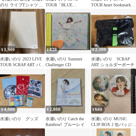
のり ライブTシャツ L
TOUR「BLUE
TOUR heart bookmark
サイズ2枚セット
COMPASS 」 Tシャツ3
公式バッグ グッズ
枚セット
1,900
820
2,399
¥
¥
¥
水瀬いのり 2023 LIVE
水瀬いのり Summer
水瀬いのり SCRAP
TOUR SCRAP ART パン
Challenger CD
ART ショルダーポーチ
フレット
4,000
2,800
680
¥
¥
¥
水瀬いのり グッズ
水瀬いのり Catch the
水瀬いのり MUSIC
Rainbow! ブルーレイ
CLIP BOX 2 缶バッジ
特典 セット 132