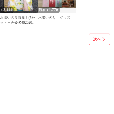
2,444
1,770
¥
現在 ¥
水瀬いのり特集！(5セ
水瀬いのり グッズ
ット＋声優名鑑2020女
性編)
次へ