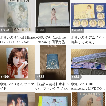
バンド セット
3,480
500
4,444
¥
¥
¥
水瀬いのり/Inori Minase
水瀬いのり Catch the
水瀬いのり アニメイト
LIVE TOUR SCRAP
Rainbow 初回限定盤
特典 まとめ売り
ART
CD+BD版
400
333
680
¥
¥
¥
水瀬いのりさん ブロマ
【新品未開封】水瀬い
水瀬いのり 10th
イド
のり ファンクラブ いの
Anniversary LIVE TOUR
りまち 入会特典 パスケ
マフラータオル
ース