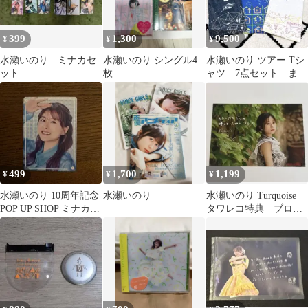
399
1,300
9,500
¥
¥
¥
水瀬いのり ミナカセ
水瀬いのり シングル4
水瀬いのり ツアー Tシ
ット
枚
ャツ 7点セット まと
め売り XL
499
1,700
1,199
¥
¥
¥
水瀬いのり 10周年記念
水瀬いのり
水瀬いのり Turquoise
POP UP SHOP ミナカ
タワレコ特典 ブロマ
minaca
イド