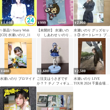
1,040
999
2,000
¥
¥
¥
✨新品✨Starry Wish
【未開封】 水瀬いの
水瀬いのり グッズセッ
[CD] 水瀬いのり_11
り しあわせ いのりま
ト③ ポートレート ブロ
ち 夏祭り キーホルダ
マイド A3クリアファイ
ー
ル
480
1,600
2,500
¥
¥
¥
水瀬いのり ブロマイド
ご注文はうさぎです
水瀬いのり LIVE
か？？ チノ フィギュア
TOUR 2024 千葉会場限
全力造形 水瀬いの
定ブロマイド
り ごちうさ