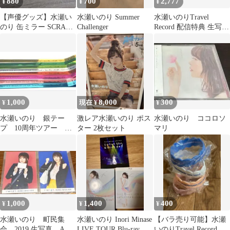
880
700
2,777
¥
¥
¥
【声優グッズ】水瀬い
水瀬いのり Summer
水瀬いのりTravel
のり 缶ミラー SCRAP
Challenger
Record 配信特典 生写真
ART
ブロマイド
1,000
8,000
300
¥
現在 ¥
¥
水瀬いのり 銀テー
激レア水瀬いのり ポス
水瀬いのり ココロソ
プ 10周年ツアー 全
ター 2枚セット
マリ
公演セット (バラ売り
可)
1,000
1,400
400
¥
¥
¥
水瀬いのり 町民集
水瀬いのり Inori Minase
【バラ売り可能】水瀬
会 2019 生写真 A B
LIVE TOUR Blu-ray
いのりTravel Record ラ