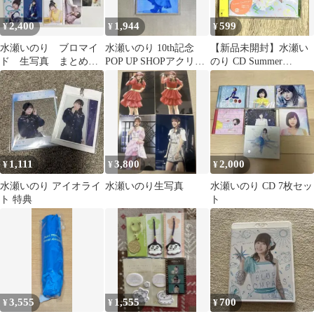
2,400
1,944
599
¥
¥
¥
水瀬いのり ブロマイ
水瀬いのり 10th記念
【新品未開封】水瀬い
ド 生写真 まとめ売
POP UP SHOPアクリル
のり CD Summer
り
色紙 Ｄ
Challenger 封入トレカ
付
1,111
3,800
2,000
¥
¥
¥
水瀬いのり アイオライ
水瀬いのり生写真
水瀬いのり CD 7枚セッ
ト 特典
ト
3,555
1,555
700
¥
¥
¥