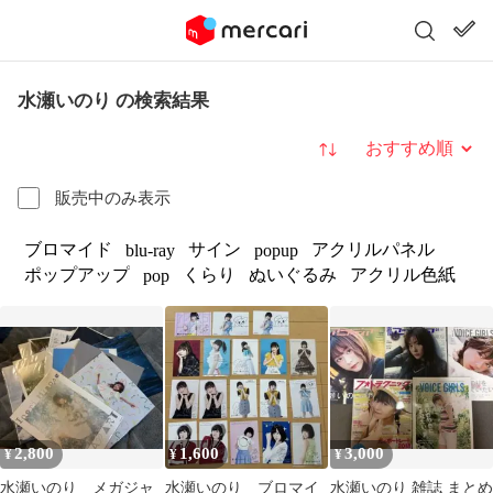
水瀬いのり の検索結果
並び替え
販売中のみ表示
ブロマイド
サイン
アクリルパネル
blu-ray
popup
ポップアップ
くらり
ぬいぐるみ
アクリル色紙
pop
2,800
1,600
3,000
¥
¥
¥
水瀬いのり メガジャ
水瀬いのり ブロマイ
水瀬いのり 雑誌 まとめ