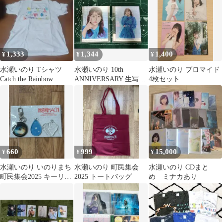
1,333
1,344
1,400
¥
¥
¥
水瀬いのり Tシャツ
水瀬いのり 10th
水瀬いのり ブロマイド
Catch the Rainbow
ANNIVERSARY 生写真
4枚セット
セット
660
999
15,000
¥
¥
¥
水瀬いのり いのりまち
水瀬いのり 町民集会
水瀬いのり CDまと
町民集会2025 キーリン
2025 トートバッグ
め ミナカあり
グ 撮影用レンズセット