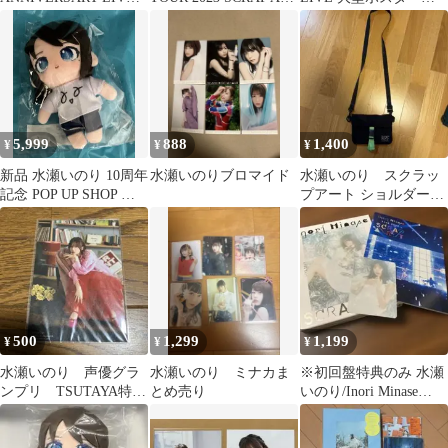
TOUR Tシャツ S
Tシャツ
本セット
5,999
888
1,400
¥
¥
¥
新品 水瀬いのり 10周年
水瀬いのりブロマイド
水瀬いのり スクラッ
記念 POP UP SHOP ぬ
プアート ショルダーバ
いのり
ッグ
500
1,299
1,199
¥
¥
¥
水瀬いのり 声優グラ
水瀬いのり ミナカま
※初回盤特典のみ 水瀬
ンプリ TSUTAYA特典
とめ売り
いのり/Inori Minase
ブロマイド
LIVE TOUR SC