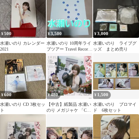
500
3,500
3,000
¥
¥
¥
水瀬いのり カレンダー
水瀬いのり 10周年ライ
水瀬いのり ライブグ
2021
ブツアー Travel Record
ッズ まとめ売り
パンフレット
600
480
1,500
¥
¥
¥
水瀬いのり CD 3枚セッ
【中古】紙製品 水瀬い
水瀬いのり ブロマイ
ト
のり メガジャケ 「CD
ド 6枚セット
heart bookmark 初回限
定盤」 Amazon.co.jp購
入特典