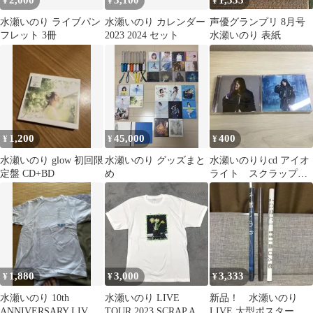
2,000
3,100
1,333
¥
¥
¥
水瀬いのり ライブパン
水瀬いのり カレンダー
声優グランプリ 8月号
フレット 3冊
2023 2024 セット
水瀬いのり 表紙
1,200
45,000
400
¥
¥
¥
水瀬いのり glow 初回限
水瀬いのり グッズまと
水瀬いのりりcd アイオ
定盤 CD+BD
め
ライト スクラップア
ート
1,880
3,000
3,333
¥
¥
¥
水瀬いのり 10th
水瀬いのり LIVE
新品！ 水瀬いのり
ANNIVERSARY LIVE
TOUR 2023 SCRAP ART
LIVE 大型ポスター 3