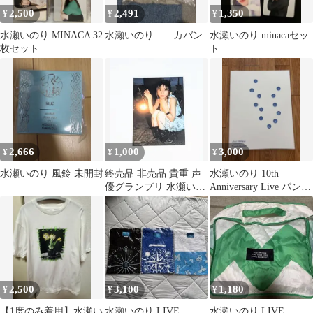
2,500
2,491
1,350
¥
¥
¥
水瀬いのり MINACA 32
水瀬いのり カバン
水瀬いのり minacaセッ
枚セット
ト
2,666
1,000
3,000
¥
¥
¥
水瀬いのり 風鈴 未開封
終売品 非売品 貴重 声
水瀬いのり 10th
優グランプリ 水瀬いの
Anniversary Live パンフ
り TSUTAYA 特典ブロ
レット
マイド
2,500
3,100
1,180
¥
¥
¥
【1度のみ着用】水瀬い
水瀬いのり LIVE
水瀬いのり LIVE