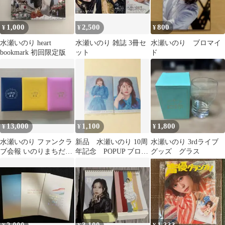
1,000
2,500
800
¥
¥
¥
水瀬いのり heart
水瀬いのり 雑誌 3冊セ
水瀬いのり ブロマイ
bookmark 初回限定版
ット
ド
13,000
1,100
1,800
¥
¥
¥
水瀬いのり ファンクラ
新品 水瀬いのり 10周
水瀬いのり 3rdライブ
ブ会報 いのりまちだよ
年記念 POPUP ブロマ
グッズ グラス
り 01-34
イド 生写真 AB セッ
ト