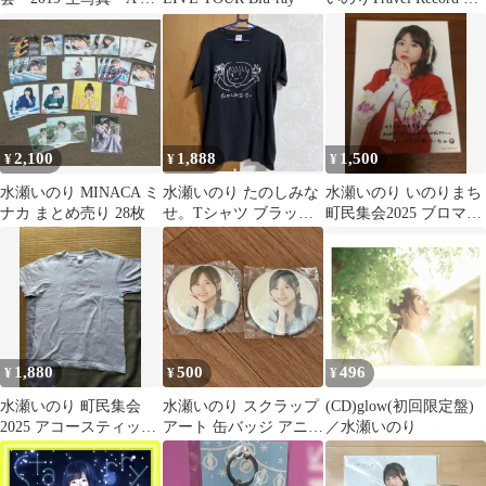
未開封
バーバンド 4種
2,100
1,888
1,500
¥
¥
¥
水瀬いのり MINACA ミ
水瀬いのり たのしみな
水瀬いのり いのりまち
ナカ まとめ売り 28枚
せ。Tシャツ ブラック
町民集会2025 ブロマイ
LLサイズ 第二回町民集
ド
会
1,880
500
496
¥
¥
¥
水瀬いのり 町民集会
水瀬いのり スクラップ
(CD)glow(初回限定盤)
2025 アコースティック
アート 缶バッジ アニメ
／水瀬いのり
ライブ Tシャツ Sサイ
イト特典
ズ 公式