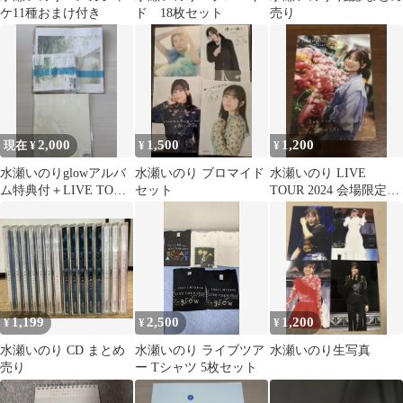
ケ11種おまけ付き
ド 18枚セット
売り
2,000
1,500
1,200
現在 ¥
¥
¥
水瀬いのりglowアルバ
水瀬いのり ブロマイド
水瀬いのり LIVE
ム特典付＋LIVE TOUR
セット
TOUR 2024 会場限定ブ
glowパンフレットセッ
ロマイド
ト
1,199
2,500
1,200
¥
¥
¥
水瀬いのり CD まとめ
水瀬いのり ライブツア
水瀬いのり生写真
売り
ー Tシャツ 5枚セット