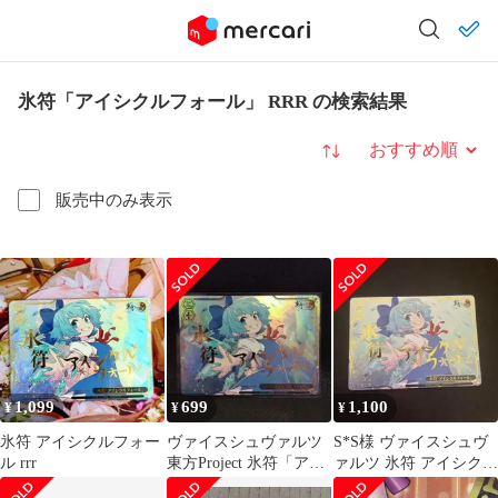
氷符「アイシクルフォール」 RRR の検索結果
並び替え
販売中のみ表示
1,099
699
1,100
¥
¥
¥
氷符 アイシクルフォー
ヴァイスシュヴァルツ
S*S様 ヴァイスシュヴ
ル rrr
東方Project 氷符「アイ
ァルツ 氷符 アイシクル
シクルフォール」RRR
フォール 東方Project