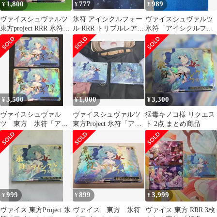
1,800
777
989
¥
¥
¥
ヴァイスシュヴァルツ
氷符 アイシクルフォー
ヴァイスシュヴァルツ
東方project RRR 氷符
ル RRR トリプルレア
氷符「アイシクルフォ
「アイシクルフォー
チルノ 東方Project
ール」 RRR 東方Project
ル」 4枚
THP/S130-111R
3,500
1,000
3,300
¥
¥
¥
ヴァイスシュヴァル
ヴァイスシュヴァルツ
猛毒キノコ様 リクエス
ツ 東方 氷符「アイ
東方Project 氷符「アイ
ト 2点 まとめ商品
シクルフォール」 RRR
シクルフォール」
2枚
PR&RRR
999
899
3,999
¥
¥
¥
ヴァイス 東方Project 氷
ヴァイス 東方 氷符
ヴァイス 東方 RRR 3枚