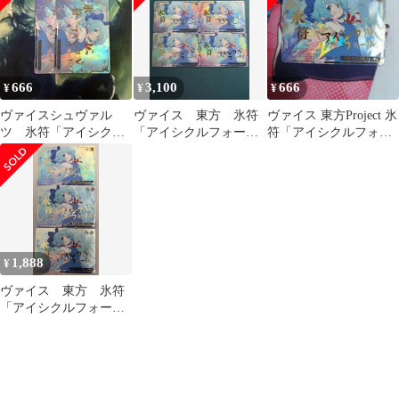
ル」
クス特典]
666
3,100
666
¥
¥
¥
ヴァイスシュヴァル
ヴァイス 東方 氷符
ヴァイス 東方Project 氷
ツ 氷符「アイシクル
「アイシクルフォー
符「アイシクルフォー
フォール」RRR 2枚
ル」 RRR/トリプルレ
ル」 RRR
ア 4枚セット②
1,888
¥
ヴァイス 東方 氷符
「アイシクルフォー
ル」 RRR/トリプルレ
ア 3枚