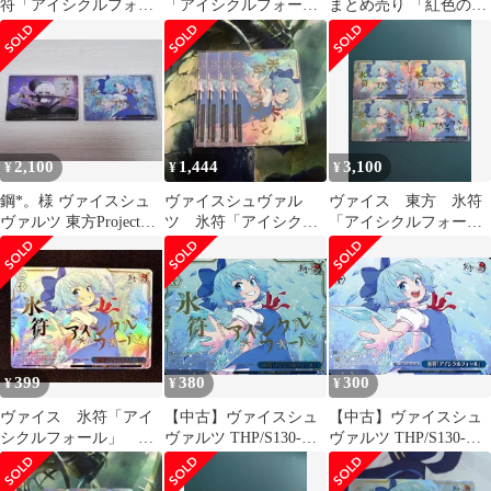
符「アイシクルフォー
「アイシクルフォー
まとめ売り 「紅色の幻
ル」 RRR チルノ
ル」 RRR/トリプルレ
想郷」「反魂蝶 ‐八分
ア
咲‐」
2,100
1,444
3,100
¥
¥
¥
鋼*。様 ヴァイスシュ
ヴァイスシュヴァル
ヴァイス 東方 氷符
ヴァルツ 東方Project
ツ 氷符「アイシクル
「アイシクルフォー
RRR2枚セット
フォール」RRR 4枚
ル」 RRR/トリプルレ
ア 4枚セット
399
380
300
¥
¥
¥
ヴァイス 氷符「アイ
【中古】ヴァイスシュ
【中古】ヴァイスシュ
シクルフォール」
ヴァルツ THP/S130-
ヴァルツ THP/S130-
RRR
111R[RRR]：(ホロ)氷符
127[PR]：氷符「アイシ
「アイシクルフォー
クルフォール」/[ボッ