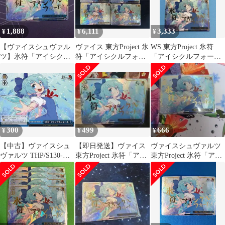
1,888
6,111
3,333
¥
¥
¥
【ヴァイスシュヴァル
ヴァイス 東方Project 氷
WS 東方Project 氷符
ツ】氷符「アイシクル
符「アイシクルフォー
「アイシクルフォー
フォール」 rrr
ル」 RRR
ル」 RRR 2枚
300
499
666
¥
¥
¥
【中古】ヴァイスシュ
【即日発送】ヴァイス
ヴァイスシュヴァルツ
ヴァルツ THP/S130-
東方Project 氷符「アイ
東方Project 氷符「アイ
111[CR]：氷符「アイシ
シクルフォール」
シクルフォール」RRR
クルフォール」
RRR