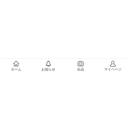
メルカリについて
ホーム
お知らせ
出品
マイページ
会社概要（運営会社）
採用情報
プレスリリース
公式ブログ
プレスキット
メルカリUS
メルカリShops
m department（エムデパ）
ヘルプ