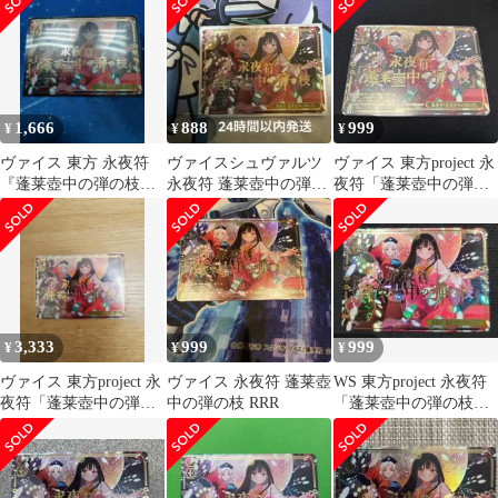
1,666
888
999
¥
¥
¥
ヴァイス 東方 永夜符
ヴァイスシュヴァルツ
ヴァイス 東方project 永
『蓬莱壺中の弾の枝』
永夜符 蓬莱壺中の弾の
夜符「蓬莱壺中の弾の
RRR
枝 RRR
枝」 RRR
3,333
999
999
¥
¥
¥
ヴァイス 東方project 永
ヴァイス 永夜符 蓬莱壺
WS 東方project 永夜符
夜符「蓬莱壺中の弾の
中の弾の枝 RRR
「蓬莱壺中の弾の枝」
枝」 RRR
RRR