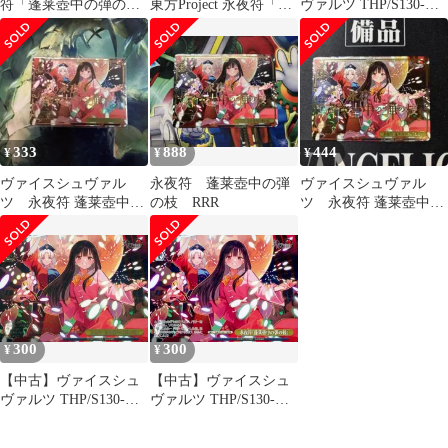
符「蓬莱壺中の弾の
東方Project 永夜符「蓬
ヴァルツ THP/S130-
枝」 RRR/トリプルレ
莱壺中の弾の枝」 RRR
027[CR]：永夜符「蓬莱
ア 3枚
壺中の弾の枝」
333
888
444
¥
¥
¥
ヴァイスシュヴァル
永夜符 蓬莱壺中の弾
ヴァイスシュヴァル
ツ 永夜符 蓬莱壺中の
の枝 RRR
ツ 永夜符 蓬莱壺中の
弾の枝 RRR
弾の枝 RRR
300
300
¥
¥
【中古】ヴァイスシュ
【中古】ヴァイスシュ
ヴァルツ THP/S130-
ヴァルツ THP/S130-
114S[PR]：永夜符「蓬
114[PR]：永夜符「蓬莱
莱壺中の弾の枝」/[ボ
壺中の弾の枝」/[ボッ