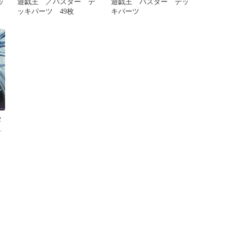
ッ
遊戯王 ／バスター デ
遊戯王 バスター デッ
ッキパーツ 49枚
キパーツ
タ
リ