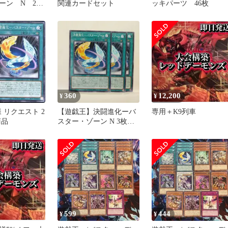
ーン N 2枚
関連カードセット
ッキパーツ 46枚
360
12,200
¥
¥
o様 リクエスト 2
【遊戯王】決闘進化ーバ
専用＋K9列車
商品
スター・ゾーン N 3枚セ
ット③
599
444
¥
¥