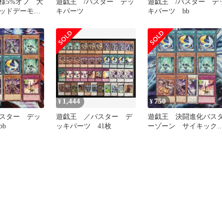
様5%オフ 大
遊戯王 /バスター デッ
遊戯王 /バスター デ
ッドデーモン
キパーツ
キパーツ bb
①
1,444
750
¥
¥
スター デッ
遊戯王 ／バスター デ
遊戯王 決闘進化バス
b
ッキパーツ 41枚
ーゾーン サイキック
フレクター 各3枚他