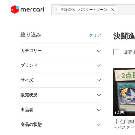
ンツにスキップ
決闘進化－バスター・ゾーン
絞り込み
決闘進
クリア
カテゴリー
販売
ブランド
サイズ
販売状況
出品者
300
¥
【2点目無
商品の状態
－バスター
セット【080