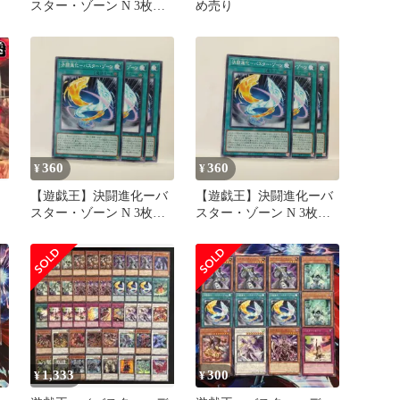
スター・ゾーン N 3枚セ
め売り
ット④
360
360
¥
¥
【遊戯王】決闘進化ーバ
【遊戯王】決闘進化ーバ
スター・ゾーン N 3枚セ
スター・ゾーン N 3枚セ
ット②
ット①
1,333
300
¥
¥