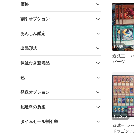
価格
割引オプション
あんしん鑑定
555
¥
出品形式
遊戯王 /
パーツ
保証付き整備品
色
発送オプション
配送料の負担
3,555
¥
タイムセール割引率
遊戯王 レ
ドラゴン／