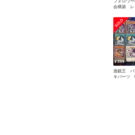
フォロワー
会構築 レ
ズデッキ 
399
¥
遊戯王 バ
キパーツ b