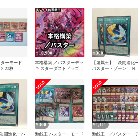
ッキ
ラ/バスター構築デッキ
まとめセット
10,900
300
¥
¥
スターモード
本格構築 ／バスターデッ
【遊戯王】 決闘進化
 23枚
キ スターダストドラゴン
バスター・ゾーン 
／バスター バスターモー
2枚セット①
ド
300
1,111
¥
¥
決闘進化ーバ
遊戯王 バスター・モード
遊戯王 ／バスター 