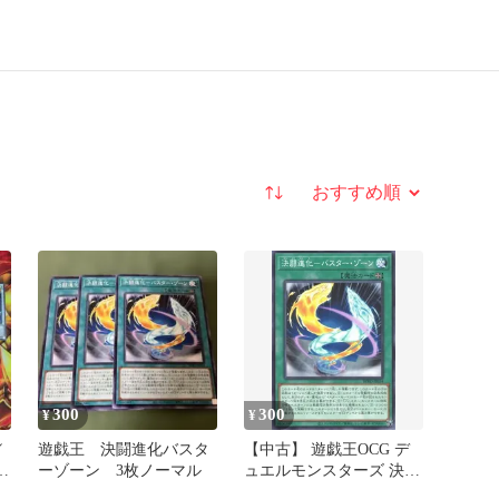
並び替え
300
300
¥
¥
／
遊戯王 決闘進化バスタ
【中古】 遊戯王OCG デ
ツ
ーゾーン 3枚ノーマル
ュエルモンスターズ 決闘
ル
進化-バスター・ゾーン