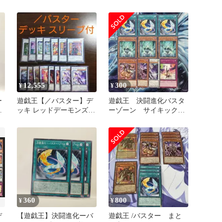
2枚セット④
12,555
300
¥
¥
ー
遊戯王【／バスター】デ
遊戯王 決闘進化バスタ
N
ッキ レッドデーモンズ・
ーゾーン サイキックリ
ドラゴン スリーブ付
フレクター 各3枚
他 bb
360
800
¥
¥
デ
【遊戯王】決闘進化ーバ
遊戯王 /バスター まと