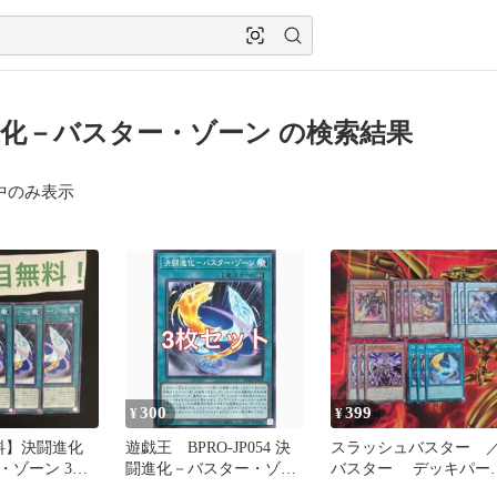
化－バスター・ゾーン の検索結果
中のみ表示
300
399
¥
¥
料】決闘進化
遊戯王 BPRO-JP054 決
スラッシュバスター 
・ゾーン 3枚
闘進化－バスター・ゾー
バスター デッキパー
129】
ン ノーマル 3枚セッ
ウルトラ ノーマ