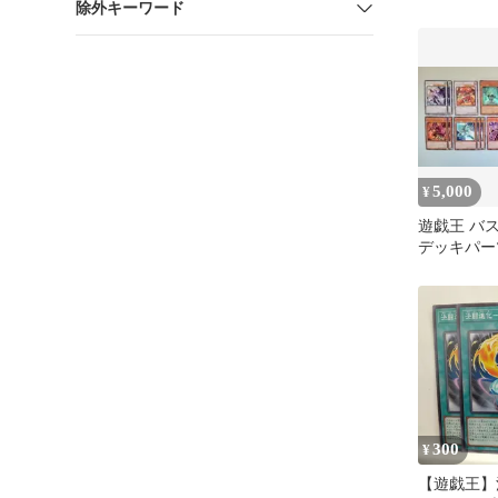
除外キーワード
構築済みデ
5,000
¥
遊戯王 バ
デッキパーツ
300
¥
【遊戯王】