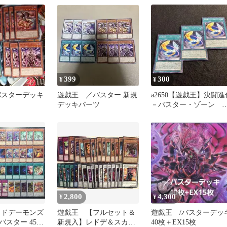
ト
字レア
399
300
¥
¥
バスターデッキ
遊戯王 ／バスター 新規
a2650【遊戯王】決闘進
デッキパーツ
－バスター・ゾーン 3
枚セット
2,800
4,300
¥
¥
ッドデーモンズ
遊戯王 【フルセット＆
遊戯王 /バスターデッ
バスター 45枚
新規入】レドデ＆スカド
40枚＋EX15枚