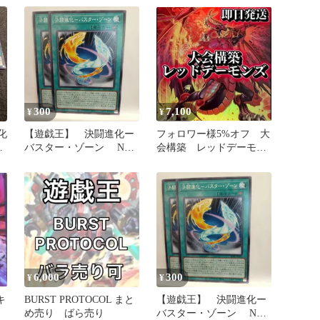
BPRO BPRO-JP054
300
7,100
¥
¥
化
【遊戯王】 決闘進化ー
フォロワー様5%オフ 大
バスター・ゾーン N
会構築 レッドデーモン
2枚セット③
ズデッキ ②
6,000
300
¥
¥
キ
BURST PROTOCOL まと
【遊戯王】 決闘進化ー
め売り ばら売り
バスター・ゾーン N