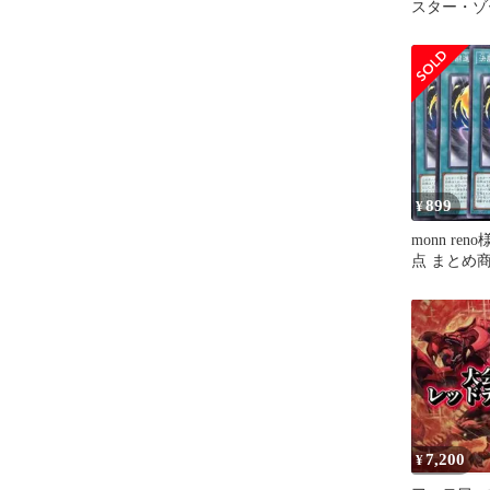
スター・ゾ
セット②
899
¥
monn ren
点 まとめ
7,200
¥