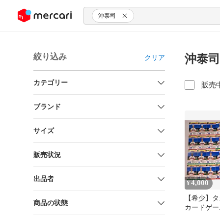
ンツにスキップ
沖泰司
絞り込み
沖泰司
クリア
カテゴリー
販売
ブランド
サイズ
販売状況
出品者
4,000
¥
【希少】タ
商品の状態
カードゲー
ァイターズ 1