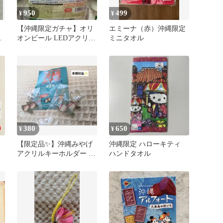
950
499
¥
¥
【沖縄限定ガチャ】オリ
エミーナ（赤）沖縄限定
ネ
オンビール LEDアクリル
ミニタオル
キーホルダー（ジョッキ
ロゴ）
380
650
¥
¥
【限定品✨️】沖縄みやげ
沖縄限定 ハローキティ
アクリルキーホルダー 第
ハンドタオル
2弾 のまんじゅう