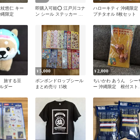
虎杖悠仁 キー
即購入可能⭕️ 江戸川コナ
ハローキティ 沖縄限定
沖縄限定
ン シール ステッカー 沖
プチタオル 8枚セット
縄 ロックフェス アポト
キシン
5,000
2,000
¥
¥
 旅する豆
ボンボンドロップシール
ちいかわ あうん シー
ルダー
まとめ売り 15枚
ー 沖縄限定 根付スト
ップ 2個セット