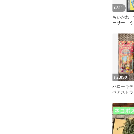
811
¥
ちいかわ 
ーサー う
ットキーホ
2,899
¥
ハローキテ
ペアストラ
ト