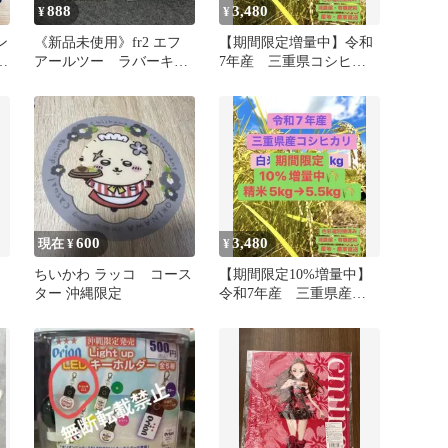
888
3,480
¥
¥
ン
《新品未使用》fr2 エフ
【期間限定増量中】令和
ス
アールツー ラバーキー
7年産 三重県コシヒカ
ホルダー 月桃 沖縄限定
リ 精米5.5kg
600
3,480
現在 ¥
¥
ちいかわ ラッコ コース
【期間限定10%増量中】
ター 沖縄限定
令和7年産 三重県産コ
シヒカリ 精米5.5kg