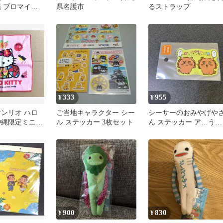
 ブロマイド 2
県名護市
るストラップ
333
955
¥
¥
成サンリオ ハロ
ご当地キャラクター シー
シーサーのおみやげや
沖縄限定ミニタ
ル ステッカー 3枚セット
ん ステッカー ア…う
チ
ん… シール スマホ 沖
限定
900
830
¥
¥