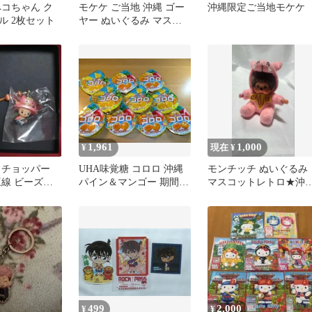
ペコちゃん ク
モケケ ご当地 沖縄 ゴー
沖縄限定ご当地モケケ
ル 2枚セット
ヤー ぬいぐるみ マスコ
ット
1,961
1,000
¥
現在 ¥
 チョッパー
UHA味覚糖 コロロ 沖縄
モンチッチ ぬいぐるみ
三線 ビーズス
パイン＆マンゴー 期間限
マスコットレトロ★沖
定10袋セット 新品未開封
限定キーホルダー★
499
2,000
¥
¥