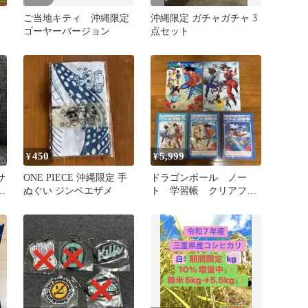
ご当地キティ 沖縄限定
沖縄限定 ガチャガチャ 3
ゴーヤーバージョン
点セット
450
5,999
¥
¥
サ
ONE PIECE 沖縄限定 手
ドラゴンボール ノー
ラ
ぬぐい ジンベエザメ
ト 学習帳 クリアファ
イル ご当地 限定 レ
ア 孫悟空