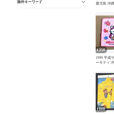
除外キーワード
鹿児島 沖縄
種セット
350
¥
1999 平
ーキティ 
オルハンカ
800
¥