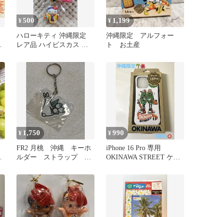
500
1,199
¥
¥
ハローキティ 沖縄限定
沖縄限定 アルフォー
茶
レア品 ハイビスカス ス
ト お土産
い
トラップ 未使用
1,750
990
¥
¥
FR2 月桃 沖縄 キーホ
iPhone 16 Pro 専用
山
ルダー ストラップ ア
OKINAWA STREET ケー
クキー 新品未使用 沖
ス
縄限定