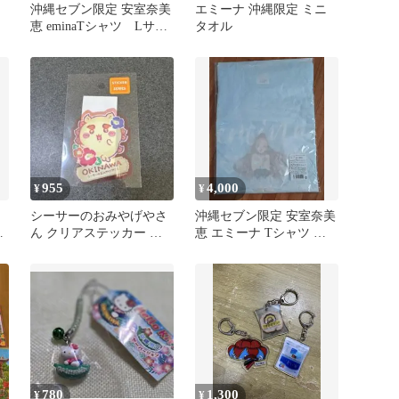
沖縄セブン限定 安室奈美
エミーナ 沖縄限定 ミニ
恵 eminaTシャツ Lサイ
タオル
ズ
955
4,000
¥
¥
シーサーのおみやげやさ
沖縄セブン限定 安室奈美
縄
ん クリアステッカー シ
恵 エミーナ Tシャツ ラ
ール ちいかわ 沖縄 限定
イトブルー Mサイズ
780
1,300
¥
¥