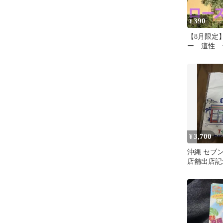
390
¥
【8月限定
ー 這性 
薬 ネコポ
3,700
¥
沖縄 セブン
店舗出店記念
【新品】