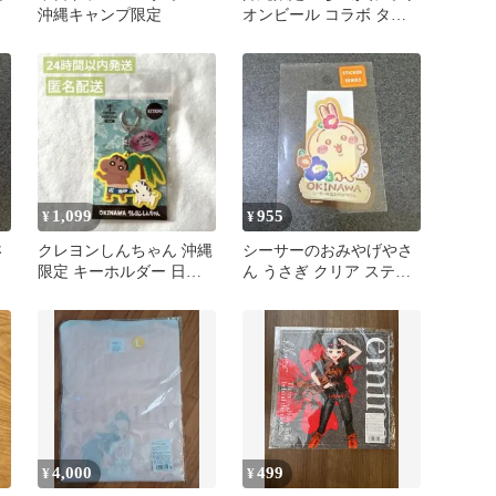
沖縄キャンプ限定
オンビール コラボ タオ
ル 巾着 セット
1,099
955
¥
¥
さ
クレヨンしんちゃん 沖縄
シーサーのおみやげやさ
限定 キーホルダー 日焼
ん うさぎ クリア ステッ
縄
け 沖縄 ラバーキーホル
カー 沖縄 限定 シール
ダー
4,000
499
¥
¥