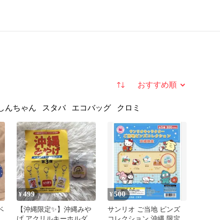
並び替え
しんちゃん
スタバ
エコバッグ
クロミ
499
500
¥
¥
ベ
【沖縄限定✨️】沖縄みや
サンリオ ご当地 ピンズ
セ
げ アクリルキーホルダー
コレクション 沖縄 限定