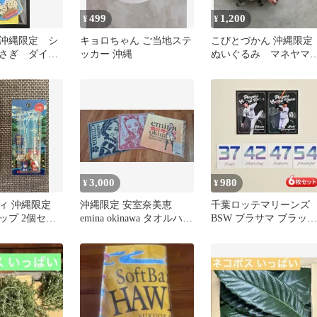
499
1,200
¥
¥
沖縄限定 シ
キョロちゃん ご当地ステ
こびとづかん 沖縄限定
さぎ ダイカ
ッカー 沖縄
ぬいぐるみ マネヤマ
ルダー
コ
3,000
980
¥
¥
ィ 沖縄限定
沖縄限定 安室奈美恵
千葉ロッテマリーンズ
ップ 2個セッ
emina okinawa タオルハン
BSW ブラサマ ブラック
カチ 3枚セット
サマー カード ステッカ
ー 限定