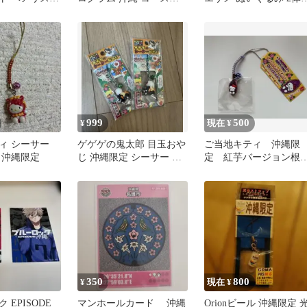
 文字
ー
ット
999
500
¥
現在 ¥
ィ シーサー
ゲゲゲの鬼太郎 目玉おや
ご当地キティ 沖縄限
 沖縄限定
じ 沖縄限定 シーサー ス
定 紅芋バージョン根
トラップ 2個セット
け 紅いもタルト
350
800
¥
現在 ¥
 EPISODE
マンホールカード 沖縄
Orionビール 沖縄限定 