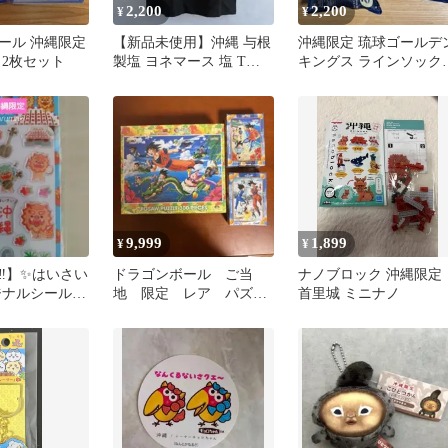
2,200
2,200
¥
¥
ール 沖縄限定
【新品未使用】沖縄 与根
沖縄限定 琉球ゴールデ
 2枚セット
製塩 ヨネマース 塩 Tシ
キングス ラインソック
ャツ ブラックSサイズ お
2足セット 25〜28㎝
土産
9,999
1,899
¥
¥
‼️】✨はいさい
ドラゴンボール ご当
ナノブロック 沖縄限定
ジナルシール✨
地 限定 レア パズ
首里城 ミニナノ
)
ル エンスカイ 孫悟
空 ベジータ