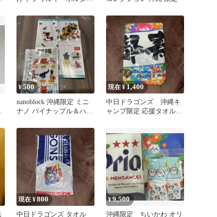
第3弾 うずまきサンド
500
1,400
¥
現在 ¥
nanoblock 沖縄限定 ミニ
中日ドラゴンズ 沖縄キ
付
ナノ パイナップル＆ハイ
ャンプ限定 応援タオル
ビスカス
阿部 寿樹
800
9,500
現在 ¥
¥
光
中日ドラゴンズ タオル
沖縄限定 ちいかわ オリ