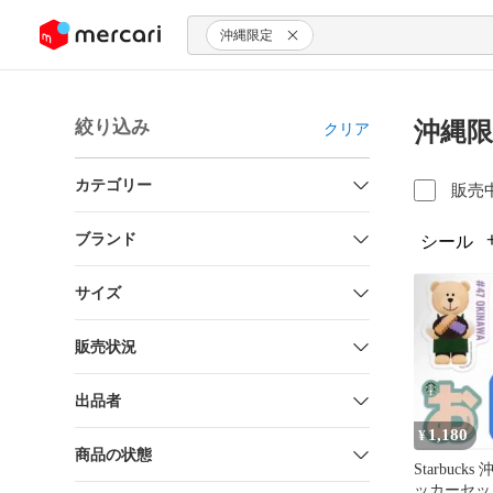
ンツにスキップ
沖縄限定
絞り込み
沖縄限
クリア
カテゴリー
販売
ブランド
シール
サイズ
販売状況
出品者
1,180
¥
商品の状態
Starbuck
ッカーセッ