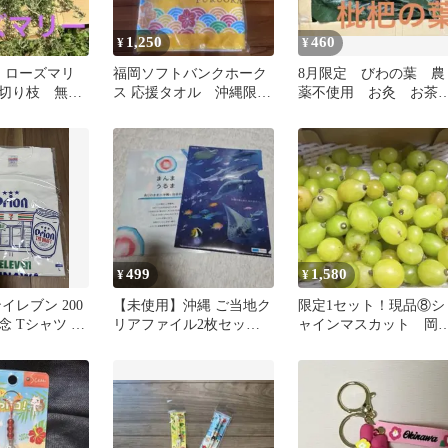
1,250
460
¥
¥
】ローズマリ
福岡ソフトバンクホーク
8月限定 びわの葉 農
切り枝 無農
ス 応援タオル 沖縄限
薬不使用 お灸 お
スいっぱい
定！
ペットの餌 ネコポス 
っぱい
499
1,580
¥
¥
イレブン 200
【未使用】沖縄 ご当地ク
限定1セット！現品⑧シ
 Tシャツ L
リアファイル2枚セット
ャインマスカット 岡
（美ら海水族館 / まんま
県産 ✨粒売り 超訳あ
うるま）
り！