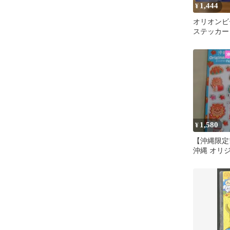
1,444
¥
オリオンビ
ステッカー
1,580
¥
【沖縄限定
沖縄 オリ
(２枚セット