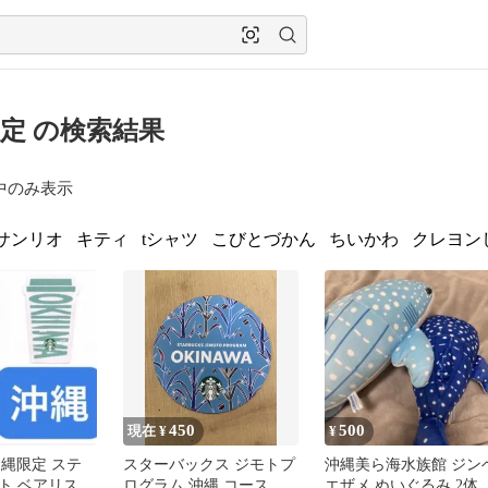
定 の検索結果
中のみ表示
サンリオ
キティ
tシャツ
こびとづかん
ちいかわ
クレヨン
450
500
現在 ¥
¥
s 沖縄限定 ステ
スターバックス ジモトプ
沖縄美ら海水族館 ジン
ト ベアリス
ログラム 沖縄 コースタ
エザメ ぬいぐるみ 2体