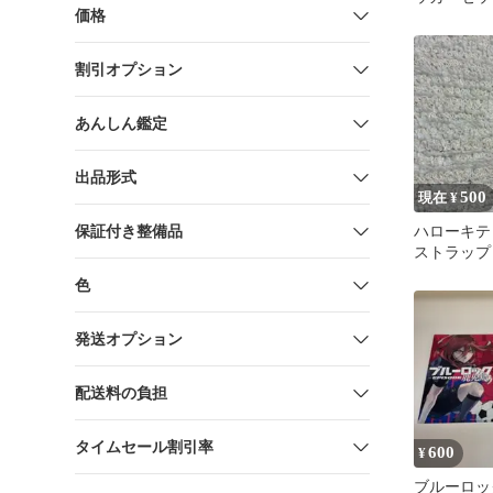
価格
タ カップ
割引オプション
あんしん鑑定
出品形式
500
現在 ¥
保証付き整備品
ハローキテ
ストラップ
色
発送オプション
配送料の負担
タイムセール割引率
600
¥
ブルーロック