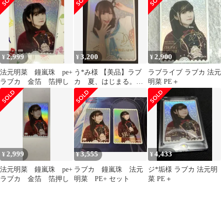
ZHONG LANZHU(法元
明菜金箔押しサイン入
り)
2,999
3,200
2,900
¥
¥
¥
法元明菜 鐘嵐珠 pe+
う*み様 【美品】ラブ
ラブライブ ラブカ 法元
ラブカ 金箔 箔押し
カ 夏、はじまる。
明菜 PE＋
鈴木愛奈 小原鞠莉
PE+
2,999
3,555
4,433
¥
¥
¥
法元明菜 鐘嵐珠 pe+
ラブカ 鐘嵐珠 法元
ジ*垢様 ラブカ 法元明
ラブカ 金箔 箔押し
明菜 PE+ セット
菜 PE＋