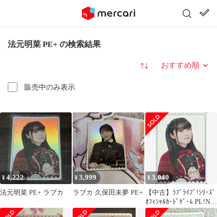
法元明菜 PE+ の検索結果
並び替え
販売中のみ表示
4,222
3,999
3,040
¥
¥
¥
法元明菜 PE+ ラブカ
ラブカ 久保田未夢 PE+
【中古】ﾗﾌﾞﾗｲﾌﾞ!ｼﾘｰｽﾞ
ｵﾌｨｼｬﾙｶｰﾄﾞｹﾞｰﾑ PL!N-
bp3-034-PE+[PE+]：